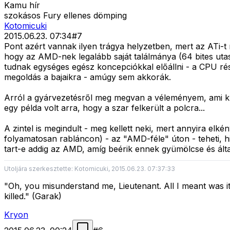
Kamu hír
szokásos Fury ellenes dömping
Kotomicuki
2015.06.23. 07:34
#
7
Pont azért vannak ilyen trágya helyzetben, mert az ATi-t
hogy az AMD-nek legalább saját találmánya (64 bites utasít
tudnak egységes egész koncepciókkal előállni - a CPU rés
megoldás a bajaikra - amúgy sem akkorák.
Arról a gyárvezetésről meg megvan a véleményem, ami küls
egy példa volt arra, hogy a szar felkerült a polcra...
A zintel is megindult - meg kellett neki, mert annyira e
folyamatosan rabláncon) - az "AMD-féle" úton - teheti, 
tart-e addig az AMD, amíg beérik ennek gyümölcse és által
Utoljára szerkesztette: Kotomicuki, 2015.06.23. 07:37:33
"Oh, you misunderstand me, Lieutenant. All I meant was it'
killed." (Garak)
Kryon