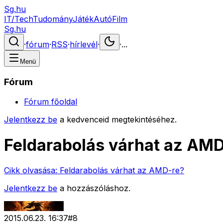
Sg.hu
IT/Tech
Tudomány
Játék
Autó
Film
Sg.hu
·
fórum
·
RSS
·
hírlevél
·
·
...
Menü
Fórum
Fórum főoldal
Jelentkezz be
a kedvenceid megtekintéséhez.
Feldarabolás várhat az AM
Cikk olvasása:
Feldarabolás várhat az AMD-re?
Jelentkezz be
a hozzászóláshoz.
2015.06.23. 16:37
#
8