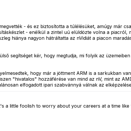
 megvették - és ez biztosította a túlélésüket, amúgy már c
áskészlet - enélkül a zintel uú elüldözte volna a piacról, m
zleg hiánya nagyon hátráltatta az nVidiát a piacon maradá
ő segítséget kér, hogy megtudja, mi folyik az üzemeiben é
lkényelmesedtek, hogy már a jöttment ARM is a sarkukban va
hiszen "hivatalos" hozzáférése van mind az nV, mint az AM
ánosan elfogadott ipari szabvánnyá válnak az elképzelései 
s a little foolish to worry about your careers at a time lik