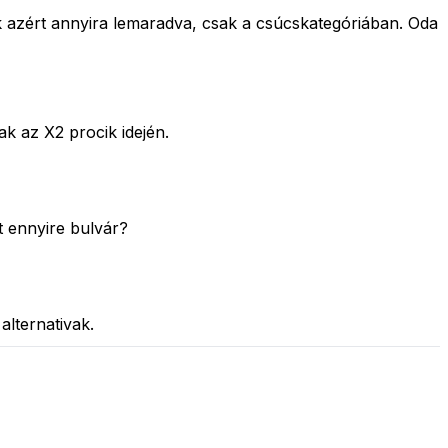
ek azért annyira lemaradva, csak a csúcskategóriában. Oda
k az X2 procik idején.
tt ennyire bulvár?
alternativak.