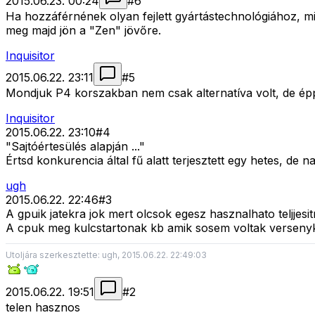
2015.06.23. 00:24
#
6
Ha hozzáférnének olyan fejlett gyártástechnológiához, mi
meg majd jön a "Zen" jövőre.
Inquisitor
2015.06.22. 23:11
#
5
Mondjuk P4 korszakban nem csak alternatíva volt, de éppe
Inquisitor
2015.06.22. 23:10
#
4
"Sajtóértesülés alapján ..."
Értsd konkurencia által fű alatt terjesztett egy hetes, de 
ugh
2015.06.22. 22:46
#
3
A gpuik jatekra jok mert olcsok egesz hasznalhato teljjesi
A cpuk meg kulcstartonak kb amik sosem voltak versenykep
Utoljára szerkesztette: ugh, 2015.06.22. 22:49:03
2015.06.22. 19:51
#
2
telen hasznos