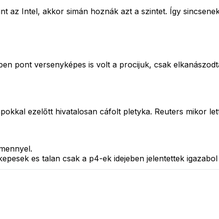
nt az Intel, akkor simán hoznák azt a szintet. Így sincsen
n pont versenyképes is volt a procijuk, csak elkanászodta
napokkal ezelőtt hivatalosan cáfolt pletyka. Reuters mikor le
tmennyel.
esek es talan csak a p4-ek idejeben jelentettek igazabol 