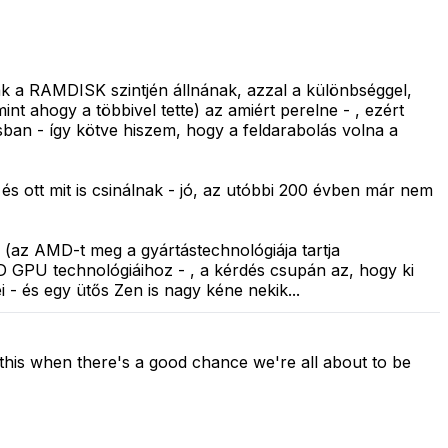
sak a RAMDISK szintjén állnának, azzal a különbséggel,
int ahogy a többivel tette) az amiért perelne - , ezért
sban - így kötve hiszem, hogy a feldarabolás volna a
s ott mit is csinálnak - jó, az utóbbi 200 évben már nem
n (az AMD-t meg a gyártástechnológiája tartja
D GPU technológiáihoz - , a kérdés csupán az, hogy ki
- és egy ütős Zen is nagy kéne nekik...
e this when there's a good chance we're all about to be