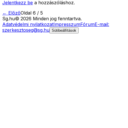
Jelentkezz be
a hozzászóláshoz.
← Előző
Oldal
6
/
5
Sg
.hu
©
2026
Minden jog fenntartva.
Adatvédelmi nyilatkozat
Impresszum
Fórum
E-mail:
szerkesztoseg@sg.hu
Sütibeállítások