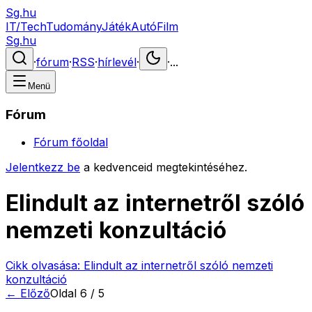
Sg.hu
IT/Tech
Tudomány
Játék
Autó
Film
Sg.hu
·
fórum
·
RSS
·
hírlevél
·
·
...
Menü
Fórum
Fórum főoldal
Jelentkezz be
a kedvenceid megtekintéséhez.
Elindult az internetről szóló
nemzeti konzultáció
Cikk olvasása:
Elindult az internetről szóló nemzeti
konzultáció
← Előző
Oldal
6
/
5