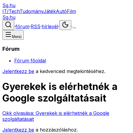
Sg.hu
IT/Tech
Tudomány
Játék
Autó
Film
Sg.hu
·
fórum
·
RSS
·
hírlevél
·
·
...
Menü
Fórum
Fórum főoldal
Jelentkezz be
a kedvenceid megtekintéséhez.
Gyerekek is elérhetnék a
Google szolgáltatásait
Cikk olvasása:
Gyerekek is elérhetnék a Google
szolgáltatásait
Jelentkezz be
a hozzászóláshoz.