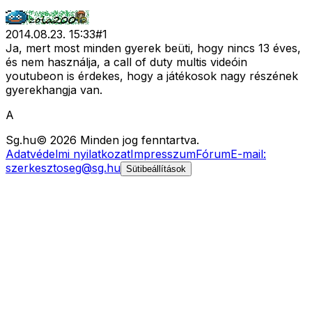
2014.08.23. 15:33
#
1
Ja, mert most minden gyerek beüti, hogy nincs 13 éves,
és nem használja, a call of duty multis videóin
youtubeon is érdekes, hogy a játékosok nagy részének
gyerekhangja van.
A
Sg
.hu
©
2026
Minden jog fenntartva.
Adatvédelmi nyilatkozat
Impresszum
Fórum
E-mail:
szerkesztoseg@sg.hu
Sütibeállítások