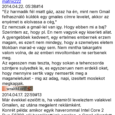
matrix222
2014.04.22. 05:38
#
14
"Ez harmadik fél miatt gáz, azaz ha én, mint nem Gmail
felhasználó küldök egy gmailes címre levelet, akkor az
enyémet is elolvassa a cég,"
Ez nemcsak a gmail-lel van igy. Hogy ebben mi a baj?
Szerintem az, hogy pl. En nem vagyok egy kiserleti allat.
A gyengebbek kedveert, egy ertelmes embernek erzem
magam, es ezert nem mindegy, hogy a szemelyes eletem
titokban marad-e vagy sem. Nem mintha takargatni
valom volna, de az emberi mivoltomban ne sertsenek
meg.
Az egesszen mas teszta, hogy sokan a tehencsorda
szintjere sulyedtek le, es egyszeruen nem erdekli oket,
hogy mennyire sertik vagy nemsertik meg a
maganeletuket - mig az adag, napi, izesitett moslekot
megkapjak.
2014.04.17. 22:59
#
13
Már évekkel ezelõtt is, ha valamirõl leveleztem valakivel
Gmailen, az utána megjelent reklámként.
Konrét példa: amikor egyik haverommal Intel Core 2