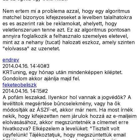
Nem ertem mi a problema azzal, hogy egy algoritmus
matchel bizonyos kifejezeseket a levelben talalhatokra
es es aszerint rak be reklamokat, ahelyett, hogy
veletlenszeruen tenne azt. Ez az algoritmus pontosan
annyira foglalkozik a felhasznalo szemelyes eletevel,
mint az a nehany (tucat) halozati eszkoz, amely szinten
"elolvassa" az uzenetet.
endrev
2014.04.16. 14:40
#
3
KRTuning, egy hónap után mindenképpen kiléptet.
Gondolom akkor ajánlja majd fel.
feketeobeliszk
2014.04.16. 14:15
#
2
A pofám leszakad. Ilyenkor hol vannak a jogvédõk? A
levéltitok megsértése bûncselekmény, vagy ha õk
módosítják az ÁSZF-et, akkor már nem. Ha most írnék
nekik, hogy kifejezetten nem járulok hozzá az e-mailjeim
elolvasásához, akkor megszüntetnék a címemet erre
hivatkozva? Elképzelem a levelüket: "Tisztelt volt
ügyfelünk! Tájékoztatjuk, hogy megszüntettük email