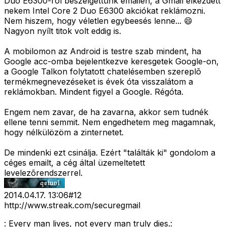
Duo E6300-ról beszélgettünk emailen, a Gmail elkezdett
nekem Intel Core 2 Duo E6300 akciókat reklámozni.
Nem hiszem, hogy véletlen egybeesés lenne... 😄
Nagyon nyílt titok volt eddig is.
A mobilomon az Android is testre szab mindent, ha
Google acc-omba bejelentkezve keresgetek Google-on,
a Google Talkon folytatott chatelésemben szereplõ
termékmegnevezéseket is évek óta visszalátom a
reklámokban. Mindent figyel a Google. Régóta.
Engem nem zavar, de ha zavarna, akkor sem tudnék
ellene tenni semmit. Nem engedhetem meg magamnak,
hogy nélkülözöm a zinternetet.
De mindenki ezt csinálja. Ezért "találták ki" gondolom a
céges emailt, a cég által üzemeltetett
levelezõrendszerrel.
2014.04.17. 13:06
#
12
http://www.streak.com/securegmail
: Every man lives, not every man truly dies.: