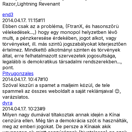
Razor,Lightning Revenant
end3
2014.04.17. 11:15
#
11
Ebben csak az a probléma, (FtranX, és hasonszõrü
vélekedések...,) hogy egy monopol helyzetben lévõ
multi, a pénzkeresése érdekében, jogot alkot, vagy
törvényeket, ill. más szintû jogszabályokat kiterjesztõen
értelmez. Mindkettõ alkotmányi szinten és törvények
által, erre felhatalmazott szervezetek jogosultsága,
legalább is demokratikus társadalmi rendszerekben...,
pont.
Pityugonzales
2014.04.17. 10:47
#
10
Szóval kiszûri a spamet a mailjeim közül, de tele
spammeli az összes weboldalt a saját reklámjaival 😊,
varázslatos.
dyra
2014.04.17. 10:23
#
9
Milyen nagy dumával tiltakoztak annak idején a Kínai
cenzúra ellen. Még tán a demokrácia szót is használták,
meg az emberi jogokat. De persze a Kínaiak akik