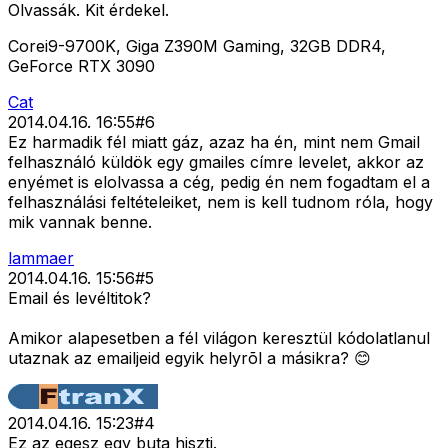
Olvassák. Kit érdekel.
Corei9-9700K, Giga Z390M Gaming, 32GB DDR4,
GeForce RTX 3090
Cat
2014.04.16. 16:55
#
6
Ez harmadik fél miatt gáz, azaz ha én, mint nem Gmail
felhasználó küldök egy gmailes címre levelet, akkor az
enyémet is elolvassa a cég, pedig én nem fogadtam el a
felhasználási feltételeiket, nem is kell tudnom róla, hogy
mik vannak benne.
lammaer
2014.04.16. 15:56
#
5
Email és levéltitok?
Amikor alapesetben a fél világon keresztül kódolatlanul
utaznak az emailjeid egyik helyrõl a másikra? 😊
2014.04.16. 15:23
#
4
Ez az egesz egy buta hiszti.