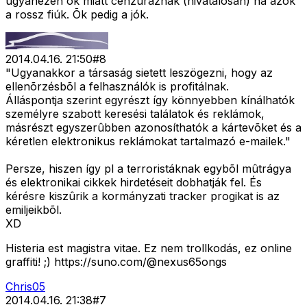
ugyanezen ok miatt cenzúráznak (hivatalosan) na azok
a rossz fiúk. Õk pedig a jók.
2014.04.16. 21:50
#
8
"Ugyanakkor a társaság sietett leszögezni, hogy az
ellenõrzésbõl a felhasználók is profitálnak.
Álláspontja szerint egyrészt így könnyebben kínálhatók
személyre szabott keresési találatok és reklámok,
másrészt egyszerûbben azonosíthatók a kártevõket és a
kéretlen elektronikus reklámokat tartalmazó e-mailek."
Persze, hiszen így pl a terroristáknak egybõl mûtrágya
és elektronikai cikkek hirdetéseit dobhatják fel. És
kérésre kiszûrik a kormányzati tracker progikat is az
emiljeikbõl.
XD
Histeria est magistra vitae. Ez nem trollkodás, ez online
graffiti! ;) https://suno.com/@nexus65ongs
Chris05
2014.04.16. 21:38
#
7