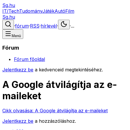
Sg.hu
IT/Tech
Tudomány
Játék
Autó
Film
Sg.hu
·
fórum
·
RSS
·
hírlevél
·
·
...
Menü
Fórum
Fórum főoldal
Jelentkezz be
a kedvenceid megtekintéséhez.
A Google átvilágítja az e-
maileket
Cikk olvasása:
A Google átvilágítja az e-maileket
Jelentkezz be
a hozzászóláshoz.