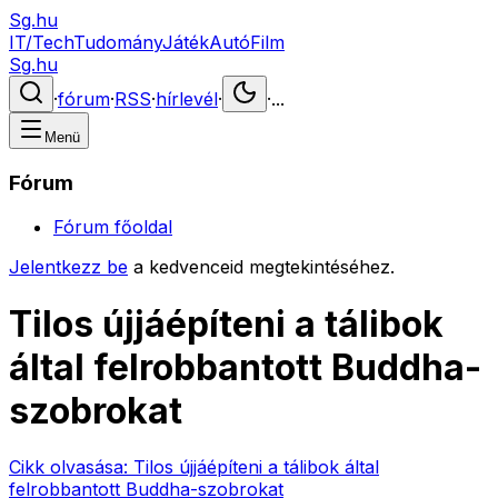
Sg.hu
IT/Tech
Tudomány
Játék
Autó
Film
Sg.hu
·
fórum
·
RSS
·
hírlevél
·
·
...
Menü
Fórum
Fórum főoldal
Jelentkezz be
a kedvenceid megtekintéséhez.
Tilos újjáépíteni a tálibok
által felrobbantott Buddha-
szobrokat
Cikk olvasása:
Tilos újjáépíteni a tálibok által
felrobbantott Buddha-szobrokat