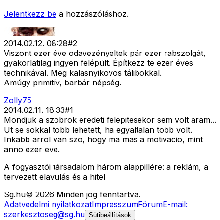
Jelentkezz be
a hozzászóláshoz.
2014.02.12. 08:28
#
2
Viszont ezer éve odavezényeltek pár ezer rabszolgát,
gyakorlatilag ingyen felépült. Építkezz te ezer éves
technikával. Meg kalasnyikovos tálibokkal.
Amúgy primitív, barbár népség.
Zolly75
2014.02.11. 18:33
#
1
Mondjuk a szobrok eredeti felepitesekor sem volt aram...
Ut se sokkal tobb lehetett, ha egyaltalan tobb volt.
Inkabb arrol van szo, hogy ma mas a motivacio, mint
anno ezer eve.
A fogyasztói társadalom három alappillére: a reklám, a
tervezett elavulás és a hitel
Sg
.hu
©
2026
Minden jog fenntartva.
Adatvédelmi nyilatkozat
Impresszum
Fórum
E-mail:
szerkesztoseg@sg.hu
Sütibeállítások