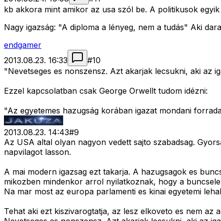
kb akkora mint amikor az usa szól be. A politikusok egyik
Nagy igazság: "A diploma a lényeg, nem a tudás" Aki darab
endgamer
2013.08.23. 16:33
#
10
"Nevetseges es nonszensz. Azt akarjak lecsukni, aki az ig
Ezzel kapcsolatban csak George Orwellt tudom idézni:
"Az egyetemes hazugság korában igazat mondani forradalm
2013.08.23. 14:43
#
9
Az USA altal olyan nagyon vedett sajto szabadsag. Gyors
napvilagot lasson.
A mai modern igazsag ezt takarja. A hazugsagok es bun
mikozben mindenkor arrol nyilatkoznak, hogy a buncselek
Na mar most az europa parlamenti es kinai egyetemi leha
Tehat aki ezt kiszivarogtatja, az lesz elkoveto es nem az