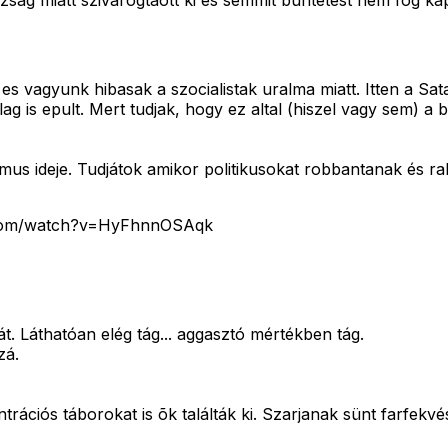
zsag miatt szivarogtaott ki es semmit buntetest nem fog ka
vagyunk hibasak a szocialistak uralma miatt. Itten a Satant 
g is epult. Mert tudjak, hogy ez altal (hiszel vagy sem) a b
mus ideje. Tudjátok amikor politikusokat robbantanak és rab
be.com/watch?v=HyFhnnOSAqk
. Láthatóan elég tág... aggasztó mértékben tág.
zá.
rációs táborokat is õk találták ki. Szarjanak sünt farfekvés