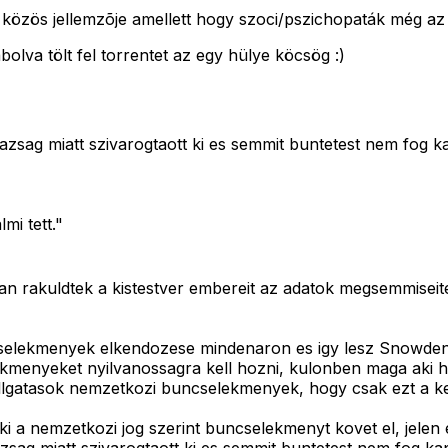
 közös jellemzõje amellett hogy szoci/pszichopaták még az i
olva tölt fel torrentet az egy hülye köcsög :)
azsag miatt szivarogtaott ki es semmit buntetest nem fog k
i tett."
an rakuldtek a kistestver embereit az adatok megsemmisei
cselekmenyek elkendozese mindenaron es igy lesz Snowden
menyeket nyilvanossagra kell hozni, kulonben maga aki hal
llgatasok nemzetkozi buncselekmenyek, hogy csak ezt a ke
 aki a nemzetkozi jog szerint buncselekmenyt kovet el, jele