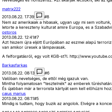
Nevetseges es nonszensz. Azt akarjak lecsukni, aki az iga
matrix222
2013.08.22. 17:39
#
8
Nem az amerikaiak a hibasak, ugyan ugy mi sem voltunk, es 
letorte a kereszteny kulturat amire Europa, es a Szabadvila
ostoros
2013.08.22. 12:41
#
7
Azt hiszem újra eljött Európában az eszmei alapú terroriz
van amikor üresek a lámpavasak.
A felforgatásról, egy volt KGB-st?l. http://www.youtu
Barkasfarkas
2013.08.22. 08:13
#
6
Valóban nevetséges, de ettõl még igazuk van.
Mintha folyamatosan "tesztelnék" az emberek tûréshatárát
És újabban már a terrorista kártyát sem kell elõhúzni hoz
caius marius
2013.08.22. 08:11
#
5
Mindig is tudtam, hogy buzik az angolok. Elvégre a koncent