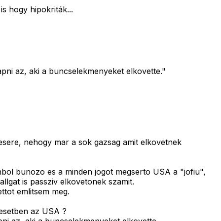
s hogy hipokriták...
apni az, aki a buncselekmenyeket elkovette."
tesere, nehogy mar a sok gazsag amit elkovetnek
bol bunozo es a minden jogot megserto USA a "jofiu",
lgat is passziv elkovetonek szamit.
ttot emlitsem meg.
n esetben az USA ?