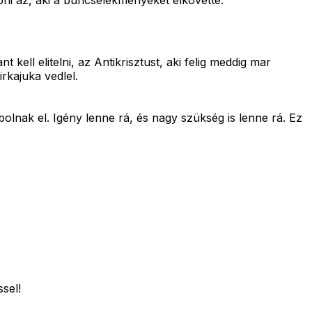
pni az, aki a buncselekmenyeket elkovette.
kell elitelni, az Antikrisztust, aki felig meddig mar
irkajuka vedlel.
olnak el. Igény lenne rá, és nagy szükség is lenne rá. Ez
sel!