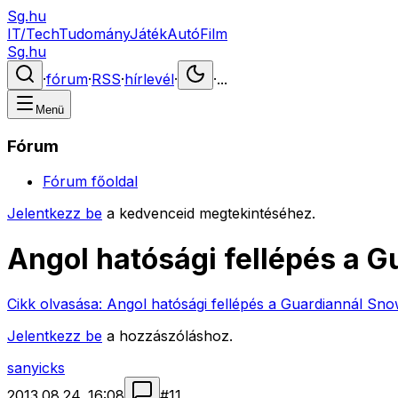
Sg.hu
IT/Tech
Tudomány
Játék
Autó
Film
Sg.hu
·
fórum
·
RSS
·
hírlevél
·
·
...
Menü
Fórum
Fórum főoldal
Jelentkezz be
a kedvenceid megtekintéséhez.
Angol hatósági fellépés a 
Cikk olvasása:
Angol hatósági fellépés a Guardiannál Sno
Jelentkezz be
a hozzászóláshoz.
sanyicks
2013.08.24. 16:08
#
11