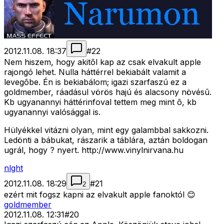
2012.11.08. 18:37
#
22
Nem hiszem, hogy akitõl kap az csak elvakult apple
rajongó lehet. Nulla háttérrel bekiabált valamit a
levegõbe. Én is bekiabálom; igazi szarfaszú ez a
goldmember, ráadásul vörös hajú és alacsony növésû.
Kb ugyanannyi háttérinfoval tettem meg mint õ, kb
ugyanannyi valósággal is.
Hülyékkel vitázni olyan, mint egy galambbal sakkozni.
Ledönti a bábukat, rászarik a táblára, aztán boldogan
ugrál, hogy ? nyert. http://www.vinylnirvana.hu
nlght
2012.11.08. 18:29
#
21
2
ezért mit fogsz kapni az elvakult apple fanoktól 😊
goldmember
2012.11.08. 12:31
#
20