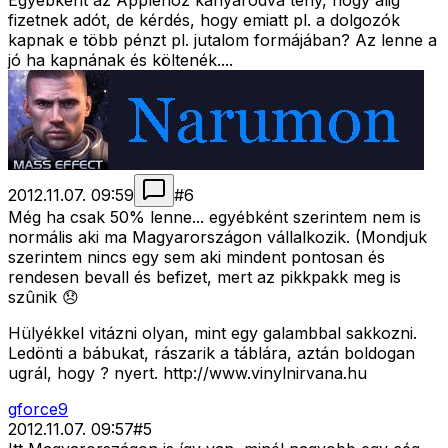
Egyébként az Applehoz kanyarodva tény, hogy alig
fizetnek adót, de kérdés, hogy emiatt pl. a dolgozók
kapnak e több pénzt pl. jutalom formájában? Az lenne a
jó ha kapnának és költenék....
2012.11.07. 09:59
#
6
Még ha csak 50% lenne... egyébként szerintem nem is
normális aki ma Magyarországon vállalkozik. (Mondjuk
szerintem nincs egy sem aki mindent pontosan és
rendesen bevall és befizet, mert az pikkpakk meg is
szûnik 😞
Hülyékkel vitázni olyan, mint egy galambbal sakkozni.
Ledönti a bábukat, rászarik a táblára, aztán boldogan
ugrál, hogy ? nyert. http://www.vinylnirvana.hu
gforce9
2012.11.07. 09:57
#
5