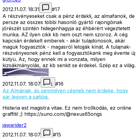
2012.11.07. 18:31
#
17
A részvényeseket csak a pénz érdekli, az almafanok, de
persze az összes többi hasonló gyártó rajongóinak
jórészét szintén hidegenhagyja az éhbérért végeztetett
munka. AZ ilyen cikk kb nem oszt nem szoroz. A cég
kapcsán érdekelt emberek - akár tulajdonosok, akár
maguk fogyasztók - magasról letojják kínát. A tulajnak-
részvényesnek pénz kell a fogyasztókank meg évente új
kütyü. Az, hogy ennek mi a vonzata, milyen
kizsákmányolás, az kb senkit se érdekel. Szép ez a világ.
2012.11.07. 18:07
#
16
1
Az Almának, és semmilyen cégnek nem érdeke, hogy
xar legyen a sajtója.
Histeria est magistra vitae. Ez nem trollkodás, ez online
graffiti! ;) https://suno.com/@nexus65ongs
jawarider2
2012.11.07. 18:07
#
15