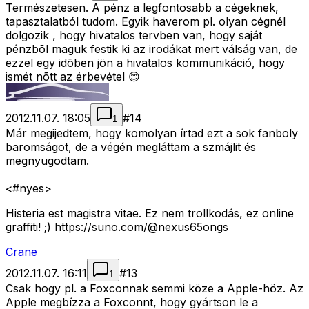
Természetesen. A pénz a legfontosabb a cégeknek,
tapasztalatból tudom. Egyik haverom pl. olyan cégnél
dolgozik , hogy hivatalos tervben van, hogy saját
pénzbõl maguk festik ki az irodákat mert válság van, de
ezzel egy idõben jön a hivatalos kommunikáció, hogy
ismét nõtt az érbevétel 😊
2012.11.07. 18:05
#
14
1
Már megijedtem, hogy komolyan írtad ezt a sok fanboly
baromságot, de a végén megláttam a szmájlit és
megnyugodtam.
<#nyes>
Histeria est magistra vitae. Ez nem trollkodás, ez online
graffiti! ;) https://suno.com/@nexus65ongs
Crane
2012.11.07. 16:11
#
13
1
Csak hogy pl. a Foxconnak semmi köze a Apple-höz. Az
Apple megbízza a Foxconnt, hogy gyártson le a