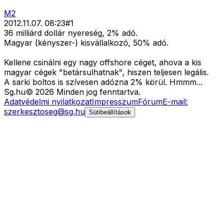
M2
2012.11.07. 08:23
#
1
36 milliárd dollár nyereség, 2% adó.
Magyar (kényszer-) kisvállalkozó, 50% adó.
Kellene csinálni egy nagy offshore céget, ahova a kis
magyar cégek "betársulhatnak", hiszen teljesen legális.
A sarki boltos is szívesen adózna 2% körül. Hmmm...
Sg
.hu
©
2026
Minden jog fenntartva.
Adatvédelmi nyilatkozat
Impresszum
Fórum
E-mail:
szerkesztoseg@sg.hu
Sütibeállítások