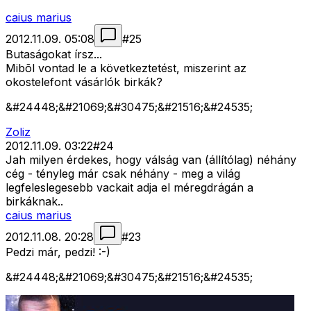
caius marius
2012.11.09. 05:08
#
25
Butaságokat írsz...
Mibõl vontad le a következtetést, miszerint az
okostelefont vásárlók birkák?
&#24448;&#21069;&#30475;&#21516;&#24535;
Zoliz
2012.11.09. 03:22
#
24
Jah milyen érdekes, hogy válság van (állítólag) néhány
cég - tényleg már csak néhány - meg a világ
legfeleslegesebb vackait adja el méregdrágán a
birkáknak..
caius marius
2012.11.08. 20:28
#
23
Pedzi már, pedzi! :-)
&#24448;&#21069;&#30475;&#21516;&#24535;