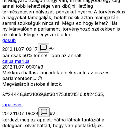
Itt Magyarországon is így van, minél nagyobb egy cég
annál több lehetõsége van kibújni illetõleg
természetesen pályázati pénzeket nyerni. A törvények is
a nagyokat támogatják, holott nekik aztán már igazán
semmi szükségük nincs rá. Mégis ez hogy lehet? Hát
nyilvánvalóan a parlamenti-törvényhozó székekben is
õk ülnek. Eléggé egyszerû a kör.
gosub
2012.11.07. 09:17
#
4
bár csak 50% lenne! Több az annál!
caius marius
2012.11.07. 09:01
#
3
Mekkora balfasz brigádok ülnek szinte az összes
parlamentben... 😞
Megvásárolt ostoba állatok.
&#24448;&#21069;&#30475;&#21516;&#24535;
lapaleves
2012.11.07. 08:28
#
2
kérdezt meg az applet, hátha látnak fantáziát a
dologban. olvashattad, hogy van postaládájuk.