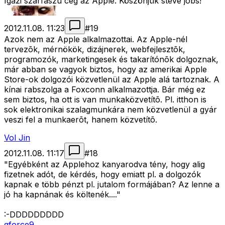
Igazi szarfaszú cég az Apple. Köszönjük steve jobs!
2012.11.08. 11:23
#
19
Azok nem az Apple alkalmazottai. Az Apple-nél
tervezõk, mérnökök, dizájnerek, webfejlesztõk,
programozók, marketingesek és takarítónõk dolgoznak,
már abban se vagyok biztos, hogy az amerikai Apple
Store-ok dolgozói közvetlenül az Apple alá tartoznak. A
kínai rabszolga a Foxconn alkalmazottja. Bár még ez
sem biztos, ha ott is van munkaközvetítõ. Pl. itthon is
sok elektronikai szalagmunkára nem közvetlenül a gyár
veszi fel a munkaerõt, hanem közvetítõ.
Vol Jin
2012.11.08. 11:17
#
18
"Egyébként az Applehoz kanyarodva tény, hogy alig
fizetnek adót, de kérdés, hogy emiatt pl. a dolgozók
kapnak e több pénzt pl. jutalom formájában? Az lenne a
jó ha kapnának és költenék...."
:-DDDDDDDDD
gforce9