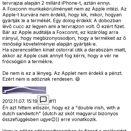
tervrajzai alapján 2 millárd iPhone-t, aztán ennyi.
A Foxconn munkakörülményeit nem az Apple intézi. Az
Apple-t kurvára nem érdekli, hogy kik, mikor, hogyan
gyártják le a termékét. Egy dolog érdekli: A dobozban
lévõ cucc az legyen ami a tervrajzon volt. Õ ezért fizet.
Bár az Apple auditálja a Foxconnt, ez kizárólag arra
irányul, hogy megbizonyosodjon, hogy a termékeit az õ
minõségi követelményei alapján gyártják-e.
Ha szerencsétlen kínait ostorral ütik a darabszám miatt,
akkor az Apple csak annyit fog kérni, hogy a vér ne
fröcsögjön a termékre.
De nem is ez a lényeg. Az Applet nem érdekli a pénzt.
Ezért nem is adóznak rendesen. 😄
2012.11.07. 15:19
#
11
Én azt hittem elõször, hogy ez a "double irish, with a
dutch sandwitch" (dutch az skót magyarul bizonyos
összefüggésben ugye😉)) erre vonatkozik.