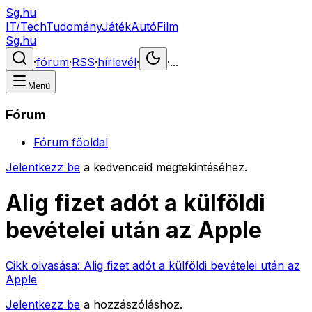
Sg.hu
IT/Tech
Tudomány
Játék
Autó
Film
Sg.hu
·
fórum
·
RSS
·
hírlevél
·
·
...
Menü
Fórum
Fórum főoldal
Jelentkezz be
a kedvenceid megtekintéséhez.
Alig fizet adót a külföldi
bevételei után az Apple
Cikk olvasása:
Alig fizet adót a külföldi bevételei után az
Apple
Jelentkezz be
a hozzászóláshoz.