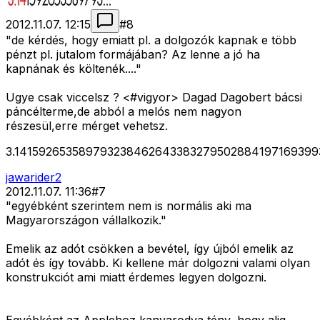
2012.11.07. 12:15
#
8
"de kérdés, hogy emiatt pl. a dolgozók kapnak e több
pénzt pl. jutalom formájában? Az lenne a jó ha
kapnának és költenék...."
Ugye csak viccelsz ? <#vigyor>
Dagad Dagobert bácsi
páncélterme,de abból a melós nem nagyon
részesül,erre mérget vehetsz.
3.141592653589793238462643383279502884197169399
jawarider2
2012.11.07. 11:36
#
7
"egyébként szerintem nem is normális aki ma
Magyarországon vállalkozik."
Emelik az adót csökken a bevétel, így újból emelik az
adót és így tovább. Ki kellene már dolgozni valami olyan
konstrukciót ami miatt érdemes legyen dolgozni.