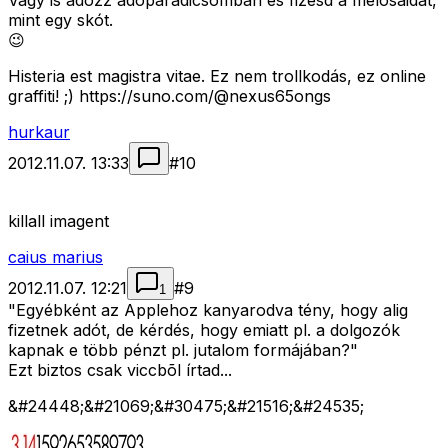
Vagy is adózz adóparadicsomban és fizesd a melósaidat,
mint egy skót.
😉
Histeria est magistra vitae. Ez nem trollkodás, ez online
graffiti! ;) https://suno.com/@nexus65ongs
hurkaur
2012.11.07. 13:33
#
10
killall imagent
caius marius
2012.11.07. 12:21
#
9
1
"Egyébként az Applehoz kanyarodva tény, hogy alig
fizetnek adót, de kérdés, hogy emiatt pl. a dolgozók
kapnak e több pénzt pl. jutalom formájában?"
Ezt biztos csak viccbõl írtad...
&#24448;&#21069;&#30475;&#21516;&#24535;