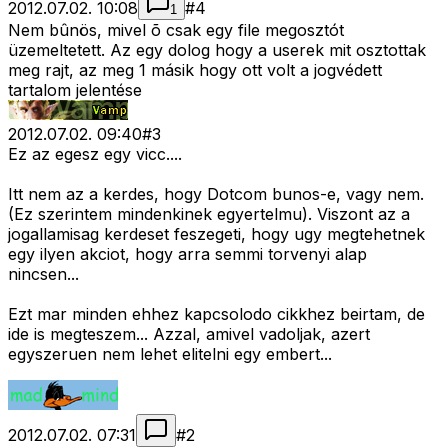
2012.07.02. 10:08
#
4
1
Nem bûnös, mivel õ csak egy file megosztót
üzemeltetett. Az egy dolog hogy a userek mit osztottak
meg rajt, az meg 1 másik hogy ott volt a jogvédett
tartalom jelentése
2012.07.02. 09:40
#
3
Ez az egesz egy vicc....
Itt nem az a kerdes, hogy Dotcom bunos-e, vagy nem.
(Ez szerintem mindenkinek egyertelmu). Viszont az a
jogallamisag kerdeset feszegeti, hogy ugy megtehetnek
egy ilyen akciot, hogy arra semmi torvenyi alap
nincsen...
Ezt mar minden ehhez kapcsolodo cikkhez beirtam, de
ide is megteszem... Azzal, amivel vadoljak, azert
egyszeruen nem lehet elitelni egy embert...
2012.07.02. 07:31
#
2