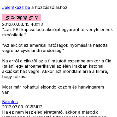
Jelentkezz be
a hozzászóláshoz.
2012.07.03. 15:40
#
13
"...az FBI kapcsolódó akcióját egyaránt törvénytelennek
minõsítette."
"Az akciót az amerikai hatóságok nyomására hajtotta
végre az új-zélandi rendõrség."
Na errõl a cikkrõl az a film jutott eszembe amikor a Cia
(talán) egy afroamerikaival az élén Irakban katonai
akciókat hajt végre. Akkor azt mondtam arra a filmre,
hogy túlzás.
Most már rohadtul elgondolkozom és hányingerem
van...
Balintos
2012.07.03. 01:53
#
12
Ha ez nem lesz elég elrettentõ, akkor a második