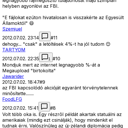
legnagyobb fájlmegosztó tulajdonosát majd szimplán
helyben agyonlövi az FBI.
"E fájlokat ezúton hivatalosan is visszakérte az Egyesült
Államoktól" 😄
Szemjuel
2012.07.02. 23:14
#
11
dehogy... "csak" a letöltések 4%-t ha jól tudom 😊
TARTYOM
2012.07.02. 22:35
#
10
1
Mondjuk mert az internet legnagyobb %-át a
Megaupload "birtokolta"
Jawarider
2012.07.02. 18:47
#
9
az FBI kapcsolódó akcióját egyaránt törvénytelennek
minõsítette.......
FoodLFG
2012.07.02. 15:41
#
8
Volt több oka is. Egy részrõl példát akartak statuálni az
amerikaiak (mindig ezt csinálják), hogy mindenkit el
tudnak érni. Valószínûleg az új-zélandi diplomácia pedig