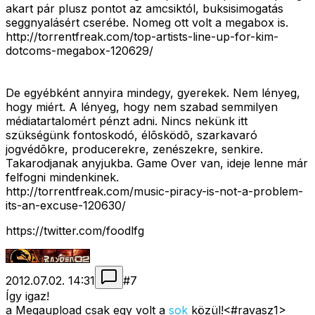
akart pár plusz pontot az amcsiktól, buksisimogatás
seggnyalásért cserébe. Nomeg ott volt a megabox is.
http://torrentfreak.com/top-artists-line-up-for-kim-
dotcoms-megabox-120629/
De egyébként annyira mindegy, gyerekek. Nem lényeg,
hogy miért. A lényeg, hogy nem szabad semmilyen
médiatartalomért pénzt adni. Nincs nekünk itt
szükségünk fontoskodó, élõsködõ, szarkavaró
jogvédõkre, producerekre, zenészekre, senkire.
Takarodjanak anyjukba. Game Over van, ideje lenne már
felfogni mindenkinek.
http://torrentfreak.com/music-piracy-is-not-a-problem-
its-an-excuse-120630/
https://twitter.com/foodlfg
2012.07.02. 14:31
#
7
Így igaz!
a Megaupload csak egy volt a
sok
közül!<#ravasz1>