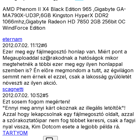
AMD Phenom II X4 Black Edition 965 ,Gigabyte GA-
MA790X-UD3P,6GB Kingston HyperX DDR2
1066mhz,Gigabyte Radeon HD 7850 2GB 256bit OC
WindForce Edition
eternam
2012.07.02. 11:12
#
6
Ezer meg egy fájlmegosztó honlap van. Miért pont a
Megauploaddal sz@rakodnak a hatóságok mikor
megtehetnék a többi ezer meg egy ilyen honlappal
szemben is? Én elõre megmondom a tutit, az égvilágon
semmit nem érnek el ezzel, csak a lakosság gyûlöletét
növeszti az ilyen akció.
scagnetti
2012.07.02. 10:52
#
5
Ezt sosem fogom megérteni!
"Ennyi meg annyi kárt okoznak az illegális letöltõk"!
Azzal hogy lekapcsolnak egy fájlmegosztó oldalt, azzal
a szórakoztatóipar nem fog többet keresni, csak a fagyi
nyal vissza, Kim Dotcom esete a legjobb példa rá.
TARTYOM