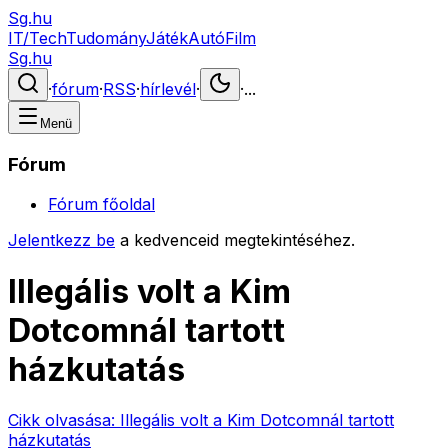
Sg.hu
IT/Tech
Tudomány
Játék
Autó
Film
Sg.hu
·
fórum
·
RSS
·
hírlevél
·
·
...
Menü
Fórum
Fórum főoldal
Jelentkezz be
a kedvenceid megtekintéséhez.
Illegális volt a Kim
Dotcomnál tartott
házkutatás
Cikk olvasása:
Illegális volt a Kim Dotcomnál tartott
házkutatás