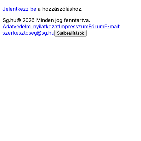
Jelentkezz be
a hozzászóláshoz.
Sg
.hu
©
2026
Minden jog fenntartva.
Adatvédelmi nyilatkozat
Impresszum
Fórum
E-mail:
szerkesztoseg@sg.hu
Sütibeállítások