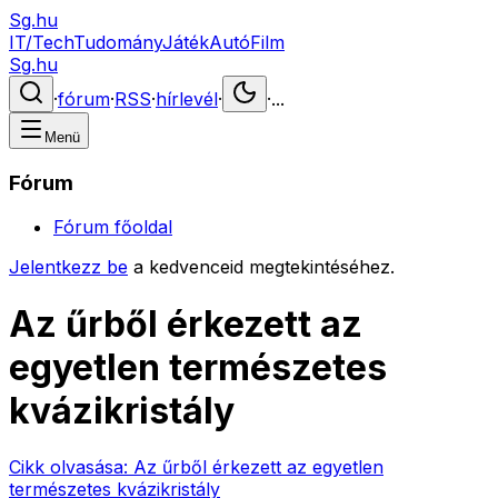
Sg.hu
IT/Tech
Tudomány
Játék
Autó
Film
Sg.hu
·
fórum
·
RSS
·
hírlevél
·
·
...
Menü
Fórum
Fórum főoldal
Jelentkezz be
a kedvenceid megtekintéséhez.
Az űrből érkezett az
egyetlen természetes
kvázikristály
Cikk olvasása:
Az űrből érkezett az egyetlen
természetes kvázikristály