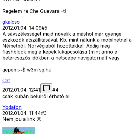
Regelem rá Che Guevara -t!
gkalcso
2012.01.04. 14:09
#
5
A sávszélességet majd növelik a máshol már gyenge
eszközök átszállításával. Kb. mint nálunk a mobilnetnél a
Németbõl, Norvégiából hozottakkal. Addig meg
flashblock meg a képek kikapcsolása (mint anno a
betárcsázós idõkben a netscape navigátornál) vagy
gepem:~$ w3m sg.hu
Cat
2012.01.04. 12:41
#
4
csak kubán belülrõl érhetõ el.
Yodafon
2012.01.04. 11:44
#
3
Nem jou a link 😞