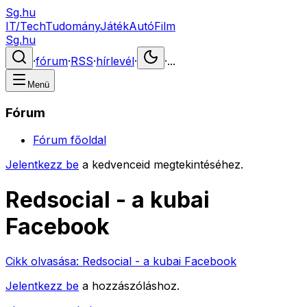
Sg.hu
IT/Tech
Tudomány
Játék
Autó
Film
Sg.hu
·
fórum
·
RSS
·
hírlevél
·
·
...
Menü
Fórum
Fórum főoldal
Jelentkezz be
a kedvenceid megtekintéséhez.
Redsocial - a kubai
Facebook
Cikk olvasása:
Redsocial - a kubai Facebook
Jelentkezz be
a hozzászóláshoz.