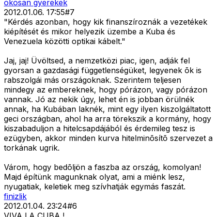
okosan gyerekek
2012.01.06. 17:55
#
7
"Kérdés azonban, hogy kik finanszíroznák a vezetékek
kiépítését és mikor helyezik üzembe a Kuba és
Venezuela közötti optikai kábelt."
Jaj, jaj! Üvöltsed, a nemzetközi piac, igen, adják fel
gyorsan a gazdasági függetlenségüket, legyenek õk is
rabszolgái más országoknak. Szerintem teljesen
mindegy az embereknek, hogy pórázon, vagy pórázon
vannak. Jó az nekik úgy, lehet én is jobban örülnék
annak, ha Kubában laknék, mint egy ilyen kiszolgáltatott
geci országban, ahol ha arra törekszik a kormány, hogy
kiszabaduljon a hitelcsapdájából és érdemileg tesz is
ezügyben, akkor minden kurva hitelminõsítõ szervezet a
torkának ugrik.
Várom, hogy bedõljön a faszba az ország, komolyan!
Majd építünk magunknak olyat, ami a miénk lesz,
nyugatiak, keletiek meg szívhatják egymás faszát.
finizlik
2012.01.04. 23:24
#
6
VIVA LA CUBA !