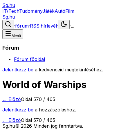
Sg.hu
IT/Tech
Tudomány
Játék
Autó
Film
Sg.hu
·
fórum
·
RSS
·
hírlevél
·
·
...
Menü
Fórum
Fórum főoldal
Jelentkezz be
a kedvenceid megtekintéséhez.
World of Warships
← Előző
Oldal
570
/
465
Jelentkezz be
a hozzászóláshoz.
← Előző
Oldal
570
/
465
Sg
.hu
©
2026
Minden jog fenntartva.