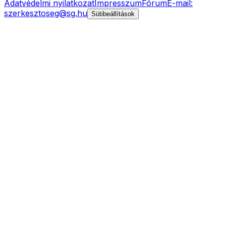
Adatvédelmi nyilatkozat
Impresszum
Fórum
E-mail:
szerkesztoseg@sg.hu
Sütibeállítások