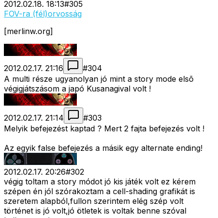
2012.02.18. 18:13
#
305
FOV-ra (fél)orvosság
[merlinw.org]
2012.02.17. 21:16
#
304
A multi része ugyanolyan jó mint a story mode elsõ
végigjátszásom a japó Kusanagival volt !
2012.02.17. 21:14
#
303
Melyik befejezést kaptad ? Mert 2 fajta befejezés volt !
Az egyik false befejezés a másik egy alternate ending!
2012.02.17. 20:26
#
302
végig toltam a story módot jó kis játék volt ez kérem
szépen én jól szórakoztam a cell-shading grafikát is
szeretem alapból,fullon szerintem elég szép volt
történet is jó volt,jó ötletek is voltak benne szóval