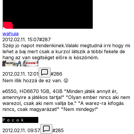
wahuja
2012.02.11. 15:07
#
287
Szép jo napot mindenkinek.Valaki megtudná irni hogy mi
lehet a baj mert csak a kurzol látszik a többi fekete de
hang az van segitséget elõre is köszönöm.
2012.02.11. 12:01
#
286
Nem illik hozzá de ez van. 😛
e6550, HD6670 1GB, 4GB "Minden játék annyit ér,
amennyire a játékos tartja!" "Olyan ember nincs aki nem
warezol, csak aki nem vallja be." "A warez-ra kifogás
nincs, csak magyarázat!" "Nem mindegy!"
2012.02.11. 09:57
#
285