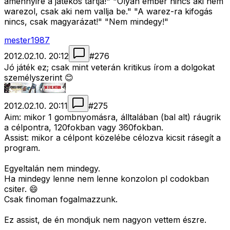
amennyire a játékos tartja!" "Olyan ember nincs aki nem
warezol, csak aki nem vallja be." "A warez-ra kifogás
nincs, csak magyarázat!" "Nem mindegy!"
mester1987
2012.02.10. 20:12
#
276
Jó játék ez; csak mint veterán kritikus írom a dolgokat
személyszerint 😊
2012.02.10. 20:11
#
275
Aim: mikor 1 gombnyomásra, álltalában (bal alt) ráugrik
a célpontra, 120fokban vagy 360fokban.
Assist: mikor a célpont közelébe célozva kicsit rásegít a
program.
Egyeltalán nem mindegy.
Ha mindegy lenne nem lenne konzolon pl codokban
csiter. 😄
Csak finoman fogalmazzunk.
Ez assist, de én mondjuk nem nagyon vettem észre.