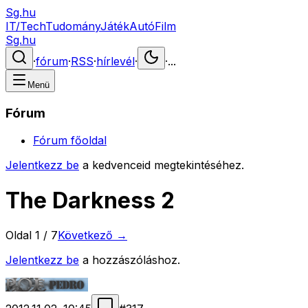
Sg.hu
IT/Tech
Tudomány
Játék
Autó
Film
Sg.hu
·
fórum
·
RSS
·
hírlevél
·
·
...
Menü
Fórum
Fórum főoldal
Jelentkezz be
a kedvenceid megtekintéséhez.
The Darkness 2
Oldal
1
/
7
Következő →
Jelentkezz be
a hozzászóláshoz.