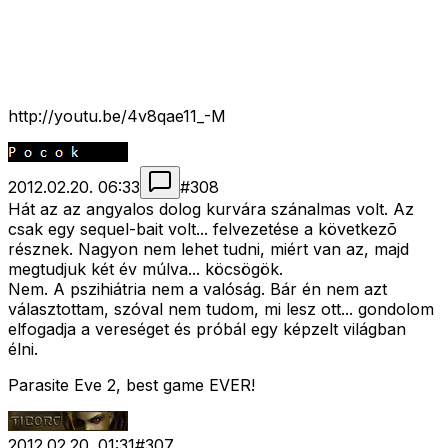
http://youtu.be/4v8qae11_-M
2012.02.20. 06:33
#
308
Hát az az angyalos dolog kurvára szánalmas volt. Az
csak egy sequel-bait volt... felvezetése a következõ
résznek. Nagyon nem lehet tudni, miért van az, majd
megtudjuk két év múlva... köcsögök.
Nem. A pszihiátria nem a valóság. Bár én nem azt
választottam, szóval nem tudom, mi lesz ott... gondolom
elfogadja a vereséget és próbál egy képzelt világban
élni.
Parasite Eve 2, best game EVER!
2012.02.20. 01:31
#
307