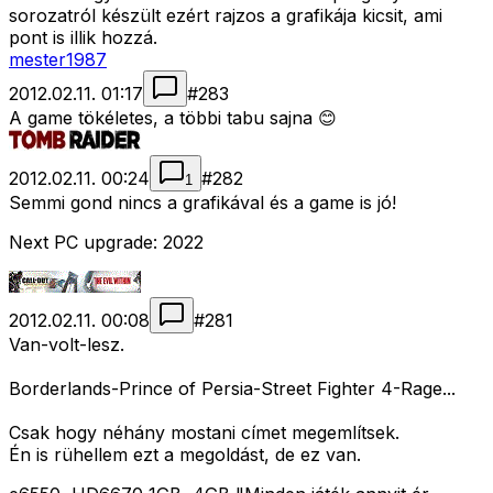
sorozatról készült ezért rajzos a grafikája kicsit, ami
pont is illik hozzá.
mester1987
2012.02.11. 01:17
#
283
A game tökéletes, a többi tabu sajna 😊
2012.02.11. 00:24
#
282
1
Semmi gond nincs a grafikával és a game is jó!
Next PC upgrade: 2022
2012.02.11. 00:08
#
281
Van-volt-lesz.
Borderlands-Prince of Persia-Street Fighter 4-Rage...
Csak hogy néhány mostani címet megemlítsek.
Én is rühellem ezt a megoldást, de ez van.