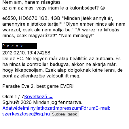
Nem aim, hanem rásegítés.
az aim az más, vagy írjam le a különbséget? 😛
e6550, HD6670 1GB, 4GB "Minden játék annyit ér,
amennyire a játékos tartja!" "Olyan ember nincs aki nem
warezol, csak aki nem vallja be." "A warez-ra kifogás
nincs, csak magyarázat!" "Nem mindegy!"
2012.02.10. 19:47
#
268
De ez PC. Ne legyen már alap beállítás az autoaim. És
ha nincs is controller bedugva, akkor ne akarja már,
hogy kikapcsoljam. Ezek alap dolgoknak kéne lenni, de
pont az ellenkezõje valósult itt meg.
Parasite Eve 2, best game EVER!
Oldal
1
/
7
Következő →
Sg
.hu
©
2026
Minden jog fenntartva.
Adatvédelmi nyilatkozat
Impresszum
Fórum
E-mail:
szerkesztoseg@sg.hu
Sütibeállítások