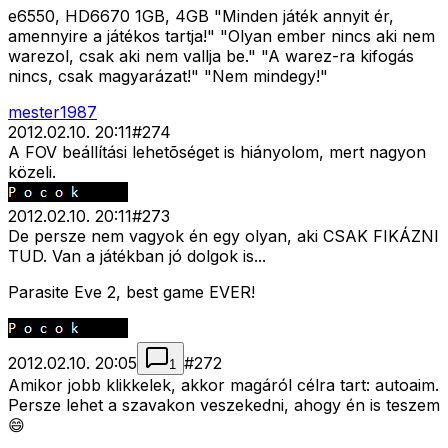
e6550, HD6670 1GB, 4GB "Minden játék annyit ér,
amennyire a játékos tartja!" "Olyan ember nincs aki nem
warezol, csak aki nem vallja be." "A warez-ra kifogás
nincs, csak magyarázat!" "Nem mindegy!"
mester1987
2012.02.10. 20:11
#
274
A FOV beállítási lehetõséget is hiányolom, mert nagyon
közeli.
2012.02.10. 20:11
#
273
De persze nem vagyok én egy olyan, aki CSAK FIKÁZNI
TUD. Van a játékban jó dolgok is...
Parasite Eve 2, best game EVER!
2012.02.10. 20:05
#
272
1
Amikor jobb klikkelek, akkor magáról célra tart: autoaim.
Persze lehet a szavakon veszekedni, ahogy én is teszem
😄