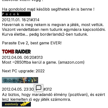
Ha gondolod majd késõbb segíthetek én is benne !
2012.11.01. 18:21
#
314
Havernak is meg nekem is megvan a játék, most vettük.
Viszont vendettában nem tudunk egymásra kapcsolódni.
Kurva életbe... pedig borderlands2-ben tudunk.
Parasite Eve 2, best game EVER!
2012.04.06. 06:20
#
313
Most ~2850ftba kerül a game. (amazon.com)
Next PC upgrade: 2022
2012.04.05. 23:30
#
312
Az biztos, hogy maradandó élmény (pozitívan), és ezért
lesz kiemelten jó egy játék számomra.