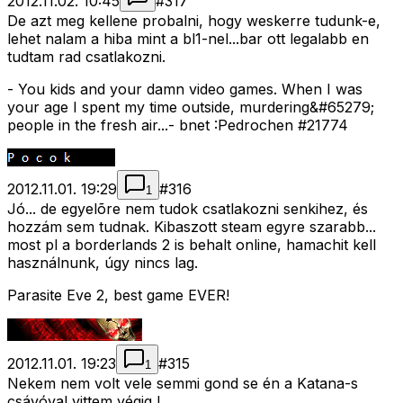
2012.11.02. 10:45
#
317
De azt meg kellene probalni, hogy weskerre tudunk-e,
lehet nalam a hiba mint a bl1-nel...bar ott legalabb en
tudtam rad csatlakozni.
- You kids and your damn video games. When I was
your age I spent my time outside, murdering&#65279;
people in the fresh air...- bnet :Pedrochen #21774
2012.11.01. 19:29
#
316
1
Jó... de egyelõre nem tudok csatlakozni senkihez, és
hozzám sem tudnak. Kibaszott steam egyre szarabb...
most pl a borderlands 2 is behalt online, hamachit kell
használnunk, úgy nincs lag.
Parasite Eve 2, best game EVER!
2012.11.01. 19:23
#
315
1
Nekem nem volt vele semmi gond se én a Katana-s
csávóval vittem végig !