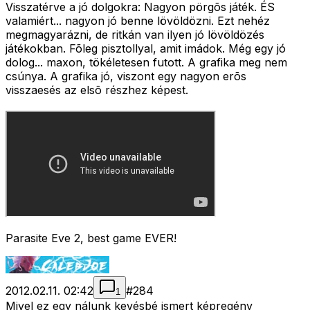
Visszatérve a jó dolgokra: Nagyon pörgõs játék. ÉS
valamiért... nagyon jó benne lövöldözni. Ezt nehéz
megmagyarázni, de ritkán van ilyen jó lövöldözés
játékokban. Fõleg pisztollyal, amit imádok. Még egy jó
dolog... maxon, tökéletesen futott. A grafika meg nem
csúnya. A grafika jó, viszont egy nagyon erõs
visszaesés az elsõ részhez képest.
Parasite Eve 2, best game EVER!
2012.02.11. 02:42
#
284
1
Mivel ez egy nálunk kevésbé ismert képregény