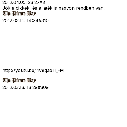
2012.04.05. 23:27
#
311
Jók a cikkek, és a játék is nagyon rendben van.
2012.03.16. 14:24
#
310
http://youtu.be/4v8qae11_-M
2012.03.13. 13:29
#
309