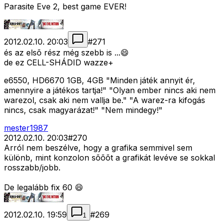
Parasite Eve 2, best game EVER!
2012.02.10. 20:03
#
271
és az elsõ rész még szebb is ...😄
de ez CELL-SHÁDID wazze+
e6550, HD6670 1GB, 4GB "Minden játék annyit ér,
amennyire a játékos tartja!" "Olyan ember nincs aki nem
warezol, csak aki nem vallja be." "A warez-ra kifogás
nincs, csak magyarázat!" "Nem mindegy!"
mester1987
2012.02.10. 20:03
#
270
Arról nem beszélve, hogy a grafika semmivel sem
különb, mint konzolon sõõõt a grafikát levéve se sokkal
rosszabb/jobb.
De legalább fix 60 😄
2012.02.10. 19:59
#
269
1