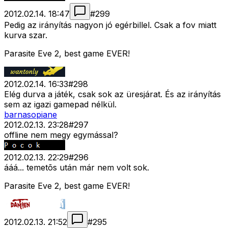
2012.02.14. 18:47
#
299
Pedig az irányítás nagyon jó egérbillel. Csak a fov miatt
kurva szar.
Parasite Eve 2, best game EVER!
2012.02.14. 16:33
#
298
Elég durva a játék, csak sok az üresjárat. És az irányítás
sem az igazi gamepad nélkül.
barnasopiane
2012.02.13. 23:28
#
297
offline nem megy egymással?
2012.02.13. 22:29
#
296
ááá... temetõs után már nem volt sok.
Parasite Eve 2, best game EVER!
2012.02.13. 21:52
#
295