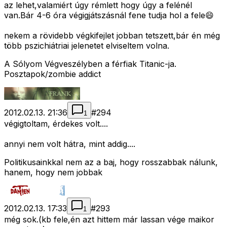
az lehet,valamiért úgy rémlett hogy úgy a felénél
van.Bár 4-6 óra végigjátszásnál fene tudja hol a fele😄
nekem a rövidebb végkifejlet jobban tetszett,bár én még
több pszichiátriai jelenetet elviseltem volna.
A Sólyom Végveszélyben a férfiak Titanic-ja.
Posztapok/zombie addict
2012.02.13. 21:36
#
294
1
végigtoltam, érdekes volt....
annyi nem volt hátra, mint addig....
Politikusainkkal nem az a baj, hogy rosszabbak nálunk,
hanem, hogy nem jobbak
2012.02.13. 17:33
#
293
1
még sok.(kb fele,én azt hittem már lassan vége maikor