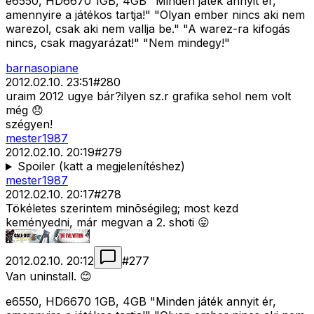
e6550, HD6670 1GB, 4GB "Minden játék annyit ér,
amennyire a játékos tartja!" "Olyan ember nincs aki nem
warezol, csak aki nem vallja be." "A warez-ra kifogás
nincs, csak magyarázat!" "Nem mindegy!"
barnasopiane
2012.02.10. 23:51
#
280
uraim 2012 ugye bár?ilyen sz.r grafika sehol nem volt
még 😞
szégyen!
mester1987
2012.02.10. 20:19
#
279
Spoiler (katt a megjelenítéshez)
mester1987
2012.02.10. 20:17
#
278
Tökéletes szerintem minõségileg; most kezd
keményedni, már megvan a 2. shoti 😛
2012.02.10. 20:12
#
277
Van uninstall. 😊
e6550, HD6670 1GB, 4GB "Minden játék annyit ér,