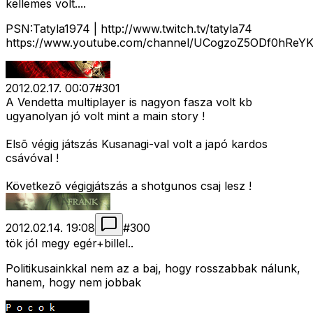
kellemes volt....
PSN:Tatyla1974 | http://www.twitch.tv/tatyla74
https://www.youtube.com/channel/UCogzoZ5ODf0hReY
2012.02.17. 00:07
#
301
A Vendetta multiplayer is nagyon fasza volt kb
ugyanolyan jó volt mint a main story !
Elsõ végig játszás Kusanagi-val volt a japó kardos
csávóval !
Következõ végigjátszás a shotgunos csaj lesz !
2012.02.14. 19:08
#
300
tök jól megy egér+billel..
Politikusainkkal nem az a baj, hogy rosszabbak nálunk,
hanem, hogy nem jobbak