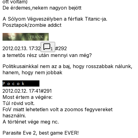
ott voltam)
De érdemes,nekem nagyon bejött
A Sólyom Végveszélyben a férfiak Titanic-ja.
Posztapok/zombie addict
2012.02.13. 17:32
#
292
1
a temetõs rész után mennyi van még?
Politikusainkkal nem az a baj, hogy rosszabbak nálunk,
hanem, hogy nem jobbak
2012.02.12. 17:41
#
291
Most értem a végére:
Túl rövid volt.
FoV miatt lehetetlen volt a zoomos fegyvereket
használni.
A történet vége meg nc.
Parasite Eve 2, best game EVER!