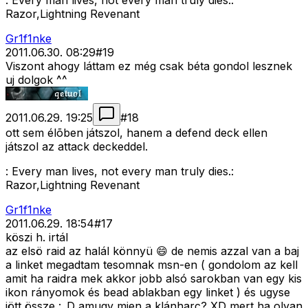
: Every man lives, not every man truly dies.:
Razor,Lightning Revenant
Gr1f1nke
2011.06.30. 08:29
#
19
Viszont ahogy láttam ez még csak béta gondol lesznek
uj dolgok ^^
2011.06.29. 19:25
#
18
ott sem élõben játszol, hanem a defend deck ellen
játszol az attack deckeddel.
: Every man lives, not every man truly dies.:
Razor,Lightning Revenant
Gr1f1nke
2011.06.29. 18:54
#
17
köszi h. irtál
az elsö raid az halál könnyü 😄 de nemis azzal van a baj
a linket megadtam tesomnak msn-en ( gondolom az kell
amit ha raidra mek akkor jobb alsó sarokban van egy kis
ikon rányomok és bead ablakban egy linket ) és ugyse
jött össze :_D amugy mien a klánharc? XD mert ha olyan