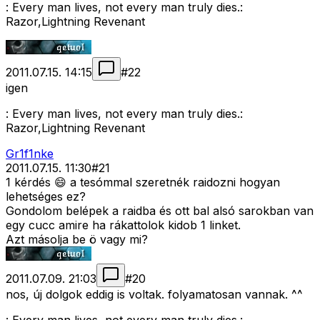
: Every man lives, not every man truly dies.:
Razor,Lightning Revenant
2011.07.15. 14:15
#
22
igen
: Every man lives, not every man truly dies.:
Razor,Lightning Revenant
Gr1f1nke
2011.07.15. 11:30
#
21
1 kérdés 😄 a tesómmal szeretnék raidozni hogyan
lehetséges ez?
Gondolom belépek a raidba és ott bal alsó sarokban van
egy cucc amire ha rákattolok kidob 1 linket.
Azt másolja be ö vagy mi?
2011.07.09. 21:03
#
20
nos, új dolgok eddig is voltak. folyamatosan vannak. ^^