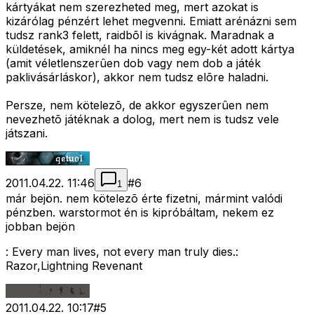
kártyákat nem szerezheted meg, mert azokat is
kizárólag pénzért lehet megvenni. Emiatt arénázni sem
tudsz rank3 felett, raidbõl is kivágnak. Maradnak a
küldetések, amiknél ha nincs meg egy-két adott kártya
(amit véletlenszerûen dob vagy nem dob a játék
paklivásárláskor), akkor nem tudsz elõre haladni.
Persze, nem kötelezõ, de akkor egyszerûen nem
nevezhetõ játéknak a dolog, mert nem is tudsz vele
játszani.
2011.04.22. 11:46
#
6
1
már bejön. nem kötelezõ érte fizetni, mármint valódi
pénzben. warstormot én is kipróbáltam, nekem ez
jobban bejön
: Every man lives, not every man truly dies.:
Razor,Lightning Revenant
2011.04.22. 10:17
#
5