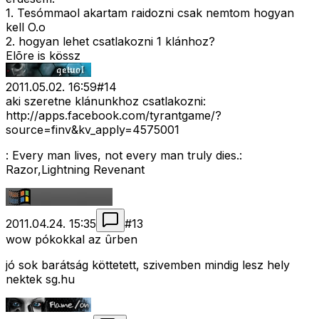
1. Tesómmaol akartam raidozni csak nemtom hogyan
kell O.o
2. hogyan lehet csatlakozni 1 klánhoz?
Elõre is kössz
2011.05.02. 16:59
#
14
aki szeretne klánunkhoz csatlakozni:
http://apps.facebook.com/tyrantgame/?
source=finv&kv_apply=4575001
: Every man lives, not every man truly dies.:
Razor,Lightning Revenant
2011.04.24. 15:35
#
13
wow pókokkal az ûrben
jó sok barátság köttetett, szivemben mindig lesz hely
nektek sg.hu