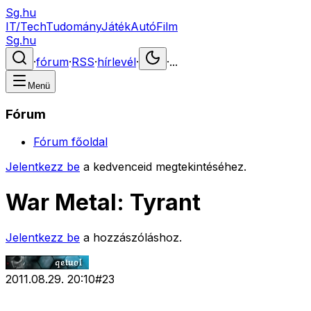
Sg.hu
IT/Tech
Tudomány
Játék
Autó
Film
Sg.hu
·
fórum
·
RSS
·
hírlevél
·
·
...
Menü
Fórum
Fórum főoldal
Jelentkezz be
a kedvenceid megtekintéséhez.
War Metal: Tyrant
Jelentkezz be
a hozzászóláshoz.
2011.08.29. 20:10
#
23