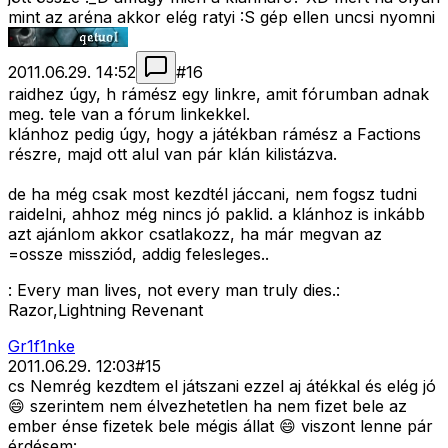
mint az aréna akkor elég ratyi :S gép ellen uncsi nyomni
2011.06.29. 14:52
#
16
raidhez úgy, h rámész egy linkre, amit fórumban adnak
meg. tele van a fórum linkekkel.
klánhoz pedig úgy, hogy a játékban rámész a Factions
részre, majd ott alul van pár klán kilistázva.
de ha még csak most kezdtél jáccani, nem fogsz tudni
raidelni, ahhoz még nincs jó paklid. a klánhoz is inkább
azt ajánlom akkor csatlakozz, ha már megvan az
=ossze missziód, addig felesleges..
: Every man lives, not every man truly dies.:
Razor,Lightning Revenant
Gr1f1nke
2011.06.29. 12:03
#
15
cs Nemrég kezdtem el játszani ezzel aj átékkal és elég jó
😄 szerintem nem élvezhetetlen ha nem fizet bele az
ember énse fizetek bele mégis állat 😄 viszont lenne pár
érdésem: