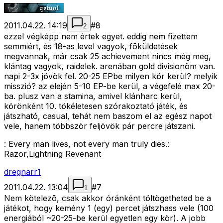
2011.04.22. 14:19
#
8
2
ezzel végképp nem értek egyet. eddig nem fizettem
semmiért, és 18-as level vagyok, fõküldetések
megvannak, már csak 25 achievement nincs még meg,
klántag vagyok, raidelek. arenában gold divisionöm van.
napi 2-3x jövök fel. 20-25 EPbe milyen kör kerül? melyik
misszió? az elején 5-10 EP-be kerül, a végefelé max 20-
ba. plusz van a stamina, amivel klánharc kerül,
körönként 10. tökéletesen szórakoztató játék, és
játszható, casual, tehát nem baszom el az egész napot
vele, hanem többször feljövök pár percre játszani.
: Every man lives, not every man truly dies.:
Razor,Lightning Revenant
dregnarr1
2011.04.22. 13:04
#
7
1
Nem kötelezõ, csak akkor óránként töltögetheted be a
játékot, hogy kemény 1 (egy) percet játszhass vele (100
energiából ~20-25-be kerül egyetlen egy kör). A jobb