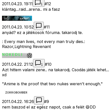
2011.04.23. 19:11
#
12
1
klántag...raid...arena.. mi a fasz
2011.04.23. 10:52
#
11
anyád? ez a játékosok fóruma. takarodj te.
: Every man lives, not every man truly dies.:
Razor,Lightning Revenant
2011.04.22. 21:12
#
10
1
Azt hittem valami zene.. na takarodj. Csodás játék lehet...
xd
"Anime is the proof that two nukes weren't enough."
2011.04.22. 16:26
#
9
nem baszod el az egész napot, csak a felét 😄DD