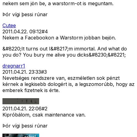
nekem sem jön be, a warstorm-ot is meguntam.
Þór vígi þessi rúnar
Cutee
2011.04.22. 09:12
#
4
Nekem a Facebookon a Warstorm jobban bejön.
&#8220;It turns out I&#8217;m immortal. And what do
you do? You bury me alive you dicks&#8230;&#8221;
dregnarr1
2011.04.21. 23:33
#
3
Nevetséges rendszere van, eszméletlen sok pénzt
kérnek a legkisebb dologért is, a legszomorúbb, hogy az
emberek fizetnek is érte.
2011.04.21. 22:06
#
2
Kipróbálom, csak maintenance van.
Þór vígi þessi rúnar