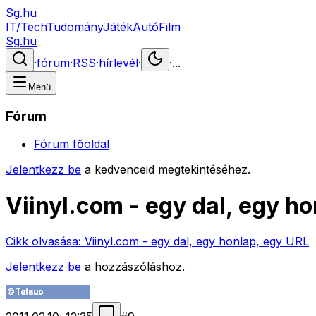
Sg.hu
IT/Tech
Tudomány
Játék
Autó
Film
Sg.hu
·
fórum
·
RSS
·
hírlevél
·
·
...
Menü
Fórum
Fórum főoldal
Jelentkezz be
a kedvenceid megtekintéséhez.
Viinyl.com - egy dal, egy h
Cikk olvasása:
Viinyl.com - egy dal, egy honlap, egy URL
Jelentkezz be
a hozzászóláshoz.