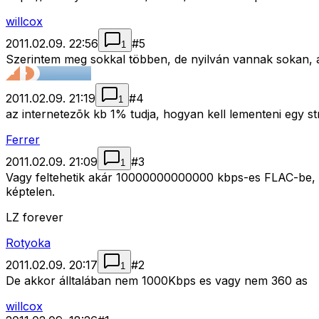
willcox
2011.02.09. 22:56
#
5
1
Szerintem meg sokkal többen, de nyilván vannak sokan, 
2011.02.09. 21:19
#
4
1
az internetezõk kb 1% tudja, hogyan kell lementeni egy s
Ferrer
2011.02.09. 21:09
#
3
1
Vagy feltehetik akár 10000000000000 kbps-es FLAC-be, é
képtelen.
LZ forever
Rotyoka
2011.02.09. 20:17
#
2
1
De akkor álltalában nem 1000Kbps es vagy nem 360 as
willcox