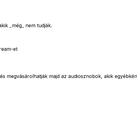
akik _még_ nem tudják.
tream-et
s megvásárolhatják majd az audiosznobok, akik egyébként 