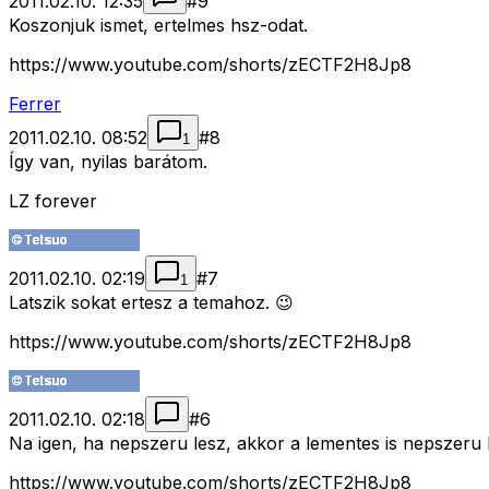
2011.02.10. 12:35
#
9
Koszonjuk ismet, ertelmes hsz-odat.
https://www.youtube.com/shorts/zECTF2H8Jp8
Ferrer
2011.02.10. 08:52
#
8
1
Így van, nyilas barátom.
LZ forever
2011.02.10. 02:19
#
7
1
Latszik sokat ertesz a temahoz. 😉
https://www.youtube.com/shorts/zECTF2H8Jp8
2011.02.10. 02:18
#
6
Na igen, ha nepszeru lesz, akkor a lementes is nepszeru l
https://www.youtube.com/shorts/zECTF2H8Jp8