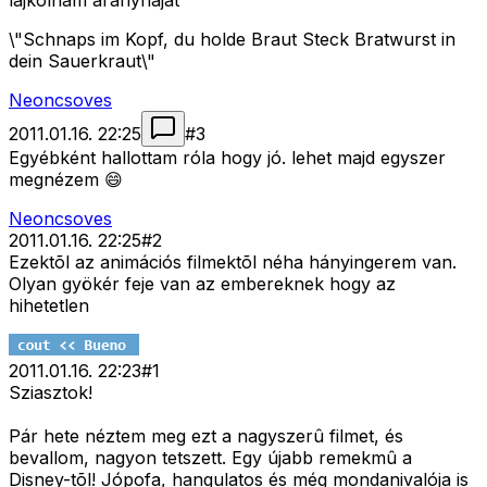
lájkolnám aranyhajat
\"Schnaps im Kopf, du holde Braut Steck Bratwurst in
dein Sauerkraut\"
Neoncsoves
2011.01.16. 22:25
#
3
Egyébként hallottam róla hogy jó. lehet majd egyszer
megnézem 😄
Neoncsoves
2011.01.16. 22:25
#
2
Ezektõl az animációs filmektõl néha hányingerem van.
Olyan gyökér feje van az embereknek hogy az
hihetetlen
2011.01.16. 22:23
#
1
Sziasztok!
Pár hete néztem meg ezt a nagyszerû filmet, és
bevallom, nagyon tetszett. Egy újabb remekmû a
Disney-tõl! Jópofa, hangulatos és még mondanivalója is