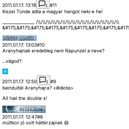
2011.01.17. 13:18
#
11
1
Kiszel Tünde adta a magyar hangot neki-e he!
________________ /\\/\\/\\/\\/\\/\\/\\/\\/\\/\\/\\/\\/\\/\\/\\/\\/\\
&#175;&#175;&#175;&#175;&#175;&#175;&#175;&#175;&#17
2011.01.17. 13:03
#
10
Aranyhajnak eredetileg nem Rapunzel a neve?
...vágod?
2011.01.17. 12:50
#
9
1
beindultál Aranyhajra? <#idiota>
All hail the double x!
2011.01.17. 12:47
#
8
múltkor jó volt háttérzajnak 😄