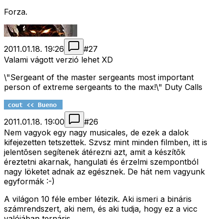
Forza.
2011.01.18. 19:26
#
27
Valami vágott verzió lehet XD
\"Sergeant of the master sergeants most important
person of extreme sergeants to the max!\" Duty Calls
2011.01.18. 19:00
#
26
Nem vagyok egy nagy musicales, de ezek a dalok
kifejezetten tetszettek. Szvsz mint minden filmben, itt is
jelentõsen segítenek átérezni azt, amit a készítõk
éreztetni akarnak, hangulati és érzelmi szempontból
nagy löketet adnak az egésznek. De hát nem vagyunk
egyformák :-)
A világon 10 féle ember létezik. Aki ismeri a bináris
számrendszert, aki nem, és aki tudja, hogy ez a vicc
valójában ternáris.