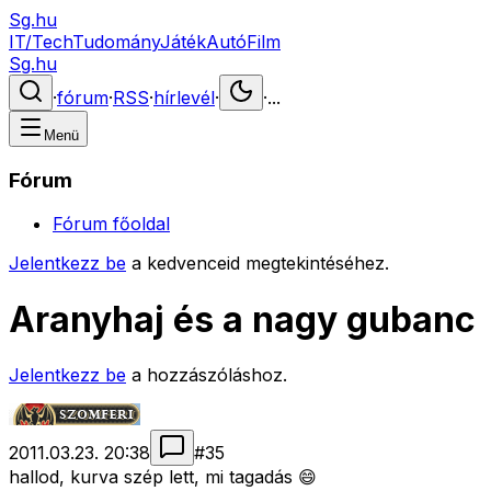
Sg.hu
IT/Tech
Tudomány
Játék
Autó
Film
Sg.hu
·
fórum
·
RSS
·
hírlevél
·
·
...
Menü
Fórum
Fórum főoldal
Jelentkezz be
a kedvenceid megtekintéséhez.
Aranyhaj és a nagy gubanc
Jelentkezz be
a hozzászóláshoz.
2011.03.23. 20:38
#
35
hallod, kurva szép lett, mi tagadás 😄