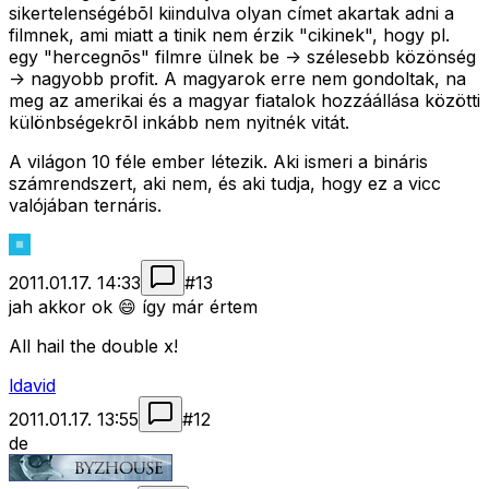
sikertelenségébõl kiindulva olyan címet akartak adni a
filmnek, ami miatt a tinik nem érzik "cikinek", hogy pl.
egy "hercegnõs" filmre ülnek be -> szélesebb közönség
-> nagyobb profit. A magyarok erre nem gondoltak, na
meg az amerikai és a magyar fiatalok hozzáállása közötti
különbségekrõl inkább nem nyitnék vitát.
A világon 10 féle ember létezik. Aki ismeri a bináris
számrendszert, aki nem, és aki tudja, hogy ez a vicc
valójában ternáris.
2011.01.17. 14:33
#
13
jah akkor ok 😄 így már értem
All hail the double x!
ldavid
2011.01.17. 13:55
#
12
de