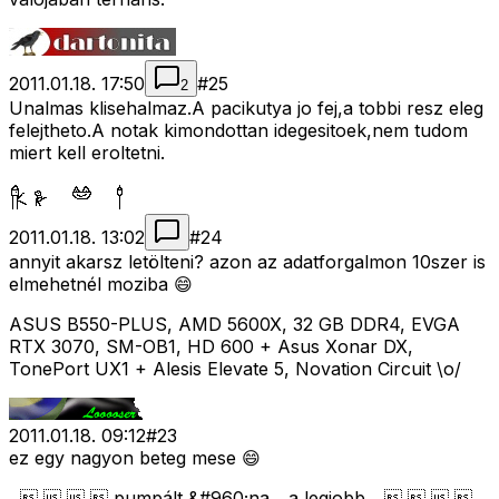
2011.01.18. 17:50
#
25
2
Unalmas klisehalmaz.A pacikutya jo fej,a tobbi resz eleg
felejtheto.A notak kimondottan idegesitoek,nem tudom
miert kell eroltetni.
2011.01.18. 13:02
#
24
annyit akarsz letölteni? azon az adatforgalmon 10szer is
elmehetnél moziba 😄
ASUS B550-PLUS, AMD 5600X, 32 GB DDR4, EVGA
RTX 3070, SM-OB1, HD 600 + Asus Xonar DX,
TonePort UX1 + Alesis Elevate 5, Novation Circuit \o/
2011.01.18. 09:12
#
23
ez egy nagyon beteg mese 😄
    pumpált &#960;na... a legjobb...    