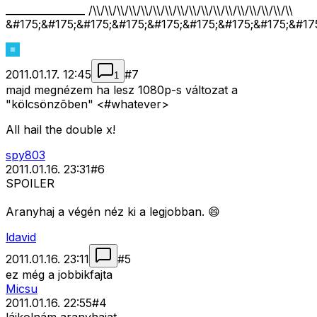
________________ /\\/\\/\\/\\/\\/\\/\\/\\/\\/\\/\\/\\/\\/\\/\\/\\/\\
&#175;&#175;&#175;&#175;&#175;&#175;&#175;&#175;&#17
2011.01.17. 12:45
#
7
1
majd megnézem ha lesz 1080p-s változat a
"kölcsönzõben" <#whatever>
All hail the double x!
spy803
2011.01.16. 23:31
#
6
SPOILER
Aranyhaj a végén néz ki a legjobban. 😄
ldavid
2011.01.16. 23:11
#
5
ez még a jobbikfajta
Micsu
2011.01.16. 22:55
#
4