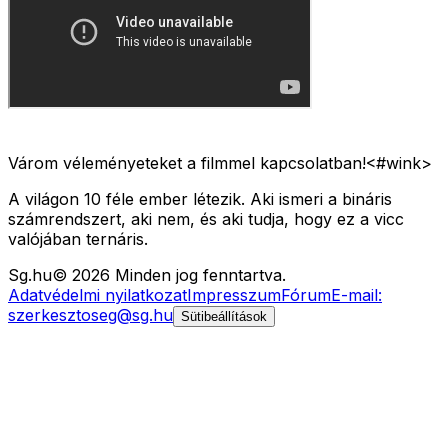
Várom véleményeteket a filmmel kapcsolatban!<#wink>
A világon 10 féle ember létezik. Aki ismeri a bináris
számrendszert, aki nem, és aki tudja, hogy ez a vicc
valójában ternáris.
Sg
.hu
©
2026
Minden jog fenntartva.
Adatvédelmi nyilatkozat
Impresszum
Fórum
E-mail:
szerkesztoseg@sg.hu
Sütibeállítások