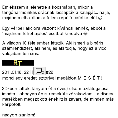
Emlékszem a jelenetre a kocsmában, mikor a
tangóharmonikás srácnak lecsapták a kalapját... na ja,
majdnem elhajoltam a felém repülõ cafatka elõl 😄
Egy vérbeli akcióra viszont kíváncsi lennék, ebbõl a
'majdnem félrehajolós' esetbõl kiindulva 😄
A világon 10 féle ember létezik. Aki ismeri a bináris
számrendszert, aki nem, és aki tudja, hogy ez a vicc
valójában ternáris.
2011.01.18. 22:11
#
28
2
mondj egy eredeti sztorival megáldott M-E-S-É-T !
3D-ben láttuk, lányom (4.5 éves) elsõ mozilátogatása:
imádta - ahogyan én is remekül szórakoztam - a disney
mesékben megszokott ének itt is zavart, de minden más
kárpótolt.
nagyon ajánlom!