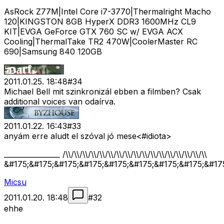
AsRock Z77M|Intel Core i7-3770|Thermalright Macho
120|KINGSTON 8GB HyperX DDR3 1600MHz CL9
KIT|EVGA GeForce GTX 760 SC w/ EVGA ACX
Cooling|ThermalTake TR2 470W|CoolerMaster RC
690|Samsung 840 120GB
2011.01.25. 18:48
#
34
Michael Bell mit szinkronizál ebben a filmben? Csak
additional voices van odaírva.
2011.01.22. 16:43
#
33
anyám erre aludt el szóval jó mese<#idiota>
________________ /\\/\\/\\/\\/\\/\\/\\/\\/\\/\\/\\/\\/\\/\\/\\/\\/\\
&#175;&#175;&#175;&#175;&#175;&#175;&#175;&#175;&#17
Micsu
2011.01.20. 18:48
#
32
ehhe