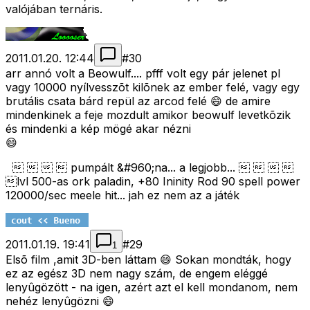
valójában ternáris.
2011.01.20. 12:44
#
30
arr annó volt a Beowulf.... pfff volt egy pár jelenet pl
vagy 10000 nyílvesszõt kilõnek az ember felé, vagy egy
brutális csata bárd repül az arcod felé 😄 de amire
mindenkinek a feje mozdult amikor beowulf levetkõzik
és mindenki a kép mögé akar nézni
😄
    pumpált &#960;na... a legjobb...    
lvl 500-as ork paladin, +80 Ininity Rod 90 spell power
120000/sec meele hit... jah ez nem az a játék
2011.01.19. 19:41
#
29
1
Elsõ film ,amit 3D-ben láttam 😄 Sokan mondták, hogy
ez az egész 3D nem nagy szám, de engem eléggé
lenyûgözött - na igen, azért azt el kell mondanom, nem
nehéz lenyûgözni 😄