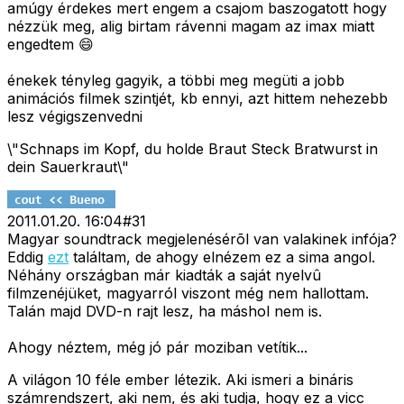
amúgy érdekes mert engem a csajom baszogatott hogy
nézzük meg, alig birtam rávenni magam az imax miatt
engedtem 😄
énekek tényleg gagyik, a többi meg megüti a jobb
animációs filmek szintjét, kb ennyi, azt hittem nehezebb
lesz végigszenvedni
\"Schnaps im Kopf, du holde Braut Steck Bratwurst in
dein Sauerkraut\"
2011.01.20. 16:04
#
31
Magyar soundtrack megjelenésérõl van valakinek infója?
Eddig
ezt
találtam, de ahogy elnézem ez a sima angol.
Néhány országban már kiadták a saját nyelvû
filmzenéjüket, magyarról viszont még nem hallottam.
Talán majd DVD-n rajt lesz, ha máshol nem is.
Ahogy néztem, még jó pár moziban vetítik...
A világon 10 féle ember létezik. Aki ismeri a bináris
számrendszert, aki nem, és aki tudja, hogy ez a vicc