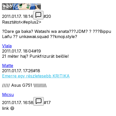
2011.01.17. 18:14
#
20
Rasztátot<#eplus2>
?Dare ga baka? Watashi wa anata???JDM? ? ???Bippu
Laifu ?? unkawaii.squad ??kmoji.style?
Vlala
2011.01.17. 18:04
#
19
21 méter haj? Punkfrizurát belõle!
Matte
2011.01.17. 17:26
#
18
Emerre egy részletesebb KRITIKA
///// Asus G751 \\\\\\\\\\
Micsu
2011.01.17. 16:58
#
17
link 😄