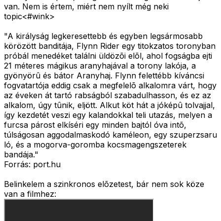
van. Nem is értem, miért nem nyílt még neki
topic<#wink>
"A királyság legkeresettebb és egyben legsármosabb
körözött banditája, Flynn Rider egy titokzatos toronyban
próbál menedéket találni üldözõi elõl, ahol fogságba ejti
21 méteres mágikus aranyhajával a torony lakója, a
gyönyörû és bátor Aranyhaj. Flynn felettébb kíváncsi
fogvatartója eddig csak a megfelelõ alkalomra várt, hogy
az éveken át tartó rabságból szabadulhasson, és ez az
alkalom, úgy tûnik, eljött. Alkut köt hát a jóképû tolvajjal,
így kezdetét veszi egy kalandokkal teli utazás, melyen a
furcsa párost elkíséri egy minden bajtól óva intõ,
túlságosan aggodalmaskodó kaméleon, egy szuperzsaru
ló, és a mogorva-goromba kocsmagengszeterek
bandája."
Forrás: port.hu
Belinkelem a szinkronos elõzetest, bár nem sok köze
van a filmhez: