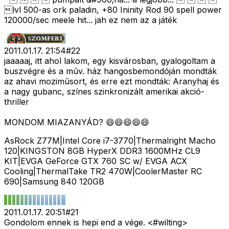
lvl 500-as ork paladin, +80 Ininity Rod 90 spell power
120000/sec meele hit... jah ez nem az a játék
2011.01.17. 21:54
#
22
jaaaaaj, itt ahol lakom, egy kisvárosban, gyalogoltam a
buszvégre és a mûv. ház hangosbemondóján mondták
az ahavi mozimûsort, és erre ezt mondták: Aranyhaj és
a nagy gubanc, színes szinkronizált amerikai akció-
thriller
MONDOM MIAZANYÁD? 😄😄😄😄😄
AsRock Z77M|Intel Core i7-3770|Thermalright Macho
120|KINGSTON 8GB HyperX DDR3 1600MHz CL9
KIT|EVGA GeForce GTX 760 SC w/ EVGA ACX
Cooling|ThermalTake TR2 470W|CoolerMaster RC
690|Samsung 840 120GB
2011.01.17. 20:51
#
21
Gondolom ennek is hepi end a vége. <#wilting>