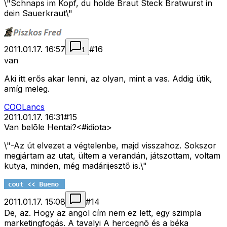
\"Schnaps im Kopf, du holde Braut Steck Bratwurst in
dein Sauerkraut\"
2011.01.17. 16:57
#
16
1
van
Aki itt erős akar lenni, az olyan, mint a vas. Addig ütik,
amíg meleg.
COOLancs
2011.01.17. 16:31
#
15
Van belõle Hentai?<#idiota>
\"-Az út elvezet a végtelenbe, majd visszahoz. Sokszor
megjártam az utat, ültem a verandán, játszottam, voltam
kutya, minden, még madárijesztő is.\"
2011.01.17. 15:08
#
14
De, az. Hogy az angol cím nem ez lett, egy szimpla
marketingfogás. A tavalyi A hercegnõ és a béka