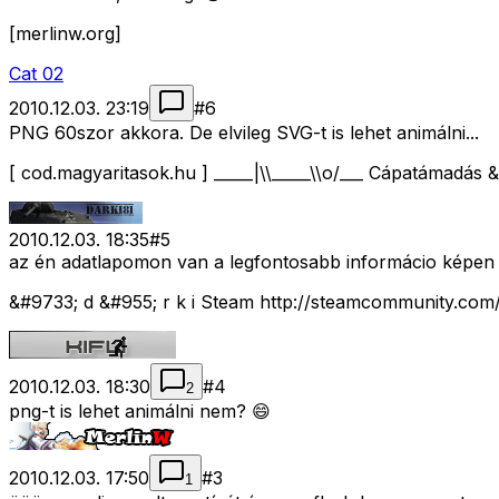
[merlinw.org]
Cat 02
2010.12.03. 23:19
#
6
PNG 60szor akkora. De elvileg SVG-t is lehet animálni...
[ cod.magyaritasok.hu ] _____|\\_____\\o/___ Cápatámadás
2010.12.03. 18:35
#
5
az én adatlapomon van a legfontosabb informácio képen
&#9733; d &#955; r k i Steam http://steamcommunity.com/
2010.12.03. 18:30
#
4
2
png-t is lehet animálni nem? 😄
2010.12.03. 17:50
#
3
1