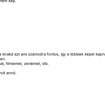
 nem kép.
a kirakd azt ami számodra fontos, így a többiek képet kapn
ten.
t, filmeimet, zenéimet, stb.
olt annó.