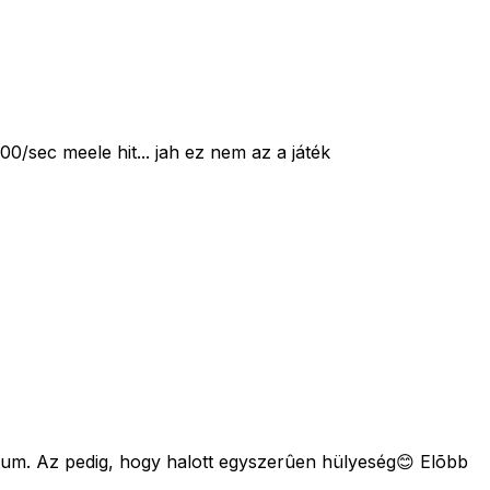
/sec meele hit... jah ez nem az a játék
tum. Az pedig, hogy halott egyszerûen hülyeség😊 Elõbb