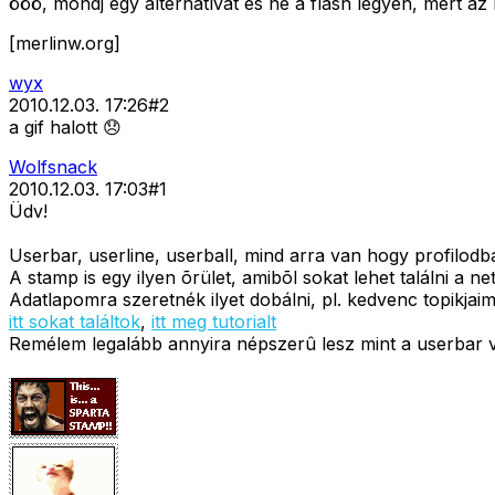
ööö, mondj egy alternatívát és ne a flash legyen, mert az
[merlinw.org]
wyx
2010.12.03. 17:26
#
2
a gif halott 😞
Wolfsnack
2010.12.03. 17:03
#
1
Üdv!
Userbar, userline, userball, mind arra van hogy profilodb
A stamp is egy ilyen õrület, amibõl sokat lehet találni a ne
Adatlapomra szeretnék ilyet dobálni, pl. kedvenc topikjaima
itt sokat találtok
,
itt meg tutorialt
Remélem legalább annyira népszerû lesz mint a userbar v