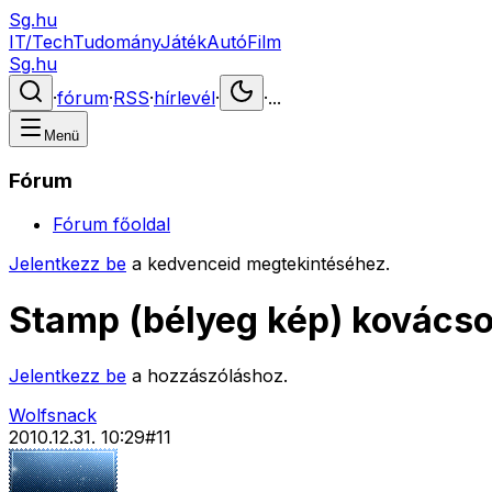
Sg.hu
IT/Tech
Tudomány
Játék
Autó
Film
Sg.hu
·
fórum
·
RSS
·
hírlevél
·
·
...
Menü
Fórum
Fórum főoldal
Jelentkezz be
a kedvenceid megtekintéséhez.
Stamp (bélyeg kép) kovács
Jelentkezz be
a hozzászóláshoz.
Wolfsnack
2010.12.31. 10:29
#
11