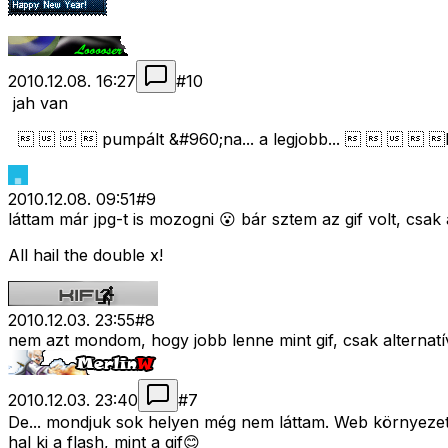
2010.12.08. 16:27
#
10
jah van
    pumpált &#960;na... a legjobb...     lvl 5
2010.12.08. 09:51
#
9
láttam már jpg-t is mozogni 😮 bár sztem az gif volt, csak
All hail the double x!
2010.12.03. 23:55
#
8
nem azt mondom, hogy jobb lenne mint gif, csak alternatí
2010.12.03. 23:40
#
7
De... mondjuk sok helyen még nem láttam. Web környezet
hal ki a flash, mint a gif😊