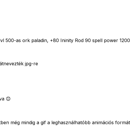
00-as ork paladin, +80 Ininity Rod 90 spell power 120000
 átnevezték jpg-re
va 😊
ben még mindig a gif a leghasználhatóbb animációs formá