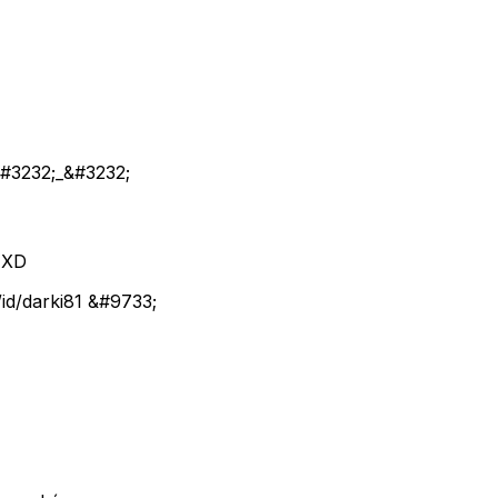
 &#3232;_&#3232;
 XD
id/darki81 &#9733;