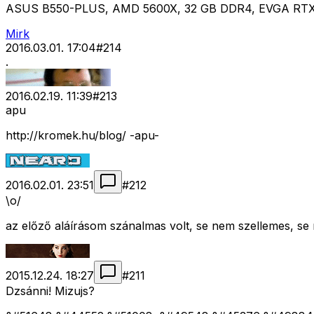
ASUS B550-PLUS, AMD 5600X, 32 GB DDR4, EVGA RTX 307
Mirk
2016.03.01. 17:04
#
214
.
2016.02.19. 11:39
#
213
apu
http://kromek.hu/blog/ -apu-
2016.02.01. 23:51
#
212
\o/
az előző aláírásom szánalmas volt, se nem szellemes, se n
2015.12.24. 18:27
#
211
Dzsánni! Mizujs?