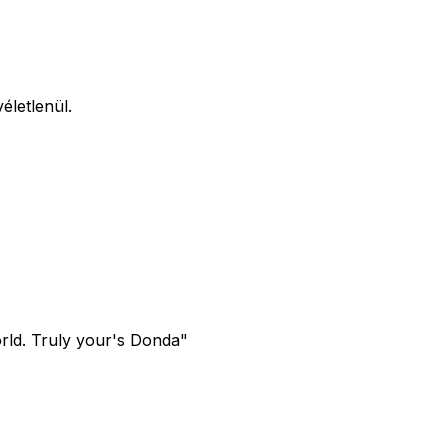
életlenül.
ld. Truly your's Donda"