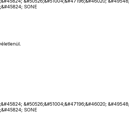
;&#45824; &#50526;&#51004;&#47196;&#46020; &#49548
4;&#45824; SONE
életlenül.
;&#45824; &#50526;&#51004;&#47196;&#46020; &#49548
4;&#45824; SONE