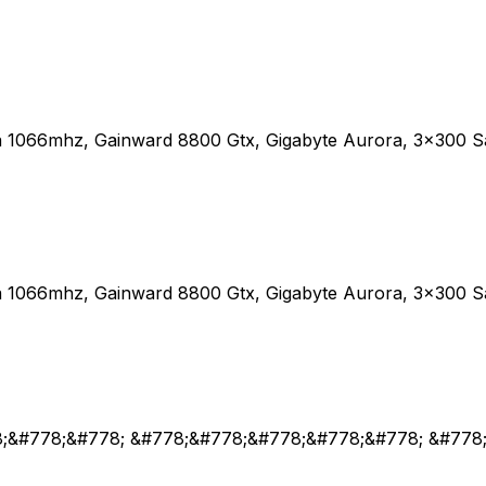
a 1066mhz, Gainward 8800 Gtx, Gigabyte Aurora, 3x300 S
a 1066mhz, Gainward 8800 Gtx, Gigabyte Aurora, 3x300 S
8;&#778;&#778; &#778;&#778;&#778;&#778;&#778; &#778