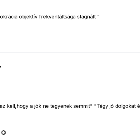
okrácia objektív frekventáltsága stagnált "
”
z kell,hogy a jók ne tegyenek semmit" "Tégy jó dolgokat é
 😞