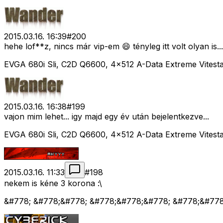
2015.03.16. 16:39
#
200
hehe lof**z, nincs már vip-em 😄 tényleg itt volt olyan is...
EVGA 680i Sli, C2D Q6600, 4x512 A-Data Extreme Vitest
2015.03.16. 16:38
#
199
vajon mim lehet... igy majd egy év után bejelentkezve...
EVGA 680i Sli, C2D Q6600, 4x512 A-Data Extreme Vitest
2015.03.16. 11:33
#
198
nekem is kéne 3 korona :\
&#778; &#778;&#778; &#778;&#778;&#778; &#778;&#77