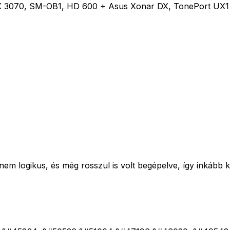
0, SM-OB1, HD 600 + Asus Xonar DX, TonePort UX1 + Ale
em logikus, és még rosszul is volt begépelve, így inkább k