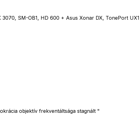
0, SM-OB1, HD 600 + Asus Xonar DX, TonePort UX1 + Ale
okrácia objektív frekventáltsága stagnált "