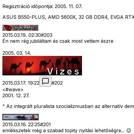
Regisztráció időpontja: 2005. 11. 07.
ASUS B550-PLUS, AMD 5600X, 32 GB DDR4, EVGA RTX 307
2015.03.19. 02:30
#
203
Én nem rég jubiláltam és csak most vettem észre
2005. 03. 14.
2015.03.17. 19:22
#
202
<#wave>
2001. 12. 27.
" Az integrált pluralista szocializmusban az alternatív dem
2015.03.16. 22:25
#
201
emlékszetek még a szabad topity nyitási lehetőségre... 😉