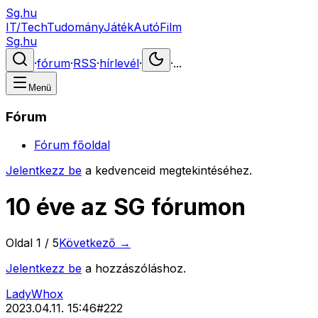
Sg.hu
IT/Tech
Tudomány
Játék
Autó
Film
Sg.hu
·
fórum
·
RSS
·
hírlevél
·
·
...
Menü
Fórum
Fórum főoldal
Jelentkezz be
a kedvenceid megtekintéséhez.
10 éve az SG fórumon
Oldal
1
/
5
Következő →
Jelentkezz be
a hozzászóláshoz.
LadyWhox
2023.04.11. 15:46
#
222