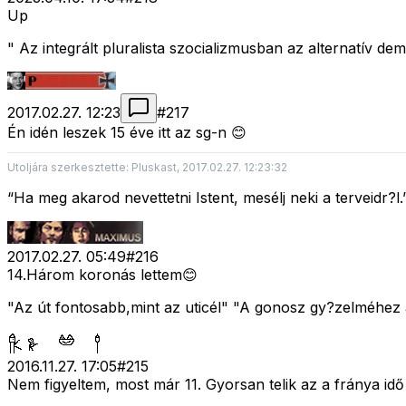
Up
" Az integrált pluralista szocializmusban az alternatív dem
2017.02.27. 12:23
#
217
Én idén leszek 15 éve itt az sg-n 😊
Utoljára szerkesztette: Pluskast, 2017.02.27. 12:23:32
“Ha meg akarod nevettetni Istent, mesélj neki a terveidr?l.
2017.02.27. 05:49
#
216
14.Három koronás lettem😊
"Az út fontosabb,mint az uticél" "A gonosz gy?zelméhez a
2016.11.27. 17:05
#
215
Nem figyeltem, most már 11. Gyorsan telik az a fránya idő