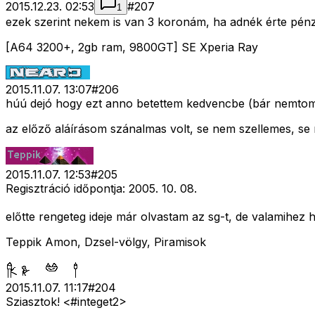
2015.12.23. 02:53
#
207
1
ezek szerint nekem is van 3 koronám, ha adnék érte pén
[A64 3200+, 2gb ram, 9800GT] SE Xperia Ray
2015.11.07. 13:07
#
206
húú dejó hogy ezt anno betettem kedvencbe (bár nemtom
az előző aláírásom szánalmas volt, se nem szellemes, se n
2015.11.07. 12:53
#
205
Regisztráció időpontja: 2005. 10. 08.
előtte rengeteg ideje már olvastam az sg-t, de valamihez
Teppik Amon, Dzsel-völgy, Piramisok
2015.11.07. 11:17
#
204
Sziasztok! <#integet2>