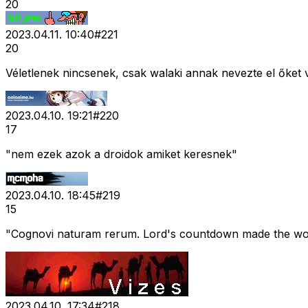
20
2023.04.11. 10:40
#
221
20
Véletlenek nincsenek, csak walaki annak nevezte el őket v
2023.04.10. 19:21
#
220
17
"nem ezek azok a droidok amiket keresnek"
2023.04.10. 18:45
#
219
15
"Cognovi naturam rerum. Lord's countdown made the wor
2023.04.10. 17:34
#
218