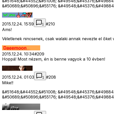
&#51648;&#44552;&#51008; &#49548;&#45376;&#49884
&#50689;&#50896;&#55176; &#49548;&#45376;&#4988
2015.12.24. 15:59
#
210
1
Ams!
Véletlenek nincsenek, csak walaki annak nevezte el őket v
2015.12.24. 10:34
#
209
Hoppá! Most nézem, én is benne vagyok a 10 évben!
2015.12.24. 01:03
#
208
1
Mike!!
&#51648;&#44552;&#51008; &#49548;&#45376;&#49884
&#50689;&#50896;&#55176; &#49548;&#45376;&#4988