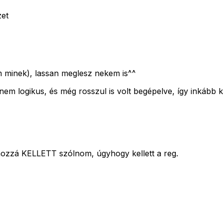
zet
 minek), lassan meglesz nekem is^^
em logikus, és még rosszul is volt begépelve, így inkább k
 hozzá KELLETT szólnom, úgyhogy kellett a reg.