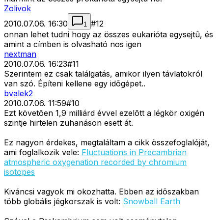
Zolivok
2010.07.06. 16:30
#
12
1
onnan lehet tudni hogy az összes eukarióta egysejtû, és
amint a címben is olvasható nos igen
nextman
2010.07.06. 16:23
#
11
Szerintem ez csak találgatás, amikor ilyen távlatokról
van szó. Építeni kellene egy idõgépet..
bvalek2
2010.07.06. 11:59
#
10
Ezt követõen 1,9 milliárd évvel ezelõtt a légkör oxigén
szintje hirtelen zuhanáson esett át.
Ez nagyon érdekes, megtaláltam a cikk összefoglalóját,
ami foglalkozik vele:
Fluctuations in Precambrian
atmospheric oxygenation recorded by chromium
isotopes
Kiváncsi vagyok mi okozhatta. Ebben az idõszakban
több globális jégkorszak is volt:
Snowball Earth