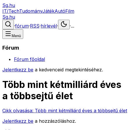
Sg.hu
IT/Tech
Tudomány
Játék
Autó
Film
Sg.hu
·
fórum
·
RSS
·
hírlevél
·
·
...
Menü
Fórum
Fórum főoldal
Jelentkezz be
a kedvenceid megtekintéséhez.
Több mint kétmilliárd éves
a többsejtű élet
Cikk olvasása:
Több mint kétmilliárd éves a többsejtű élet
Jelentkezz be
a hozzászóláshoz.