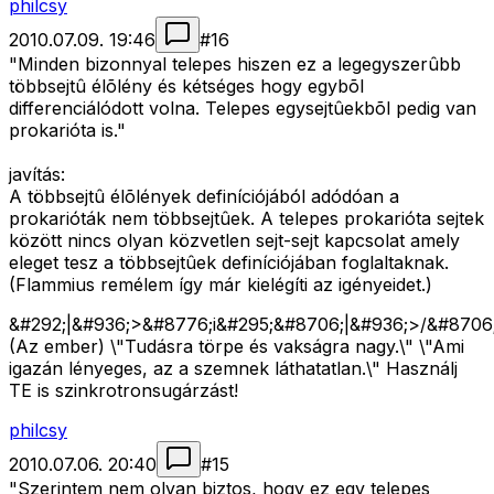
philcsy
2010.07.09. 19:46
#
16
"Minden bizonnyal telepes hiszen ez a legegyszerûbb
többsejtû élõlény és kétséges hogy egybõl
differenciálódott volna. Telepes egysejtûekbõl pedig van
prokarióta is."
javítás:
A többsejtû élõlények definíciójából adódóan a
prokarióták nem többsejtûek. A telepes prokarióta sejtek
között nincs olyan közvetlen sejt-sejt kapcsolat amely
eleget tesz a többsejtûek definíciójában foglaltaknak.
(Flammius remélem így már kielégíti az igényeidet.)
&#292;|&#936;>&#8776;i&#295;&#8706;|&#936;>/&#8706;
(Az ember) \"Tudásra törpe és vakságra nagy.\" \"Ami
igazán lényeges, az a szemnek láthatatlan.\" Használj
TE is szinkrotronsugárzást!
philcsy
2010.07.06. 20:40
#
15
"Szerintem nem olyan biztos, hogy ez egy telepes