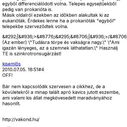
egybõl differenciálódott volna. Telepes egysejtûekbõl
pedig van prokarióta is.
Másik oldalról ezekben az idõkben alakultak ki az
eukarióták. Érdekes lenne ha a prokarióták "egybõl"
telepekbe szervezõdtek volna.
&#292;|&#936;>&#8776;i&#295;&#8706;|&#936;>/&#8706;
(Az ember) \"Tudásra törpe és vakságra nagy.\" \"Ami
igazán lényeges, az a szemnek láthatatlan.\" Használj
TE is szinkrotronsugárzást!
kisemlős
2010.07.05. 18:51
#
4
OFF!
Bár nem kapcsolódik szervesen a cikkhez, de a
kövületekrõl a minap talált apró kavics jutott eszembe,
ami valami kis állat megkövesedett maradványához
hasonlít.
http://vakond.hu/