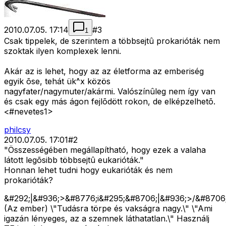
2010.07.05. 17:14
#
3
1
Csak tippelek, de szerintem a többsejtû prokarióták nem
szoktak ilyen komplexek lenni.
Akár az is lehet, hogy az az életforma az emberiség
egyik õse, tehát ük^x közös
nagyfater/nagymuter/akármi. Valószínûleg nem így van
és csak egy más ágon fejlõdött rokon, de elképzelhetõ.
<#nevetes1>
philcsy
2010.07.05. 17:01
#
2
"Összességében megállapítható, hogy ezek a valaha
látott legõsibb többsejtû eukarióták."
Honnan lehet tudni hogy eukarióták és nem
prokarióták?
&#292;|&#936;>&#8776;i&#295;&#8706;|&#936;>/&#8706;
(Az ember) \"Tudásra törpe és vakságra nagy.\" \"Ami
igazán lényeges, az a szemnek láthatatlan.\" Használj