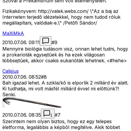
Szóval a Prekambrium sem volt eseménytelen.
Fizikakönyvem: http://valek.webs.com/ \"Az a baj az
Interneten terjedő idézetekkel, hogy nem tudod róluk
megállapítani, valódiak-e.\" /Petőfi Sándor/
MaXiMkA
2010.07.06. 09:11
#
9
Mennyire biológia tudásom visz, onnan lehet tudni, hogy
a prokarioták egysejtûek és ha ezek világosan
többsejtûek, akkor csakis eukarióták lehetnek. <#hehe>
Calisius
2010.07.06. 08:52
#
8
Bah igazad lehet. A szikla/kõ is elporlik 2 milliárd év alatt.
Ki tudhatja, mi volt másfél milliárd évvel mi elõttünk?!
Senki.
2010.07.06. 08:35
#
7
1
Szerintem nem olyan biztos, hogy ez egy telepes
életforma, legalábbis a képbõl megítélve. Akik többet