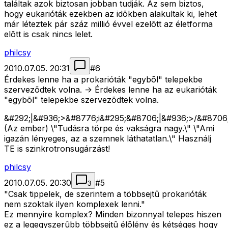
találtak azok biztosan jobban tudják. Az sem biztos,
hogy eukarióták ezekben az idõkben alakultak ki, lehet
már léteztek pár száz millió évvel ezelõtt az életforma
elõtt is csak nincs lelet.
philcsy
2010.07.05. 20:31
#
6
Érdekes lenne ha a prokarióták "egybõl" telepekbe
szervezõdtek volna. -> Érdekes lenne ha az eukarióták
"egybõl" telepekbe szervezõdtek volna.
&#292;|&#936;>&#8776;i&#295;&#8706;|&#936;>/&#8706;
(Az ember) \"Tudásra törpe és vakságra nagy.\" \"Ami
igazán lényeges, az a szemnek láthatatlan.\" Használj
TE is szinkrotronsugárzást!
philcsy
2010.07.05. 20:30
#
5
3
"Csak tippelek, de szerintem a többsejtû prokarióták
nem szoktak ilyen komplexek lenni."
Ez mennyire komplex? Minden bizonnyal telepes hiszen
ez a legegyszerûbb többsejtû élõlény és kétséges hogy