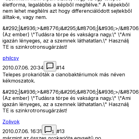
életforma, legalábbis a képbõl megítélve." A képekbõl
nem lehet megítélni azt hogy differenciálódott sejtekbõl
álltak-e, vagy nem.
&#292;|&#936;>&#8776;i&#295;&#8706;|&#936;>/&#8706;
(Az ember) \"Tudásra törpe és vakságra nagy.\" \"Ami
igazán lényeges, az a szemnek láthatatlan.\" Használj
TE is szinkrotronsugárzást!
philcsy
2010.07.06. 20:34
#
14
Telepes prokarióták a cianobaktériumok más néven
kékmoszatok.
&#292;|&#936;>&#8776;i&#295;&#8706;|&#936;>/&#8706;
(Az ember) \"Tudásra törpe és vakságra nagy.\" \"Ami
igazán lényeges, az a szemnek láthatatlan.\" Használj
TE is szinkrotronsugárzást!
Zolivok
2010.07.06. 16:31
#
13
1
mármint az összes prokarióta egysejtû no.