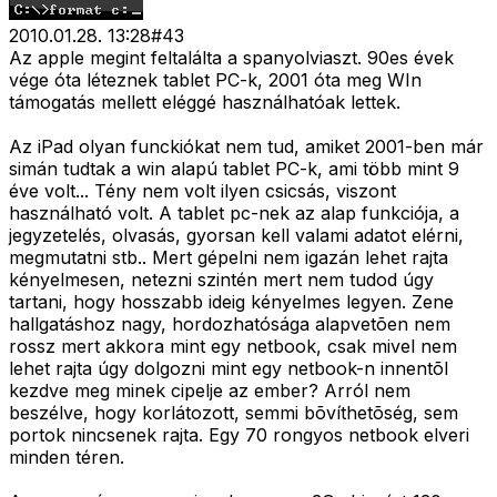
2010.01.28. 13:28
#
43
Az apple megint feltalálta a spanyolviaszt. 90es évek
vége óta léteznek tablet PC-k, 2001 óta meg WIn
támogatás mellett eléggé használhatóak lettek.
Az iPad olyan funckiókat nem tud, amiket 2001-ben már
simán tudtak a win alapú tablet PC-k, ami több mint 9
éve volt... Tény nem volt ilyen csicsás, viszont
használható volt. A tablet pc-nek az alap funkciója, a
jegyzetelés, olvasás, gyorsan kell valami adatot elérni,
megmutatni stb.. Mert gépelni nem igazán lehet rajta
kényelmesen, netezni szintén mert nem tudod úgy
tartani, hogy hosszabb ideig kényelmes legyen. Zene
hallgatáshoz nagy, hordozhatósága alapvetõen nem
rossz mert akkora mint egy netbook, csak mivel nem
lehet rajta úgy dolgozni mint egy netbook-n innentõl
kezdve meg minek cipelje az ember? Arról nem
beszélve, hogy korlátozott, semmi bõvíthetõség, sem
portok nincsenek rajta. Egy 70 rongyos netbook elveri
minden téren.