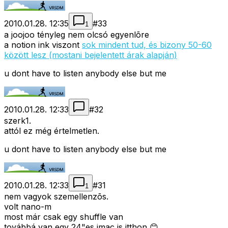
2010.01.28. 12:35
#
33
1
a joojoo tényleg nem olcsó egyenlõre
a notion ink viszont
sok mindent tud, és bizony 50-60
között lesz (mostani bejelentett árak alapján)
u dont have to listen anybody else but me
2010.01.28. 12:33
#
32
szerk1.
attól ez még értelmetlen.
u dont have to listen anybody else but me
2010.01.28. 12:33
#
31
1
nem vagyok szemellenzõs.
volt nano-m
most már csak egy shuffle van
továbbá van egy 24"es imac is itthon 😊