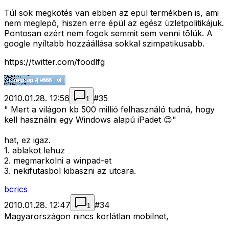
Túl sok megkötés van ebben az epül termékben is, ami
nem meglepõ, hiszen erre épül az egész üzletpolitikájuk.
Pontosan ezért nem fogok semmit sem venni tõlük. A
google nyíltabb hozzáállása sokkal szimpatikusabb.
https://twitter.com/foodlfg
2010.01.28. 12:56
#
35
1
" Mert a világon kb 500 millió felhasználó tudná, hogy
kell használni egy Windows alapú iPadet 😊"
hat, ez igaz.
1. ablakot lehuz
2. megmarkolni a winpad-et
3. nekifutasbol kibaszni az utcara.
bcrics
2010.01.28. 12:47
#
34
1
Magyarországon nincs korlátlan mobilnet,