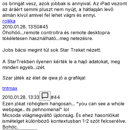
os bringát vesz, azok jobbak is annyival. Az iPad viszont
az áráért semmi pluszt nem nyújt, a hátlapján levõ
almán kívül amivel fel lehet vágni és ennyi.
roliika
2010.01.28. 13:50
#
45
Óhohóó...remote controllra és remote desktopra
tökéletesen használható...meg netezésre.
Jobs bácsi megint túl sok Star Treket nézett.
A StarTrekben ilyenen kérték le a hajó adatokat, meg
minden egyéb...izét.
Szar játék az élet de qwa jó a grafikja!
tntmax
2010.01.28. 13:33
#
44
Ezen jókat röhögtem hangosan... "you can see a whole
webpage.. its pehnomenal" lol
Micsoda világmegváltó újdonság. És ehez hasonlókat
ismételget különbözõ kontextusban 1-2 szót felcserélve.
Bohóc.