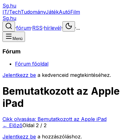
Sg.hu
IT/Tech
Tudomány
Játék
Autó
Film
Sg.hu
·
fórum
·
RSS
·
hírlevél
·
·
...
Menü
Fórum
Fórum főoldal
Jelentkezz be
a kedvenceid megtekintéséhez.
Bemutatkozott az Apple
iPad
Cikk olvasása:
Bemutatkozott az Apple iPad
← Előző
Oldal
2
/
2
Jelentkezz be
a hozzászóláshoz.