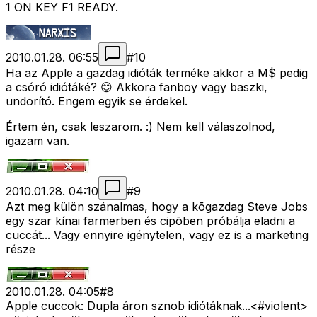
1 ON KEY F1 READY.
2010.01.28. 06:55
#
10
Ha az Apple a gazdag idióták terméke akkor a M$ pedig
a csóró idiótáké? 😊 Akkora fanboy vagy baszki,
undorító. Engem egyik se érdekel.
Értem én, csak leszarom. :) Nem kell válaszolnod,
igazam van.
2010.01.28. 04:10
#
9
Azt meg külön szánalmas, hogy a kõgazdag Steve Jobs
egy szar kínai farmerben és cipõben próbálja eladni a
cuccát... Vagy ennyire igénytelen, vagy ez is a marketing
része
2010.01.28. 04:05
#
8
Apple cuccok: Dupla áron sznob idiótáknak...<#violent>