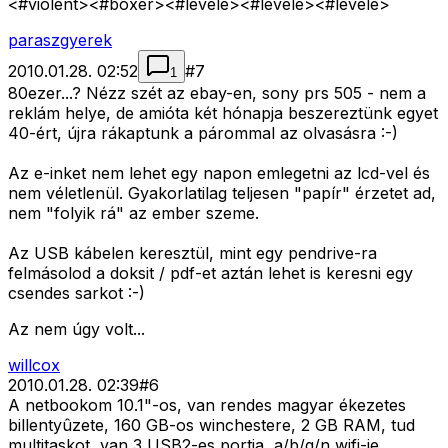
<#violent>
<#boxer>
<#levele>
<#levele>
<#levele>
paraszgyerek
2010.01.28. 02:52
#
7
1
80ezer...? Nézz szét az ebay-en, sony prs 505 - nem a
reklám helye, de amióta két hónapja beszereztünk egyet
40-ért, újra rákaptunk a párommal az olvasásra :-)
Az e-inket nem lehet egy napon emlegetni az lcd-vel és
nem véletlenül. Gyakorlatilag teljesen "papír" érzetet ad,
nem "folyik rá" az ember szeme.
Az USB kábelen keresztül, mint egy pendrive-ra
felmásolod a doksit / pdf-et aztán lehet is keresni egy
csendes sarkot :-)
Az nem úgy volt...
willcox
2010.01.28. 02:39
#
6
A netbookom 10.1"-os, van rendes magyar ékezetes
billentyûzete, 160 GB-os winchestere, 2 GB RAM, tud
multitaskot, van 3 USB2-es portja, a/b/g/n wifi-je,