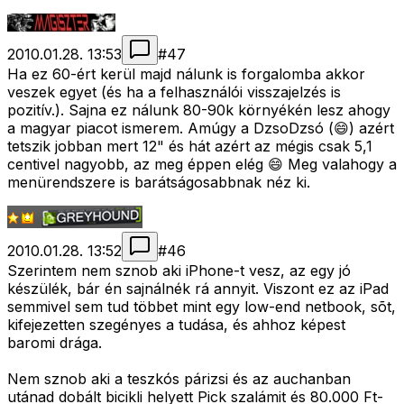
2010.01.28. 13:53
#
47
Ha ez 60-ért kerül majd nálunk is forgalomba akkor
veszek egyet (és ha a felhasználói visszajelzés is
pozitív.). Sajna ez nálunk 80-90k környékén lesz ahogy
a magyar piacot ismerem. Amúgy a DzsoDzsó (😄) azért
tetszik jobban mert 12" és hát azért az mégis csak 5,1
centivel nagyobb, az meg éppen elég 😄 Meg valahogy a
menürendszere is barátságosabbnak néz ki.
2010.01.28. 13:52
#
46
Szerintem nem sznob aki iPhone-t vesz, az egy jó
készülék, bár én sajnálnék rá annyit. Viszont ez az iPad
semmivel sem tud többet mint egy low-end netbook, sõt,
kifejezetten szegényes a tudása, és ahhoz képest
baromi drága.
Nem sznob aki a teszkós párizsi és az auchanban
utánad dobált bicikli helyett Pick szalámit és 80.000 Ft-