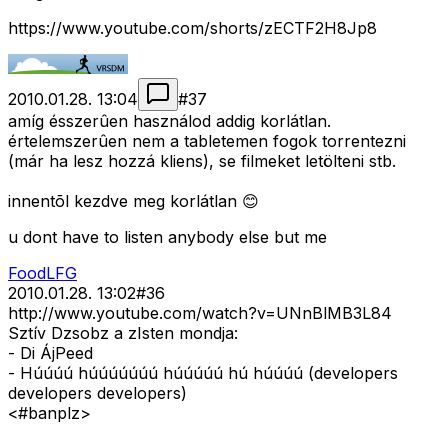
https://www.youtube.com/shorts/zECTF2H8Jp8
2010.01.28. 13:04
#
37
amíg ésszerûen használod addig korlátlan.
értelemszerûen nem a tabletemen fogok torrentezni
(már ha lesz hozzá kliens), se filmeket letölteni stb.
innentõl kezdve meg korlátlan 😊
u dont have to listen anybody else but me
FoodLFG
2010.01.28. 13:02
#
36
http://www.youtube.com/watch?v=UNnBlMB3L84
Sztív Dzsobz a zIsten mondja:
- Di ÁjPeed
- Húúúú húúúúúúú húúúúú hú húúúú (developers
developers developers)
<#banplz>