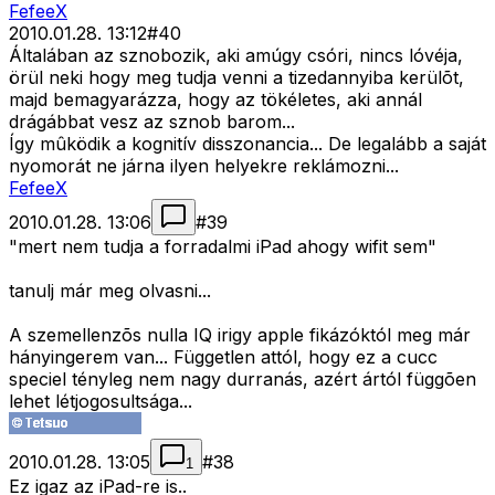
FefeeX
2010.01.28. 13:12
#
40
Általában az sznobozik, aki amúgy csóri, nincs lóvéja,
örül neki hogy meg tudja venni a tizedannyiba kerülõt,
majd bemagyarázza, hogy az tökéletes, aki annál
drágábbat vesz az sznob barom...
Így mûködik a kognitív disszonancia... De legalább a saját
nyomorát ne járna ilyen helyekre reklámozni...
FefeeX
2010.01.28. 13:06
#
39
"mert nem tudja a forradalmi iPad ahogy wifit sem"
tanulj már meg olvasni...
A szemellenzõs nulla IQ irigy apple fikázóktól meg már
hányingerem van... Független attól, hogy ez a cucc
speciel tényleg nem nagy durranás, azért ártól függõen
lehet létjogosultsága...
2010.01.28. 13:05
#
38
1
Ez igaz az iPad-re is..