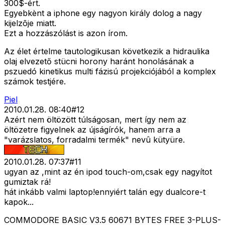
300$-ért.
Egyebkènt a iphone egy nagyon király dolog a nagy
kijelzõje miatt.
Ezt a hozzászólást is azon írom.
Az élet értelme tautologikusan következik a hidraulika
olaj elvezető stücni horony haránt honolásának a
pszuedó kinetikus multi fázisú projekciójából a komplex
számok testjére.
Piel
2010.01.28. 08:40
#
12
Azért nem öltözött túlságosan, mert így nem az
öltözetre figyelnek az újságírók, hanem arra a
"varázslatos, forradalmi termék" nevû kütyüre.
2010.01.28. 07:37
#
11
ugyan az ,mint az én ipod touch-om,csak egy nagyítot
gumiztak rá!
hát inkább valmi laptop!ennyiért talán egy dualcore-t
kapok...
COMMODORE BASIC V3.5 60671 BYTES FREE 3-PLUS-