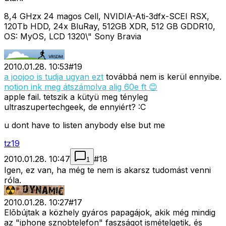
8,4 GHzx 24 magos Cell, NVIDIA-Ati-3dfx-SCEI RSX,
120Tb HDD, 24x BluRay, 512GB XDR, 512 GB GDDR10,
OS: MyOS, LCD 1320\" Sony Bravia
2010.01.28. 10:53
#
19
a joojoo is tudja ugyan ezt
továbbá nem is kerül ennyibe.
notion ink meg átszámolva alig 60e ft 😊
apple fail. tetszik a kütyü meg tényleg
ultraszupertechgeek, de ennyiért? :C
u dont have to listen anybody else but me
tz19
2010.01.28. 10:47
#
18
1
Igen, ez van, ha még te nem is akarsz tudomást venni
róla.
2010.01.28. 10:27
#
17
Elõbújtak a közhely gyáros papagájok, akik még mindig
az "iphone sznobtelefon" faszságot ismételgetik, és