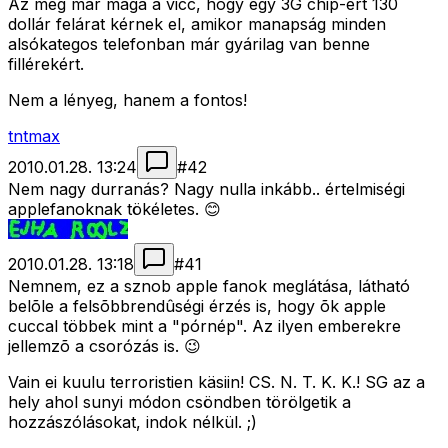
Az meg már maga a vicc, hogy egy 3G chip-ért 130
dollár felárat kérnek el, amikor manapság minden
alsókategos telefonban már gyárilag van benne
fillérekért.
Nem a lényeg, hanem a fontos!
tntmax
2010.01.28. 13:24
#
42
Nem nagy durranás? Nagy nulla inkább.. értelmiségi
applefanoknak tökéletes. 😊
2010.01.28. 13:18
#
41
Nemnem, ez a sznob apple fanok meglátása, látható
belõle a felsõbbrendûségi érzés is, hogy õk apple
cuccal többek mint a "pórnép". Az ilyen emberekre
jellemzõ a csorózás is. 😉
Vain ei kuulu terroristien käsiin! CS. N. T. K. K.! SG az a
hely ahol sunyi módon csöndben törölgetik a
hozzászólásokat, indok nélkül. ;)