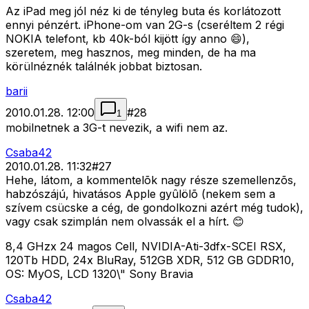
Az iPad meg jól néz ki de tényleg buta és korlátozott
ennyi pénzért. iPhone-om van 2G-s (cseréltem 2 régi
NOKIA telefont, kb 40k-ból kijött így anno 😄),
szeretem, meg hasznos, meg minden, de ha ma
körülnéznék találnék jobbat biztosan.
barii
2010.01.28. 12:00
#
28
1
mobilnetnek a 3G-t nevezik, a wifi nem az.
Csaba42
2010.01.28. 11:32
#
27
Hehe, látom, a kommentelõk nagy része szemellenzõs,
habzószájú, hivatásos Apple gyûlölõ (nekem sem a
szívem csücske a cég, de gondolkozni azért még tudok),
vagy csak szimplán nem olvassák el a hírt. 😊
8,4 GHzx 24 magos Cell, NVIDIA-Ati-3dfx-SCEI RSX,
120Tb HDD, 24x BluRay, 512GB XDR, 512 GB GDDR10,
OS: MyOS, LCD 1320\" Sony Bravia
Csaba42