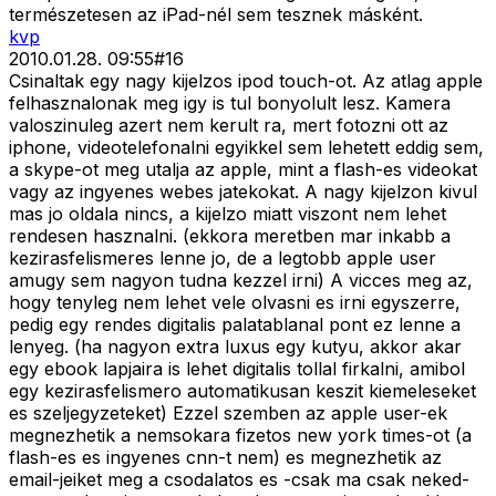
természetesen az iPad-nél sem tesznek másként.
kvp
2010.01.28. 09:55
#
16
Csinaltak egy nagy kijelzos ipod touch-ot. Az atlag apple
felhasznalonak meg igy is tul bonyolult lesz. Kamera
valoszinuleg azert nem kerult ra, mert fotozni ott az
iphone, videotelefonalni egyikkel sem lehetett eddig sem,
a skype-ot meg utalja az apple, mint a flash-es videokat
vagy az ingyenes webes jatekokat. A nagy kijelzon kivul
mas jo oldala nincs, a kijelzo miatt viszont nem lehet
rendesen hasznalni. (ekkora meretben mar inkabb a
kezirasfelismeres lenne jo, de a legtobb apple user
amugy sem nagyon tudna kezzel irni) A vicces meg az,
hogy tenyleg nem lehet vele olvasni es irni egyszerre,
pedig egy rendes digitalis palatablanal pont ez lenne a
lenyeg. (ha nagyon extra luxus egy kutyu, akkor akar
egy ebook lapjaira is lehet digitalis tollal firkalni, amibol
egy kezirasfelismero automatikusan keszit kiemeleseket
es szeljegyzeteket) Ezzel szemben az apple user-ek
megnezhetik a nemsokara fizetos new york times-ot (a
flash-es es ingyenes cnn-t nem) es megnezhetik az
email-jeiket meg a csodalatos es -csak ma csak neked-