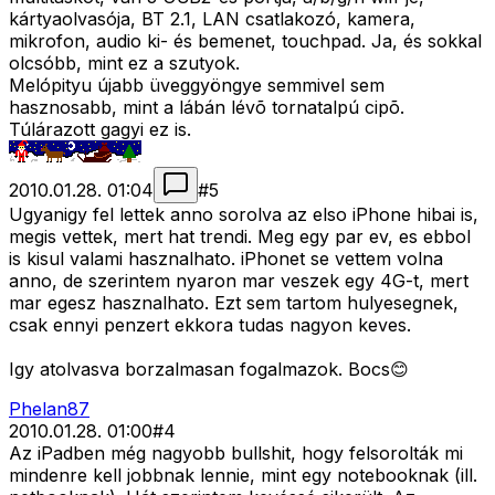
kártyaolvasója, BT 2.1, LAN csatlakozó, kamera,
mikrofon, audio ki- és bemenet, touchpad. Ja, és sokkal
olcsóbb, mint ez a szutyok.
Melópityu újabb üveggyöngye semmivel sem
hasznosabb, mint a lábán lévõ tornatalpú cipõ.
Túlárazott gagyi ez is.
2010.01.28. 01:04
#
5
Ugyanigy fel lettek anno sorolva az elso iPhone hibai is,
megis vettek, mert hat trendi. Meg egy par ev, es ebbol
is kisul valami hasznalhato. iPhonet se vettem volna
anno, de szerintem nyaron mar veszek egy 4G-t, mert
mar egesz hasznalhato. Ezt sem tartom hulyesegnek,
csak ennyi penzert ekkora tudas nagyon keves.
Igy atolvasva borzalmasan fogalmazok. Bocs😊
Phelan87
2010.01.28. 01:00
#
4
Az iPadben még nagyobb bullshit, hogy felsorolták mi
mindenre kell jobbnak lennie, mint egy notebooknak (ill.