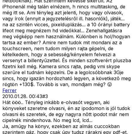
netbooknak). Hát szerintem kevéssé sikerült. Az
iPhonenál még talán elnézem, h nincs multitasking, de
még itt se. Ami tényleg azt jelenti, hogy vagy olvasok,
vagy írok (ennyit a jegyzetelésrõl ill. hasonlók), játék...
na az szintén vicces, pixelduplázás... a 10 órányi battery
lifeot meg megnézem hd videókkal... Zenehallgatásra
meg végképp nem használnám. Különben is hol/hogyan
tartsa az ember? Amire nem tudok mit mondani az a
touchscreen, nem tudom milyen rajta gépelni, de
kételkedem, hogy a sebesség/kényelem felveszi a
versenyt a billentyûzettel. És minden szoftverért pluszba
fizetni kell még. Kamera sincs rajta, pedig vmi skype
szerûre el tudnám képzelni. De a legolcsóbbnak 3Gje
sincs, hogy igazán hordozható legyen, a következõ meg
rögtön +130$. Tovább is van, mondjam még? 😛
Ferrer
2010.01.28. 00:43
#
3
Hát ööö.. Tényleg inkább e-olvasót vegyen, aki
könyveket szeretne olvasni, én az ipodomon is jól tudok
olvasni és szeretek, de egy nagyra nõtt ipodot már nem
cipelnék mindenhova. No meg lcd, lcd...
Ja, amúgy ha könyv, ezekben az almás cuccokban
szerintem gáz, hogy csak úgy tudsz rárakni egy pdf-et,