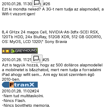
2010.01.28. 11:30
#
26
1
Ezt ki mondta neked? A 3G-t nem tudja az alapmodell, a
Wifi-t viszont igen!
8,4 GHzx 24 magos Cell, NVIDIA-Ati-3dfx-SCEI RSX,
120Tb HDD, 24x BluRay, 512GB XDR, 512 GB GDDR10,
OS: MyOS, LCD 1320\" Sony Bravia
2010.01.28. 11:21
#
25
1
Azt is tegyük hozzá, hogy az 500 dolláros alapmodellel
a mobilnetet is b&szhatod, mert nem tudja a forradalmi
iPad ahogy wifit sem... Ami egy kicsit szerintem égõ
2010-ben.
2010.01.28. 11:02
#
24
-Nem tud multitaskolni.
-Nincs Flash.
-Nincs bovitheto memoria.