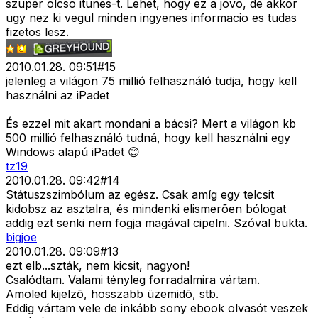
szuper olcso itunes-t. Lehet, hogy ez a jovo, de akkor
ugy nez ki vegul minden ingyenes informacio es tudas
fizetos lesz.
2010.01.28. 09:51
#
15
jelenleg a világon 75 millió felhasználó tudja, hogy kell
használni az iPadet
És ezzel mit akart mondani a bácsi? Mert a világon kb
500 millió felhasználó tudná, hogy kell használni egy
Windows alapú iPadet 😊
tz19
2010.01.28. 09:42
#
14
Státuszszimbólum az egész. Csak amíg egy telcsit
kidobsz az asztalra, és mindenki elismerõen bólogat
addig ezt senki nem fogja magával cipelni. Szóval bukta.
bigjoe
2010.01.28. 09:09
#
13
ezt elb...szták, nem kicsit, nagyon!
Csalódtam. Valami tényleg forradalmira vártam.
Amoled kijelzõ, hosszabb üzemidõ, stb.
Eddig vártam vele de inkább sony ebook olvasót veszek