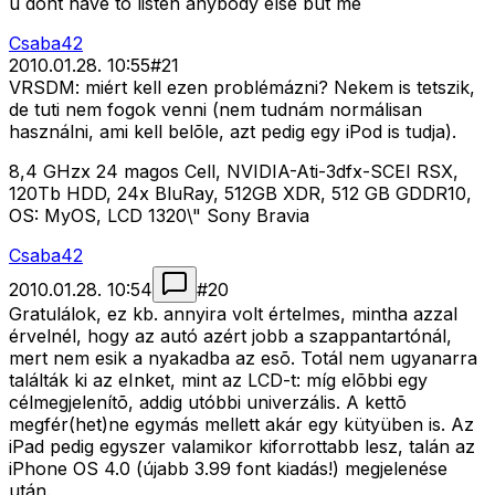
u dont have to listen anybody else but me
Csaba42
2010.01.28. 10:55
#
21
VRSDM: miért kell ezen problémázni? Nekem is tetszik,
de tuti nem fogok venni (nem tudnám normálisan
használni, ami kell belõle, azt pedig egy iPod is tudja).
8,4 GHzx 24 magos Cell, NVIDIA-Ati-3dfx-SCEI RSX,
120Tb HDD, 24x BluRay, 512GB XDR, 512 GB GDDR10,
OS: MyOS, LCD 1320\" Sony Bravia
Csaba42
2010.01.28. 10:54
#
20
Gratulálok, ez kb. annyira volt értelmes, mintha azzal
érvelnél, hogy az autó azért jobb a szappantartónál,
mert nem esik a nyakadba az esõ. Totál nem ugyanarra
találták ki az eInket, mint az LCD-t: míg elõbbi egy
célmegjelenítõ, addig utóbbi univerzális. A kettõ
megfér(het)ne egymás mellett akár egy kütyüben is. Az
iPad pedig egyszer valamikor kiforrottabb lesz, talán az
iPhone OS 4.0 (újabb 3.99 font kiadás!) megjelenése
után.