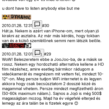
u dont have to listen anybody else but me
2010.01.28. 12:31
#
30
Hát ja. Nekem is azért van iPhone-om, mert olyan jó
kirakni az asztalra. Az már más kérdés, hogy tokban
van és a külsõ szemlélõnek semmi nem látszik belõle.
2010.01.28. 12:01
#
29
1
WoW! Beleszeretem ebbe a JooJoo-ba, de a másik se
rossz. Nekem egy hordozható alternatíva kellene a HD
film nézéshez, amire esetleg bármikor rádugom a
videókamerát és megnézem mit vettem fel, mindezt 10-
12"-on. Meg persze tudjon WiFi internetet is és legyen
akkora hogy csak becsúsztatom 2 dosszié közé és
magammal vihetem. Persze mindezt megfizethetõ áron
(50-60k maximum nálam.). Sajnos a Jojó is még 500$
magasságban mozog. Majd ha év végefelé elterjed és
lemegy az ára talán be is fizetek egyre 😊