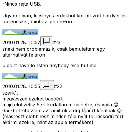
-Nincs rajta USB.
Ugyan olyan, kicsinyes erdekbol korlatozott hardver es
oprendszer, mint az iphone-on.
2010.01.28. 10:57
#
23
sneki nem problémázik, csak bemutattam egy
alternatívát féláron
u dont have to listen anybody else but me
2010.01.28. 10:55
#
22
2
szerk1.
megveszed ezeket bagóért
majd elõfizetsz 5e-t korlátlan mobilnetre, és voilá 😊
65e-bõl kihoztam azt amit õk a duplájáért kínálnak 😊
(másrészt elõbb lesz minden féle nyílt forráskódú tört
akármi ezekre, mint az apple termékére)