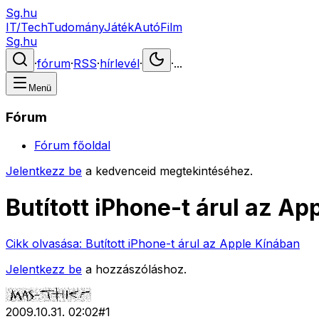
Sg.hu
IT/Tech
Tudomány
Játék
Autó
Film
Sg.hu
·
fórum
·
RSS
·
hírlevél
·
·
...
Menü
Fórum
Fórum főoldal
Jelentkezz be
a kedvenceid megtekintéséhez.
Butított iPhone-t árul az Ap
Cikk olvasása:
Butított iPhone-t árul az Apple Kínában
Jelentkezz be
a hozzászóláshoz.
2009.10.31. 02:02
#
1