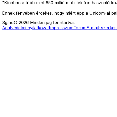
"Kínában a több mint 650 millió mobiltelefon használó köz
Ennek fényében érdekes, hogy miért épp a Unicom-al pakt
Sg
.hu
©
2026
Minden jog fenntartva.
Adatvédelmi nyilatkozat
Impresszum
Fórum
E-mail:
szerkes