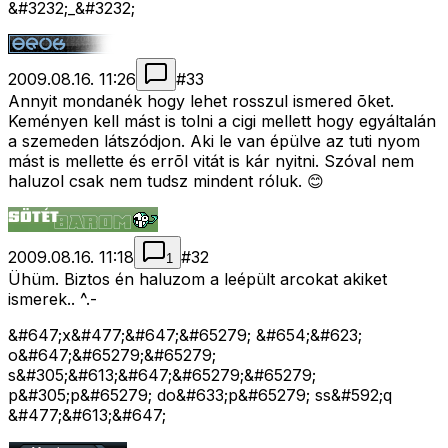
&#3232;_&#3232;
2009.08.16. 11:26
#
33
Annyit mondanék hogy lehet rosszul ismered õket.
Keményen kell mást is tolni a cigi mellett hogy egyáltalán
a szemeden látszódjon. Aki le van épülve az tuti nyom
mást is mellette és errõl vitát is kár nyitni. Szóval nem
haluzol csak nem tudsz mindent róluk. 😊
2009.08.16. 11:18
#
32
1
Ühüm. Biztos én haluzom a leépült arcokat akiket
ismerek.. ^.-
&#647;x&#477;&#647;&#65279; &#654;&#623;
o&#647;&#65279;&#65279;
s&#305;&#613;&#647;&#65279;&#65279;
p&#305;p&#65279; do&#633;p&#65279; ss&#592;q
&#477;&#613;&#647;