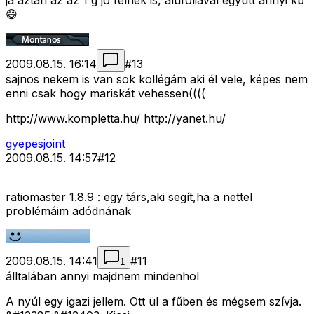
ja aztán az az 1 g jó félnek is, alufóliával együtt annyi kb
😄
2009.08.15. 16:14
#
13
sajnos nekem is van sok kollégám aki él vele, képes nem
enni csak hogy mariskát vehessen((((
http://www.kompletta.hu/ http://yanet.hu/
gyepesjoint
2009.08.15. 14:57
#
12
ratiomaster 1.8.9 : egy társ,aki segít,ha a nettel
problémáim adódnának
2009.08.15. 14:41
#
11
1
álltalában annyi majdnem mindenhol
A nyúl egy igazi jellem. Ott ül a fűben és mégsem szívja.