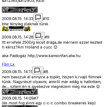
&#12385;&#12403; Kicsi
2009.08.15. 14:33
#
10
btw tényleg jóaknak tûnik
2009.08.15. 14:28
#
9
2
Itt errefelé 2500/g kicsit drága,de mérnem ezzel kezted
h kérsz?Am Holland a cucc 😊
aka Padlogáz http://www.kamionfan.atw.hu
Fbn Lx
2009.08.15. 14:11
#
8
1
nem basszuk el ennyire a topikt, hiszen k.rvajó filmnek
tûnik. Nagyrészt olyasmi, amirõl már eddig is hallottam,
de... sztem én is igyekezve megnézem még ma este 😮
2009.08.15. 14:09
#
7
(és most fog jönni egy c-c-c combo breakeres kép)