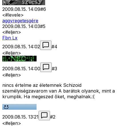
2009.08.15. 14:09
#
6
<#levele>
aggyregetesgére
2009.08.15. 14:03
#
5
<#eljen>
Fbn Lx
2009.08.15. 14:02
#
4
<#eljen>
2009.08.15. 14:00
#
3
<#eljen>
nincs értelme az életemnek Schizoid
személyiségzavarom van A barátok olyanok, mint a
krumplik. Ha megeszed őket, meghalnak.:(
2009.08.15. 13:21
#
2
<#eljen>