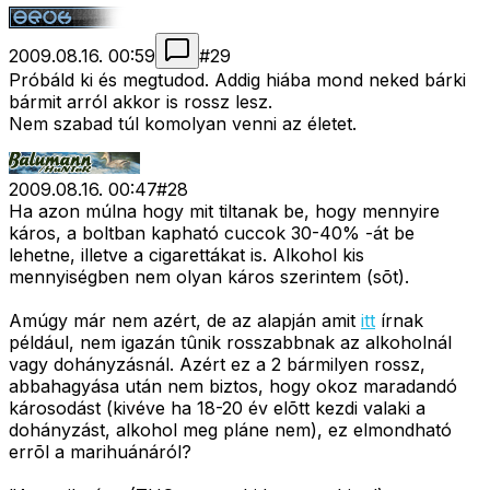
2009.08.16. 00:59
#
29
Próbáld ki és megtudod. Addig hiába mond neked bárki
bármit arról akkor is rossz lesz.
Nem szabad túl komolyan venni az életet.
2009.08.16. 00:47
#
28
Ha azon múlna hogy mit tiltanak be, hogy mennyire
káros, a boltban kapható cuccok 30-40% -át be
lehetne, illetve a cigarettákat is. Alkohol kis
mennyiségben nem olyan káros szerintem (sõt).
Amúgy már nem azért, de az alapján amit
itt
írnak
például, nem igazán tûnik rosszabbnak az alkoholnál
vagy dohányzásnál. Azért ez a 2 bármilyen rossz,
abbahagyása után nem biztos, hogy okoz maradandó
károsodást (kivéve ha 18-20 év elõtt kezdi valaki a
dohányzást, alkohol meg pláne nem), ez elmondható
errõl a marihuánáról?