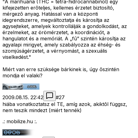
"A marihuána (THC = tetra-hidrocannabinol) egy
kifejezetten erõteljes, kellemes érzetet biztosító,
mérgezõ anyag. Hatással van a központi
idegrendszerre, megváltoztatja és károsítja az
agysejteket, amelyek kontrollálják a gondolkodást, az
érzelmeket, az örömérzetet, a koordinációt, a
hangulatot és a memóriát. A „fû” szintén károsítja az
agyalapi mirigyet, amely szabályozza az éhség- és
szomjúságérzetet, a vérnyomást, a szexuális
viselkedést."
Miért van erre szüksége bárkinek is, úgy õszintén
mondja el valaki?
2009.08.15. 22:42
#
27
hiába vonatkoztatsz el TE, amíg azok, akiktõl függsz,
nem teszik mindezt (miért tennék)
.: mobilize.hu :.