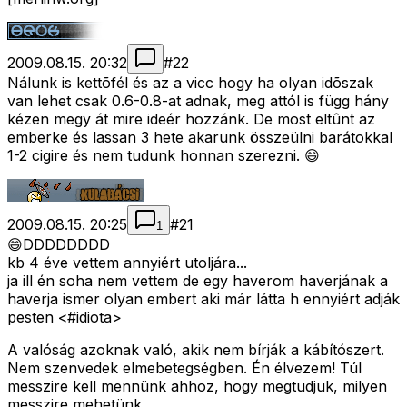
2009.08.15. 20:32
#
22
Nálunk is kettõfél és az a vicc hogy ha olyan idõszak
van lehet csak 0.6-0.8-at adnak, meg attól is függ hány
kézen megy át mire ideér hozzánk. De most eltûnt az
emberke és lassan 3 hete akarunk összeülni barátokkal
1-2 cigire és nem tudunk honnan szerezni. 😄
2009.08.15. 20:25
#
21
1
😄DDDDDDDD
kb 4 éve vettem annyiért utoljára...
ja ill én soha nem vettem de egy haverom haverjának a
haverja ismer olyan embert aki már látta h ennyiért adják
pesten <#idiota>
A valóság azoknak való, akik nem bírják a kábítószert.
Nem szenvedek elmebetegségben. Én élvezem! Túl
messzire kell mennünk ahhoz, hogy megtudjuk, milyen
messzire mehetünk.