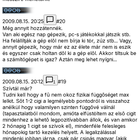
2009.08.15. 20:25
#
20
Még annyit hozzátennék.
Van aki egész nap gépezik, pc-s játékokkal játszik stb.
Ha felállítják a gép elõl nem bírja ki tör, zúz stb... Vagy,
annyit gépezik, hogy már ez az élete már nem is eszik
és egyszer csak holtan dõl ki a gép elõl. Akkor tiltsuk be
a számítógépet is igaz? Aztán meg lehet nyígni...
2009.08.15. 20:12
#
19
1
Szívtál már?
Tudni kell hogy a fû nem okoz fizikai függõséget max
lelkit. Sõt 1-2 cigi a legmélyebb pontodról is visszahoz
anélkül hogy valamilyen szinten függõvé válnál
(tapasztalatból mondom, amióta elfüstöltem az elsõ cigit
mindenhez a lehetõ legpozitívabban állok, és van amikor
2 hónapig 1 cigit se szívok el), mindenféle felesleges
hónapokig tartó kezelés helyett. A legalizálással
mindenki jobban járna, csak pár csipás magyar (akik