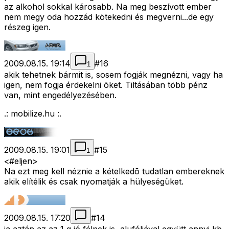
az alkohol sokkal károsabb. Na meg beszívott ember
nem megy oda hozzád kötekedni és megverni...de egy
részeg igen.
2009.08.15. 19:14
#
16
1
akik tehetnek bármit is, sosem fogják megnézni, vagy ha
igen, nem fogja érdekelni õket. Tiltásában több pénz
van, mint engedélyezésében.
.: mobilize.hu :.
2009.08.15. 19:01
#
15
1
<#eljen>
Na ezt meg kell néznie a kételkedõ tudatlan embereknek
akik elítélik és csak nyomatják a hülyeségüket.
2009.08.15. 17:20
#
14