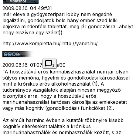
2009.08.16. 04:49
#
31
már eleve a gyógyszeripari lobby nem engedné
legalizálni, gondoljatok bele hány ember szed lelki
bajokra mindenféle tablettát, meg jár gondozásra...ahelyt
hogy elszívna egy szálat))
http://www.kompletta.hu/ http://yanet.hu/
2009.08.16. 01:07
#
30
1
"A hosszútávú erõs kannabiszhasználat nem jár olyan
súlyos memória, figyelmi és gondolkodási károsodással
mint a krónikus erõs alkoholhasználat (1). A
tudományos vizsgálatok alapján nincsen meggyõzõ
bizonyíték arra, hogy a hosszútávú erõs
marihuánahasználat tartósan károsítja az emlékezetet
vagy más kognitív (gondolkodási) funkciókat (2).
Az elmúlt harminc évben a kutatók többnyire kisebb
kognitív eltéréseket találtak a krónikus
marihuánahasználók és nemhasználók között, s az