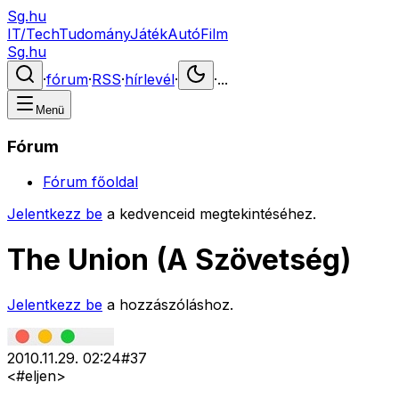
Sg.hu
IT/Tech
Tudomány
Játék
Autó
Film
Sg.hu
·
fórum
·
RSS
·
hírlevél
·
·
...
Menü
Fórum
Fórum főoldal
Jelentkezz be
a kedvenceid megtekintéséhez.
The Union (A Szövetség)
Jelentkezz be
a hozzászóláshoz.
2010.11.29. 02:24
#
37
<#eljen>