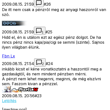
2009.08.15. 21:59
#
26
De itt nem csak a pénzrõl meg az anyagi haszonról van
szó.
2009.08.15. 21:59
#
25
1
Hidd el, én is utálom ezt az egész pénz dolgot. De ha
nincs pénz nincs kaja/pia/cigi se semmi (szinte). Sajnos
ilyen világban élünk.
Fbn Lx
2009.08.15. 21:54
#
24
2
inkább kicsit el kéne vonatkoztatni a haszontól meg a
gazdaságtól, és nem mindent pénzben mérni.
A pénzt nem lehet megenni, meginni, de még elszívni
sem. Faszom kivan a pénzzel.
2009.08.15. 20:56
#
23
Letöltés
[merlinw.org]