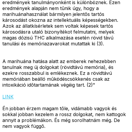
eredmények tanulmányonként is különböznek. Ezen
eredmények alapján nem tûnik úgy, hogy a
marihuánahasználat bármilyen jelentõs tartós
károsodást okozna az intellektuális képességekben.
Azok az állatkísérletek sem voltak képesek tartós
károsodásra utaló bizonyítékot felmutatni, melyek
magas dózisú THC alkalmazása esetén rövid távú
tanulási és memóriazavarokat mutattak ki (3).
A marihuána hatása alatt az emberek nehezebben
tanulnak meg új dolgokat (rövidtávú memória), és
ezekre rosszabbul is emlékeznek. Ez a rövidtávú
memóriában beálló mûködéscsökkenés csak az
intoxikáció idõtartamának végéig tart. (2)"
LINK
Én jobban érzem magam tõle, vidámabb vagyok és
sokkal jobban kezelem a rossz dolgokat, nem kattogok
annyit a problémákon. És még sorolhatnám még. De
nem vagyok függõ.