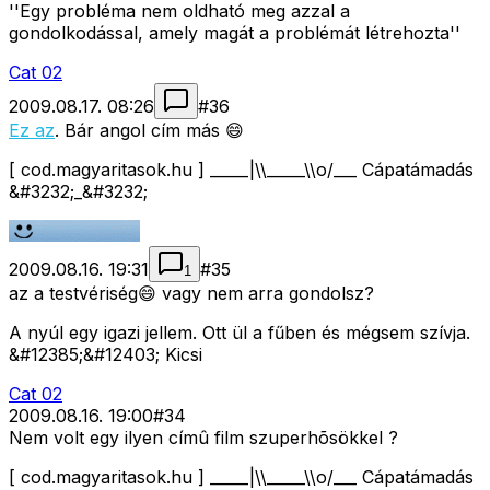
''Egy probléma nem oldható meg azzal a
gondolkodással, amely magát a problémát létrehozta''
Cat 02
2009.08.17. 08:26
#
36
Ez az
. Bár angol cím más 😄
[ cod.magyaritasok.hu ] _____|\\_____\\o/___ Cápatámadás
&#3232;_&#3232;
2009.08.16. 19:31
#
35
1
az a testvériség😄 vagy nem arra gondolsz?
A nyúl egy igazi jellem. Ott ül a fűben és mégsem szívja.
&#12385;&#12403; Kicsi
Cat 02
2009.08.16. 19:00
#
34
Nem volt egy ilyen címû film szuperhõsökkel ?
[ cod.magyaritasok.hu ] _____|\\_____\\o/___ Cápatámadás