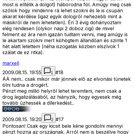
most is elítélik a dolgot) háborodna föl. Amúgy meg csak
szólok hogy mindenre rá lehet szokni és le is csupán
akarat kérdése (igaz egyik dologról nehezebb mint a
másikról de nem lehetetlen). Én 3 évig dohányoztam
elég rendesen (olykor napi 2 doboz cigi) de mivel
felment az ára nem igazán tudtam venni, meg amúgy is
le akartam szokni mert köhögtem állandóan és szinte 1
hét alatt letettem (néha iszogatás közben elszívok 1
szálat de ez ritka).
marxell
2009.08.15. 19:55
#
18
1
ÁÁ nem.. csak mikor már jönnek elõ az elvonási tünetek
ölni tudna a drogért.
Pénzt meg millió helyrõl lehet teremteni, nem csak a
drog legalizálásából, az hiányzik, hogy egyesek még
tovább ûzhessék a dílerkedést..
2009.08.15. 19:20
#
17
2
Pontosan! Csak egy kicsit bele kéne gondolni mennyi
pénzt hozna az országnak. Arról nem is beszélve hogy