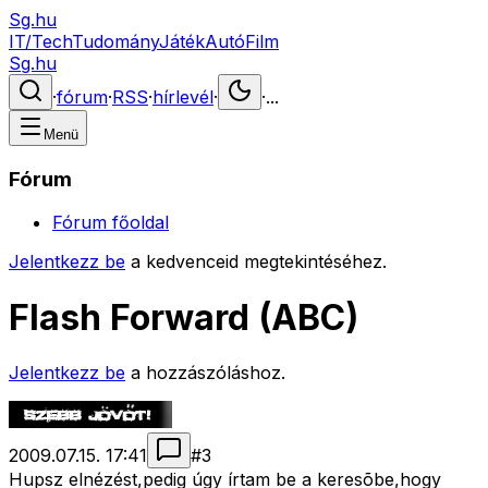
Sg.hu
IT/Tech
Tudomány
Játék
Autó
Film
Sg.hu
·
fórum
·
RSS
·
hírlevél
·
·
...
Menü
Fórum
Fórum főoldal
Jelentkezz be
a kedvenceid megtekintéséhez.
Flash Forward (ABC)
Jelentkezz be
a hozzászóláshoz.
2009.07.15. 17:41
#
3
Hupsz elnézést,pedig úgy írtam be a keresõbe,hogy