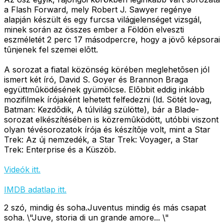
a Flash Forward, mely Robert J. Sawyer regénye
alapján készült és egy furcsa világjelenséget vizsgál,
minek során az összes ember a Földön elveszti
eszméletét 2 perc 17 másodpercre, hogy a jövõ képsorai
tûnjenek fel szemei elõtt.
A sorozat a fiatal közönség körében meglehetõsen jól
ismert két író, David S. Goyer és Brannon Braga
együttmûködésének gyümölcse. Elõbbit eddig inkább
mozifilmek írójaként lehetett felfedezni (ld. Sötét lovag,
Batman: Kezdõdik, A túlvilág szülötte), bár a Blade-
sorozat elkészítésében is közremûködött, utóbbi viszont
olyan tévésorozatok írója és készítõje volt, mint a Star
Trek: Az új nemzedék, a Star Trek: Voyager, a Star
Trek: Enterprise és a Küszöb.
Videók itt.
IMDB adatlap itt.
2 szó, mindig és soha.Juventus mindig és más csapat
soha. \"Juve, storia di un grande amore... \"