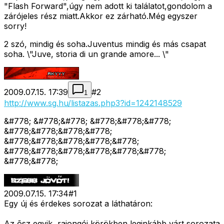
"Flash Forward",úgy nem adott ki találatot,gondolom a
zárójeles rész miatt.Akkor ez zárható.Még egyszer
sorry!
2 szó, mindig és soha.Juventus mindig és más csapat
soha. \"Juve, storia di un grande amore... \"
2009.07.15. 17:39
#
2
1
http://www.sg.hu/listazas.php3?id=1242148529
&#778; &#778;&#778; &#778;&#778;&#778;
&#778;&#778;&#778;&#778;
&#778;&#778;&#778;&#778;&#778;
&#778;&#778;&#778;&#778;&#778;&#778;
&#778;&#778;
2009.07.15. 17:34
#
1
Egy új és érdekes sorozat a láthatáron:
Az õsz egyik, rajongói körökben leginkább várt sorozata