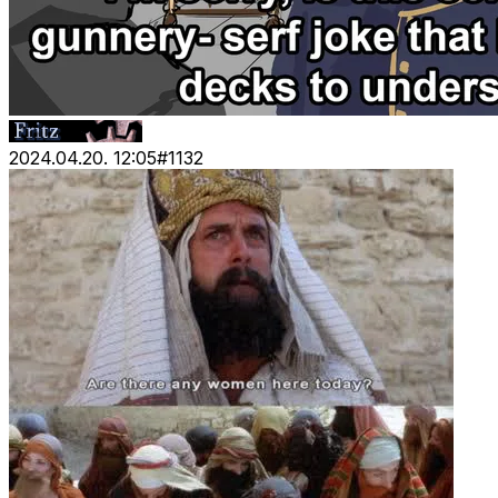
2024.04.20. 12:05
#
1132