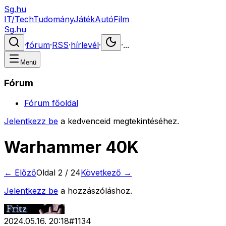
Sg.hu
IT/Tech
Tudomány
Játék
Autó
Film
Sg.hu
·
fórum
·
RSS
·
hírlevél
·
·
...
Menü
Fórum
Fórum főoldal
Jelentkezz be
a kedvenceid megtekintéséhez.
Warhammer 40K
← Előző
Oldal
2
/
24
Következő →
Jelentkezz be
a hozzászóláshoz.
2024.05.16. 20:18
#
1134