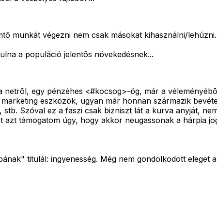
mtõ munkát végezni nem csak másokat kihasználni/lehúzni.
ulna a populáció jelentõs növekedésnek...
d a netrõl, egy pénzéhes <#kocsog>
-ög, már a véleményébõl 
 marketing eszközök, ugyan már honnan származik bevételük
stb. Szóval ez a faszi csak bizniszt lát a kurva anyját, ne
jat azt támogatom úgy, hogy akkor neugassonak a hárpia 
ibának" titulál: ingyenesség. Még nem gondolkodott eleget