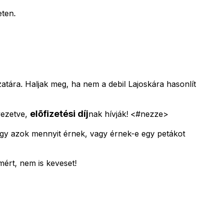
eten.
ázatára. Haljak meg, ha nem a debil Lajoskára hasonlít
elõfizetési díj
vezetve,
nak hívják! <#nezze>
hogy azok mennyit érnek, vagy érnek-e egy petákot
mért, nem is keveset!