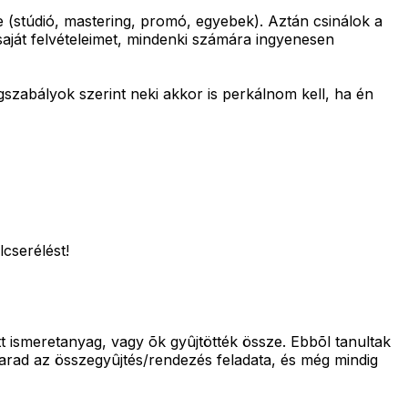
 (stúdió, mastering, promó, egyebek). Aztán csinálok a
aját felvételeimet, mindenki számára ingyenesen
gszabályok szerint neki akkor is perkálnom kell, ha én
lcserélést!
t ismeretanyag, vagy õk gyûjtötték össze. Ebbõl tanultak
arad az összegyûjtés/rendezés feladata, és még mindig