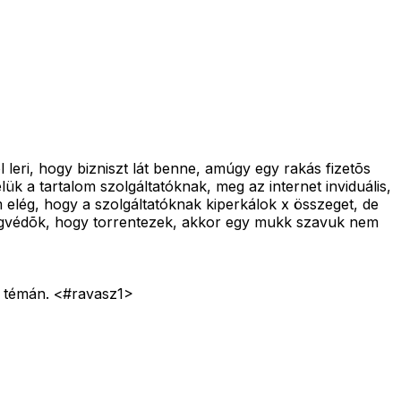
leri, hogy bizniszt lát benne, amúgy egy rakás fizetõs
 a tartalom szolgáltatóknak, meg az internet inviduális,
m elég, hogy a szolgáltatóknak kiperkálok x összeget, de
jogvédõk, hogy torrentezek, akkor egy mukk szavuk nem
 a témán. <#ravasz1>