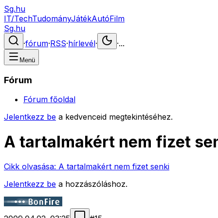
Sg.hu
IT/Tech
Tudomány
Játék
Autó
Film
Sg.hu
·
fórum
·
RSS
·
hírlevél
·
·
...
Menü
Fórum
Fórum főoldal
Jelentkezz be
a kedvenceid megtekintéséhez.
A tartalmakért nem fizet se
Cikk olvasása:
A tartalmakért nem fizet senki
Jelentkezz be
a hozzászóláshoz.