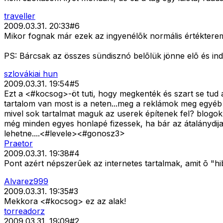
traveller
2009.03.31. 20:33
#
6
Mikor fognak már ezek az ingyenélõk normális értéktere
PS: Bárcsak az összes sündisznó belõlük jönne elõ és ind
szlovákiai hun
2009.03.31. 19:54
#
5
Ezt a <#kocsog>
-öt tuti, hogy megkenték és szart se tu
tartalom van most is a neten...meg a reklámok meg egyéb
mivel sok tartalmat maguk az userek építenek fel? blogok, 
még minden egyes honlapé fizessek, ha bár az átalánydi
lehetne....<#levele>
<#gonosz3>
Praetor
2009.03.31. 19:38
#
4
Pont azért népszerûek az internetes tartalmak, amit õ "h
Alvarez999
2009.03.31. 19:35
#
3
Mekkora <#kocsog>
ez az alak!
torreadorz
2009.03.31. 19:09
#
2