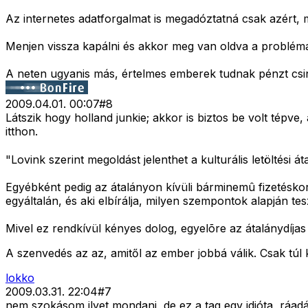
Az internetes adatforgalmat is megadóztatná csak azért,
Menjen vissza kapálni és akkor meg van oldva a problémá
A neten ugyanis más, értelmes emberek tudnak pénzt csiná
2009.04.01. 00:07
#
8
Látszik hogy holland junkie; akkor is biztos be volt tépve
itthon.
"Lovink szerint megoldást jelenthet a kulturális letöltési át
Egyébként pedig az átalányon kívüli bárminemû fizetéskor 
egyáltalán, és aki elbírálja, milyen szempontok alapján t
Mivel ez rendkívül kényes dolog, egyelõre az átalánydíjas 
A szenvedés az az, amitől az ember jobbá válik. Csak túl ke
lokko
2009.03.31. 22:04
#
7
nem szokásom ilyet mondani, de ez a tag egy idióta, ráadás