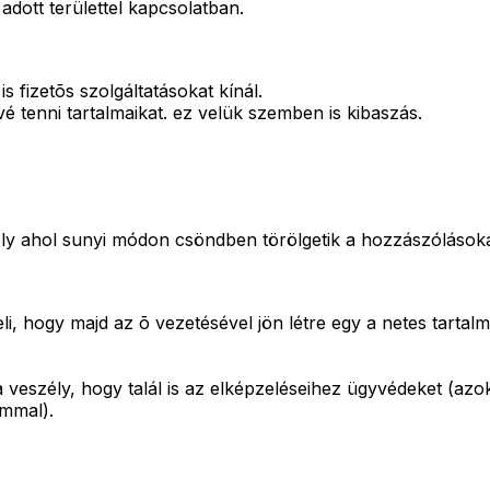
adott területtel kapcsolatban.
is fizetõs szolgáltatásokat kínál.
é tenni tartalmaikat. ez velük szemben is kibaszás.
 hely ahol sunyi módon csöndben törölgetik a hozzászólásokat
hogy majd az õ vezetésével jön létre egy a netes tartalmaké
a veszély, hogy talál is az elképzeléseihez ügyvédeket (az
ámmal).