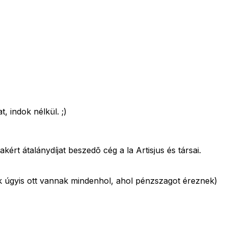
, indok nélkül. ;)
rt átalánydíjat beszedõ cég a la Artisjus és társai.
ok úgyis ott vannak mindenhol, ahol pénzszagot éreznek)