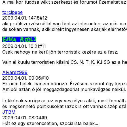
A mai kor tudósa wikit szerkeszt és fórumot üzemeltet az 
torcipepe
2009.04.01. 14:18
#
12
aki profitszerzési céllal van fent az interneten, az már ma 
de sokan vannak, akik direkt ingyenesen akarják elérhetõv
2009.04.01. 10:21
#
11
Csak nehogy ne kerüljön terroristák kezére ez a fasz.
Vain ei kuulu terroristien käsiin! CS. N. T. K. K.! SG az a
Alvarez999
2009.04.01. 09:06
#
10
Ez nem balek, hanem bûnözõ. Érzésem szerint úgy képzeli, 
Amibõl aztán õ jól meggazdagodhat munkavégzés nélkül.
Lokkónak van igaza, ez egy veszélyes alak, mert fennáll 
és megkenhetõ politikusokat (azok is ott vannak szép sz
JTBM
2009.04.01. 08:04
#
9
Hát ez egy szerencsétlen, szocialista balek...