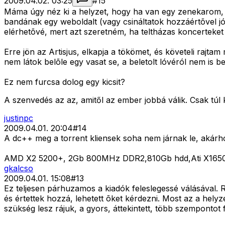
2009.04.02. 03:25
#
15
Máma úgy néz ki a helyzet, hogy ha van egy zenekarom, é
bandának egy weboldalt (vagy csináltatok hozzáértõvel jó
elérhetõvé, mert azt szeretném, ha teltházas koncerteket
Erre jön az Artisjus, elkapja a tökömet, és követeli rajtam
nem látok belõle egy vasat se, a beletolt lóvéról nem is b
Ez nem furcsa dolog egy kicsit?
A szenvedés az az, amitől az ember jobbá válik. Csak túl ke
justinpc
2009.04.01. 20:04
#
14
A dc++ meg a torrent kliensek soha nem járnak le, akárhogy
AMD X2 5200+, 2Gb 800MHz DDR2,810Gb hdd,Ati X1650 
gkalcso
2009.04.01. 15:08
#
13
Ez teljesen párhuzamos a kiadók feleslegessé válásával. 
és értettek hozzá, lehetett õket kérdezni. Most az a hel
szükség lesz rájuk, a gyors, áttekintett, több szemponto