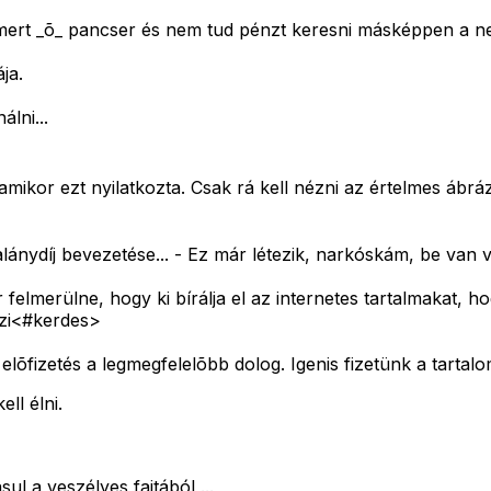
 mert _õ_ pancser és nem tud pénzt keresni másképpen a n
ja.
lni...
, amikor ezt nyilatkozta. Csak rá kell nézni az értelmes ábr
alánydíj bevezetése...
- Ez már létezik, narkóskám, be van 
felmerülne, hogy ki bírálja el az internetes tartalmakat, 
eszi<#kerdes>
elõfizetés a legmegfelelõbb dolog. Igenis fizetünk a tartalo
ll élni.
ul a veszélyes fajtából ...