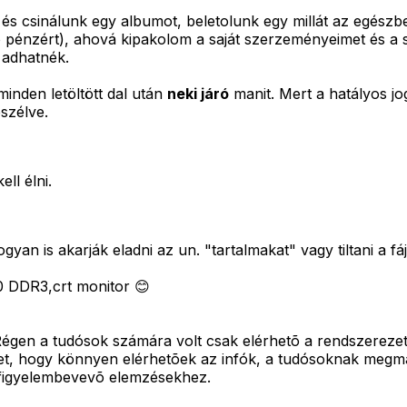
s csinálunk egy albumot, beletolunk egy millát az egészbe
 pénzért), ahová kipakolom a saját szerzeményeimet és a s
 adhatnék.
 minden letöltött dal után
neki járó
manit. Mert a hatályos jo
eszélve.
ll élni.
an is akarják eladni az un. "tartalmakat" vagy tiltani a fáj
DDR3,crt monitor 😊
Régen a tudósok számára volt csak elérhetõ a rendszerezet
yzet, hogy könnyen elérhetõek az infók, a tudósoknak megm
t figyelembevevõ elemzésekhez.