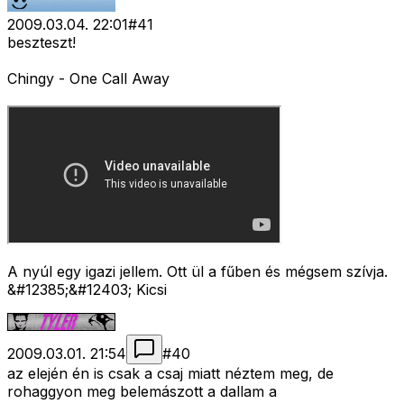
2009.03.04. 22:01
#
41
beszteszt!
Chingy - One Call Away
A nyúl egy igazi jellem. Ott ül a fűben és mégsem szívja.
&#12385;&#12403; Kicsi
2009.03.01. 21:54
#
40
az elején én is csak a csaj miatt néztem meg, de
rohaggyon meg belemászott a dallam a