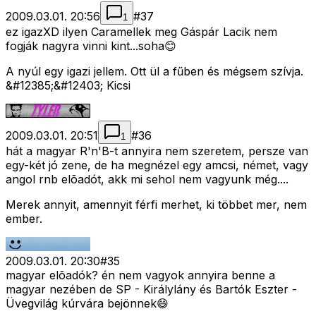
2009.03.01. 20:56
#
37
1
ez igazXD ilyen Caramellek meg Gáspár Lacik nem
fogják nagyra vinni kint...soha😊
A nyúl egy igazi jellem. Ott ül a fűben és mégsem szívja.
&#12385;&#12403; Kicsi
2009.03.01. 20:51
#
36
1
hát a magyar R'n'B-t annyira nem szeretem, persze van
egy-két jó zene, de ha megnézel egy amcsi, német, vagy
angol rnb elõadót, akk mi sehol nem vagyunk még....
Merek annyit, amennyit férfi merhet, ki többet mer, nem
ember.
2009.03.01. 20:30
#
35
magyar elõadók? én nem vagyok annyira benne a
magyar nezében de SP - Királylány és Bartók Eszter -
Üvegvilág kúrvára bejönnek😄