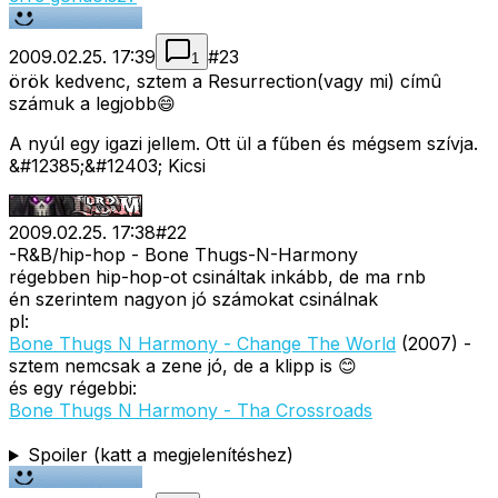
2009.02.25. 17:39
#
23
1
örök kedvenc, sztem a Resurrection(vagy mi) címû
számuk a legjobb😄
A nyúl egy igazi jellem. Ott ül a fűben és mégsem szívja.
&#12385;&#12403; Kicsi
2009.02.25. 17:38
#
22
-R&B/hip-hop - Bone Thugs-N-Harmony
régebben hip-hop-ot csináltak inkább, de ma rnb
én szerintem nagyon jó számokat csinálnak
pl:
Bone Thugs N Harmony - Change The World
(2007) -
sztem nemcsak a zene jó, de a klipp is 😊
és egy régebbi:
Bone Thugs N Harmony - Tha Crossroads
Spoiler (katt a megjelenítéshez)