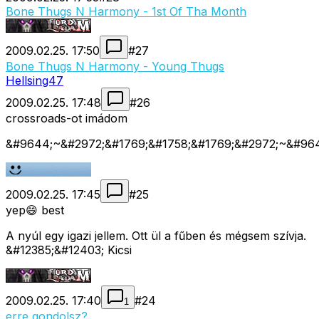
Bone Thugs N Harmony - 1st Of Tha Month
2009.02.25. 17:50
#
27
Bone Thugs N Harmony - Young Thugs
Hellsing47
2009.02.25. 17:48
#
26
crossroads-ot imádom
&#9644;~&#2972;&#1769;&#1758;&#1769;&#2972;~&#96
2009.02.25. 17:45
#
25
yep😄 best
A nyúl egy igazi jellem. Ott ül a fűben és mégsem szívja.
&#12385;&#12403; Kicsi
2009.02.25. 17:40
#
24
1
erre gondolsz?