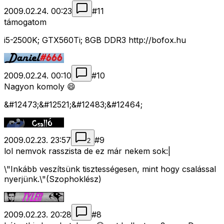
2009.02.24. 00:23
#
11
támogatom
i5-2500K; GTX560Ti; 8GB DDR3 http://bofox.hu
2009.02.24. 00:10
#
10
Nagyon komoly 😄
&#12473;&#12521;&#12483;&#12464;
2009.02.23. 23:57
#
9
2
lol nemvok rasszista de ez már nekem sok:|
\"Inkább veszítsünk tisztességesen, mint hogy csalással
nyerjünk.\"(Szophoklész)
2009.02.23. 20:28
#
8