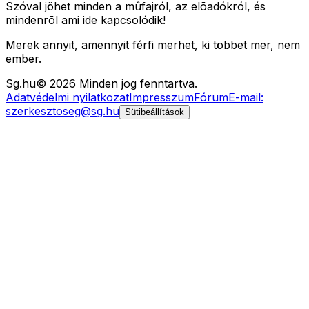
Szóval jöhet minden a mûfajról, az elõadókról, és
mindenrõl ami ide kapcsolódik!
Merek annyit, amennyit férfi merhet, ki többet mer, nem
ember.
Sg
.hu
©
2026
Minden jog fenntartva.
Adatvédelmi nyilatkozat
Impresszum
Fórum
E-mail:
szerkesztoseg@sg.hu
Sütibeállítások