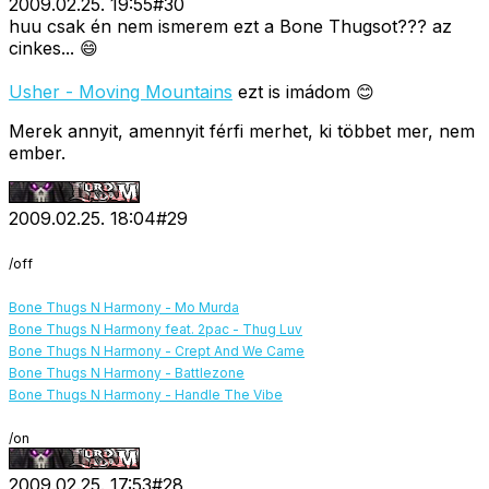
2009.02.25. 19:55
#
30
huu csak én nem ismerem ezt a Bone Thugsot??? az
cinkes... 😄
Usher - Moving Mountains
ezt is imádom 😊
Merek annyit, amennyit férfi merhet, ki többet mer, nem
ember.
2009.02.25. 18:04
#
29
/off
Bone Thugs N Harmony - Mo Murda
Bone Thugs N Harmony feat. 2pac - Thug Luv
Bone Thugs N Harmony - Crept And We Came
Bone Thugs N Harmony - Battlezone
Bone Thugs N Harmony - Handle The Vibe
/on
2009.02.25. 17:53
#
28