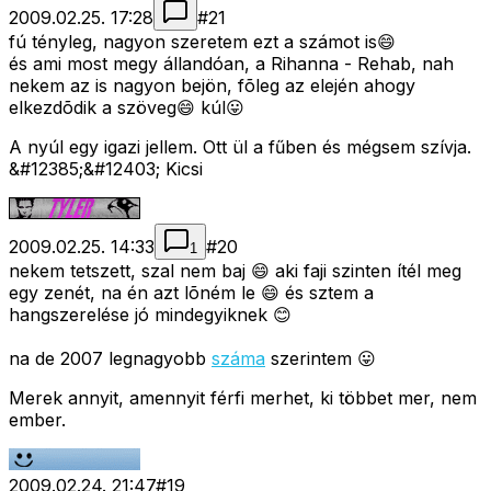
2009.02.25. 17:28
#
21
fú tényleg, nagyon szeretem ezt a számot is😄
és ami most megy állandóan, a Rihanna - Rehab, nah
nekem az is nagyon bejön, fõleg az elején ahogy
elkezdõdik a szöveg😄 kúl😛
A nyúl egy igazi jellem. Ott ül a fűben és mégsem szívja.
&#12385;&#12403; Kicsi
2009.02.25. 14:33
#
20
1
nekem tetszett, szal nem baj 😄 aki faji szinten ítél meg
egy zenét, na én azt lõném le 😄 és sztem a
hangszerelése jó mindegyiknek 😊
na de 2007 legnagyobb
száma
szerintem 😛
Merek annyit, amennyit férfi merhet, ki többet mer, nem
ember.
2009.02.24. 21:47
#
19