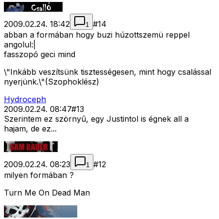
2009.02.24. 18:42
#
14
1
abban a formában hogy buzi húzottszemü reppel
angolul:|
fasszopó geci mind
\"Inkább veszítsünk tisztességesen, mint hogy csalással
nyerjünk.\"(Szophoklész)
Hydroceph
2009.02.24. 08:47
#
13
Szerintem ez szörnyû, egy Justintol is égnek all a
hajam, de ez...
2009.02.24. 08:23
#
12
1
milyen formában ?
Turn Me On Dead Man