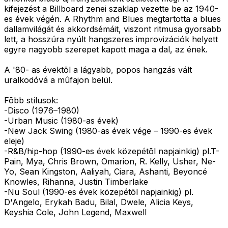
kifejezést a Billboard zenei szaklap vezette be az 1940-
es évek végén. A Rhythm and Blues megtartotta a blues
dallamvilágát és akkordsémáit, viszont ritmusa gyorsabb
lett, a hosszúra nyúlt hangszeres improvizációk helyett
egyre nagyobb szerepet kapott maga a dal, az ének.
A '80- as évektõl a lágyabb, popos hangzás vált
uralkodóvá a mûfajon belül.
Fõbb stílusok:
-Disco (1976–1980)
-Urban Music (1980-as évek)
-New Jack Swing (1980-as évek vége – 1990-es évek
eleje)
-R&B/hip-hop (1990-es évek közepétõl napjainkig) pl.T-
Pain, Mya, Chris Brown, Omarion, R. Kelly, Usher, Ne-
Yo, Sean Kingston, Aaliyah, Ciara, Ashanti, Beyoncé
Knowles, Rihanna, Justin Timberlake
-Nu Soul (1990-es évek közepétõl napjainkig) pl.
D'Angelo, Erykah Badu, Bilal, Dwele, Alicia Keys,
Keyshia Cole, John Legend, Maxwell