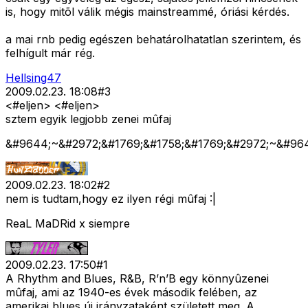
is, hogy mitõl válik mégis mainstreammé, óriási kérdés.
a mai rnb pedig egészen behatárolhatatlan szerintem, és
felhígult már rég.
Hellsing47
2009.02.23. 18:08
#
3
<#eljen>
<#eljen>
sztem egyik legjobb zenei mûfaj
&#9644;~&#2972;&#1769;&#1758;&#1769;&#2972;~&#96
2009.02.23. 18:02
#
2
nem is tudtam,hogy ez ilyen régi mûfaj :|
ReaL MaDRid x siempre
2009.02.23. 17:50
#
1
A Rhythm and Blues, R&B, R’n’B egy könnyûzenei
mûfaj, ami az 1940-es évek második felében, az
amerikai blues új irányzataként született meg. A