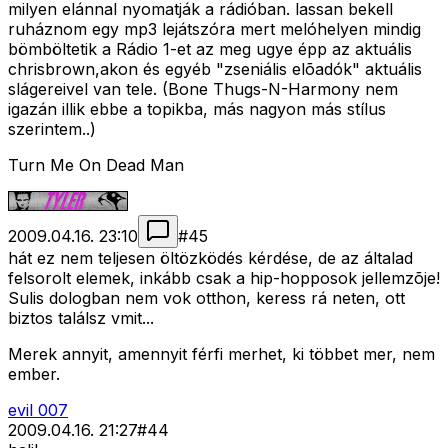
milyen elánnal nyomatják a rádióban. lassan bekell
ruháznom egy mp3 lejátszóra mert melóhelyen mindig
bömböltetik a Rádio 1-et az meg ugye épp az aktuális
chrisbrown,akon és egyéb "zseniális elõadók" aktuális
slágereivel van tele. (Bone Thugs-N-Harmony nem
igazán illik ebbe a topikba, más nagyon más stílus
szerintem..)
Turn Me On Dead Man
2009.04.16. 23:10
#
45
hát ez nem teljesen öltözködés kérdése, de az általad
felsorolt elemek, inkább csak a hip-hopposok jellemzõje!
Sulis dologban nem vok otthon, keress rá neten, ott
biztos találsz vmit...
Merek annyit, amennyit férfi merhet, ki többet mer, nem
ember.
evil 007
2009.04.16. 21:27
#
44