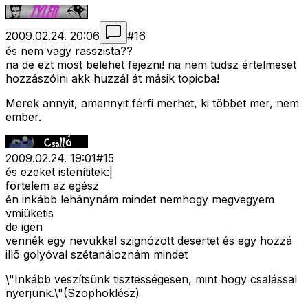
2009.02.24. 20:06
#
16
és nem vagy rasszista??
na de ezt most belehet fejezni! na nem tudsz értelmeset
hozzászólni akk huzzál át másik topicba!
Merek annyit, amennyit férfi merhet, ki többet mer, nem
ember.
2009.02.24. 19:01
#
15
és ezeket istenítitek:|
förtelem az egész
én inkább lehánynám mindet nemhogy megvegyem
vmiüketis
de igen
vennék egy nevükkel szignózott desertet és egy hozzá
illõ golyóval szétanáloznám mindet
\"Inkább veszítsünk tisztességesen, mint hogy csalással
nyerjünk.\"(Szophoklész)