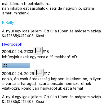
már bánom h belinkeltem...
nah inkább ezt sasoljátok, régi de nagyon jó, sztem
ismeri mindenki
R.Kelly
A nyúl egy igazi jellem. Ott ül a fűben és mégsem szívja.
&#12385;&#12403; Kicsi
Hydroceph
2009.02.24. 21:33
#
18
lehûnyják ezek egymást a "filmekben" xD
2009.02.24. 20:29
#
17
nahjó, én csak érdekesség képpen linkeltem be, h ilyen
is van...ne haragudj, szánalom...de nem szeretnék
vitatkozni, komolyan hanyagoljuk ezt a témát
A nyúl egy igazi jellem. Ott ül a fűben és mégsem szívja.
&#12385;&#12403; Kicsi