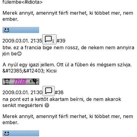
fülembe<#idiota>
Merek annyit, amennyit férfi merhet, ki többet mer, nem
ember.
2009.03.01. 21:35
#
39
1
btw. ez a francia bige nem rossz, de nekem nem annyira
jön be😊
A nyúl egy igazi jellem. Ott ül a fűben és mégsem szívja.
&#12385;&#12403; Kicsi
2009.03.01. 21:30
#
38
na pont ezt a kettõt akartam beírni, de nem akarok
senkit megsérteni 😄
Merek annyit, amennyit férfi merhet, ki többet mer, nem
ember.