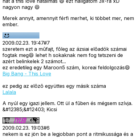
hát a this love hatalmas 😄 ezt hallgatom 3x-ra xD
nagyon nagy 😄
Merek annyit, amennyit férfi merhet, ki többet mer, nem
ember.
2009.02.23. 19:47
#
7
szeretem ezt a mûfajt, fõleg az ázsiai elõadók számai
fogtak meg😄 lehet h sokaknak nem fog tetszeni de
azért belinkelek 2 számot...
ez eredetileg egy Maroon5 szám, koreai feldolgozás😄
Big Bang - This Love
ez pedig az elõzõ együttes egy másik száma
Lalala
A nyúl egy igazi jellem. Ott ül a fűben és mégsem szívja.
&#12385;&#12403; Kicsi
2009.02.23. 19:03
#
6
nekem is ez jön be a legjobban pont a ritmikussága és a