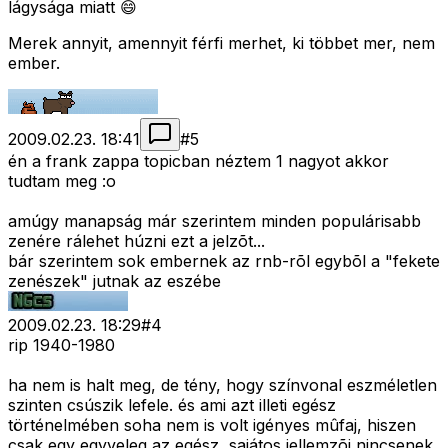
lágysága miatt 😄
Merek annyit, amennyit férfi merhet, ki többet mer, nem
ember.
2009.02.23. 18:41
#
5
én a frank zappa topicban néztem 1 nagyot akkor
tudtam meg :o
amúgy manapság már szerintem minden populárisabb
zenére rálehet húzni ezt a jelzõt...
bár szerintem sok embernek az rnb-rõl egybõl a "fekete
zenészek" jutnak az eszébe
2009.02.23. 18:29
#
4
rip 1940-1980
ha nem is halt meg, de tény, hogy színvonal eszméletlen
szinten csúszik lefele. és ami azt illeti egész
történelmében soha nem is volt igényes mûfaj, hiszen
csak egy egyveleg az egész, sajátos jellemzõi nincsenek