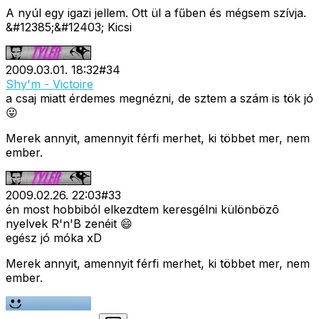
A nyúl egy igazi jellem. Ott ül a fűben és mégsem szívja.
&#12385;&#12403; Kicsi
2009.03.01. 18:32
#
34
Shy'm - Victoire
a csaj miatt érdemes megnézni, de sztem a szám is tök jó
😛
Merek annyit, amennyit férfi merhet, ki többet mer, nem
ember.
2009.02.26. 22:03
#
33
én most hobbiból elkezdtem keresgélni különbözõ
nyelvek R'n'B zenéit 😄
egész jó móka xD
Merek annyit, amennyit férfi merhet, ki többet mer, nem
ember.