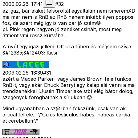
2009.02.26. 17:41
#
32
ez igaz, bár akiket felsoroltál egyáltalán nem ismeremXD
ma már nem is RnB az RnB hanem inkább ilyen poppos
fos, de azért még így is van pár jó szám😄
pl. Pink régen nagyon jó zenéket csinált, most meg
átment vmi rossz kúrvába...
A nyúl egy igazi jellem. Ott ül a fűben és mégsem szívja.
&#12385;&#12403; Kicsi
2009.02.26. 13:39
#
31
azért a Maceo Parker- vagy James Brown-féle funkos
RnB-t, vagy akár Chuck Berryt egy kalap alá venni a mai
trendizenékkel (Justin Timberlake stb) elég bátor dolog,
szegények foroghatnak a sírjukban 😊
Mind ugyanabban a sz@rban fekszünk, csak van aki
arccal felfelé... \"Cuius testiculos habes, habeas cardia
et cerebellum\"