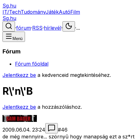
Sg.hu
IT/Tech
Tudomány
Játék
Autó
Film
Sg.hu
·
fórum
·
RSS
·
hírlevél
·
·
...
Menü
Fórum
Fórum főoldal
Jelentkezz be
a kedvenceid megtekintéséhez.
R\'n\'B
Jelentkezz be
a hozzászóláshoz.
2009.06.04. 23:24
#
46
de még mennyire... szörnyû hogy manapság ezt a sz*rt