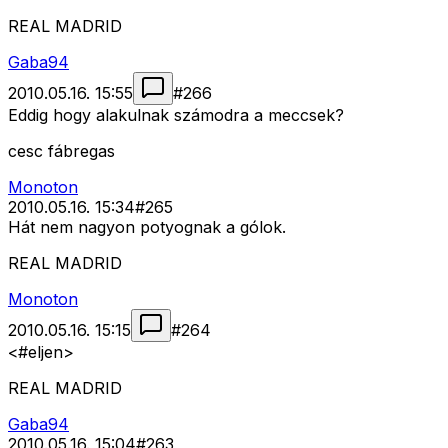
REAL MADRID
Gaba94
2010.05.16. 15:55
#
266
Eddig hogy alakulnak számodra a meccsek?
cesc fábregas
Monoton
2010.05.16. 15:34
#
265
Hát nem nagyon potyognak a gólok.
REAL MADRID
Monoton
2010.05.16. 15:15
#
264
<#eljen>
REAL MADRID
Gaba94
2010.05.16. 15:04
#
263