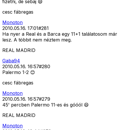
fizetni, de sebaj 😄
cesc fábregas
Monoton
2010.05.16. 17:01
#
281
Ha nyer a Real és a Barca egy 11+1 találatosom már
lesz. A többit nem néztem meg.
REAL MADRID
Gaba94
2010.05.16. 16:57
#
280
Palermo 1-2 😊
cesc fábregas
Monoton
2010.05.16. 16:57
#
279
45' percben Palermo 11-es és góóól 😄
REAL MADRID
Monoton