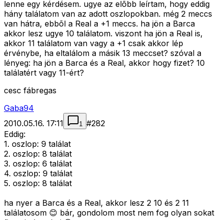
lenne egy kérdésem. ugye az elõbb leírtam, hogy eddig
hány találatom van az adott oszlopokban. még 2 meccs
van hátra, ebbõl a Real a +1 meccs. ha jön a Barca
akkor lesz ugye 10 találatom. viszont ha jön a Real is,
akkor 11 találatom van vagy a +1 csak akkor lép
érvénybe, ha eltalálom a másik 13 meccset? szóval a
lényeg: ha jön a Barca és a Real, akkor hogy fizet? 10
találatért vagy 11-ért?
cesc fábregas
Gaba94
2010.05.16. 17:11
#
282
1
Eddig:
1. oszlop: 9 találat
2. oszlop: 8 találat
3. oszlop: 6 találat
4. oszlop: 9 találat
5. oszlop: 8 találat
ha nyer a Barca és a Real, akkor lesz 2 10 és 2 11
találatosom 😊 bár, gondolom most nem fog olyan sokat