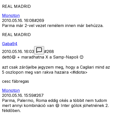
REAL MADRID
Monoton
2010.05.16. 16:08
#
269
Parma már 2-vel vezet remélem innen már behúzza.
REAL MADRID
Gaba94
2010.05.16. 16:03
#
268
dettó😄 + maradhatna X a Samp-Napoli 😊
azt csak zárójelbe jegyzem meg, hogy a Cagliari mind az
5 oszlopon meg van rakva hazaira <#idiota>
cesc fábregas
Monoton
2010.05.16. 15:59
#
267
Parma, Palermo, Roma eddig okés a többit nem tudom
mert annyi kombináció van 😄 Inter gólok jöhetnének 2.
félidõben.