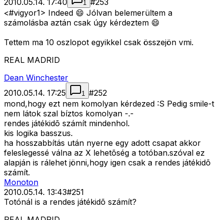
2010.05.14. 17:40
#
253
1
<#vigyor1>
Indeed 😄 Jólvan belemerültem a
számolásba aztán csak úgy kérdeztem 😄
Tettem ma 10 oszlopot egyikkel csak összejön vmi.
REAL MADRID
Dean Winchester
2010.05.14. 17:25
#
252
1
mond,hogy ezt nem komolyan kérdezed :S Pedig smile-t
nem látok szal bíztos komolyan -.-
rendes játékidõ számít mindenhol.
kis logika basszus.
ha hosszabbítás után nyerne egy adott csapat akkor
feleslegessé válna az X lehetõség a totóban.szóval ez
alapján is rálehet jönni,hogy igen csak a rendes játékidõ
számít.
Monoton
2010.05.14. 13:43
#
251
Totónál is a rendes játékidõ számít?
REAL MADRID