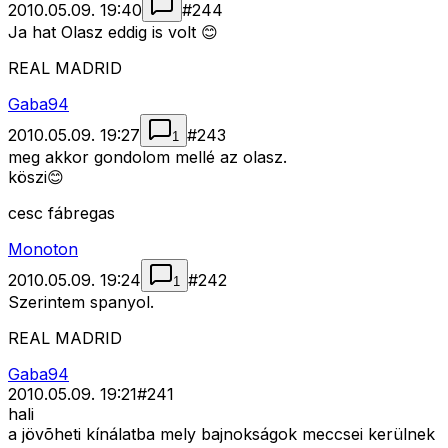
2010.05.09. 19:40
#
244
Ja hat Olasz eddig is volt 😊
REAL MADRID
Gaba94
2010.05.09. 19:27
#
243
1
meg akkor gondolom mellé az olasz.
köszi😊
cesc fábregas
Monoton
2010.05.09. 19:24
#
242
1
Szerintem spanyol.
REAL MADRID
Gaba94
2010.05.09. 19:21
#
241
hali
a jövõheti kínálatba mely bajnokságok meccsei kerülnek