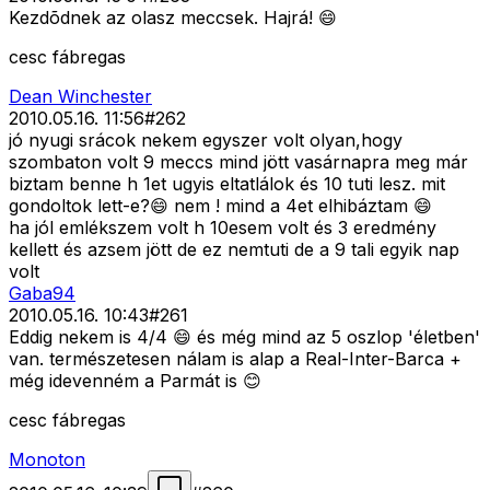
Kezdõdnek az olasz meccsek. Hajrá! 😄
cesc fábregas
Dean Winchester
2010.05.16. 11:56
#
262
jó nyugi srácok nekem egyszer volt olyan,hogy
szombaton volt 9 meccs mind jött vasárnapra meg már
biztam benne h 1et ugyis eltatlálok és 10 tuti lesz. mit
gondoltok lett-e?😄 nem ! mind a 4et elhibáztam 😄
ha jól emlékszem volt h 10esem volt és 3 eredmény
kellett és azsem jött de ez nemtuti de a 9 tali egyik nap
volt
Gaba94
2010.05.16. 10:43
#
261
Eddig nekem is 4/4 😄 és még mind az 5 oszlop 'életben'
van. természetesen nálam is alap a Real-Inter-Barca +
még idevenném a Parmát is 😊
cesc fábregas
Monoton