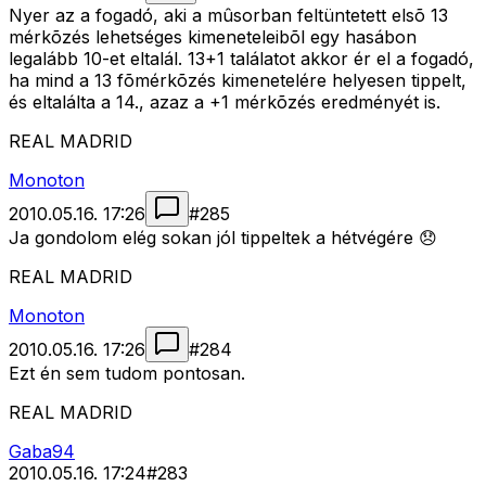
Nyer az a fogadó, aki a mûsorban feltüntetett elsõ 13
mérkõzés lehetséges kimeneteleibõl egy hasábon
legalább 10-et eltalál. 13+1 találatot akkor ér el a fogadó,
ha mind a 13 fõmérkõzés kimenetelére helyesen tippelt,
és eltalálta a 14., azaz a +1 mérkõzés eredményét is.
REAL MADRID
Monoton
2010.05.16. 17:26
#
285
Ja gondolom elég sokan jól tippeltek a hétvégére 😞
REAL MADRID
Monoton
2010.05.16. 17:26
#
284
Ezt én sem tudom pontosan.
REAL MADRID
Gaba94
2010.05.16. 17:24
#
283