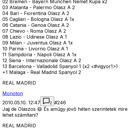
02 Bremen - Bayern München Német Kupa x2
03 Atalanta - Palermo Olasz A 2
04 Bari - Fiorentina Olasz A 2
05 Cagliari - Bologna Olasz A 1x
06 Catania - Genoa Olasz A 2
07 Chievo - Roma Olasz A 2
08 Lazio - Udinese Olasz A 1
09 Milan - Juventus Olasz A 1x
10 Parma - Livorno Olasz A 1
11 Sampdoria - Napoli Olasz A 1x
12 Siena - Internazionale Olasz A 2
13 Barcelona - Valladolid Spanyol 1 (x2 <#vigyor1>
)
+1 Malaga - Real Madrid Spanyol 2
REAL MADRID
Monoton
2010.05.10. 12:47
#
246
2
Jajj de Olaszos 😄 És amúgy jövõ héten szerintetek mire
lehet számítani?
REAL MADRID