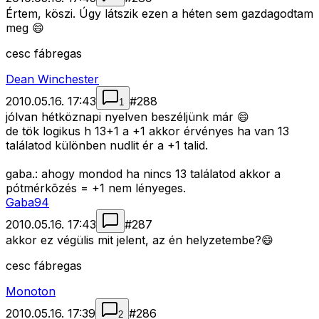
Értem, köszi. Úgy látszik ezen a héten sem gazdagodtam
meg 😄
cesc fábregas
Dean Winchester
2010.05.16. 17:43
#
288
1
jólvan hétköznapi nyelven beszéljünk már 😄
de tök logikus h 13+1 a +1 akkor érvényes ha van 13
találatod különben nudlit ér a +1 talid.
gaba.: ahogy mondod ha nincs 13 találatod akkor a
pótmérkõzés = +1 nem lényeges.
Gaba94
2010.05.16. 17:43
#
287
akkor ez végülis mit jelent, az én helyzetembe?😄
cesc fábregas
Monoton
2010.05.16. 17:39
#
286
2