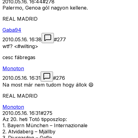
2010.05.16. 16:44
#
278
Palermo, Genoa gól nagyon kellene.
REAL MADRID
Gaba94
2010.05.16. 16:38
#
277
wtf? <#wilting>
cesc fábregas
Monoton
2010.05.16. 16:31
#
276
Na most már nem tudom hogy állok 😄
REAL MADRID
Monoton
2010.05.16. 16:31
#
275
Az 20. heti Totó tipposzlop:
1. Bayern München – Internazionale
2. Atvidaberg – Mjällby
3. Djurgarden – Gefle