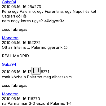
Gaba94
2010.05.16. 16:26
#
273
Kéne egy Palermo, egy Fiorentina, egy Napoli és két
Cagliari gól 😄
nem nagy kérés ugye? <#vigyor3>
cesc fábregas
Monoton
2010.05.16. 16:19
#
272
Ott az Inter is ... Palermo gyerunk 😊
REAL MADRID
Gaba94
2010.05.16. 16:12
#
271
csak közbe a Palermo meg elbassza :s
cesc fábregas
Monoton
2010.05.16. 16:11
#
270
na Parma már 3-0 viszont Palermo 1-1