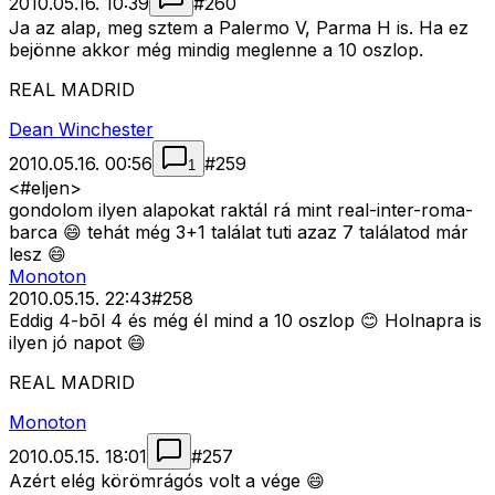
2010.05.16. 10:39
#
260
Ja az alap, meg sztem a Palermo V, Parma H is. Ha ez
bejönne akkor még mindig meglenne a 10 oszlop.
REAL MADRID
Dean Winchester
2010.05.16. 00:56
#
259
1
<#eljen>
gondolom ilyen alapokat raktál rá mint real-inter-roma-
barca 😄 tehát még 3+1 találat tuti azaz 7 találatod már
lesz 😄
Monoton
2010.05.15. 22:43
#
258
Eddig 4-bõl 4 és még él mind a 10 oszlop 😊 Holnapra is
ilyen jó napot 😄
REAL MADRID
Monoton
2010.05.15. 18:01
#
257
Azért elég körömrágós volt a vége 😄