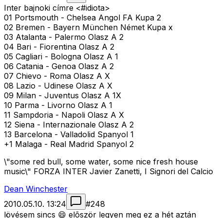
Inter bajnoki címre <#idiota>
01 Portsmouth - Chelsea Angol FA Kupa 2
02 Bremen - Bayern München Német Kupa x
03 Atalanta - Palermo Olasz A 2
04 Bari - Fiorentina Olasz A 2
05 Cagliari - Bologna Olasz A 1
06 Catania - Genoa Olasz A 2
07 Chievo - Roma Olasz A X
08 Lazio - Udinese Olasz A X
09 Milan - Juventus Olasz A 1X
10 Parma - Livorno Olasz A 1
11 Sampdoria - Napoli Olasz A X
12 Siena - Internazionale Olasz A 2
13 Barcelona - Valladolid Spanyol 1
+1 Malaga - Real Madrid Spanyol 2
\"some red bull, some water, some nice fresh house
music\" FORZA INTER Javier Zanetti, I Signori del Calcio
Dean Winchester
2010.05.10. 13:24
#
248
lövésem sincs 😄 elõször legyen meg ez a hét aztán