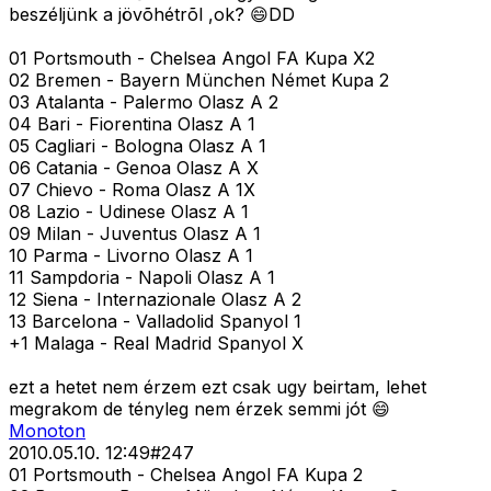
beszéljünk a jövõhétrõl ,ok? 😄DD
01 Portsmouth - Chelsea Angol FA Kupa X2
02 Bremen - Bayern München Német Kupa 2
03 Atalanta - Palermo Olasz A 2
04 Bari - Fiorentina Olasz A 1
05 Cagliari - Bologna Olasz A 1
06 Catania - Genoa Olasz A X
07 Chievo - Roma Olasz A 1X
08 Lazio - Udinese Olasz A 1
09 Milan - Juventus Olasz A 1
10 Parma - Livorno Olasz A 1
11 Sampdoria - Napoli Olasz A 1
12 Siena - Internazionale Olasz A 2
13 Barcelona - Valladolid Spanyol 1
+1 Malaga - Real Madrid Spanyol X
ezt a hetet nem érzem ezt csak ugy beirtam, lehet
megrakom de tényleg nem érzek semmi jót 😄
Monoton
2010.05.10. 12:49
#
247
01 Portsmouth - Chelsea Angol FA Kupa 2