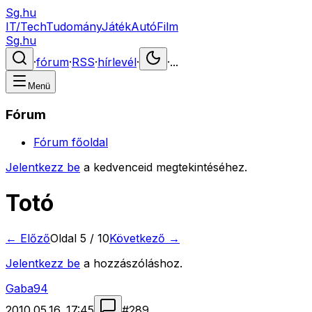
Sg.hu
IT/Tech
Tudomány
Játék
Autó
Film
Sg.hu
·
fórum
·
RSS
·
hírlevél
·
·
...
Menü
Fórum
Fórum főoldal
Jelentkezz be
a kedvenceid megtekintéséhez.
Totó
← Előző
Oldal
5
/
10
Következő →
Jelentkezz be
a hozzászóláshoz.
Gaba94
2010.05.16. 17:45
#
289