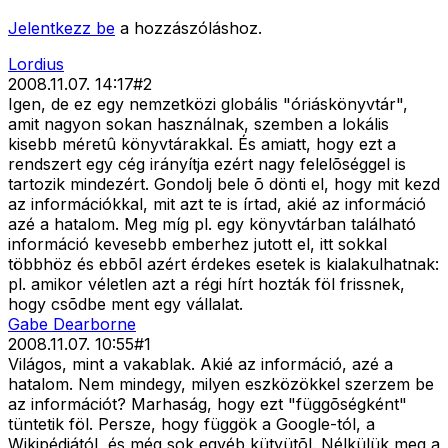
Jelentkezz be
a hozzászóláshoz.
Lordius
2008.11.07. 14:17
#
2
Igen, de ez egy nemzetközi globális "óriáskönyvtár",
amit nagyon sokan használnak, szemben a lokális
kisebb méretû könyvtárakkal. És amiatt, hogy ezt a
rendszert egy cég irányítja ezért nagy felelõséggel is
tartozik mindezért. Gondolj bele õ dönti el, hogy mit kezd
az információkkal, mit azt te is írtad, akié az információ
azé a hatalom. Meg míg pl. egy könyvtárban található
információ kevesebb emberhez jutott el, itt sokkal
többhöz és ebbõl azért érdekes esetek is kialakulhatnak:
pl. amikor véletlen azt a régi hírt hozták föl frissnek,
hogy csõdbe ment egy vállalat.
Gabe Dearborne
2008.11.07. 10:55
#
1
Világos, mint a vakablak. Akié az információ, azé a
hatalom. Nem mindegy, milyen eszközökkel szerzem be
az információt? Marhaság, hogy ezt "függõségként"
tüntetik föl. Persze, hogy függök a Google-tól, a
Wikipédiától, és még sok egyéb kütyütõl. Nélkülük meg a