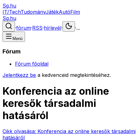
Sg.hu
IT/Tech
Tudomány
Játék
Autó
Film
Sg.hu
·
fórum
·
RSS
·
hírlevél
·
·
...
Menü
Fórum
Fórum főoldal
Jelentkezz be
a kedvenceid megtekintéséhez.
Konferencia az online
keresők társadalmi
hatásáról
Cikk olvasása:
Konferencia az online keresők társadalmi
hatásáról