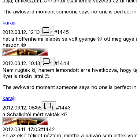
Jaja, emlékszem. Onnantól csak lefelé vezetett az út neki
The awkward moment someone says no one is perfect in 
karajjj
2012.03.12. 12:13
#
1445
2
hát a hoffenheimi lelépés se volt gyenge 😄 ott meg ugye 
haszon 😄
2012.03.12. 10:13
#
1444
1
Nem rúgták ki, hanem lemondott arra hivatkozva, hogy úg
Ilyet is ritkán látni 😊
The awkward moment someone says no one is perfect in 
karajjj
2012.03.12. 08:55
#
1443
1
a Schalkétól mért rakták ki?
2012.03.11. 17:05
#
1442
Én az elsõ félidõt néztem, mintha a pályán sem lettek vo