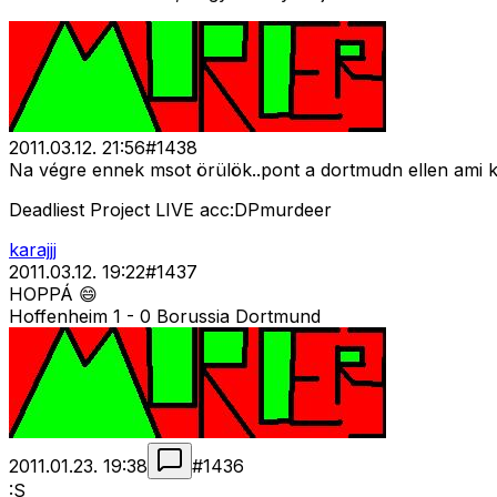
2011.03.12. 21:56
#
1438
Na végre ennek msot örülök..pont a dortmudn ellen ami k
Deadliest Project LIVE acc:DPmurdeer
karajjj
2011.03.12. 19:22
#
1437
HOPPÁ 😄
Hoffenheim 1 - 0 Borussia Dortmund
2011.01.23. 19:38
#
1436
:S