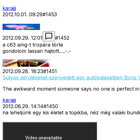
karajjj
2012.10.01. 09:29
#
1453
2012.09.29. 12:01
#
1452
a c63 amg-t tropára törte
gondolom lassan hajtott.....-.-
2012.09.28. 18:23
#
1451
Súlyos sérüléseket szenvedett egy autóbalesetben Boris 
The awkward moment someone says no one is perfect in 
karajjj
2012.08.29. 14:14
#
1450
na leheljünk egy kis életet a topikba, néz még valaki bun