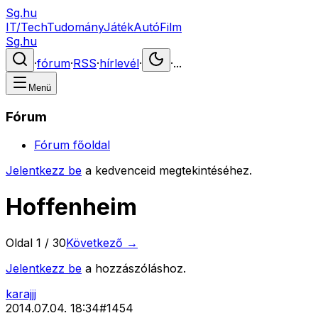
Sg.hu
IT/Tech
Tudomány
Játék
Autó
Film
Sg.hu
·
fórum
·
RSS
·
hírlevél
·
·
...
Menü
Fórum
Fórum főoldal
Jelentkezz be
a kedvenceid megtekintéséhez.
Hoffenheim
Oldal
1
/
30
Következő →
Jelentkezz be
a hozzászóláshoz.
karajjj
2014.07.04. 18:34
#
1454