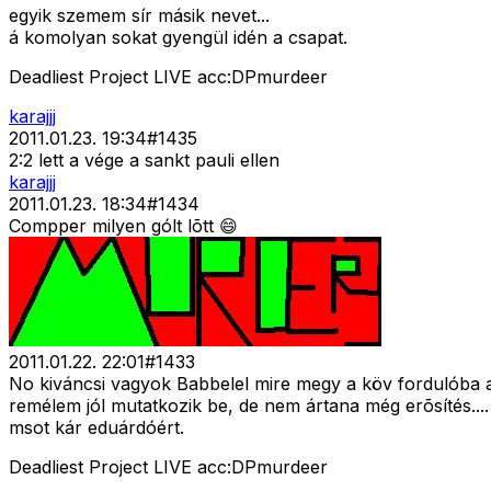
egyik szemem sír másik nevet...
á komolyan sokat gyengül idén a csapat.
Deadliest Project LIVE acc:DPmurdeer
karajjj
2011.01.23. 19:34
#
1435
2:2 lett a vége a sankt pauli ellen
karajjj
2011.01.23. 18:34
#
1434
Compper milyen gólt lõtt 😄
2011.01.22. 22:01
#
1433
No kiváncsi vagyok Babbelel mire megy a köv fordulóba a
remélem jól mutatkozik be, de nem ártana még erõsítés....
msot kár eduárdóért.
Deadliest Project LIVE acc:DPmurdeer