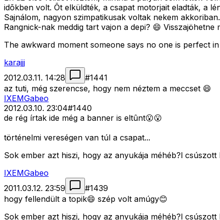
idõkben volt. Õt elküldték, a csapat motorjait eladták, a lé
Sajnálom, nagyon szimpatikusak voltak nekem akkoriban.
Rangnick-nak meddig tart vajon a depi? 😄 Visszajöhetne 
The awkward moment someone says no one is perfect in 
karajjj
2012.03.11. 14:28
#
1441
az tuti, még szerencse, hogy nem néztem a meccset 😄
IXEMGabeo
2012.03.10. 23:04
#
1440
de rég írtak ide még a banner is eltûnt😮😮
történelmi vereségen van túl a csapat...
Sok ember azt hiszi, hogy az anyukája méhéb?l csúszott k
IXEMGabeo
2011.03.12. 23:59
#
1439
hogy fellendült a topik😄 szép volt amúgy😊
Sok ember azt hiszi, hogy az anyukája méhéb?l csúszott k