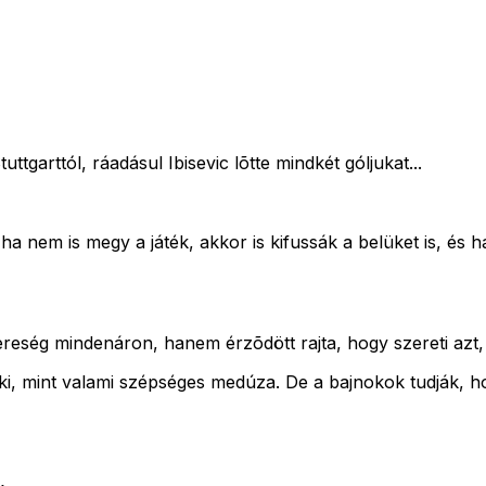
ttgarttól, ráadásul Ibisevic lõtte mindkét góljukat...
ha nem is megy a játék, akkor is kifussák a belüket is, és h
reség mindenáron, hanem érzõdött rajta, hogy szereti azt, 
i, mint valami szépséges medúza. De a bajnokok tudják, ho