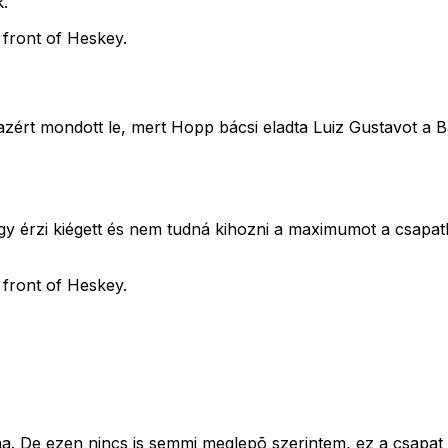
k.
front of Heskey.
azért mondott le, mert Hopp bácsi eladta Luiz Gustavot a Ba
y érzi kiégett és nem tudná kihozni a maximumot a csapatb
front of Heskey.
lna. De ezen nincs is semmi meglepõ szerintem, ez a csapa