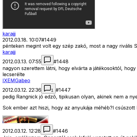
karajjj
2012.03.18. 10:07
#
1449
pénteken megint volt egy szép zakó, most a nagy rivális Stu
karajjj
2012.03.13. 07:55
#
1448
nagyon szerettem látni, hogy elvárta a játékosoktól, hogy 
lecserélte
IXEMGabeo
2012.03.12. 22:36
#
1447
1
pedig Rangnick jó edzõ, tipikusan olyan, akinek nem a nye
Sok ember azt hiszi, hogy az anyukája méhéb?l csúszott k
2012.03.12. 12:28
#
1446