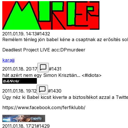
2011.01.19. 14:13
#
1432
Remélem ténleg jön babel kéne a csaptnak az erõsítés so
Deadliest Project LIVE acc:DPmurdeer
karajjj
2011.01.18. 20:17
#
1431
hát azért nem egy Simon Krisztián... <#idiota>
2011.01.18. 19:12
#
1430
Úgy néz ki Babel kicsit kiverte a biztosítékot azzal a Twit
https://www.facebook.com/ferfiklubb/
2011.01.18. 17:21
#
1429