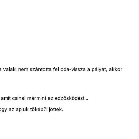
a valaki nem szántotta fel oda-vissza a pályát, akkor
amit csinál mármint az edzõsködést...
gy az apjuk tökéb?l jöttek.