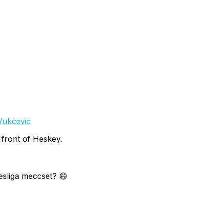
Vukcevic
front of Heskey.
desliga meccset? 😄