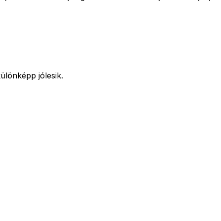
ülönképp jólesik.