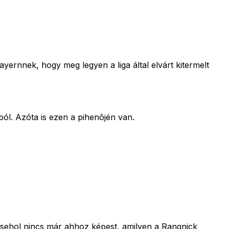
yernnek, hogy meg legyen a liga által elvárt kitermelt
ól. Azóta is ezen a pihenõjén van.
t sehol nincs már ahhoz képest, amilyen a Rangnick