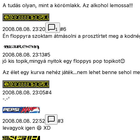
A tudás olyan, mint a körömlakk. Az alkohol lemossa!!!
2008.08.08. 23:20
#
6
1
Én floppyra szoktam átmásolni a prosztírtet meg a kodnég
2008.08.08. 23:13
#
5
jó kis topik,mingyá nyitok egy floppys pop topikot😊
Az élet egy kurva nehéz játék...nem lehet benne sehol me
2008.08.08. 23:05
#
4
-.-'
2008.08.08. 22:52
#
3
levagyok igen 😄 XD