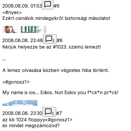
2008.08.09. 01:53
#
9
<#nyes>
Ezért csinálok mindegyikrõl biztonsági másolatot
2008.08.08. 23:48
#
8
1
Kérjük helyezze be az #1023. számú lemezt!
...
A lemez olvasása közben végzetes hiba történt.
<#gonosz1>
My name is ios... Edios. Not Eidos you f*ck*n pr*ck!
2008.08.08. 23:30
#
7
1
az kb 1024 floppyy<#gonosz1>
és mindet megszámozod?