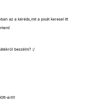
ban az a kéréds,mit a pixát keresel itt
nteni!
átékról beszélni? :/
ft-ért!!!