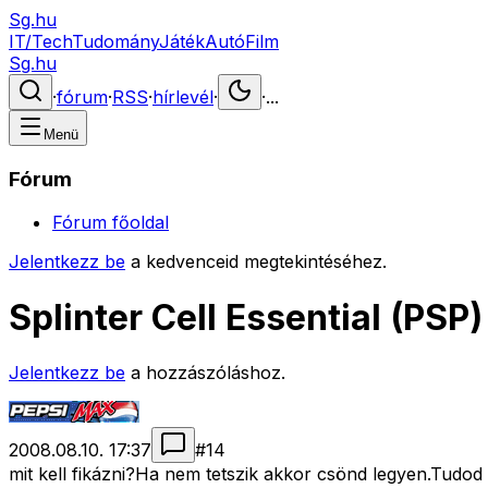
Sg.hu
IT/Tech
Tudomány
Játék
Autó
Film
Sg.hu
·
fórum
·
RSS
·
hírlevél
·
·
...
Menü
Fórum
Fórum főoldal
Jelentkezz be
a kedvenceid megtekintéséhez.
Splinter Cell Essential (PSP)
Jelentkezz be
a hozzászóláshoz.
2008.08.10. 17:37
#
14
mit kell fikázni?Ha nem tetszik akkor csönd legyen.Tud