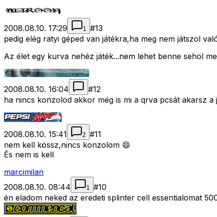
2008.08.10. 17:29
#
13
1
pedig elég ratyi géped van játékra,ha meg nem játszol való
Az élet egy kurva nehéz játék...nem lehet benne sehol me
2008.08.10. 16:04
#
12
ha nincs konzolod akkor még is mi a qrva pcsát akarsz a j
2008.08.10. 15:41
#
11
2
nem kell kössz,nincs konzolom 😄
És nem is kell
marcimilan
2008.08.10. 08:44
#
10
1
én eladom neked az eredeti splinter cell essentialomat 5000