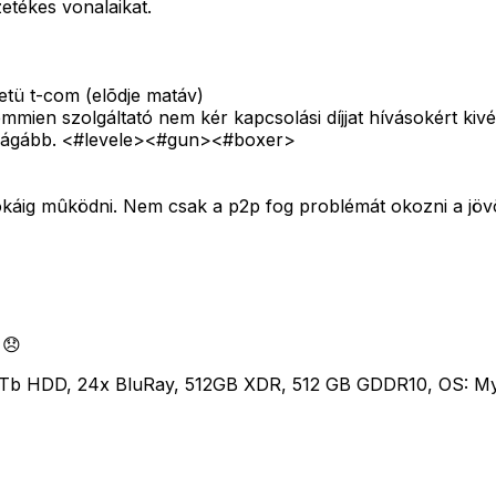
zetékes vonalaikat.
etü t-com (elõdje matáv)
mmien szolgáltató nem kér kapcsolási díjjat hívásokért kiv
rágább. <#levele>
<#gun>
<#boxer>
okáig mûködni. Nem csak a p2p fog problémát okozni a jöv
 😞
0Tb HDD, 24x BluRay, 512GB XDR, 512 GB GDDR10, OS: M