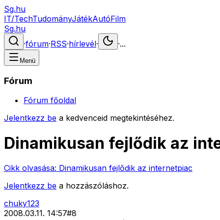
Sg.hu
IT/Tech
Tudomány
Játék
Autó
Film
Sg.hu
·
fórum
·
RSS
·
hírlevél
·
·
...
Menü
Fórum
Fórum főoldal
Jelentkezz be
a kedvenceid megtekintéséhez.
Dinamikusan fejlődik az int
Cikk olvasása:
Dinamikusan fejlődik az internetpiac
Jelentkezz be
a hozzászóláshoz.
chuky123
2008.03.11. 14:57
#
8