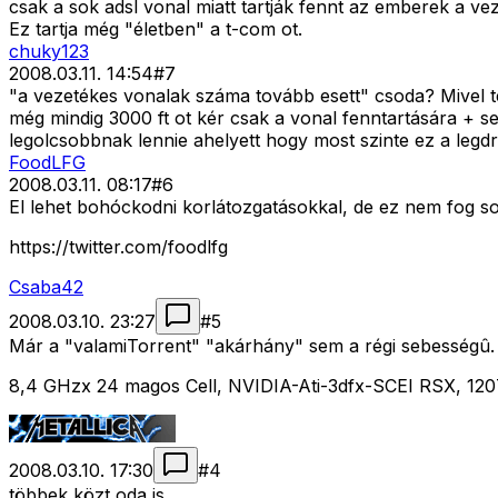
csak a sok adsl vonal miatt tartják fennt az emberek a ve
Ez tartja még "életben" a t-com ot.
chuky123
2008.03.11. 14:54
#
7
"a vezetékes vonalak száma tovább esett" csoda? Mivel t
még mindig 3000 ft ot kér csak a vonal fenntartására + se
legolcsobbnak lennie ahelyett hogy most szinte ez a legd
FoodLFG
2008.03.11. 08:17
#
6
El lehet bohóckodni korlátozgatásokkal, de ez nem fog s
https://twitter.com/foodlfg
Csaba42
2008.03.10. 23:27
#
5
Már a "valamiTorrent" "akárhány" sem a régi sebességû.
8,4 GHzx 24 magos Cell, NVIDIA-Ati-3dfx-SCEI RSX, 12
2008.03.10. 17:30
#
4
többek közt oda is.