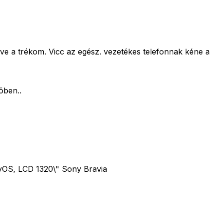
éve a trékom. Vicc az egész. vezetékes telefonnak kéne a
õben..
yOS, LCD 1320\" Sony Bravia