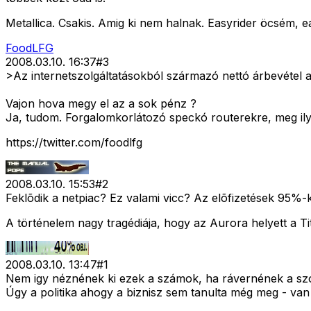
Metallica. Csakis. Amig ki nem halnak. Easyrider öcsém, e
FoodLFG
2008.03.10. 16:37
#
3
>Az internetszolgáltatásokból származó nettó árbevétel a
Vajon hova megy el az a sok pénz ?
Ja, tudom. Forgalomkorlátozó speckó routerekre, meg ilye
https://twitter.com/foodlfg
2008.03.10. 15:53
#
2
Feklõdik a netpiac? Ez valami vicc? Az elõfizetések 95%-
A történelem nagy tragédiája, hogy az Aurora helyett a T
2008.03.10. 13:47
#
1
Nem igy néznének ki ezek a számok, ha rávernének a szol
Úgy a politika ahogy a biznisz sem tanulta még meg - van 