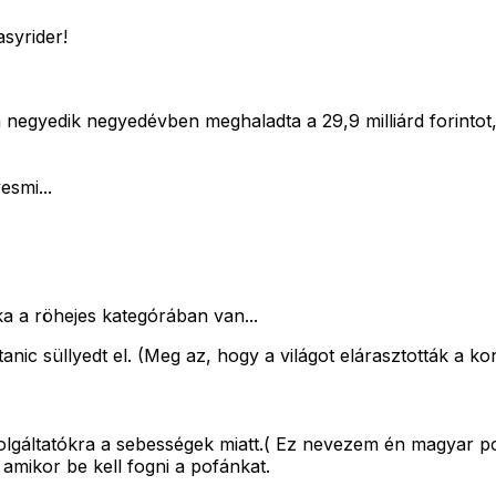
asyrider!
 negyedik negyedévben meghaladta a 29,9 milliárd forintot,
smi...
ka a röhejes kategórában van...
itanic süllyedt el. (Meg az, hogy a világot elárasztották 
gáltatókra a sebességek miatt.( Ez nevezem én magyar pofá
amikor be kell fogni a pofánkat.