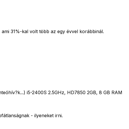
 ami 31%-kal volt több az egy évvel korábbinál.
a konteóhív?k...) i5-2400S 2.5GHz, HD7850 2GB, 8 GB RAM
tlanságnak - ilyeneket irni.