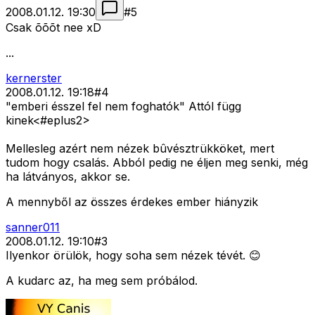
2008.01.12. 19:30
#
5
Csak õõõt nee xD
...
kernerster
2008.01.12. 19:18
#
4
"emberi ésszel fel nem foghatók" Attól függ
kinek<#eplus2>
Mellesleg azért nem nézek bûvésztrükköket, mert
tudom hogy csalás. Abból pedig ne éljen meg senki, még
ha látványos, akkor se.
A mennyből az összes érdekes ember hiányzik
sanner011
2008.01.12. 19:10
#
3
Ilyenkor örülök, hogy soha sem nézek tévét. 😊
A kudarc az, ha meg sem próbálod.