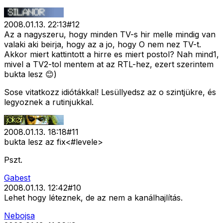
2008.01.13. 22:13
#
12
Az a nagyszeru, hogy minden TV-s hir melle mindig van
valaki aki beirja, hogy az a jo, hogy O nem nez TV-t.
Akkor miert kattintott a hirre es miert postol? Nah mind1,
mivel a TV2-tol mentem at az RTL-hez, ezert szerintem
bukta lesz 😊)
Sose vitatkozz idiótákkal! Lesüllyedsz az o szintjükre, és
legyoznek a rutinjukkal.
2008.01.13. 18:18
#
11
bukta lesz az fix<#levele>
Pszt.
Gabest
2008.01.13. 12:42
#
10
Lehet hogy léteznek, de az nem a kanálhajlítás.
Nebojsa