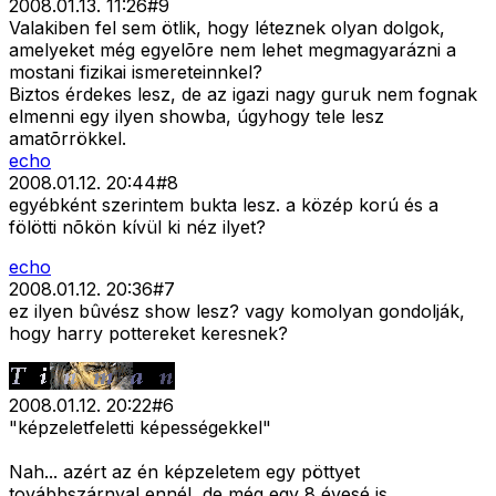
2008.01.13. 11:26
#
9
Valakiben fel sem ötlik, hogy léteznek olyan dolgok,
amelyeket még egyelõre nem lehet megmagyarázni a
mostani fizikai ismereteinnkel?
Biztos érdekes lesz, de az igazi nagy guruk nem fognak
elmenni egy ilyen showba, úgyhogy tele lesz
amatõrrökkel.
echo
2008.01.12. 20:44
#
8
egyébként szerintem bukta lesz. a közép korú és a
fölötti nõkön kívül ki néz ilyet?
echo
2008.01.12. 20:36
#
7
ez ilyen bûvész show lesz? vagy komolyan gondolják,
hogy harry pottereket keresnek?
2008.01.12. 20:22
#
6
"képzeletfeletti képességekkel"
Nah... azért az én képzeletem egy pöttyet
továbbszárnyal ennél, de még egy 8 évesé is