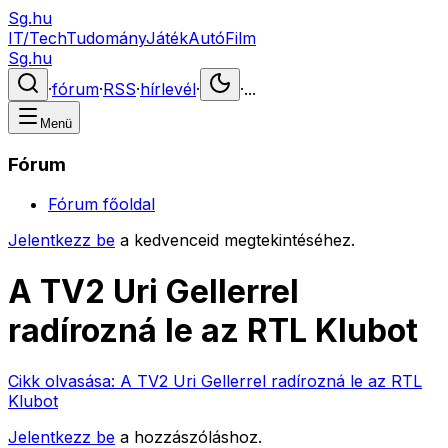
Sg.hu
IT/Tech
Tudomány
Játék
Autó
Film
Sg.hu
·
fórum
·
RSS
·
hírlevél
·
·
...
Menü
Fórum
Fórum főoldal
Jelentkezz be
a kedvenceid megtekintéséhez.
A TV2 Uri Gellerrel
radírozná le az RTL Klubot
Cikk olvasása:
A TV2 Uri Gellerrel radírozná le az RTL
Klubot
Jelentkezz be
a hozzászóláshoz.