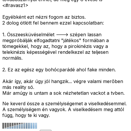
<#ravasz1>
Egyébként ezt nézni fogom az biztos.
2 dolog ötlött fel bennem ezzel kapcsolatban:
1. Összeesküvéselmélet ---> szépen lassan
megpróbálják elfogadtatni "játékos" formában a
tömegekkel, hogy az, hogy a pirokinézis vagy a
telekinézis képességével rendelkezel az teljesen
normális.
2. Ez az egész egy bohócparádé ahol fake minden.
Akár így, akár úgy jól hangzik... végre valami merõben
más reality só.
Már amúgy is untam a sok nézhetetlan vackot a tvben.
Ne keverd össze a személyiségemet a viselkedésemmel.
A személyiségem én vagyok. A viselkedésem meg attól
függ, hogy te ki vagy.