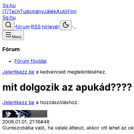
Sg.hu
IT/Tech
Tudomány
Játék
Autó
Film
Sg.hu
·
fórum
·
RSS
·
hírlevél
·
·
...
Menü
Fórum
Fórum főoldal
Jelentkezz be
a kedvenceid megtekintéséhez.
mit dolgozik az apukád????
Jelentkezz be
a hozzászóláshoz.
2008.01.01. 21:16
#
48
Gumiszobába való, ha valaki átteszi, akkor ott lehet az ok