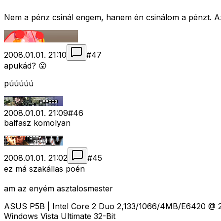
Nem a pénz csinál engem, hanem én csinálom a pénzt. Az é
2008.01.01. 21:10
#
47
apukád? 😮
púúúúú
2008.01.01. 21:09
#
46
balfasz komolyan
2008.01.01. 21:02
#
45
ez má szakállas poén
am az enyém asztalosmester
ASUS P5B | Intel Core 2 Duo 2,133/1066/4MB/E6420 @
Windows Vista Ultimate 32-Bit