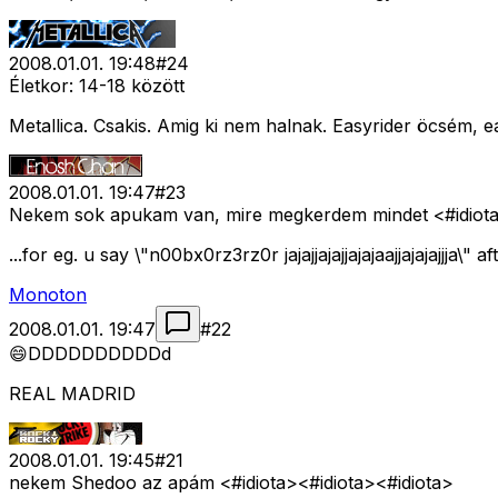
2008.01.01. 19:48
#
24
Életkor: 14-18 között
Metallica. Csakis. Amig ki nem halnak. Easyrider öcsém, e
2008.01.01. 19:47
#
23
Nekem sok apukam van, mire megkerdem mindet <#idiot
...for eg. u say \"n00bx0rz3rz0r jajajjajajjajajaajjajajaj
Monoton
2008.01.01. 19:47
#
22
😄DDDDDDDDDDd
REAL MADRID
2008.01.01. 19:45
#
21
nekem Shedoo az apám <#idiota>
<#idiota>
<#idiota>