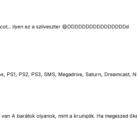
opicot... ilyen ez a szilveszter 😄DDDDDDDDDDDDDDDDd
, PS1, PS2, PS3, SMS, Megadrive, Saturn, Dreamcast, N
 van A barátok olyanok, mint a krumplik. Ha megeszed őke