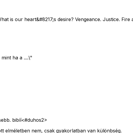
hat is our heart&#8217;s desire? Vengeance. Justice. Fire 
int ha a ....\"
sebb. bibíí<#duhos2>
ött elméletben nem, csak gyakorlatban van különbség.