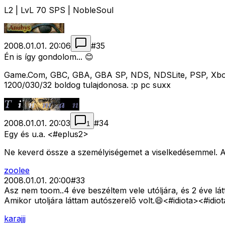
L2 | LvL 70 SPS | NobleSoul
2008.01.01. 20:06
#
35
Én is így gondolom... 😊
Game.Com, GBC, GBA, GBA SP, NDS, NDSLite, PSP, Xbox
1200/030/32 boldog tulajdonosa. :p pc suxx
2008.01.01. 20:03
#
34
1
Egy és u.a. <#eplus2>
Ne keverd össze a személyiségemet a viselkedésemmel. A 
zoolee
2008.01.01. 20:00
#
33
Asz nem toom..4 éve beszéltem vele utóljára, és 2 éve látt
Amikor utoljára láttam autószerelõ volt.😄<#idiota>
<#idio
karajjj