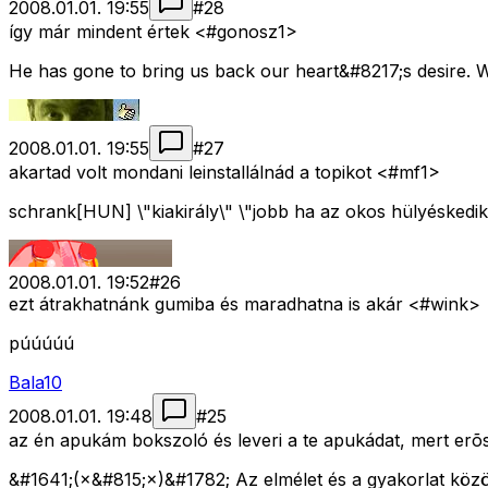
2008.01.01. 19:55
#
28
így már mindent értek <#gonosz1>
He has gone to bring us back our heart&#8217;s desire. W
2008.01.01. 19:55
#
27
akartad volt mondani leinstallálnád a topikot <#mf1>
schrank[HUN] \"kiakirály\" \"jobb ha az okos hülyéskedik m
2008.01.01. 19:52
#
26
ezt átrakhatnánk gumiba és maradhatna is akár <#wink>
púúúúú
Bala10
2008.01.01. 19:48
#
25
az én apukám bokszoló és leveri a te apukádat, mert erõ
&#1641;(×&#815;×)&#1782; Az elmélet és a gyakorlat köz