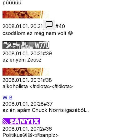
púúúúú
2008.01.01. 20:31
#
40
csodálom ez még nem volt 😄
2008.01.01. 20:31
#
39
az enyém Zeusz
2008.01.01. 20:31
#
38
alkoholista <#idiota>
<#idiota>
W B
2008.01.01. 20:28
#
37
az én apám Chuck Norris igazából...
2008.01.01. 20:12
#
36
Politikus😛😄<#banplz>