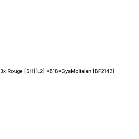
ero LvL3x Rouge [SH][L2] *818*GyaMoltalan [BF2142]