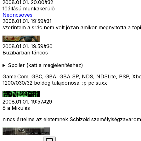
2008.01.01. 20:00
#
32
fõállású munkakerülõ
Neoncsoves
2008.01.01. 19:59
#
31
szerintem a srác nem volt józan amikor megnyitotta a t
2008.01.01. 19:59
#
30
Buzibárban táncos
Spoiler (katt a megjelenítéshez)
Game.Com, GBC, GBA, GBA SP, NDS, NDSLite, PSP, Xbox
1200/030/32 boldog tulajdonosa. :p pc suxx
2008.01.01. 19:57
#
29
õ a Mikulás
nincs értelme az életemnek Schizoid személyiségzavarom