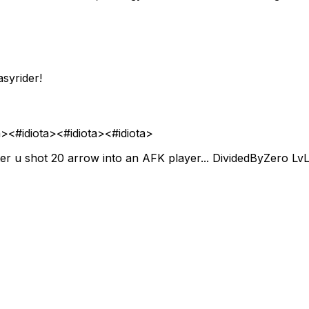
asyrider!
a>
<#idiota>
<#idiota>
<#idiota>
jja\" after u shot 20 arrow into an AFK player... DividedByZ