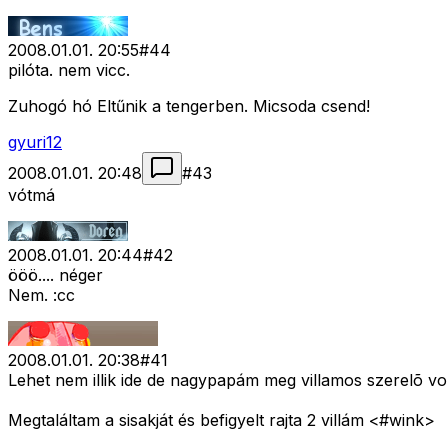
2008.01.01. 20:55
#
44
pilóta. nem vicc.
Zuhogó hó Eltűnik a tengerben. Micsoda csend!
gyuri12
2008.01.01. 20:48
#
43
vótmá
2008.01.01. 20:44
#
42
ööö.... néger
Nem. :cc
2008.01.01. 20:38
#
41
Lehet nem illik ide de nagypapám meg villamos szerelõ vol
Megtaláltam a sisakját és befigyelt rajta 2 villám <#wink>