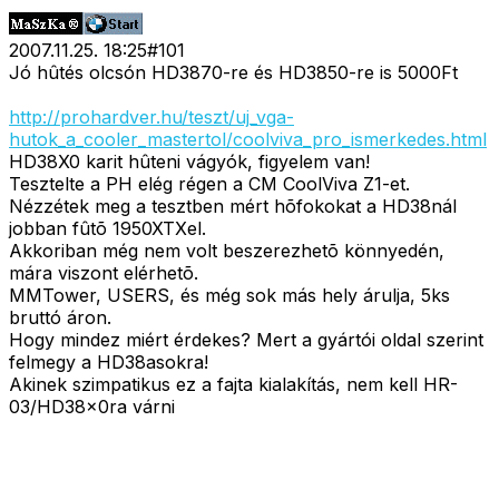
2007.11.25. 18:25
#
101
Jó hûtés olcsón HD3870-re és HD3850-re is 5000Ft
http://prohardver.hu/teszt/uj_vga-
hutok_a_cooler_mastertol/coolviva_pro_ismerkedes.html
HD38X0 karit hûteni vágyók, figyelem van!
Tesztelte a PH elég régen a CM CoolViva Z1-et.
Nézzétek meg a tesztben mért hõfokokat a HD38nál
jobban fûtõ 1950XTXel.
Akkoriban még nem volt beszerezhetõ könnyedén,
mára viszont elérhetõ.
MMTower, USERS, és még sok más hely árulja, 5ks
bruttó áron.
Hogy mindez miért érdekes? Mert a gyártói oldal szerint
felmegy a HD38asokra!
Akinek szimpatikus ez a fajta kialakítás, nem kell HR-
03/HD38x0ra várni