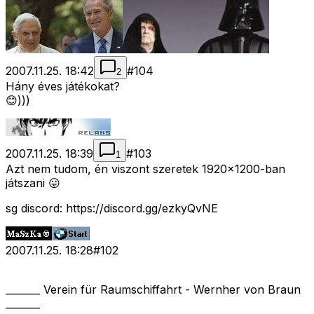
2007.11.25. 18:42
#
104
2
Hány éves játékokat?
😊)))
2007.11.25. 18:39
#
103
1
Azt nem tudom, én viszont szeretek 1920x1200-ban
játszani 😛
sg discord: https://discord.gg/ezkyQvNE
2007.11.25. 18:28
#
102
_______ Verein für Raumschiffahrt - Wernher von Braun
_______