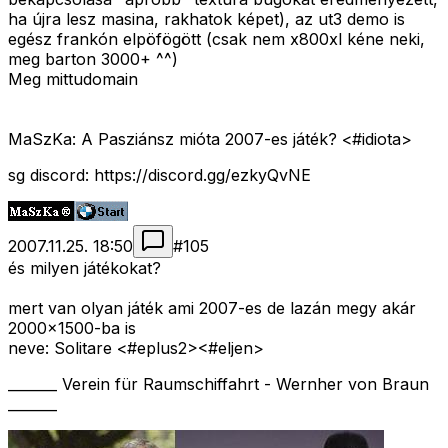
ha újra lesz masina, rakhatok képet), az ut3 demo is
egész frankón elpöfögött (csak nem x800xl kéne neki,
meg barton 3000+ ^^)
Meg mittudomain
MaSzKa: A Pasziánsz mióta 2007-es játék? <#idiota>
sg discord: https://discord.gg/ezkyQvNE
2007.11.25. 18:50
#
105
és milyen játékokat?
mert van olyan játék ami 2007-es de lazán megy akár
2000x1500-ba is
neve: Solitare <#eplus2>
<#eljen>
_______ Verein für Raumschiffahrt - Wernher von Braun
_______