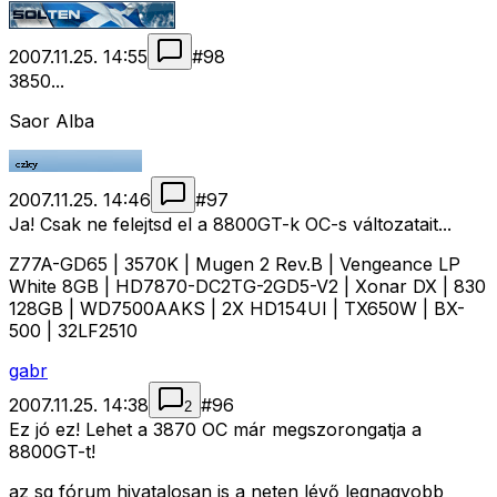
2007.11.25. 14:55
#
98
3850...
Saor Alba
2007.11.25. 14:46
#
97
Ja! Csak ne felejtsd el a 8800GT-k OC-s változatait...
Z77A-GD65 | 3570K | Mugen 2 Rev.B | Vengeance LP
White 8GB | HD7870-DC2TG-2GD5-V2 | Xonar DX | 830
128GB | WD7500AAKS | 2X HD154UI | TX650W | BX-
500 | 32LF2510
gabr
2007.11.25. 14:38
#
96
2
Ez jó ez! Lehet a 3870 OC már megszorongatja a
8800GT-t!
az sg fórum hivatalosan is a neten lévő legnagyobb