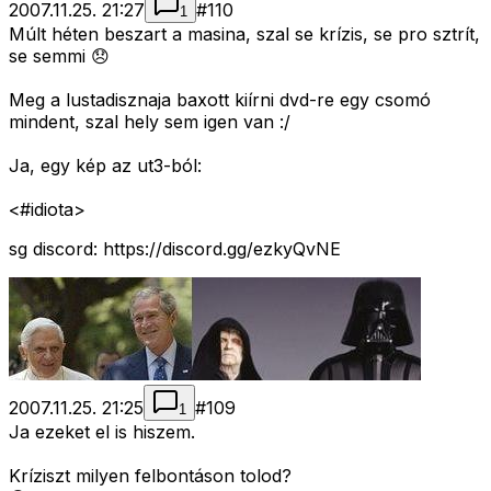
2007.11.25. 21:27
#
110
1
Múlt héten beszart a masina, szal se krízis, se pro sztrít,
se semmi 😞
Meg a lustadisznaja baxott kiírni dvd-re egy csomó
mindent, szal hely sem igen van :/
Ja, egy kép az ut3-ból:
<#idiota>
sg discord: https://discord.gg/ezkyQvNE
2007.11.25. 21:25
#
109
1
Ja ezeket el is hiszem.
Kríziszt milyen felbontáson tolod?