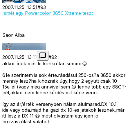
2007.11.25. 13:51
#
93
Ismét egy Powercolor 3850 Xtreme teszt
Saor Alba
2007.11.25. 13:11
#
92
akkor írjuk már le konkrétan:semmi 😊
61e szerintem is sok érte.ráadásul 256-os?a 3850 akkor
menniy lesz?ha kihoznák úgy,hogy 2 együtt csak 10-
15e-el (vagy még annyival sem 😊 lenne több egy 88GT-
nél,akkor nem lenne kérdés mit kéne venni
így az ár/érték versenyben nálam alulmarad.DX 10.1
ide,vagy oda.majd ha igazi dx 10-es játékok lesznek,már
itt lesz a DX 11 😄 most olvastam egy igen jó
hozzászólást valahol: