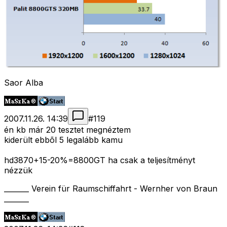
Saor Alba
2007.11.26. 14:39
#
119
én kb már 20 tesztet megnéztem
kiderült ebbõl 5 legalább kamu
hd3870+15-20%=8800GT ha csak a teljesítményt
nézzük
_______ Verein für Raumschiffahrt - Wernher von Braun
_______