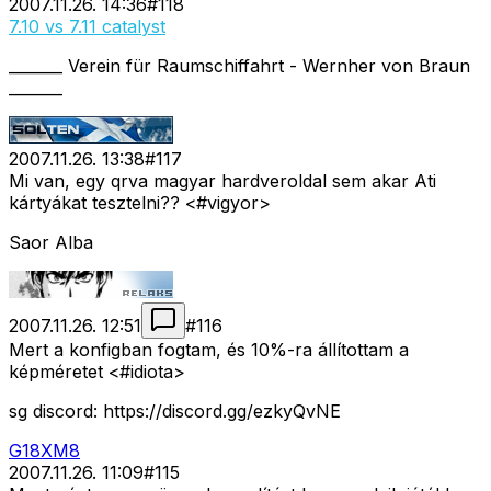
2007.11.26. 14:36
#
118
7.10 vs 7.11 catalyst
_______ Verein für Raumschiffahrt - Wernher von Braun
_______
2007.11.26. 13:38
#
117
Mi van, egy qrva magyar hardveroldal sem akar Ati
kártyákat tesztelni?? <#vigyor>
Saor Alba
2007.11.26. 12:51
#
116
Mert a konfigban fogtam, és 10%-ra állítottam a
képméretet <#idiota>
sg discord: https://discord.gg/ezkyQvNE
G18XM8
2007.11.26. 11:09
#
115