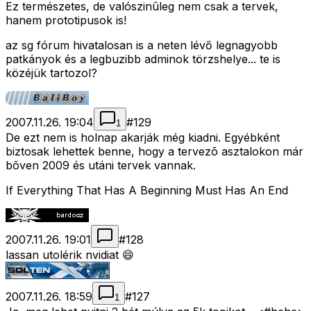
Ez természetes, de valószinûleg nem csak a tervek,
hanem prototipusok is!
az sg fórum hivatalosan is a neten lévő legnagyobb
patkányok és a legbuzibb adminok törzshelye... te is
közéjük tartozol?
2007.11.26. 19:04
#
129
1
De ezt nem is holnap akarják még kiadni. Egyébként
biztosak lehettek benne, hogy a tervezõ asztalokon már
bõven 2009 és utáni tervek vannak.
If Everything That Has A Beginning Must Has An End
2007.11.26. 19:01
#
128
lassan utolérik nvidiat 😄
2007.11.26. 18:59
#
127
1