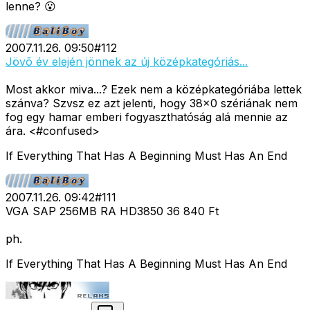
lenne? 😮
2007.11.26. 09:50
#
112
Jövõ év elején jönnek az új középkategóriás...
Most akkor miva...? Ezek nem a középkategóriába lettek
szánva? Szvsz ez azt jelenti, hogy 38x0 szériának nem
fog egy hamar emberi fogyaszthatóság alá mennie az
ára. <#confused>
If Everything That Has A Beginning Must Has An End
2007.11.26. 09:42
#
111
VGA SAP 256MB RA HD3850 36 840 Ft
ph.
If Everything That Has A Beginning Must Has An End