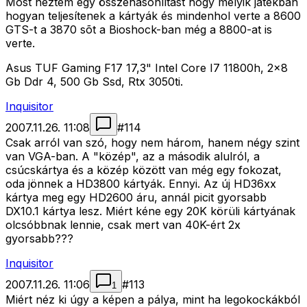
Most néztem egy összehasonlítást hogy melyik játékban
hogyan teljesítenek a kártyák és mindenhol verte a 8600
GTS-t a 3870 sõt a Bioshock-ban még a 8800-at is
verte.
Asus TUF Gaming F17 17,3" Intel Core I7 11800h, 2x8
Gb Ddr 4, 500 Gb Ssd, Rtx 3050ti.
Inquisitor
2007.11.26. 11:08
#
114
Csak arról van szó, hogy nem három, hanem négy szint
van VGA-ban. A "közép", az a második alulról, a
csúcskártya és a közép között van még egy fokozat,
oda jönnek a HD3800 kártyák. Ennyi. Az új HD36xx
kártya meg egy HD2600 áru, annál picit gyorsabb
DX10.1 kártya lesz. Miért kéne egy 20K körüli kártyának
olcsóbbnak lennie, csak mert van 40K-ért 2x
gyorsabb???
Inquisitor
2007.11.26. 11:06
#
113
1
Miért néz ki úgy a képen a pálya, mint ha legokockákból