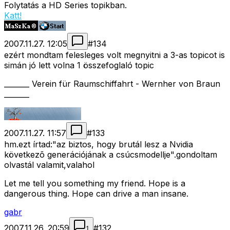
Folytatás a HD Series topikban.
Katt!
2007.11.27. 12:05
#
134
ezért mondtam felesleges volt megnyitni a 3-as topicot is
simán jó lett volna 1 összefoglaló topic
_______ Verein für Raumschiffahrt - Wernher von Braun
_______
2007.11.27. 11:57
#
133
hm.ezt írtad:"az biztos, hogy brutál lesz a Nvidia
következõ generációjának a csúcsmodellje".gondoltam
olvastál valamit,valahol
Let me tell you something my friend. Hope is a
dangerous thing. Hope can drive a man insane.
gabr
2007.11.26. 20:59
#
132
1