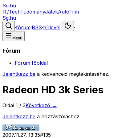
Sg.hu
IT/Tech
Tudomány
Játék
Autó
Film
Sg.hu
·
fórum
·
RSS
·
hírlevél
·
·
...
Menü
Fórum
Fórum főoldal
Jelentkezz be
a kedvenceid megtekintéséhez.
Radeon HD 3k Series
Oldal
1
/
3
Következő →
Jelentkezz be
a hozzászóláshoz.
2007.11.27. 13:35
#
135