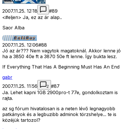
2007.11.25. 12:18
#
89
<#eljen>
Ja, ez az ár alap..
Saor Alba
2007.11.25. 12:06
#
88
Jó az ár??? Nem vagytok magatoknál. Akkor lenne jó
ha a 3850 40e ft a 3870 50e ft lenne. Így bukta lesz.
If Everything That Has A Beginning Must Has An End
gabr
2007.11.25. 11:56
#
87
2
Ja. Lehet kapni 1GB 2900pro-t 77e, gondolkoztam is
rajta.
az sg fórum hivatalosan is a neten lévő legnagyobb
patkányok és a legbuzibb adminok törzshelye... te is
közéjük tartozol?