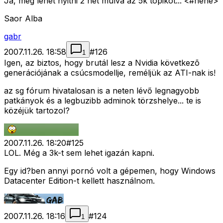
Ja, meg lehet nyitni 2 hét múlva az 5k topikot... <#hehe>
Saor Alba
gabr
2007.11.26. 18:58
#
126
1
Igen, az biztos, hogy brutál lesz a Nvidia következõ
generációjának a csúcsmodellje, reméljük az ATI-nak is!
az sg fórum hivatalosan is a neten lévő legnagyobb
patkányok és a legbuzibb adminok törzshelye... te is
közéjük tartozol?
2007.11.26. 18:20
#
125
LOL. Még a 3k-t sem lehet igazán kapni.
Egy id?ben annyi pornó volt a gépemen, hogy Windows
Datacenter Edition-t kellett használnom.
2007.11.26. 18:16
#
124
1