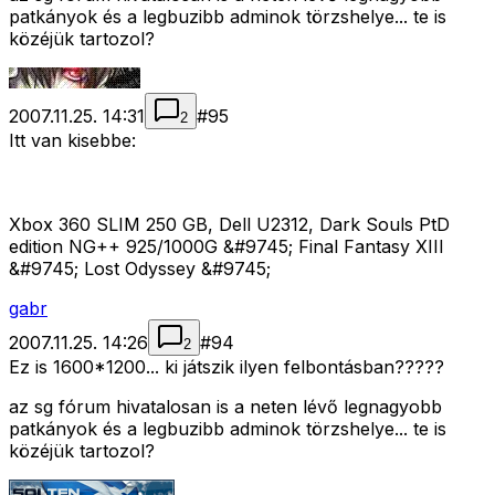
patkányok és a legbuzibb adminok törzshelye... te is
közéjük tartozol?
2007.11.25. 14:31
#
95
2
Itt van kisebbe:
Xbox 360 SLIM 250 GB, Dell U2312, Dark Souls PtD
edition NG++ 925/1000G &#9745; Final Fantasy XIII
&#9745; Lost Odyssey &#9745;
gabr
2007.11.25. 14:26
#
94
2
Ez is 1600*1200... ki játszik ilyen felbontásban?????
az sg fórum hivatalosan is a neten lévő legnagyobb
patkányok és a legbuzibb adminok törzshelye... te is
közéjük tartozol?