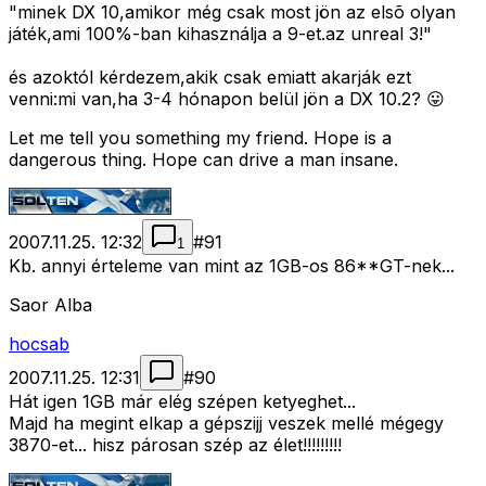
"minek DX 10,amikor még csak most jön az elsõ olyan
játék,ami 100%-ban kihasználja a 9-et.az unreal 3!"
és azoktól kérdezem,akik csak emiatt akarják ezt
venni:mi van,ha 3-4 hónapon belül jön a DX 10.2? 😛
Let me tell you something my friend. Hope is a
dangerous thing. Hope can drive a man insane.
2007.11.25. 12:32
#
91
1
Kb. annyi érteleme van mint az 1GB-os 86**GT-nek...
Saor Alba
hocsab
2007.11.25. 12:31
#
90
Hát igen 1GB már elég szépen ketyeghet...
Majd ha megint elkap a gépszijj veszek mellé mégegy
3870-et... hisz párosan szép az élet!!!!!!!!!