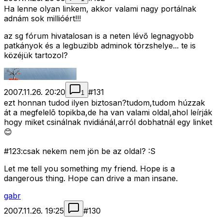
Ha lenne olyan linkem, akkor valami nagy portálnak
adnám sok millióért!!!
az sg fórum hivatalosan is a neten lévő legnagyobb
patkányok és a legbuzibb adminok törzshelye... te is
közéjük tartozol?
2007.11.26. 20:20
#
131
1
ezt honnan tudod ilyen biztosan?tudom,tudom húzzak
át a megfelelõ topikba,de ha van valami oldal,ahol leírják
hogy miket csinálnak nvidiánál,arról dobhatnál egy linket
😊
#123:csak nekem nem jön be az oldal? :S
Let me tell you something my friend. Hope is a
dangerous thing. Hope can drive a man insane.
gabr
2007.11.26. 19:25
#
130