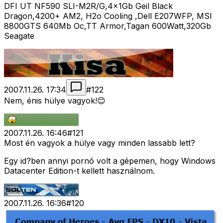
DFI UT NF590 SLI-M2R/G,4x1Gb Geil Black
Dragon,4200+ AM2, H2o Cooling ,Dell E207WFP, MSI
8800GTS 640Mb Oc,TT Armor,Tagan 600Watt,320Gb
Seagate
2007.11.26. 17:34
#
122
Nem, énis hülye vagyok!😊
2007.11.26. 16:46
#
121
Most én vagyok a hülye vagy minden lassabb lett?
Egy id?ben annyi pornó volt a gépemen, hogy Windows
Datacenter Edition-t kellett használnom.
2007.11.26. 16:36
#
120