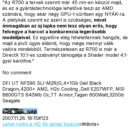
"Az R700 a tervek szerint már 45 nm-en készül majd,
és ez a gyártástechnológia lehetõvé teszi az AMD
számára, hogy akár négy GPU-t sûrítsen egy NYÁK-ra.
A pletykák szerint ez azért is szükséges,
mivel
önmagában az új lapka nem lesz olyan erõs, hogy
felvegye a harcot a konkurencia legerõsebb
modelljeivel.
Ez egyelõre elég hihetetlennek hangzik, de
majd a jövõ úgyis eldönti, hogy mégis mennyi válik
valóra mindebbõl. Természetesen az R700 is már a
DirectX 10.1-es szabványt támogatja a Shader model 4.1-
gyel karöltve."
No comment
DFI UT NF590 SLI-M2R/G,4x1Gb Geil Black
Dragon,4200+ AM2, H2o Cooling ,Dell E207WFP, MSI
8800GTS 640Mb Oc,TT Armor,Tagan 600Watt,320Gb
Seagate
2007.11.26. 18:15
#
123
Lehet nyitni a HD 4k series topicot
<#idiota>