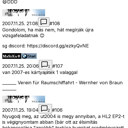
😄DDD
2007.11.25. 21:08
#
108
Gondolom, ha más nem, hát megírják újra
vizsgafeladatnak 😊
sg discord: https://discord.gg/ezkyQvNE
2007.11.25. 20:06
#
107
1
van 2007-es kártyajáték 1 valaggal
_______ Verein für Raumschiffahrt - Wernher von Braun
_______
2007.11.25. 19:04
#
106
2
Nyugodj meg, az ut2004 is megy annyiban, a HL2 EP2-t
is végignyomtam abban (bár ott az élsimítás
bekapcsolása "apróbb" textúra bugokat eredményezett,