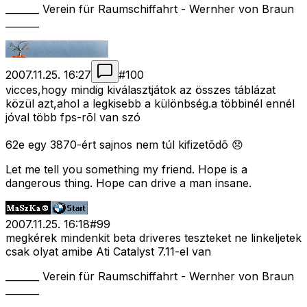
_______ Verein für Raumschiffahrt - Wernher von Braun
_______
2007.11.25. 16:27
#
100
vicces,hogy mindig kiválasztjátok az összes táblázat
közül azt,ahol a legkisebb a különbség.a többinél ennél
jóval több fps-rõl van szó
62e egy 3870-ért sajnos nem túl kifizetõdõ 😞
Let me tell you something my friend. Hope is a
dangerous thing. Hope can drive a man insane.
2007.11.25. 16:18
#
99
megkérek mindenkit beta driveres teszteket ne linkeljetek
csak olyat amibe Ati Catalyst 7.11-el van
_______ Verein für Raumschiffahrt - Wernher von Braun
_______