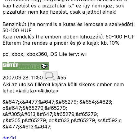
kap fizetést és a pizzafutár is." ez így nem igaz, sok
pizzafutár nem kap fizetést, csak a jattból élnek!
Benzinkút (ha normális a kutas és lemossa a szélvédõt):
50-100 HUF
Kaja rendelés (ha emberi idõben kihozzák): 50-100 HUF
Étterem (ha rendes a pincér és jó a kaja): kb. 10%
pc, xbox, xbox360, DS Lite terv: wii
2007.09.28. 11:50
#
55
1
Aki az utolsó filléreit kajára költi sikeres ember nem
lehet <#idiota>
<#idiota>
&#647;x&#477;&#647;&#65279; &#654;&#623;
o&#647;&#65279;&#65279;
s&#305;&#613;&#647;&#65279;&#65279;
p&#305;p&#65279; do&#633;p&#65279; ss&#592;q
&#477;&#613;&#647;
dav1d