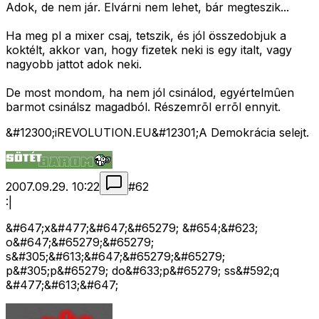
Adok, de nem jár. Elvárni nem lehet, bár megteszik...
Ha meg pl a mixer csaj, tetszik, és jól összedobjuk a
koktélt, akkor van, hogy fizetek neki is egy italt, vagy
nagyobb jattot adok neki.
De most mondom, ha nem jól csinálod, egyértelmûen
barmot csinálsz magadból. Részemrõl errõl ennyit.
&#12300;iREVOLUTION.EU&#12301;A Demokrácia selejt.
2007.09.29. 10:22
#
62
:|
&#647;x&#477;&#647;&#65279; &#654;&#623;
o&#647;&#65279;&#65279;
s&#305;&#613;&#647;&#65279;&#65279;
p&#305;p&#65279; do&#633;p&#65279; ss&#592;q
&#477;&#613;&#647;