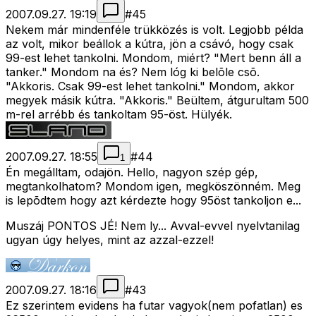
2007.09.27. 19:19
#
45
Nekem már mindenféle trükközés is volt. Legjobb példa
az volt, mikor beállok a kútra, jön a csávó, hogy csak
99-est lehet tankolni. Mondom, miért? "Mert benn áll a
tanker." Mondom na és? Nem lóg ki belõle csõ.
"Akkoris. Csak 99-est lehet tankolni." Mondom, akkor
megyek másik kútra. "Akkoris." Beültem, átgurultam 500
m-rel arrébb és tankoltam 95-öst. Hülyék.
2007.09.27. 18:55
#
44
1
Én megálltam, odajön. Hello, nagyon szép gép,
megtankolhatom? Mondom igen, megköszönném. Meg
is lepõdtem hogy azt kérdezte hogy 95öst tankoljon e...
Muszáj PONTOS JÉ! Nem ly... Avval-evvel nyelvtanilag
ugyan úgy helyes, mint az azzal-ezzel!
2007.09.27. 18:16
#
43
Ez szerintem evidens ha futar vagyok(nem pofatlan) es