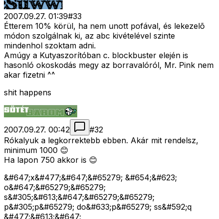
2007.09.27. 01:39
#
33
Étterem 10% körül, ha nem unott pofával, és lekezelõ
módon szolgálnak ki, az abc kivételével szinte
mindenhol szoktam adni.
Amúgy a Kutyaszorítóban c. blockbuster elején is
hasonló okoskodás megy az borravalóról, Mr. Pink nem
akar fizetni ^^
shit happens
2007.09.27. 00:42
#
32
Rókalyuk a legkorrektebb ebben. Akár mit rendelsz,
minimum 1000 😊
Ha lapon 750 akkor is 😊
&#647;x&#477;&#647;&#65279; &#654;&#623;
o&#647;&#65279;&#65279;
s&#305;&#613;&#647;&#65279;&#65279;
p&#305;p&#65279; do&#633;p&#65279; ss&#592;q
&#477;&#613;&#647;