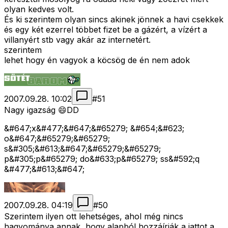
olyan kedves volt.
És ki szerintem olyan sincs akinek jönnek a havi csekkek
és egy két ezerrel többet fizet be a gázért, a vízért a
villanyért stb vagy akár az internetért.
szerintem
lehet hogy én vagyok a köcsög de én nem adok
2007.09.28. 10:02
#
51
Nagy igazság 😄DD
&#647;x&#477;&#647;&#65279; &#654;&#623;
o&#647;&#65279;&#65279;
s&#305;&#613;&#647;&#65279;&#65279;
p&#305;p&#65279; do&#633;p&#65279; ss&#592;q
&#477;&#613;&#647;
2007.09.28. 04:19
#
50
Szerintem ilyen ott lehetséges, ahol még nincs
hagyománya annak, hogy alapból hozzáírják a jattot a