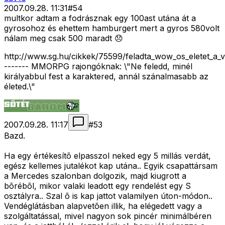
2007.09.28. 11:31
#
54
multkor adtam a fodrásznak egy 100ast utána át a
gyrosohoz és ehettem hamburgert mert a gyros 580volt
nálam meg csak 500 maradt 😞
http://www.sg.hu/cikkek/75599/feladta_wow_os_eletet_a_v
------- MMORPG rajongóknak: \"Ne feledd, minél
királyabbul fest a karaktered, annál szánalmasabb az
életed.\"
2007.09.28. 11:17
#
53
Bazd.
Ha egy értékesítõ elpasszol neked egy 5 millás verdát,
egész kellemes jutalékot kap utána.. Egyik csapattársam
a Mercedes szalonban dolgozik, majd kiugrott a
bõrébõl, mikor valaki leadott egy rendelést egy S
osztályra.. Szal õ is kap jattot valamilyen úton-módon..
Vendéglátásban alapvetõen illik, ha elégedett vagy a
szolgáltatással, mivel nagyon sok pincér minimálbéren