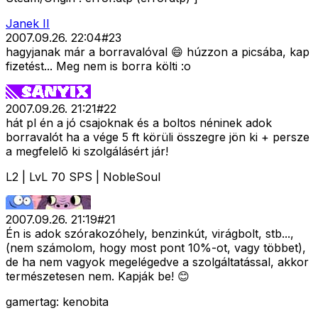
Janek II
2007.09.26. 22:04
#
23
hagyjanak már a borravalóval 😄 húzzon a picsába, kap
fizetést... Meg nem is borra költi :o
2007.09.26. 21:21
#
22
hát pl én a jó csajoknak és a boltos néninek adok
borravalót ha a vége 5 ft körüli összegre jön ki + persze
a megfelelõ ki szolgálásért jár!
L2 | LvL 70 SPS | NobleSoul
2007.09.26. 21:19
#
21
Én is adok szórakozóhely, benzinkút, virágbolt, stb...,
(nem számolom, hogy most pont 10%-ot, vagy többet),
de ha nem vagyok megelégedve a szolgáltatással, akkor
természetesen nem. Kapják be! 😊
gamertag: kenobita