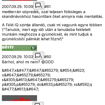
2007.09.29. 10:09
#
61
1
mediterrán söpredék, szal teljesen fölösleges a
skandinávokhoz hasonlítani õket annyira más mentalitás.
A Föld IQ szintje állandó, csak mi vagyunk egyre többen
\"Tanulok, mert egy idő után a tanulásba fektetett
munkám meghozza a gyümölcsét, és mint tudjuk a
gyümölcsből pálinkát lehet főzni!\"
2007.09.29. 10:03
#
60
1
Bárhol, ahol mi nem? 😄DDD
&#647;x&#477;&#647;&#65279; &#654;&#623;
o&#647;&#65279;&#65279;
s&#305;&#613;&#647;&#65279;&#65279;
p&#305;p&#65279; do&#633;p&#65279; ss&#592;q
&#477;&#613;&#647;