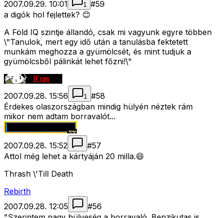
2007.09.29. 10:01
#
59
1
a digók hol fejlettek? 😊
A Föld IQ szintje állandó, csak mi vagyunk egyre többen
\"Tanulok, mert egy idő után a tanulásba fektetett
munkám meghozza a gyümölcsét, és mint tudjuk a
gyümölcsből pálinkát lehet főzni!\"
2007.09.28. 15:56
#
58
1
Érdekes olaszországban mindig hülyén néztek rám
mikor nem adtam borravalót...
2007.09.28. 15:52
#
57
Attol még lehet a kártyáján 20 milla.😄
Thrash \'Till Death
Rebirth
2007.09.28. 12:05
#
56
"Szerintem nagy hülyeség a borravaló. Benzikutas is