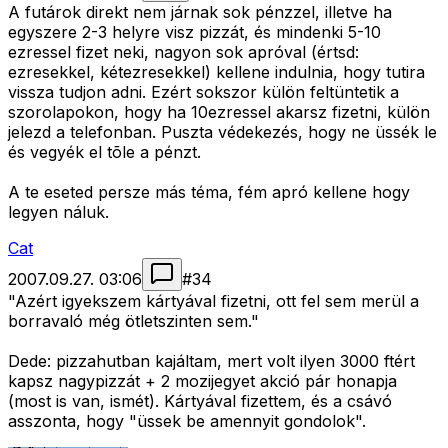
A futárok direkt nem járnak sok pénzzel, illetve ha
egyszere 2-3 helyre visz pizzát, és mindenki 5-10
ezressel fizet neki, nagyon sok apróval (értsd:
ezresekkel, kétezresekkel) kellene indulnia, hogy tutira
vissza tudjon adni. Ezért sokszor külön feltüntetik a
szorolapokon, hogy ha 10ezressel akarsz fizetni, külön
jelezd a telefonban. Puszta védekezés, hogy ne üssék le
és vegyék el tõle a pénzt.
A te eseted persze más téma, fém apró kellene hogy
legyen náluk.
Cat
2007.09.27. 03:06
#
34
"Azért igyekszem kártyával fizetni, ott fel sem merül a
borravaló még ötletszinten sem."
Dede: pizzahutban kajáltam, mert volt ilyen 3000 ftért
kapsz nagypizzát + 2 mozijegyet akció pár honapja
(most is van, ismét). Kártyával fizettem, és a csávó
asszonta, hogy "üssek be amennyit gondolok".