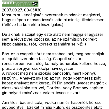
2007.09.27. 00:05
#
30
Most mint vendéglátós szeretnék mindenkit megkérni,
hogy szépen okosan tessék jattolni mindig, illedelmesen
(feltéve ha korrekt a kiszolgálás.)
De akinek a száját egy este alatt nem hagyja el egyszer
sem a légyszives szócska, az ne számítson korrekt
kiszolgálásra.. (sõt, korrekt számlára se >😊 )
Btw. ez a csapolt sört nem szabad inni, meg pancsolják
a tequilát szerintem fasság. Csapolt sör zárt
rendszerben van, elég komoly buherálás kellene hozzá,
plusz a sörgyár csekkolja havi egyszer..
A rövidet meg nem szokás pancsolni, mert könnyû
kiszúrni.. Ahelyett inkább az fut, hogy kommersz piát
kapsz ahelyett amit kérsz.. Pl Finlandiás üveget megtöltik
alaszka/kalinka stb-vel, Gordon, vagy Bombay saphire
gin helyett rádsóznak valami tesco-s szart..
Ami tilos: bacardi cola, vodka nari és hasonlók kérése,
egybeöntve.. Ezeket mindig külön, és összeöntés elõtt