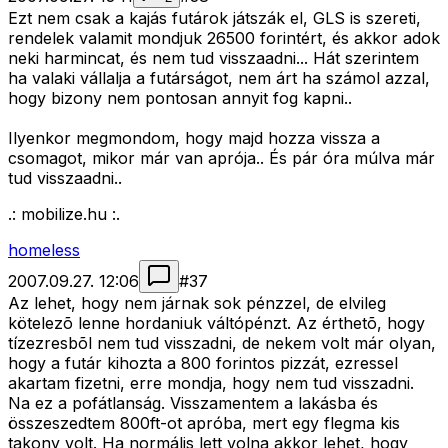
Ezt nem csak a kajás futárok játszák el, GLS is szereti,
rendelek valamit mondjuk 26500 forintért, és akkor adok
neki harmincat, és nem tud visszaadni... Hát szerintem
ha valaki vállalja a futárságot, nem árt ha számol azzal,
hogy bizony nem pontosan annyit fog kapni..
Ilyenkor megmondom, hogy majd hozza vissza a
csomagot, mikor már van aprója.. És pár óra múlva már
tud visszaadni..
.: mobilize.hu :.
homeless
2007.09.27. 12:06
#
37
Az lehet, hogy nem járnak sok pénzzel, de elvileg
kötelezõ lenne hordaniuk váltópénzt. Az érthetõ, hogy
tízezresbõl nem tud visszadni, de nekem volt már olyan,
hogy a futár kihozta a 800 forintos pizzát, ezressel
akartam fizetni, erre mondja, hogy nem tud visszadni.
Na ez a pofátlanság. Visszamentem a lakásba és
összeszedtem 800ft-ot apróba, mert egy flegma kis
takony volt. Ha normális lett volna akkor lehet, hogy