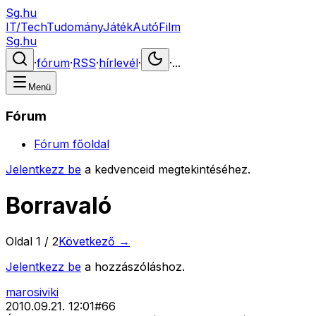
Sg.hu
IT/Tech
Tudomány
Játék
Autó
Film
Sg.hu
·
fórum
·
RSS
·
hírlevél
·
·
...
Menü
Fórum
Fórum főoldal
Jelentkezz be
a kedvenceid megtekintéséhez.
Borravaló
Oldal
1
/
2
Következő →
Jelentkezz be
a hozzászóláshoz.
marosiviki
2010.09.21. 12:01
#
66