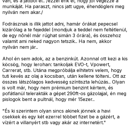
van, és a jattból él.. /ezzel érik el, hogy jól végezze a
munkáját. Ha paraszt, nincs jatt ugye, éhendögleni meg
nyilván nem akar./
Fodrásznak is illik jattot adni, hamár órákat pepecsel
kizárólag a te fejeddel (mondjuk a tieddel nem feltétlenül,
de egy nõnél már rúghat simán 3 órára), és összehoz
valamit ami neked nagyon tetszik.. Ha nem, akkor
nyilván nem jár..
Ahol én sem adok, az a benzinkút. Azonnal ott kezi a kis
köcsög, hogy lerohan: tankoljak EVO-t, Vpowert,
Carrerat, stb. Utána megpróbálja elhitetni velem, hogy
tuti kevés az olaj a kocsiban, után kellene tölteni.. Ott az
összes látszólagos kedvesség színtiszta lehúzás.. Olyan
is volt már, hogy nem prémium benzint kértem, és
pofátlanül telerakták a gépet 290ft-os gázolajjal, én meg
pislogok bent a pultnál, hogy mér 15ezer..
"És ki szerintem olyan sincs akinek jönnek a havi
csekkek és egy két ezerrel többet fizet be a gázért, a
vízért a villanyért stb vagy akár az internetért."