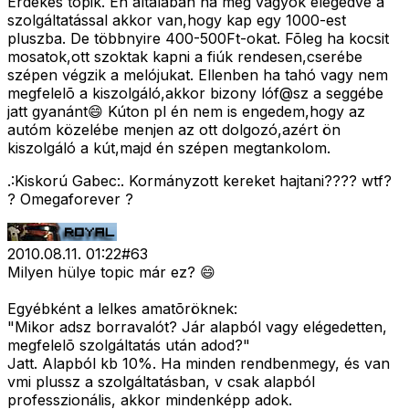
Érdekes topik. Én általában ha meg vagyok elégedve a
szolgáltatással akkor van,hogy kap egy 1000-est
pluszba. De többnyire 400-500Ft-okat. Fõleg ha kocsit
mosatok,ott szoktak kapni a fiúk rendesen,cserébe
szépen végzik a melójukat. Ellenben ha tahó vagy nem
megfelelõ a kiszolgáló,akkor bizony lóf@sz a seggébe
jatt gyanánt😄 Kúton pl én nem is engedem,hogy az
autóm közelébe menjen az ott dolgozó,azért ön
kiszolgáló a kút,majd én szépen megtankolom.
.:Kiskorú Gabec:. Kormányzott kereket hajtani???? wtf?
? Omegaforever ?
2010.08.11. 01:22
#
63
Milyen hülye topic már ez? 😄
Egyébként a lelkes amatõröknek:
"Mikor adsz borravalót? Jár alapból vagy elégedetten,
megfelelõ szolgáltatás után adod?"
Jatt. Alapból kb 10%. Ha minden rendbenmegy, és van
vmi plussz a szolgáltatásban, v csak alapból
professzionális, akkor mindenképp adok.