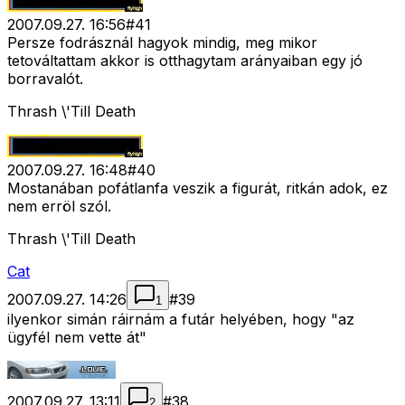
2007.09.27. 16:56
#
41
Persze fodrásznál hagyok mindig, meg mikor
tetováltattam akkor is otthagytam arányaiban egy jó
borravalót.
Thrash \'Till Death
2007.09.27. 16:48
#
40
Mostanában pofátlanfa veszik a figurát, ritkán adok, ez
nem erröl szól.
Thrash \'Till Death
Cat
2007.09.27. 14:26
#
39
1
ilyenkor simán ráirnám a futár helyében, hogy "az
ügyfél nem vette át"
2007.09.27. 13:11
#
38
2