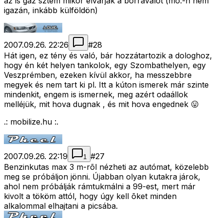
az is gáz sztem mikor elvárják a borravalót (mo.-n nem
igazán, inkább külföldön)
2007.09.26. 22:26
#
28
Hát igen, ez tény és való, bár hozzátartozik a dologhoz,
hogy én két helyen tankolok, egy Szombathelyen, egy
Veszprémben, ezeken kívül akkor, ha messzebbre
megyek és nem tart ki pl. Itt a kúton ismerek már szinte
mindenkit, engem is ismernek, meg azért odaállok
melléjük, mit hova dugnak , és mit hova engednek 😛
.: mobilize.hu :.
2007.09.26. 22:19
#
27
1
Benzinkutas max 3 m-rõl nézheti az autómat, közelebb
meg se próbáljon jönni. Újabban olyan kutakra járok,
ahol nem próbálják rámtukmálni a 99-est, mert már
kivolt a tököm attól, hogy úgy kell õket minden
alkalommal elhajtani a picsába.