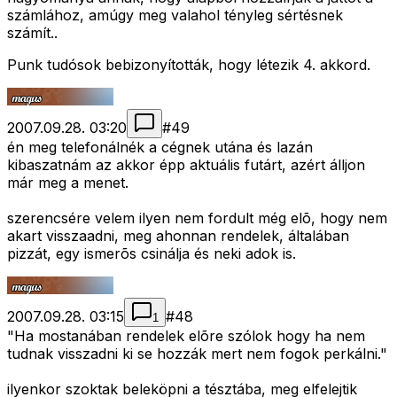
számlához, amúgy meg valahol tényleg sértésnek
számít..
Punk tudósok bebizonyították, hogy létezik 4. akkord.
2007.09.28. 03:20
#
49
én meg telefonálnék a cégnek utána és lazán
kibaszatnám az akkor épp aktuális futárt, azért álljon
már meg a menet.
szerencsére velem ilyen nem fordult még elõ, hogy nem
akart visszaadni, meg ahonnan rendelek, általában
pizzát, egy ismerõs csinálja és neki adok is.
2007.09.28. 03:15
#
48
1
"Ha mostanában rendelek elõre szólok hogy ha nem
tudnak visszadni ki se hozzák mert nem fogok perkálni."
ilyenkor szoktak beleköpni a tésztába, meg elfelejtik