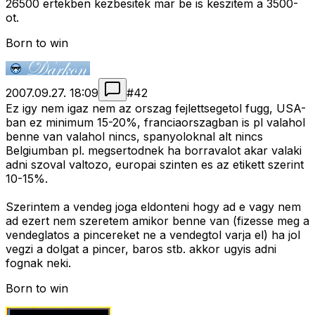
26500 ertekben kezbesitek mar be is keszitem a 3500-
ot.
Born to win
2007.09.27. 18:09
#
42
Ez igy nem igaz nem az orszag fejlettsegetol fugg, USA-
ban ez minimum 15-20%, franciaorszagban is pl valahol
benne van valahol nincs, spanyoloknal alt nincs
Belgiumban pl. megsertodnek ha borravalot akar valaki
adni szoval valtozo, europai szinten es az etikett szerint
10-15%.
Szerintem a vendeg joga eldonteni hogy ad e vagy nem
ad ezert nem szeretem amikor benne van (fizesse meg a
vendeglatos a pincereket ne a vendegtol varja el) ha jol
vegzi a dolgat a pincer, baros stb. akkor ugyis adni
fognak neki.
Born to win