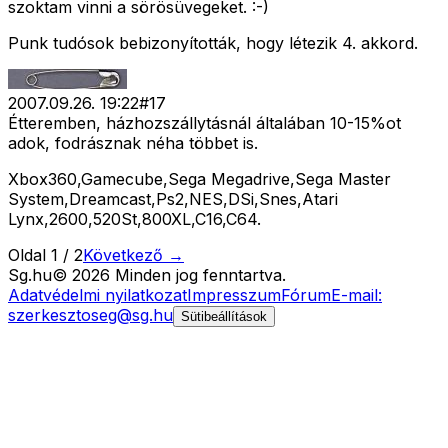
szoktam vinni a sörösüvegeket. :-)
Punk tudósok bebizonyították, hogy létezik 4. akkord.
2007.09.26. 19:22
#
17
Étteremben, házhozszállytásnál általában 10-15%ot
adok, fodrásznak néha többet is.
Xbox360,Gamecube,Sega Megadrive,Sega Master
System,Dreamcast,Ps2,NES,DSi,Snes,Atari
Lynx,2600,520St,800XL,C16,C64.
Oldal
1
/
2
Következő →
Sg
.hu
©
2026
Minden jog fenntartva.
Adatvédelmi nyilatkozat
Impresszum
Fórum
E-mail:
szerkesztoseg@sg.hu
Sütibeállítások