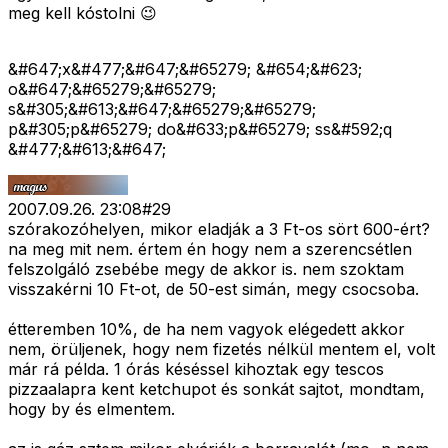
meg kell kóstolni 😉
&#647;x&#477;&#647;&#65279; &#654;&#623;
o&#647;&#65279;&#65279;
s&#305;&#613;&#647;&#65279;&#65279;
p&#305;p&#65279; do&#633;p&#65279; ss&#592;q
&#477;&#613;&#647;
2007.09.26. 23:08
#
29
szórakozóhelyen, mikor eladják a 3 Ft-os sört 600-ért?
na meg mit nem. értem én hogy nem a szerencsétlen
felszolgáló zsebébe megy de akkor is. nem szoktam
visszakérni 10 Ft-ot, de 50-est simán, megy csocsoba.
étteremben 10%, de ha nem vagyok elégedett akkor
nem, örüljenek, hogy nem fizetés nélkül mentem el, volt
már rá példa. 1 órás késéssel kihoztak egy tescos
pizzaalapra kent ketchupot és sonkát sajtot, mondtam,
hogy by és elmentem.