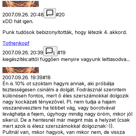
2007.09.26. 20:48
#
20
xDD hát igen.
Punk tudósok bebizonyították, hogy létezik 4. akkord.
Tothenkopf
2007.09.26. 20:39
#
19
1
kiegészítés:attól függõen menyire vagyunk leittasodva...
2007.09.26. 19:39
#
18
Én is 10% ot szoktam hagyni annak, aki próbálja
tisztességesen csinálni a dolgát. Fodrásznál szerintem
különösen fontos, mert õ éles szerszámokkal dolgozik
nagy kockázati tényezõvel. Pl. nem tudja a hajam
visszanöveszteni ha többet vág, vagy borotvával
levághatja a fejem, úgyhogy mindig nagy öröm, mikor jól
sikerül. De a hentesnél már megint más a helyzet (csak
mert azok is élesz szerszámokkal dolgoznak:-)).
Pultnál van, mikor hagyok, van mikor nem, de vissza