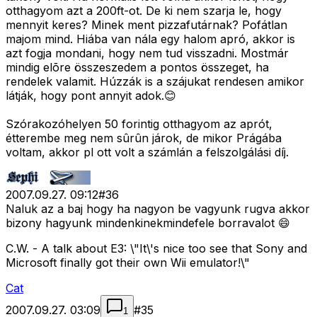
otthagyom azt a 200ft-ot. De ki nem szarja le, hogy
mennyit keres? Minek ment pizzafutárnak? Pofátlan
majom mind. Hiába van nála egy halom apró, akkor is
azt fogja mondani, hogy nem tud visszadni. Mostmár
mindig elõre összeszedem a pontos összeget, ha
rendelek valamit. Húzzák is a szájukat rendesen amikor
látják, hogy pont annyit adok.😊
Szórakozóhelyen 50 forintig otthagyom az aprót,
étterembe meg nem sûrûn járok, de mikor Prágába
voltam, akkor pl ott volt a számlán a felszolgálási díj.
2007.09.27. 09:12
#
36
Naluk az a baj hogy ha nagyon be vagyunk rugva akkor
bizony hagyunk mindenkinekmindefele borravalot 😄
C.W. - A talk about E3: \"It\'s nice too see that Sony and
Microsoft finally got their own Wii emulator!\"
Cat
2007.09.27. 03:09
#
35
1