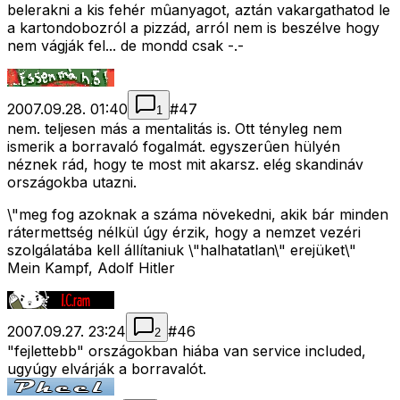
belerakni a kis fehér mûanyagot, aztán vakargathatod le
a kartondobozról a pizzád, arról nem is beszélve hogy
nem vágják fel... de mondd csak -.-
2007.09.28. 01:40
#
47
1
nem. teljesen más a mentalitás is. Ott tényleg nem
ismerik a borravaló fogalmát. egyszerûen hülyén
néznek rád, hogy te most mit akarsz. elég skandináv
országokba utazni.
\"meg fog azoknak a száma növekedni, akik bár minden
rátermettség nélkül úgy érzik, hogy a nemzet vezéri
szolgálatába kell állítaniuk \"halhatatlan\" erejüket\"
Mein Kampf, Adolf Hitler
2007.09.27. 23:24
#
46
2
"fejlettebb" országokban hiába van service included,
ugyúgy elvárják a borravalót.