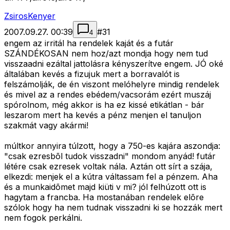
ZsirosKenyer
2007.09.27. 00:39
#
31
4
engem az irritál ha rendelek kaját és a futár
SZÁNDÉKOSAN nem hoz/azt mondja hogy nem tud
visszaadni ezáltal jattolásra kényszerítve engem. JÓ oké
általában kevés a fizujuk mert a borravalót is
felszámolják, de én viszont melóhelyre mindig rendelek
és mivel az a rendes ebédem/vacsorám ezért muszáj
spórolnom, még akkor is ha ez kissé etikátlan - bár
leszarom mert ha kevés a pénz menjen el tanuljon
szakmát vagy akármi!
múltkor annyira túlzott, hogy a 750-es kajára aszondja:
"csak ezresbõl tudok visszadni" mondom anyád! futár
létére csak ezresek voltak nála. Aztán ott sírt a szája,
elkezdi: menjek el a kútra váltassam fel a pénzem. Aha
és a munkaidõmet majd kiüti v mi? jól felhúzott ott is
hagytam a francba. Ha mostanában rendelek elõre
szólok hogy ha nem tudnak visszadni ki se hozzák mert
nem fogok perkálni.