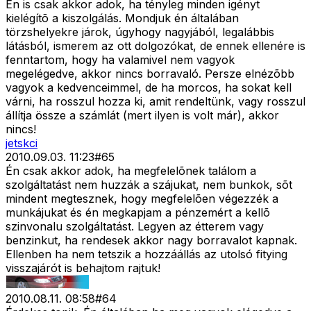
Én is csak akkor adok, ha tényleg minden igényt
kielégítõ a kiszolgálás. Mondjuk én általában
törzshelyekre járok, úgyhogy nagyjából, legalábbis
látásból, ismerem az ott dolgozókat, de ennek ellenére is
fenntartom, hogy ha valamivel nem vagyok
megelégedve, akkor nincs borravaló. Persze elnézõbb
vagyok a kedvenceimmel, de ha morcos, ha sokat kell
várni, ha rosszul hozza ki, amit rendeltünk, vagy rosszul
állítja össze a számlát (mert ilyen is volt már), akkor
nincs!
jetskci
2010.09.03. 11:23
#
65
Én csak akkor adok, ha megfelelõnek találom a
szolgáltatást nem huzzák a szájukat, nem bunkok, sõt
mindent megtesznek, hogy megfelelõen végezzék a
munkájukat és én megkapjam a pénzemért a kellõ
szinvonalu szolgáltatást. Legyen az étterem vagy
benzinkut, ha rendesek akkor nagy borravalot kapnak.
Ellenben ha nem tetszik a hozzáállás az utolsó fitying
visszajárót is behajtom rajtuk!
2010.08.11. 08:58
#
64