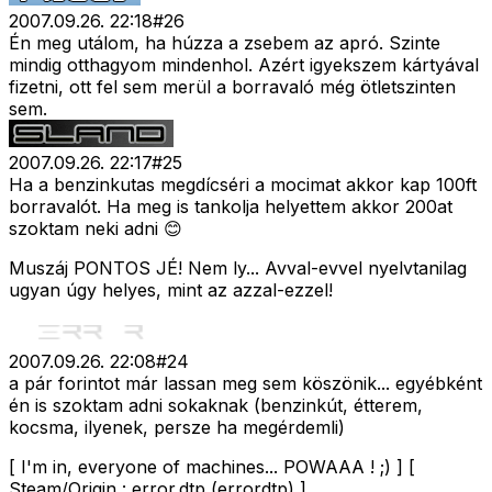
2007.09.26. 22:18
#
26
Én meg utálom, ha húzza a zsebem az apró. Szinte
mindig otthagyom mindenhol. Azért igyekszem kártyával
fizetni, ott fel sem merül a borravaló még ötletszinten
sem.
2007.09.26. 22:17
#
25
Ha a benzinkutas megdícséri a mocimat akkor kap 100ft
borravalót. Ha meg is tankolja helyettem akkor 200at
szoktam neki adni 😊
Muszáj PONTOS JÉ! Nem ly... Avval-evvel nyelvtanilag
ugyan úgy helyes, mint az azzal-ezzel!
2007.09.26. 22:08
#
24
a pár forintot már lassan meg sem köszönik... egyébként
én is szoktam adni sokaknak (benzinkút, étterem,
kocsma, ilyenek, persze ha megérdemli)
[ I'm in, everyone of machines... POWAAA ! ;) ] [
Steam/Origin : error.dtp (errordtp) ]