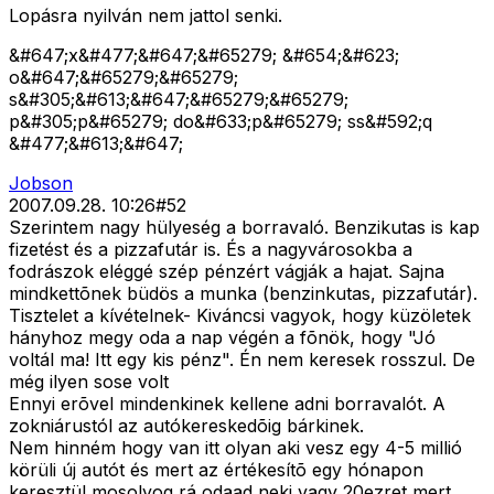
Lopásra nyilván nem jattol senki.
&#647;x&#477;&#647;&#65279; &#654;&#623;
o&#647;&#65279;&#65279;
s&#305;&#613;&#647;&#65279;&#65279;
p&#305;p&#65279; do&#633;p&#65279; ss&#592;q
&#477;&#613;&#647;
Jobson
2007.09.28. 10:26
#
52
Szerintem nagy hülyeség a borravaló. Benzikutas is kap
fizetést és a pizzafutár is. És a nagyvárosokba a
fodrászok eléggé szép pénzért vágják a hajat. Sajna
mindkettõnek büdös a munka (benzinkutas, pizzafutár).
Tisztelet a kívételnek- Kiváncsi vagyok, hogy küzöletek
hányhoz megy oda a nap végén a fõnök, hogy "Jó
voltál ma! Itt egy kis pénz". Én nem keresek rosszul. De
még ilyen sose volt
Ennyi erõvel mindenkinek kellene adni borravalót. A
zokniárustól az autókereskedõig bárkinek.
Nem hinném hogy van itt olyan aki vesz egy 4-5 millió
körüli új autót és mert az értékesítõ egy hónapon
keresztül mosolyog rá odaad neki vagy 20ezret mert