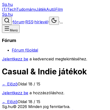
Sg.hu
IT/Tech
Tudomány
Játék
Autó
Film
Sg.hu
·
fórum
·
RSS
·
hírlevél
·
·
...
Menü
Fórum
Fórum főoldal
Jelentkezz be
a kedvenceid megtekintéséhez.
Casual & Indie játékok
← Előző
Oldal
18
/
15
Jelentkezz be
a hozzászóláshoz.
← Előző
Oldal
18
/
15
Sg
.hu
©
2026
Minden jog fenntartva.