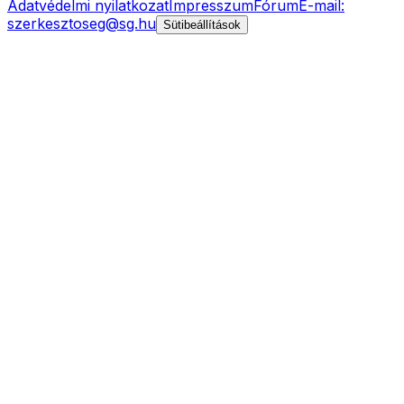
Adatvédelmi nyilatkozat
Impresszum
Fórum
E-mail:
szerkesztoseg@sg.hu
Sütibeállítások