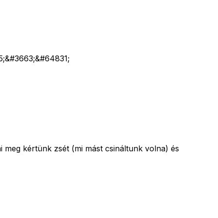
5;&#3663;&#64831;
 meg kértünk zsét (mi mást csináltunk volna) és