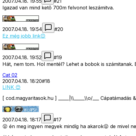
2007.04.18. 19:55
#
21
Igazad van mind ketõ 700m felvonot leszámitva.
2007.04.18. 19:54
#
20
Ez még jobb link😊
2007.04.18. 19:52
#
19
Hát, nem tom. Hol mentél? Lehet a bobok is számitana
Cat 02
2007.04.18. 18:20
#
18
LINK 😊
[ cod.magyaritasok.hu ] _____|\\_____\\o/___ Cápatámadás
2007.04.18. 18:17
#
17
😮 én meg ingyen megyek mindíg ha akarok😛 de mivel ne