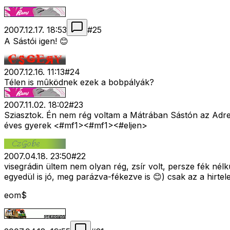
2007.12.17. 18:53
#
25
A Sástói igen! 😊
2007.12.16. 11:13
#
24
Télen is mûködnek ezek a bobpályák?
2007.11.02. 18:02
#
23
Sziasztok. Én nem rég voltam a Mátrában Sástón az Adre
éves gyerek <#mf1>
<#mf1>
<#eljen>
2007.04.18. 23:50
#
22
visegrádin ültem nem olyan rég, zsír volt, persze fék nél
egyedül is jó, meg parázva-fékezve is 😊) csak az a hirtel
eom$