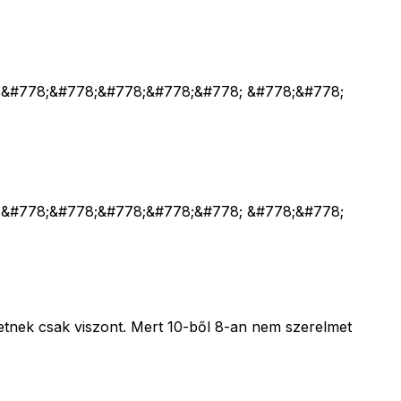
;&#778;&#778;&#778;&#778;&#778; &#778;&#778;
;&#778;&#778;&#778;&#778;&#778; &#778;&#778;
etnek csak viszont. Mert 10-ből 8-an nem szerelmet