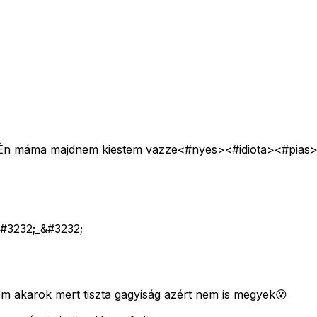
k. Én máma majdnem kiestem vazze<#nyes>
<#idiota>
<#pias
 &#3232;_&#3232;
m akarok mert tiszta gagyiság azért nem is megyek😮