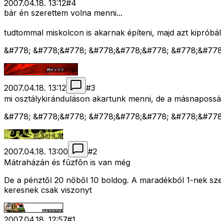
2007.04.18. 13:12
#
4
bár én szerettem volna menni...
tudtommal miskolcon is akarnak építeni, majd azt kipróbá
&#778; &#778;&#778; &#778;&#778;&#778; &#778;&#77
2007.04.18. 13:12
#
3
mi osztálykiránduláson akartunk menni, de a másnapossá
&#778; &#778;&#778; &#778;&#778;&#778; &#778;&#77
2007.04.18. 13:00
#
2
Mátraházán és fûzfõn is van még
De a pénztől 20 nőből 10 boldog. A maradékból 1-nek sze
keresnek csak viszonyt
2007.04.18. 12:57
#
1