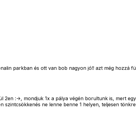
nalin parkban és ott van bob nagyon jó!! azt még hozzá f
kül 2en :->, mondjuk 1x a pálya végén borultunk is, mert eg
en szintcsökkenés ne lenne benne 1 helyen, teljesen tönkrev