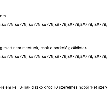
lom.
8;&#778;&#778; &#778;&#778;&#778;&#778;&#778; &#778
g miatt nem mentünk, csak a parkolóig<#idiota>
8;&#778;&#778; &#778;&#778;&#778;&#778;&#778; &#778
relem kell 8-nak diszkó drog 10 szerelmes nőből 1-et szer