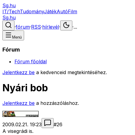
Sg.hu
IT/Tech
Tudomány
Játék
Autó
Film
Sg.hu
·
fórum
·
RSS
·
hírlevél
·
·
...
Menü
Fórum
Fórum főoldal
Jelentkezz be
a kedvenceid megtekintéséhez.
Nyári bob
Jelentkezz be
a hozzászóláshoz.
2009.02.21. 19:23
#
26
A visegrádi is.