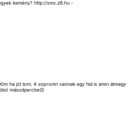
legyek kemény? http://smc.z8.hu -
00m ha jól tom. A sopronin vannak egy hid is amin átmegy
z útsó másodpercbe😊