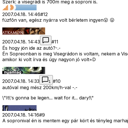
Szerk: a visegrádi is 700m meg a soproni is.
2007.04.18. 14:46
#
12
füzfõn van, egész nyárra volt bérletem ingyen😮 😛
2007.04.18. 14:43
#
11
És hogy jön ide az autó?-.-
Én Sopreonban is meg Visegrádon is voltam, nekem a Vise
amikor ki volt írva és úgy nagyon jó volt=D
2007.04.18. 14:33
#
10
1
autóval meg mész 200km/h-val -.-
\"It\'s gonna be legen... wait for it... dary!\"
2007.04.18. 14:16
#
9
A sopronival én is mentem egy pár kört és tényleg marhaj