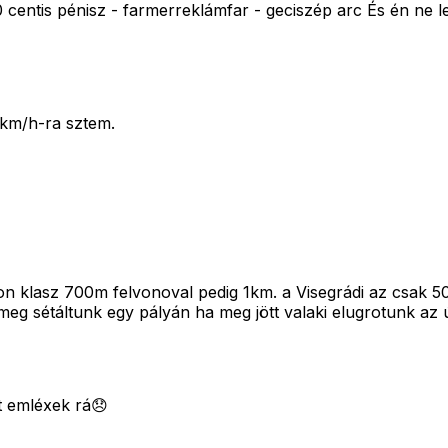
0 centis pénisz - farmerreklámfar - geciszép arc És én ne 
0km/h-ra sztem.
n klasz 700m felvonoval pedig 1km. a Visegrádi az csak 5
 meg sétáltunk egy pályán ha meg jött valaki elugrotunk a
t emléxek rá😞