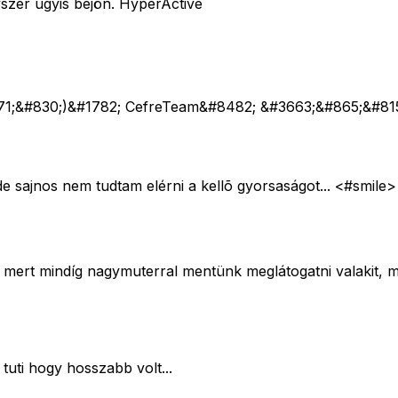
yszer úgyis bejön. HyperActive
1;&#830;)&#1782; CefreTeam&#8482; &#3663;&#865;&#81
de sajnos nem tudtam elérni a kellõ gyorsaságot... <#smile>
mert mindíg nagymuterral mentünk meglátogatni valakit, mi
tuti hogy hosszabb volt...