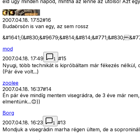
éld úgy minden napod, mintha az lenne az utolsó! Azt eg
2007.04.18. 17:52
#
16
Budaörsön is van egy, az sem rossz
&#1641;(&#830;&#9679;&#814;&#814;&#771;&#830;&#77
mod
2007.04.18. 17:49
#
15
1
Nyugi, több technikát is kipróbáltam már fékezés nélkül, 
(Pár éve volt...)
zoolee
2007.04.18. 16:37
#
14
Én pár éve mindíg mentem visegrádra, de 3 éve már nem, 
elmentünk...😊))
Borg
2007.04.18. 16:23
#
13
1
Mondjuk a visegrádin marha régen ültem, de a soproninál 