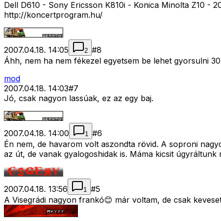
Dell D610 - Sony Ericsson K810i - Konica Minolta Z10 - 2
http://koncertprogram.hu/
2007.04.18. 14:05
#
8
2
Áhh, nem ha nem fékezel egyetsem be lehet gyorsulni 3
mod
2007.04.18. 14:03
#
7
Jó, csak nagyon lassúak, ez az egy baj.
2007.04.18. 14:00
#
6
1
Én nem, de havarom volt aszondta rövid. A soproni nagyo
az út, de vanak gyalogoshidak is. Máma kicsit úgyráltunk
2007.04.18. 13:56
#
5
1
A Visegrádi nagyon frankó😊 már voltam, de csak kevese