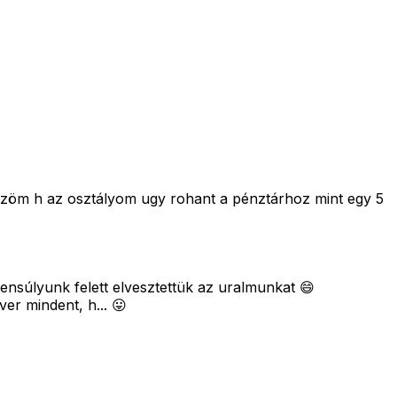
üzöm h az osztályom ugy rohant a pénztárhoz mint egy 5
yensúlyunk felett elvesztettük az uralmunkat 😄
er mindent, h... 😛