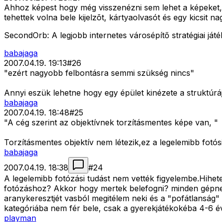
Ahhoz képest hogy még visszenézni sem lehet a képeket, c
tehettek volna bele kijelzõt, kártyaolvasót és egy kicsit 
SecondOrb: A legjobb internetes városépítő stratégiai já
babajaga
2007.04.19. 19:13
#
26
"ezért nagyobb felbontásra semmi szükség nincs"
Annyi eszük lehetne hogy egy épület kinézete a struktúráj
babajaga
2007.04.19. 18:48
#
25
"A cég szerint az objektívnek torzításmentes képe van, "
Torzításmentes objektív nem létezik,ez a legelemibb fotós
babajaga
2007.04.19. 18:38
#
24
A legelemibb fotózási tudást nem vették figyelembe.Hihete
fotózáshoz? Akkor hogy mertek belefogni? minden gépnek
aranykeresztjét vasból megitélem neki és a "pofátlanság
kategóriába nem fér bele, csak a gyerekjátékokéba 4-6 év
playman