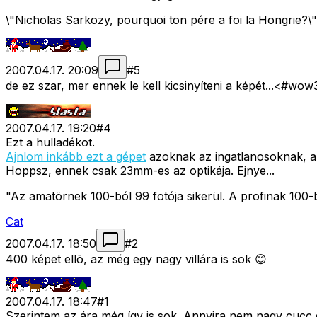
\"Nicholas Sarkozy, pourquoi ton pére a foi la Hongrie?\"
2007.04.17. 20:09
#
5
de ez szar, mer ennek le kell kicsinyíteni a képét...<#wow
2007.04.17. 19:20
#
4
Ezt a hulladékot.
Ajnlom inkább ezt a gépet
azoknak az ingatlanosoknak, 
Hoppsz, ennek csak 23mm-es az optikája. Ejnye...
"Az amatörnek 100-ból 99 fotója sikerül. A profinak 100-
Cat
2007.04.17. 18:50
#
2
400 képet ellõ, az még egy nagy villára is sok 😊
2007.04.17. 18:47
#
1
Szerintem az ára még így is sok. Annyira nem nagy cucc 