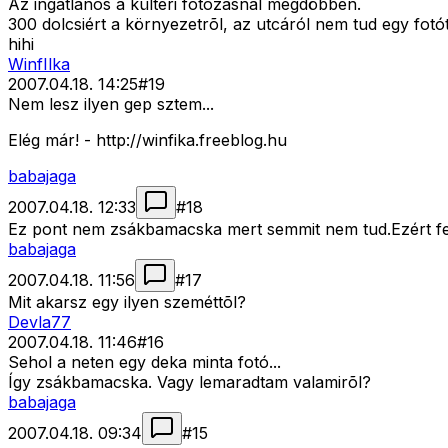
Az ingatlanos a kültéri fotózásnál megdöbben.
300 dolcsiért a környezetrõl, az utcáról nem tud egy fotót
hihi
WinfIlka
2007.04.18. 14:25
#
19
Nem lesz ilyen gep sztem...
Elég már! - http://winfika.freeblog.hu
babajaga
2007.04.18. 12:33
#
18
Ez pont nem zsákbamacska mert semmit nem tud.Ezért fel
babajaga
2007.04.18. 11:56
#
17
Mit akarsz egy ilyen szeméttõl?
Devla77
2007.04.18. 11:46
#
16
Sehol a neten egy deka minta fotó...
Így zsákbamacska. Vagy lemaradtam valamirõl?
babajaga
2007.04.18. 09:34
#
15