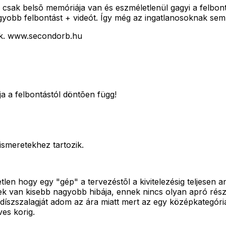
sak belsõ memóriája van és eszméletlenül gagyi a felbontá
nagyobb felbontást + videót. Így még az ingatlanosoknak sem 
ték. www.secondorb.hu
a a felbontástól döntõen függ!
ismeretekhez tartozik.
tlen hogy egy "gép" a tervezéstõl a kivitelezésig teljesen 
 van kisebb nagyobb hibája, ennek nincs olyan apró rész
" díszszalagját adom az ára miatt mert az egy középkategó
es korig.