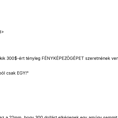
3>
akik 300$-ért tényleg FÉNYKÉPEZÕGÉPET szeretnének ven
ból csak EGY!"
ez a 22mm, hogy 300 dollárt elkérjenek egy amúgy semmit s