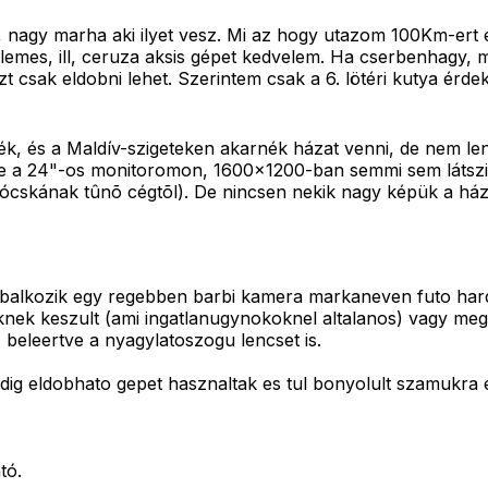
, nagy marha aki ilyet vesz. Mi az hogy utazom 100Km-ert
emes, ill, ceruza aksis gépet kedvelem. Ha cserbenhagy, mer
 csak eldobni lehet. Szerintem csak a 6. lötéri kutya érdek
k, és a Maldív-szigeteken akarnék házat venni, de nem le
 de a 24"-os monitoromon, 1600x1200-ban semmi sem láts
ócskának tûnõ cégtõl). De nincsen nekik nagy képük a házr
alkozik egy regebben barbi kamera markaneven futo hardver
knek keszult (ami ingatlanugynokoknel altalanos) vagy megp
 beleertve a nyagylatoszogu lencset is.
eddig eldobhato gepet hasznaltak es tul bonyolult szamukra
tó.