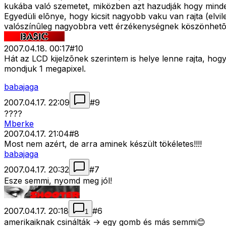
kukába való szemetet, miközben azt hazudják hogy minde
Egyedüli elõnye, hogy kicsit nagyobb vaku van rajta (elvi
valószínûleg nagyobbra vett érzékenységnek köszönhetõen 
2007.04.18. 00:17
#
10
Hát az LCD kijelzõnek szerintem is helye lenne rajta, hogy
mondjuk 1 megapixel.
babajaga
2007.04.17. 22:09
#
9
????
Mberke
2007.04.17. 21:04
#
8
Most nem azért, de arra aminek készült tökéletes!!!!
babajaga
2007.04.17. 20:32
#
7
Esze semmi, nyomd meg jól!
2007.04.17. 20:18
#
6
1
amerikaiknak csinálták -> egy gomb és más semmi😊