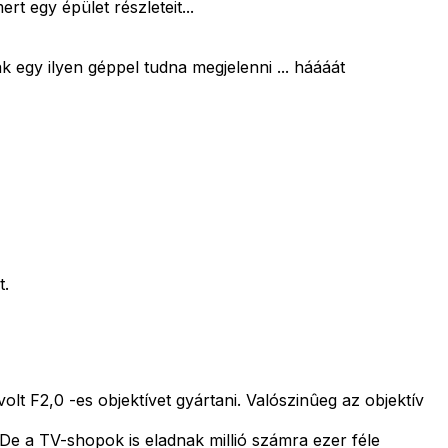
 egy épület részleteit...
 egy ilyen géppel tudna megjelenni ... háááát
t.
volt F2,0 -es objektívet gyártani. Valószinûeg az objektív
. De a TV-shopok is eladnak millió számra ezer féle