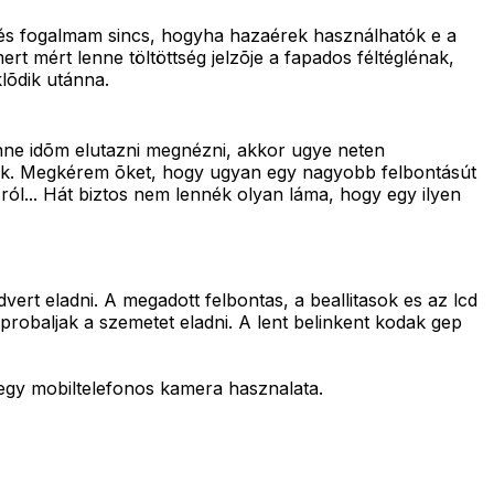
 és fogalmam sincs, hogyha hazaérek használhatók e a
t mért lenne töltöttség jelzõje a fapados féltéglénak,
lõdik utánna.
nne idõm elutazni megnézni, akkor ugye neten
zik. Megkérem õket, hogy ugyan egy nagyobb felbontásút
ól... Hát biztos nem lennék olyan láma, hogy egy ilyen
t eladni. A megadott felbontas, a beallitasok es az lcd
robaljak a szemetet eladni. A lent belinkent kodak gep
 egy mobiltelefonos kamera hasznalata.