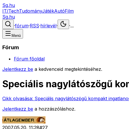
Sg.hu
IT/Tech
Tudomány
Játék
Autó
Film
Sg.hu
·
fórum
·
RSS
·
hírlevél
·
·
...
Menü
Fórum
Fórum főoldal
Jelentkezz be
a kedvenceid megtekintéséhez.
Speciális nagylátószögű k
Cikk olvasása:
Speciális nagylátószögű kompakt ingatlan
Jelentkezz be
a hozzászóláshoz.
2007.05.20. 11:28
#
27