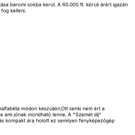
sa baromi sokba kerül. A 60.000 ft. körüli árért igazán
fog kelleni.
analfabéta módon készüljön.Ott senki nem ért a
e ami jónak mondható lenne. A "Szemét díj"
riás kompakt ára holott ez semilyen fényképezõgép