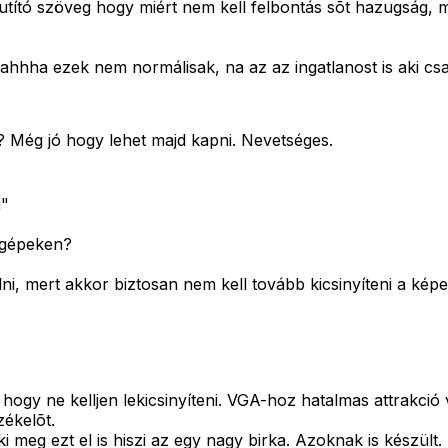
tó szöveg hogy miért nem kell felbontás sõt hazugság, mert
hha ezek nem normálisak, na az az ingatlanost is aki csak
? Még jó hogy lehet majd kapni. Nevetséges.
i"
zõgépeken?
ni, mert akkor biztosan nem kell tovább kicsinyíteni a képe
 hogy ne kelljen lekicsinyíteni. VGA-hoz hatalmas attrakció 
ékelõt.
i meg ezt el is hiszi az egy nagy birka. Azoknak is készült