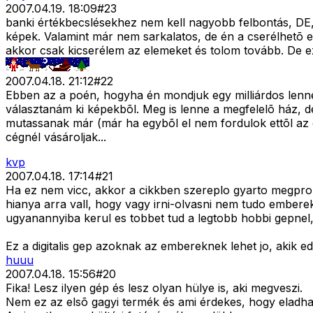
2007.04.19. 18:09
#
23
banki értékbecslésekhez nem kell nagyobb felbontás, DE
képek. Valamint már nem sarkalatos, de én a cserélhetõ el
akkor csak kicserélem az elemeket és tolom tovább. De ezt
2007.04.18. 21:12
#
22
Ebben az a poén, hogyha én mondjuk egy milliárdos lenné
választanám ki képekbõl. Meg is lenne a megfelelõ ház,
mutassanak már (már ha egybõl el nem fordulok ettõl az 
cégnél vásároljak...
kvp
2007.04.18. 17:14
#
21
Ha ez nem vicc, akkor a cikkben szereplo gyarto megprob
hianya arra vall, hogy vagy irni-olvasni nem tudo embere
ugyanannyiba kerul es tobbet tud a legtobb hobbi gepnel,
Ez a digitalis gep azoknak az embereknek lehet jo, akik 
huuu
2007.04.18. 15:56
#
20
Fika! Lesz ilyen gép és lesz olyan hülye is, aki megveszi.
Nem ez az elsõ gagyi termék és ami érdekes, hogy eladha