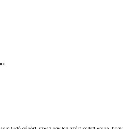
ni.
em tudó gépért. szvsz egy lcd azért kellett volna, hogy