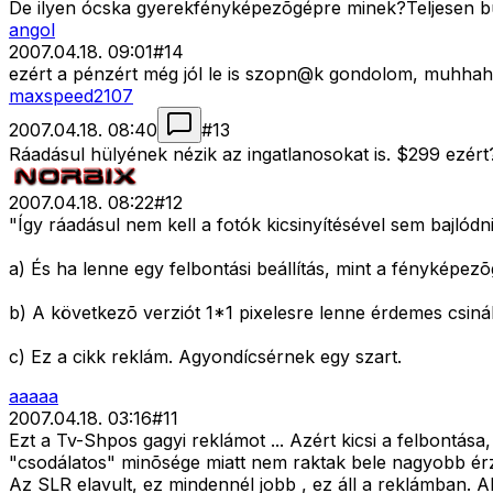
De ilyen ócska gyerekfényképezõgépre minek?Teljesen butí
angol
2007.04.18. 09:01
#
14
ezért a pénzért még jól le is szopn@k gondolom, muhhahah
maxspeed2107
2007.04.18. 08:40
#
13
Ráadásul hülyének nézik az ingatlanosokat is. $299 ezért
2007.04.18. 08:22
#
12
"Így ráadásul nem kell a fotók kicsinyítésével sem bajlódn
a) És ha lenne egy felbontási beállítás, mint a fényképe
b) A következõ verziót 1*1 pixelesre lenne érdemes csinál
c) Ez a cikk reklám. Agyondícsérnek egy szart.
aaaaa
2007.04.18. 03:16
#
11
Ezt a Tv-Shpos gagyi reklámot ... Azért kicsi a felbontása,
"csodálatos" minõsége miatt nem raktak bele nagyobb érz
Az SLR elavult, ez mindennél jobb , ez áll a reklámban. Ak