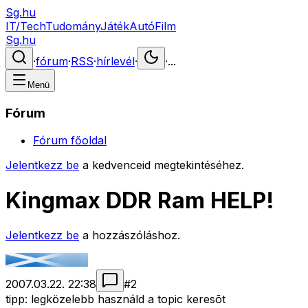
Sg.hu
IT/Tech
Tudomány
Játék
Autó
Film
Sg.hu
·
fórum
·
RSS
·
hírlevél
·
·
...
Menü
Fórum
Fórum főoldal
Jelentkezz be
a kedvenceid megtekintéséhez.
Kingmax DDR Ram HELP!
Jelentkezz be
a hozzászóláshoz.
2007.03.22. 22:38
#
2
tipp: legközelebb használd a topic keresõt