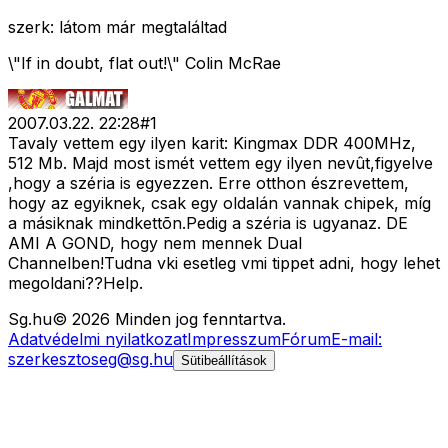
szerk: látom már megtaláltad
\"If in doubt, flat out!\" Colin McRae
2007.03.22. 22:28
#
1
Tavaly vettem egy ilyen karit: Kingmax DDR 400MHz,
512 Mb. Majd most ismét vettem egy ilyen nevût,figyelve
,hogy a széria is egyezzen. Erre otthon észrevettem,
hogy az egyiknek, csak egy oldalán vannak chipek, míg
a másiknak mindkettõn.Pedig a széria is ugyanaz. DE
AMI A GOND, hogy nem mennek Dual
Channelben!Tudna vki esetleg vmi tippet adni, hogy lehet
megoldani??Help.
Sg
.hu
©
2026
Minden jog fenntartva.
Adatvédelmi nyilatkozat
Impresszum
Fórum
E-mail:
szerkesztoseg@sg.hu
Sütibeállítások