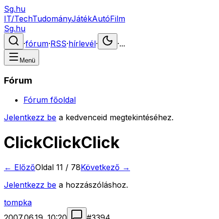
Sg.hu
IT/Tech
Tudomány
Játék
Autó
Film
Sg.hu
·
fórum
·
RSS
·
hírlevél
·
·
...
Menü
Fórum
Fórum főoldal
Jelentkezz be
a kedvenceid megtekintéséhez.
ClickClickClick
← Előző
Oldal
11
/
78
Következő →
Jelentkezz be
a hozzászóláshoz.
tompka
2007.06.19. 10:20
#
3394