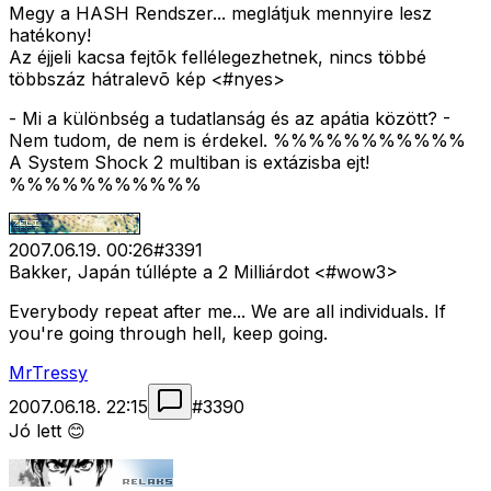
Megy a HASH Rendszer... meglátjuk mennyire lesz
hatékony!
Az éjjeli kacsa fejtõk fellélegezhetnek, nincs többé
többszáz hátralevõ kép
<#nyes>
- Mi a különbség a tudatlanság és az apátia között? -
Nem tudom, de nem is érdekel. %%%%%%%%%%%
A System Shock 2 multiban is extázisba ejt!
%%%%%%%%%%%
2007.06.19. 00:26
#
3391
Bakker, Japán túllépte a 2 Milliárdot <#wow3>
Everybody repeat after me... We are all individuals. If
you're going through hell, keep going.
MrTressy
2007.06.18. 22:15
#
3390
Jó lett 😊