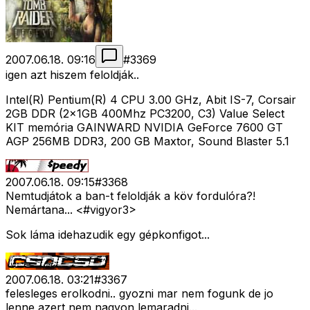
2007.06.18. 09:16
#
3369
igen azt hiszem feloldják..
Intel(R) Pentium(R) 4 CPU 3.00 GHz, Abit IS-7, Corsair
2GB DDR (2x1GB 400Mhz PC3200, C3) Value Select
KIT memória GAINWARD NVIDIA GeForce 7600 GT
AGP 256MB DDR3, 200 GB Maxtor, Sound Blaster 5.1
2007.06.18. 09:15
#
3368
Nemtudjátok a ban-t feloldják a köv fordulóra?!
Nemártana... <#vigyor3>
Sok láma idehazudik egy gépkonfigot...
2007.06.18. 03:21
#
3367
felesleges erolkodni.. gyozni mar nem fogunk de jo
lenne azert nem nagyon lemaradni...