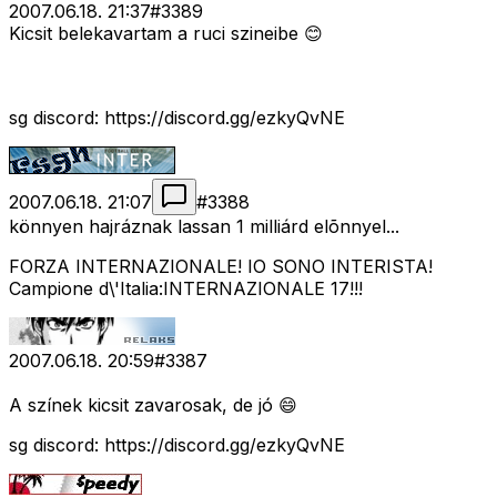
2007.06.18. 21:37
#
3389
Kicsit belekavartam a ruci szineibe 😊
sg discord: https://discord.gg/ezkyQvNE
2007.06.18. 21:07
#
3388
könnyen hajráznak lassan 1 milliárd elõnnyel...
FORZA INTERNAZIONALE! IO SONO INTERISTA!
Campione d\'Italia:INTERNAZIONALE 17!!!
2007.06.18. 20:59
#
3387
A színek kicsit zavarosak, de jó 😄
sg discord: https://discord.gg/ezkyQvNE