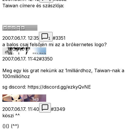
Taiwan címere és szászlója:
2007.06.17. 12:35
#
3351
1
a balos csaj felsõjén mi az a brókernetes logo?
2007.06.17. 11:42
#
3350
Meg egy kis grat nekünk az 1milliárdhoz, Taiwan-nak a
100millióhoz
sg discord: https://discord.gg/ezkyQvNE
2007.06.17. 11:40
#
3349
köszi ^^
()() (^^)