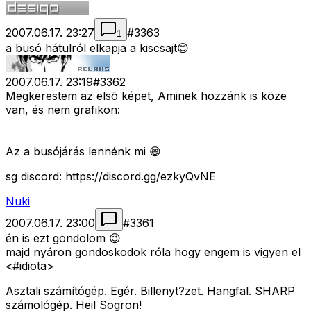
2007.06.17. 23:27
#
3363
1
a busó hátulról elkapja a kiscsajt😊
2007.06.17. 23:19
#
3362
Megkerestem az elsõ képet, Aminek hozzánk is köze
van, és nem grafikon:
Az a busójárás lennénk mi 😄
sg discord: https://discord.gg/ezkyQvNE
Nuki
2007.06.17. 23:00
#
3361
én is ezt gondolom 😉
majd nyáron gondoskodok róla hogy engem is vigyen el
<#idiota>
Asztali számítógép. Egér. Billenyt?zet. Hangfal. SHARP
számológép. Heil Sogron!