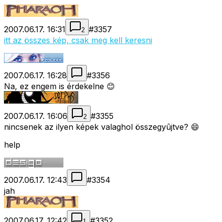
2007.06.17. 16:31
#
3357
2
itt az összes kép, csak meg kell keresni
2007.06.17. 16:28
#
3356
Na, ez engem is érdekelne 😊
2007.06.17. 16:06
#
3355
2
nincsenek az ilyen képek valaghol összegyûjtve? 😄
help
2007.06.17. 12:43
#
3354
jah
2007.06.17. 12:42
#
3352
1