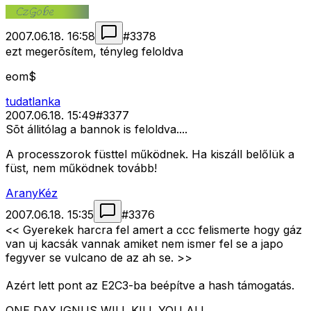
2007.06.18. 16:58
#
3378
ezt megerõsítem, tényleg feloldva
eom$
tudatlanka
2007.06.18. 15:49
#
3377
Sõt állitólag a bannok is feloldva....
A processzorok füsttel működnek. Ha kiszáll belőlük a
füst, nem működnek tovább!
AranyKéz
2007.06.18. 15:35
#
3376
<< Gyerekek harcra fel amert a ccc felismerte hogy gáz
van uj kacsák vannak amiket nem ismer fel se a japo
fegyver se vulcano de az ah se. >>
Azért lett pont az E2C3-ba beépítve a hash támogatás.
ONE DAY IGNUS WILL KILL YOU ALL