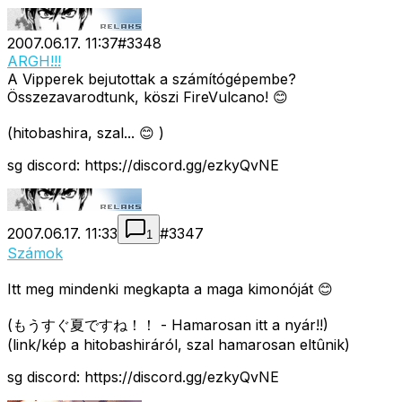
2007.06.17. 11:37
#
3348
ARGH!!!
A Vipperek bejutottak a számítógépembe?
Összezavarodtunk, köszi FireVulcano! 😊
(hitobashira, szal... 😊 )
sg discord: https://discord.gg/ezkyQvNE
2007.06.17. 11:33
#
3347
1
Számok
Itt meg mindenki megkapta a maga kimonóját 😊
(もうすぐ夏ですね！！ - Hamarosan itt a nyár!!)
(link/kép a hitobashiráról, szal hamarosan eltûnik)
sg discord: https://discord.gg/ezkyQvNE