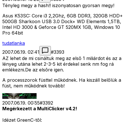
Tényleg megy a hash!! iszonyatosan gyorsan megy!
Asus K53SC: Core i3 2,2Ghz, 6GB DDR3, 320GB HDD+
500GB Sharkoon USB 3.0 Dock+ WD Elements 1,5TB,
Intel HD 3000 & Geforce GT 520MX 1GB, Windows 10
Pro 64bit
tudatlanka
2007.06.19. 02:41
#
3393
AZ lehet de mi csináltuk meg az elsõ 1 miliárdot és az a
lényeg utána lehet 2-3-5 kit érdekel senk nm fog rá
emlékezni.De az elsõre igen.
A processzorok füsttel működnek. Ha kiszáll belőlük a
füst, nem működnek tovább!
2007.06.19. 00:55
#
3392
Megérkezett a MultiClicker v4.2!
Idézet GreenC-tõl: