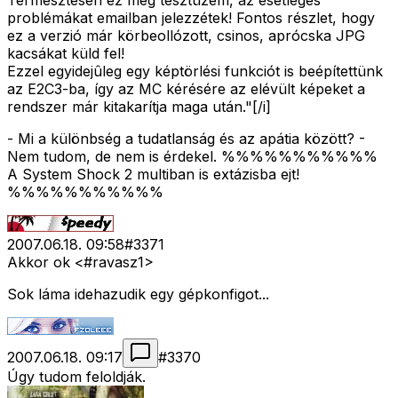
Természtesen ez még tesztüzem, az esetleges
problémákat emailban jelezzétek! Fontos részlet, hogy
ez a verzió már körbeollózott, csinos, aprócska JPG
kacsákat küld fel!
Ezzel egyidejûleg egy képtörlési funkciót is beépítettünk
az E2C3-ba, így az MC kérésére az elévült képeket a
rendszer már kitakarítja maga után."[/i]
- Mi a különbség a tudatlanság és az apátia között? -
Nem tudom, de nem is érdekel. %%%%%%%%%%%
A System Shock 2 multiban is extázisba ejt!
%%%%%%%%%%%
2007.06.18. 09:58
#
3371
Akkor ok <#ravasz1>
Sok láma idehazudik egy gépkonfigot...
2007.06.18. 09:17
#
3370
Úgy tudom feloldják.