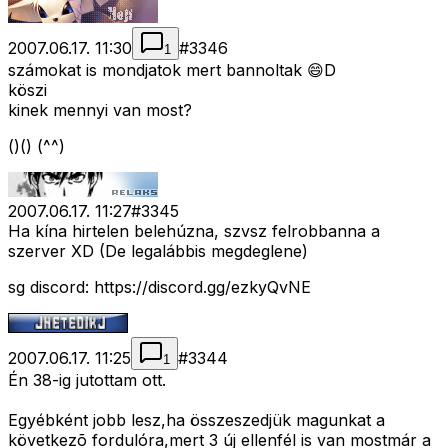
2007.06.17. 11:30
#
3346
1
számokat is mondjatok mert bannoltak 😄D
köszi
kinek mennyi van most?
()() (^^)
2007.06.17. 11:27
#
3345
Ha kína hirtelen belehúzna, szvsz felrobbanna a
szerver XD (De legalábbis megdeglene)
sg discord: https://discord.gg/ezkyQvNE
2007.06.17. 11:25
#
3344
1
Én 38-ig jutottam ott.
Egyébként jobb lesz,ha összeszedjük magunkat a
következõ fordulóra,mert 3 új ellenfél is van mostmár a