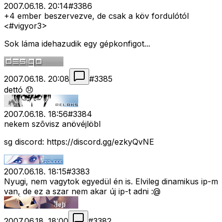
2007.06.18. 20:14
#
3386
+4 ember beszervezve, de csak a köv fordulótól
<#vigyor3>
Sok láma idehazudik egy gépkonfigot...
2007.06.18. 20:08
#
3385
dettó 😞
2007.06.18. 18:56
#
3384
nekem szõvisz anövéjlöbl
sg discord: https://discord.gg/ezkyQvNE
2007.06.18. 18:15
#
3383
Nyugi, nem vagytok egyedül én is. Elvileg dinamikus ip-m
van, de ez a szar nem akar új ip-t adni :@
2007.06.18. 18:00
#
3382