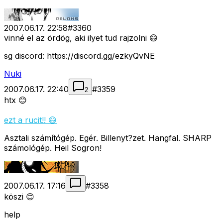
2007.06.17. 22:58
#
3360
vinné el az ördög, aki ilyet tud rajzolni 😄
sg discord: https://discord.gg/ezkyQvNE
Nuki
2007.06.17. 22:40
#
3359
2
htx 😊
ezt a rucit!! 😄
Asztali számítógép. Egér. Billenyt?zet. Hangfal. SHARP
számológép. Heil Sogron!
2007.06.17. 17:16
#
3358
köszi 😊
help