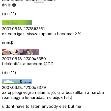
én is 😞
()() (^^)
2007.06.18. 17:28
#
3381
ez nem igaz, visszakaptam a banomat :-%
eom$
2007.06.18. 17:09
#
3380
feloldották a bannom 😄DD
()() (^^)
2007.06.18. 17:00
#
3379
az új progi végre nálam is jó, újra beszálltam a harcba
/bár nagy a lemaradás, ne adjuk fel ;]
u dont have to listen anybody else but me