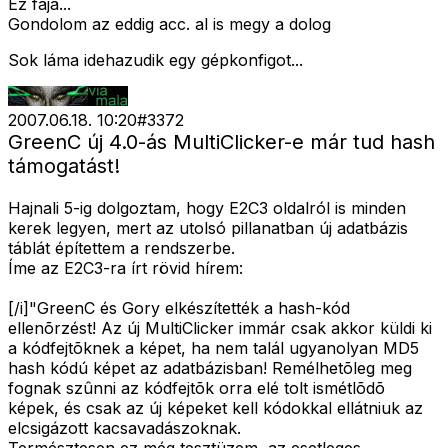
Ez faja...
Gondolom az eddig acc. al is megy a dolog
Sok láma idehazudik egy gépkonfigot...
2007.06.18. 10:20
#
3372
GreenC új 4.0-ás MultiClicker-e már tud hash
támogatást!
Hajnali 5-ig dolgoztam, hogy E2C3 oldalról is minden
kerek legyen, mert az utolsó pillanatban új adatbázis
táblát építettem a rendszerbe.
Íme az E2C3-ra írt rövid hírem:
[/i]"GreenC és Gory elkészítették a hash-kód
ellenõrzést! Az új MultiClicker immár csak akkor küldi ki
a kódfejtõknek a képet, ha nem talál ugyanolyan MD5
hash kódú képet az adatbázisban! Remélhetõleg meg
fognak szûnni az kódfejtõk orra elé tolt ismétlõdõ
képek, és csak az új képeket kell kódokkal ellátniuk az
elcsigázott kacsavadászoknak.