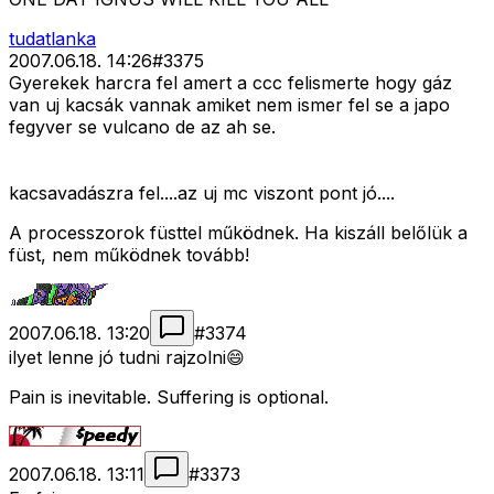
tudatlanka
2007.06.18. 14:26
#
3375
Gyerekek harcra fel amert a ccc felismerte hogy gáz
van uj kacsák vannak amiket nem ismer fel se a japo
fegyver se vulcano de az ah se.
kacsavadászra fel....az uj mc viszont pont jó....
A processzorok füsttel működnek. Ha kiszáll belőlük a
füst, nem működnek tovább!
2007.06.18. 13:20
#
3374
ilyet lenne jó tudni rajzolni😄
Pain is inevitable. Suffering is optional.
2007.06.18. 13:11
#
3373