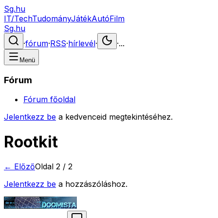
Sg.hu
IT/Tech
Tudomány
Játék
Autó
Film
Sg.hu
·
fórum
·
RSS
·
hírlevél
·
·
...
Menü
Fórum
Fórum főoldal
Jelentkezz be
a kedvenceid megtekintéséhez.
Rootkit
← Előző
Oldal
2
/
2
Jelentkezz be
a hozzászóláshoz.