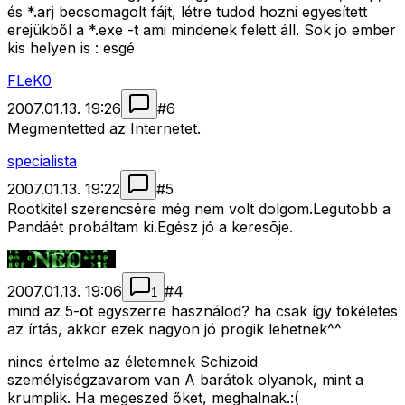
és *.arj becsomagolt fájt, létre tudod hozni egyesített
erejükből a *.exe -t ami mindenek felett áll. Sok jo ember
kis helyen is : esgé
FLeK0
2007.01.13. 19:26
#
6
Megmentetted az Internetet.
specialista
2007.01.13. 19:22
#
5
Rootkitel szerencsére még nem volt dolgom.Legutobb a
Pandáét probáltam ki.Egész jó a keresõje.
2007.01.13. 19:06
#
4
1
mind az 5-öt egyszerre használod? ha csak így tökéletes
az írtás, akkor ezek nagyon jó progik lehetnek^^
nincs értelme az életemnek Schizoid
személyiségzavarom van A barátok olyanok, mint a
krumplik. Ha megeszed őket, meghalnak.:(