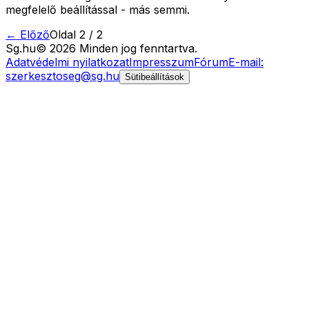
megfelelő beállítással - más semmi.
← Előző
Oldal
2
/
2
Sg
.hu
©
2026
Minden jog fenntartva.
Adatvédelmi nyilatkozat
Impresszum
Fórum
E-mail:
szerkesztoseg@sg.hu
Sütibeállítások