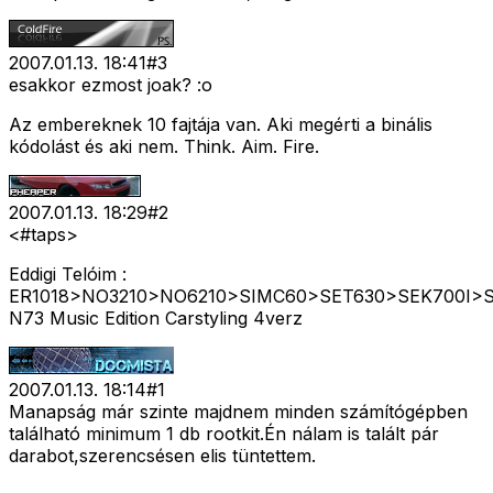
2007.01.13. 18:41
#
3
esakkor ezmost joak? :o
Az embereknek 10 fajtája van. Aki megérti a binális
kódolást és aki nem. Think. Aim. Fire.
2007.01.13. 18:29
#
2
<#taps>
Eddigi Telóim :
ER1018>NO3210>NO6210>SIMC60>SET630>SEK700I>
N73 Music Edition Carstyling 4verz
2007.01.13. 18:14
#
1
Manapság már szinte majdnem minden számítógépben
található minimum 1 db rootkit.Én nálam is talált pár
darabot,szerencsésen elis tüntettem.