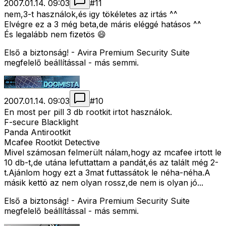
2007.01.14. 09:03
#
11
nem,3-t használok,és igy tökéletes az irtás ^^
Elvégre ez a 3 még beta,de máris eléggé hatásos ^^
És legalább nem fizetös 😄
Első a biztonság! - Avira Premium Security Suite
megfelelő beállítással - más semmi.
2007.01.14. 09:03
#
10
En most per pill 3 db rootkit irtot használok.
F-secure Blacklight
Panda Antirootkit
Mcafee Rootkit Detective
Mivel számosan felmerült nálam,hogy az mcafee irtott le
10 db-t,de utána lefuttattam a pandát,és az talált még 2-
t.Ajánlom hogy ezt a 3mat futtassátok le néha-néha.A
másik kettö az nem olyan rossz,de nem is olyan jó...
Első a biztonság! - Avira Premium Security Suite
megfelelő beállítással - más semmi.