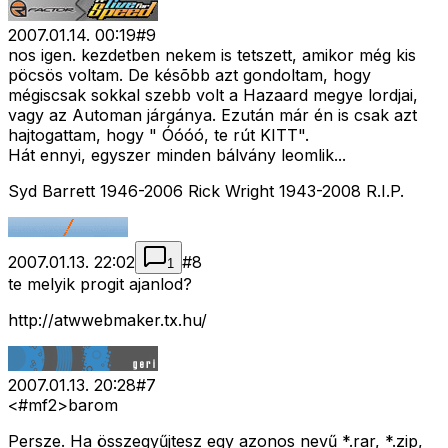
2007.01.14. 00:19
#
9
nos igen. kezdetben nekem is tetszett, amikor még kis
pöcsös voltam. De késõbb azt gondoltam, hogy
mégiscsak sokkal szebb volt a Hazaard megye lordjai,
vagy az Automan járgánya. Ezután már én is csak azt
hajtogattam, hogy " Óóóó, te rút KITT".
Hát ennyi, egyszer minden bálvány leomlik...
Syd Barrett 1946-2006 Rick Wright 1943-2008 R.I.P.
2007.01.13. 22:02
#
8
1
te melyik progit ajanlod?
http://atwwebmaker.tx.hu/
2007.01.13. 20:28
#
7
<#mf2>
barom
Persze. Ha összegyűjtesz egy azonos nevű *.rar, *.zip,