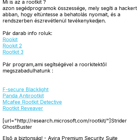
Mi is az a rootkit ?
azon segédprogramok összessége, mely segíti a hackert
abban, hogy eltüntesse a behatolás nyomait, és a
rendszerben észrevétlenül tevékenykedjen.
Pár darab info roluk:
Rookit
Rookit 2
Rootkit 3
Pár program,ami segítségével a roorkitektõl
megszabadulhatunk
:
F-secure Blacklight
Panda Antirootkit
Mcafee Rootkit Detective
Rootkit Reveaver
[url="http://research.microsoft.com/rootkit/"]Strider
GhostBuster
Első a biztonság! - Avira Premium Security Suite