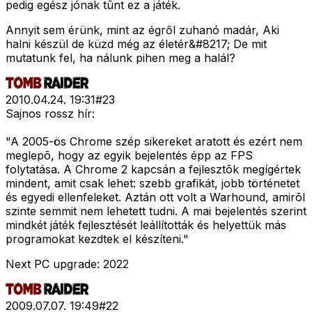
pedig egész jónak tûnt ez a játék.
Annyit sem érünk, mint az égről zuhanó madár, Aki
halni készül de küzd még az életér&#8217; De mit
mutatunk fel, ha nálunk pihen meg a halál?
2010.04.24. 19:31
#
23
Sajnos rossz hír:
"A 2005-ös Chrome szép sikereket aratott és ezért nem
meglepõ, hogy az egyik bejelentés épp az FPS
folytatása. A Chrome 2 kapcsán a fejlesztõk megígértek
mindent, amit csak lehet: szebb grafikát, jobb történetet
és egyedi ellenfeleket. Aztán ott volt a Warhound, amirõl
szinte semmit nem lehetett tudni. A mai bejelentés szerint
mindkét játék fejlesztését leállították és helyettük más
programokat kezdtek el készíteni."
Next PC upgrade: 2022
2009.07.07. 19:49
#
22