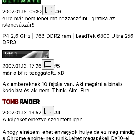
2007.01.15. 09:52
#
6
erre már nem lehet mit hozzászólni , grafika az
istencsászár!!
P4 2,6 GHz | 768 DDR2 ram | LeadTek 6800 Ultra 256
DRR3
2007.01.13. 17:26
#
5
már a bf is szaggatott.. xD
Az embereknek 10 fajtája van. Aki megérti a binális
kódolást és aki nem. Think. Aim. Fire.
2007.01.13. 13:57
#
4
A képeket elnézve szerintem igen.
Ahogy elnézem lehet énvagyok hülye de ez még mindig
a Chrome engine-nek tünik.Lehet megspékeli DX10-el