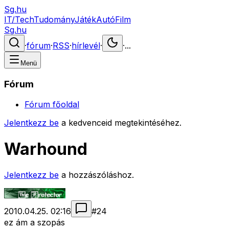
Sg.hu
IT/Tech
Tudomány
Játék
Autó
Film
Sg.hu
·
fórum
·
RSS
·
hírlevél
·
·
...
Menü
Fórum
Fórum főoldal
Jelentkezz be
a kedvenceid megtekintéséhez.
Warhound
Jelentkezz be
a hozzászóláshoz.
2010.04.25. 02:16
#
24
ez ám a szopás