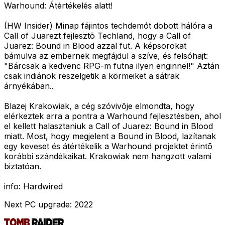
Warhound: Átértékelés alatt!
(HW Insider) Minap fájintos techdemót dobott hálóra a
Call of Juarezt fejlesztõ Techland, hogy a Call of
Juarez: Bound in Blood azzal fut. A képsorokat
bámulva az embernek megfájdul a szíve, és felsóhajt:
"Bárcsak a kedvenc RPG-m futna ilyen enginnel!" Aztán
csak indiánok reszelgetik a körmeiket a sátrak
árnyékában..
Blazej Krakowiak, a cég szóvivõje elmondta, hogy
elérkeztek arra a pontra a Warhound fejlesztésben, ahol
el kellett halasztaniuk a Call of Juarez: Bound in Blood
miatt. Most, hogy megjelent a Bound in Blood, lazítanak
egy keveset és átértékelik a Warhound projektet érintõ
korábbi szándékaikat. Krakowiak nem hangzott valami
biztatóan.
info: Hardwired
Next PC upgrade: 2022