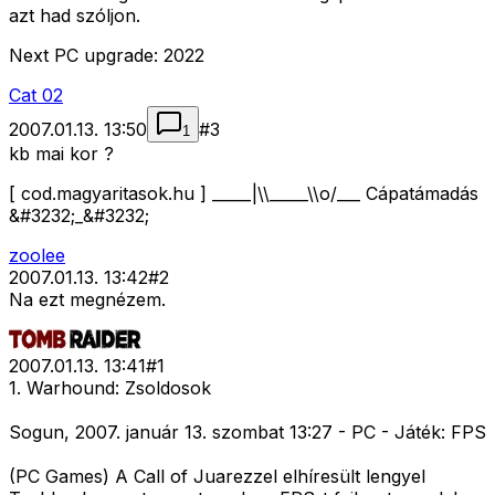
azt had szóljon.
Next PC upgrade: 2022
Cat 02
2007.01.13. 13:50
#
3
1
kb mai kor ?
[ cod.magyaritasok.hu ] _____|\\_____\\o/___ Cápatámadás
&#3232;_&#3232;
zoolee
2007.01.13. 13:42
#
2
Na ezt megnézem.
2007.01.13. 13:41
#
1
1. Warhound: Zsoldosok
Sogun, 2007. január 13. szombat 13:27 - PC - Játék: FPS
(PC Games) A Call of Juarezzel elhíresült lengyel