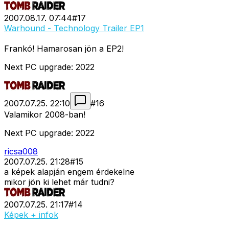
2007.08.17. 07:44
#
17
Warhound - Technology Trailer EP1
Frankó! Hamarosan jön a EP2!
Next PC upgrade: 2022
2007.07.25. 22:10
#
16
Valamikor 2008-ban!
Next PC upgrade: 2022
ricsa008
2007.07.25. 21:28
#
15
a képek alapján engem érdekelne
mikor jön ki lehet már tudni?
2007.07.25. 21:17
#
14
Képek + infok