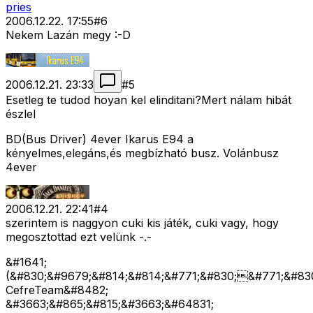
pries
2006.12.22. 17:55
#
6
Nekem Lazán megy :-D
2006.12.21. 23:33
#
5
Esetleg te tudod hoyan kel elinditani?Mert nálam hibát
észlel
BD(Bus Driver) 4ever Ikarus E94 a
kényelmes,elegáns,és megbízható busz. Volánbusz
4ever
2006.12.21. 22:41
#
4
szerintem is naggyon cuki kis játék, cuki vagy, hogy
megosztottad ezt velünk -.-
&#1641;
(&#830;&#9679;&#814;&#814;&#771;&#830;&#771;&#830
CefreTeam&#8482;
&#3663;&#865;&#815;&#3663;&#64831;