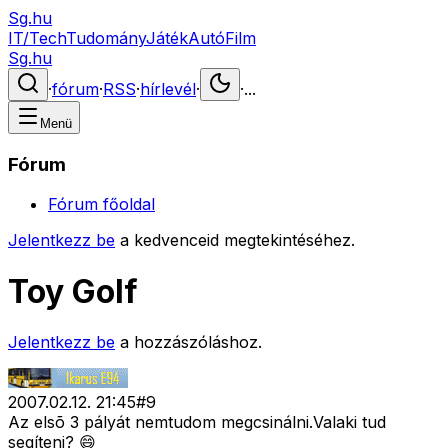
Sg.hu
IT/Tech
Tudomány
Játék
Autó
Film
Sg.hu
·
fórum
·
RSS
·
hírlevél
·
·
...
Menü
Fórum
Fórum főoldal
Jelentkezz be
a kedvenceid megtekintéséhez.
Toy Golf
Jelentkezz be
a hozzászóláshoz.
2007.02.12. 21:45
#
9
Az elsõ 3 pályát nemtudom megcsinálni.Valaki tud
segíteni? 😄