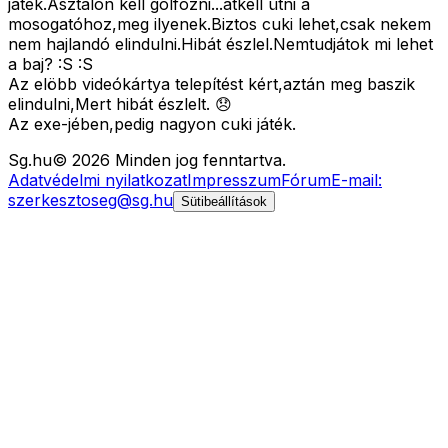
játék.Asztalon kell golfozni...átkell ütni a
mosogatóhoz,meg ilyenek.Biztos cuki lehet,csak nekem
nem hajlandó elindulni.Hibát észlel.Nemtudjátok mi lehet
a baj? :S :S
Az elöbb videókártya telepítést kért,aztán meg baszik
elindulni,Mert hibát észlelt. 😞
Az exe-jében,pedig nagyon cuki játék.
Sg
.hu
©
2026
Minden jog fenntartva.
Adatvédelmi nyilatkozat
Impresszum
Fórum
E-mail:
szerkesztoseg@sg.hu
Sütibeállítások