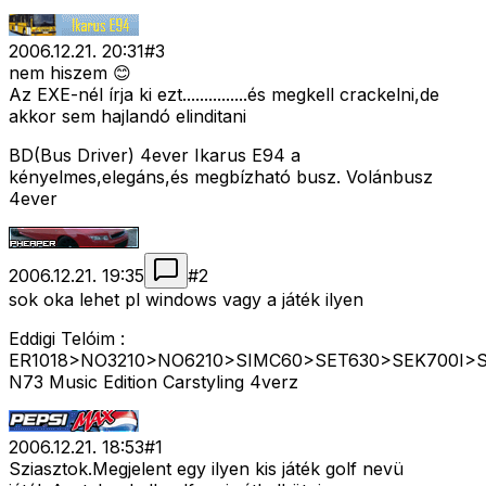
2006.12.21. 20:31
#
3
nem hiszem 😊
Az EXE-nél írja ki ezt...............és megkell crackelni,de
akkor sem hajlandó elinditani
BD(Bus Driver) 4ever Ikarus E94 a
kényelmes,elegáns,és megbízható busz. Volánbusz
4ever
2006.12.21. 19:35
#
2
sok oka lehet pl windows vagy a játék ilyen
Eddigi Telóim :
ER1018>NO3210>NO6210>SIMC60>SET630>SEK700I>
N73 Music Edition Carstyling 4verz
2006.12.21. 18:53
#
1
Sziasztok.Megjelent egy ilyen kis játék golf nevü