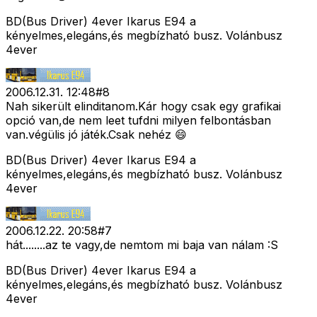
BD(Bus Driver) 4ever Ikarus E94 a
kényelmes,elegáns,és megbízható busz. Volánbusz
4ever
2006.12.31. 12:48
#
8
Nah sikerült elinditanom.Kár hogy csak egy grafikai
opció van,de nem leet tufdni milyen felbontásban
van.végülis jó játék.Csak nehéz 😄
BD(Bus Driver) 4ever Ikarus E94 a
kényelmes,elegáns,és megbízható busz. Volánbusz
4ever
2006.12.22. 20:58
#
7
hát........az te vagy,de nemtom mi baja van nálam :S
BD(Bus Driver) 4ever Ikarus E94 a
kényelmes,elegáns,és megbízható busz. Volánbusz
4ever