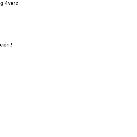
g 4verz
jén.!