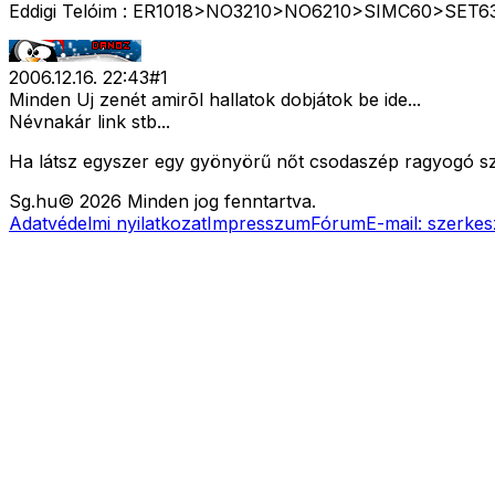
Eddigi Telóim : ER1018>NO3210>NO6210>SIMC60>SET63
2006.12.16. 22:43
#
1
Minden Uj zenét amirõl hallatok dobjátok be ide...
Névnakár link stb...
Ha látsz egyszer egy gyönyörű nőt csodaszép ragyogó sze
Sg
.hu
©
2026
Minden jog fenntartva.
Adatvédelmi nyilatkozat
Impresszum
Fórum
E-mail:
szerkes