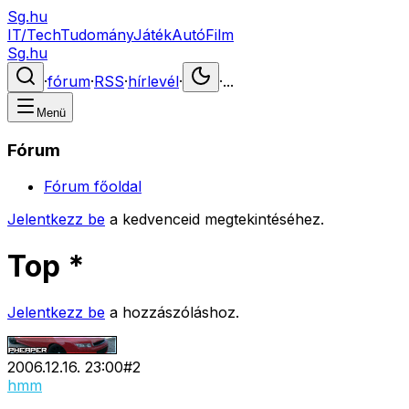
Sg.hu
IT/Tech
Tudomány
Játék
Autó
Film
Sg.hu
·
fórum
·
RSS
·
hírlevél
·
·
...
Menü
Fórum
Fórum főoldal
Jelentkezz be
a kedvenceid megtekintéséhez.
Top *
Jelentkezz be
a hozzászóláshoz.
2006.12.16. 23:00
#
2
hmm