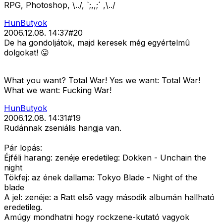
RPG, Photoshop, \../, `;,,;´ ,\../
HunButyok
2006.12.08. 14:37
#
20
De ha gondoljátok, majd keresek még egyértelmû
dolgokat! 😛
What you want? Total War! Yes we want: Total War!
What we want: Fucking War!
HunButyok
2006.12.08. 14:31
#
19
Rudánnak zseniális hangja van.
Pár lopás:
Éjféli harang: zenéje eredetileg: Dokken - Unchain the
night
Tökfej: az ének dallama: Tokyo Blade - Night of the
blade
A jel: zenéje: a Ratt elsõ vagy második albumán hallható
eredetileg.
Amúgy mondhatni hogy rockzene-kutató vagyok