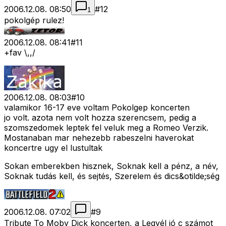
2006.12.08. 08:50
#
12
1
pokolgép rulez!
2006.12.08. 08:41
#
11
+fav \,,/
2006.12.08. 08:03
#
10
valamikor 16-17 eve voltam Pokolgep koncerten
jo volt. azota nem volt hozza szerencsem, pedig a
szomszedomek leptek fel veluk meg a Romeo Verzik.
Mostanaban mar nehezebb rabeszelni haverokat
koncertre ugy el lustultak
Sokan emberekben hisznek, Soknak kell a pénz, a név,
Soknak tudás kell, és sejtés, Szerelem és dics&otilde;ség
2006.12.08. 07:02
#
9
Tribute To Moby Dick koncerten, a Legyél jó c számot