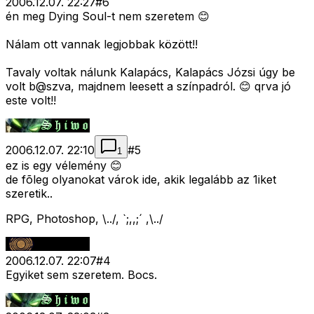
2006.12.07. 22:27
#
6
én meg Dying Soul-t nem szeretem 😊
Nálam ott vannak legjobbak között!!
Tavaly voltak nálunk Kalapács, Kalapács Józsi úgy be
volt b@szva, majdnem leesett a színpadról. 😊 qrva jó
este volt!!
2006.12.07. 22:10
#
5
1
ez is egy vélemény 😊
de fõleg olyanokat várok ide, akik legalább az 1iket
szeretik..
RPG, Photoshop, \../, `;,,;´ ,\../
2006.12.07. 22:07
#
4
Egyiket sem szeretem. Bocs.