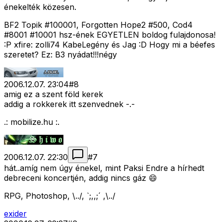
énekelték közesen.
BF2 Topik #100001, Forgotten Hope2 #500, Cod4
#8001 #10001 hsz-ének EGYETLEN boldog fulajdonosa!
:P xfire: zolli74 KabeLegény és Jag :D Hogy mi a béefes
szeretet? Ez: B3 nyádat!!!négy
2006.12.07. 23:04
#
8
amig ez a szent föld kerek
addig a rokkerek itt szenvednek -.-
.: mobilize.hu :.
2006.12.07. 22:30
#
7
hát..amíg nem úgy énekel, mint Paksi Endre a hírhedt
debreceni koncertjén, addig nincs gáz 😄
RPG, Photoshop, \../, `;,,;´ ,\../
exider