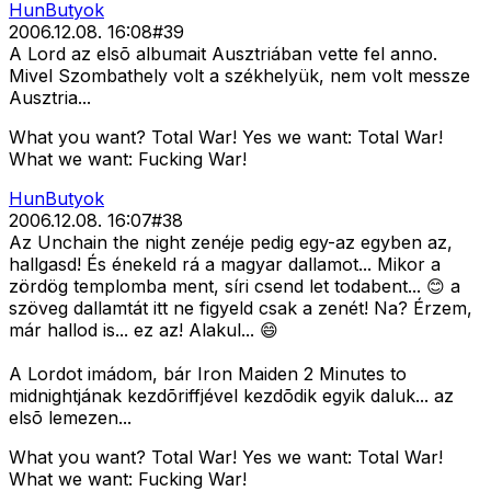
HunButyok
2006.12.08. 16:08
#
39
A Lord az elsõ albumait Ausztriában vette fel anno.
Mivel Szombathely volt a székhelyük, nem volt messze
Ausztria...
What you want? Total War! Yes we want: Total War!
What we want: Fucking War!
HunButyok
2006.12.08. 16:07
#
38
Az Unchain the night zenéje pedig egy-az egyben az,
hallgasd! És énekeld rá a magyar dallamot... Mikor a
zördög templomba ment, síri csend let todabent... 😊 a
szöveg dallamtát itt ne figyeld csak a zenét! Na? Érzem,
már hallod is... ez az! Alakul... 😄
A Lordot imádom, bár Iron Maiden 2 Minutes to
midnightjának kezdõriffjével kezdõdik egyik daluk... az
elsõ lemezen...
What you want? Total War! Yes we want: Total War!
What we want: Fucking War!