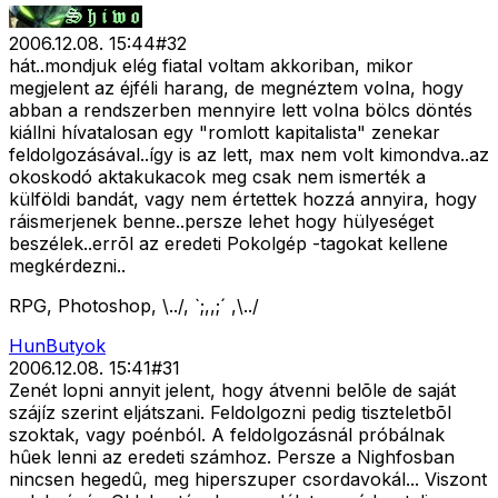
2006.12.08. 15:44
#
32
hát..mondjuk elég fiatal voltam akkoriban, mikor
megjelent az éjféli harang, de megnéztem volna, hogy
abban a rendszerben mennyire lett volna bölcs döntés
kiállni hívatalosan egy "romlott kapitalista" zenekar
feldolgozásával..így is az lett, max nem volt kimondva..az
okoskodó aktakukacok meg csak nem ismerték a
külföldi bandát, vagy nem értettek hozzá annyira, hogy
ráismerjenek benne..persze lehet hogy hülyeséget
beszélek..errõl az eredeti Pokolgép -tagokat kellene
megkérdezni..
RPG, Photoshop, \../, `;,,;´ ,\../
HunButyok
2006.12.08. 15:41
#
31
Zenét lopni annyit jelent, hogy átvenni belõle de saját
szájíz szerint eljátszani. Feldolgozni pedig tiszteletbõl
szoktak, vagy poénból. A feldolgozásnál próbálnak
hûek lenni az eredeti számhoz. Persze a Nighfosban
nincsen hegedû, meg hiperszuper csordavokál... Viszont