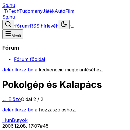
Sg.hu
IT/Tech
Tudomány
Játék
Autó
Film
Sg.hu
·
fórum
·
RSS
·
hírlevél
·
·
...
Menü
Fórum
Fórum főoldal
Jelentkezz be
a kedvenceid megtekintéséhez.
Pokolgép és Kalapács
← Előző
Oldal
2
/
2
Jelentkezz be
a hozzászóláshoz.
HunButyok
2006.12.08. 17:07
#
45