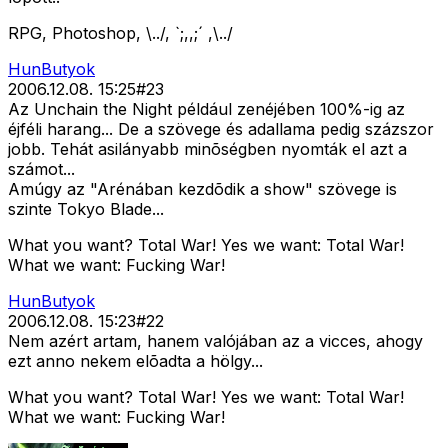
RPG, Photoshop, \../, `;,,;´ ,\../
HunButyok
2006.12.08. 15:25
#
23
Az Unchain the Night például zenéjében 100%-ig az
éjféli harang... De a szövege és adallama pedig százszor
jobb. Tehát asilányabb minõségben nyomták el azt a
számot...
Amúgy az "Arénában kezdõdik a show" szövege is
szinte Tokyo Blade...
What you want? Total War! Yes we want: Total War!
What we want: Fucking War!
HunButyok
2006.12.08. 15:23
#
22
Nem azért artam, hanem valójában az a vicces, ahogy
ezt anno nekem elõadta a hölgy...
What you want? Total War! Yes we want: Total War!
What we want: Fucking War!