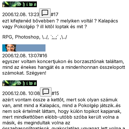
2006.12.08. 13:23
#
17
ezt kifejtenéd bõvebben ? melyiken voltál ? Kalapács
vagy Pokolgép ? ill kitõl loptak és mit ?
RPG, Photoshop, \../, `;,,;´ ,\../
2006.12.08. 13:07
#
16
egyszer voltam koncertjukon és borzasztónak találtam,
mind az énekes hangját és a mindenhonnan összelopott
számokat. Szégyen!
2006.12.08. 10:08
#
15
azért vontam össze a kettõt, mert sok olyan számuk
van, amit mind a Kalapács, mind a Pokolgép játszik..és
nem sok értelmét láttam, hogy külön topikot kapjanak,
mert mindkettõben elöbb-utóbb szóba került volna a
másik, és megindultak volna az
összehasonlítgatások..gyakorlatilag ugyanaz lett volna a