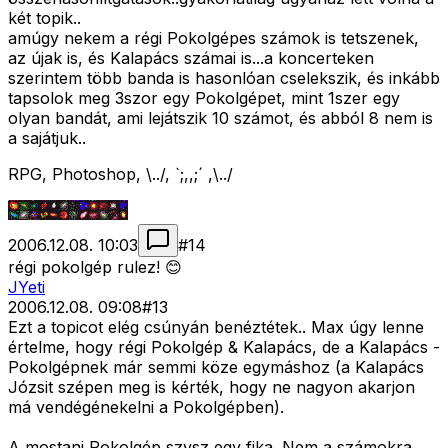
két topik..
amúgy nekem a régi Pokolgépes számok is tetszenek,
az újak is, és Kalapács számai is...a koncerteken
szerintem több banda is hasonlóan cselekszik, és inkább
tapsolok meg 3szor egy Pokolgépet, mint 1szer egy
olyan bandát, ami lejátszik 10 számot, és abból 8 nem is
a sajátjuk..
RPG, Photoshop, \../, `;,,;´ ,\../
2006.12.08. 10:03
#
14
régi pokolgép rulez! 😊
JYeti
2006.12.08. 09:08
#
13
Ezt a topicot elég csúnyán benéztétek.. Max úgy lenne
értelme, hogy régi Pokolgép & Kalapács, de a Kalapács -
Pokolgépnek már semmi köze egymáshoz (a Kalapács
Józsit szépen meg is kérték, hogy ne nagyon akarjon
má vendégénekelni a Pokolgépben).
A mostani Pokolgép szvsz egy fika. Nem a számokra