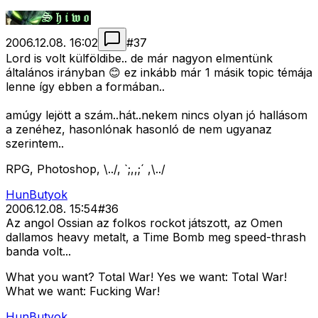
2006.12.08. 16:02
#
37
Lord is volt külföldibe.. de már nagyon elmentünk
általános irányban 😊 ez inkább már 1 másik topic témája
lenne így ebben a formában..
amúgy lejött a szám..hát..nekem nincs olyan jó hallásom
a zenéhez, hasonlónak hasonló de nem ugyanaz
szerintem..
RPG, Photoshop, \../, `;,,;´ ,\../
HunButyok
2006.12.08. 15:54
#
36
Az angol Ossian az folkos rockot játszott, az Omen
dallamos heavy metalt, a Time Bomb meg speed-thrash
banda volt...
What you want? Total War! Yes we want: Total War!
What we want: Fucking War!
HunButyok