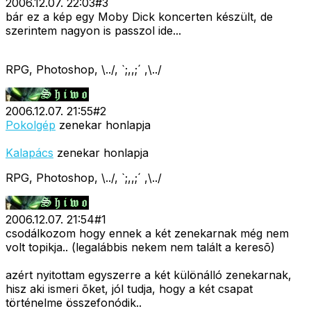
2006.12.07. 22:03
#
3
bár ez a kép egy Moby Dick koncerten készült, de
szerintem nagyon is passzol ide...
RPG, Photoshop, \../, `;,,;´ ,\../
2006.12.07. 21:55
#
2
Pokolgép
zenekar honlapja
Kalapács
zenekar honlapja
RPG, Photoshop, \../, `;,,;´ ,\../
2006.12.07. 21:54
#
1
csodálkozom hogy ennek a két zenekarnak még nem
volt topikja.. (legalábbis nekem nem talált a keresõ)
azért nyitottam egyszerre a két különálló zenekarnak,
hisz aki ismeri õket, jól tudja, hogy a két csapat
történelme összefonódik..