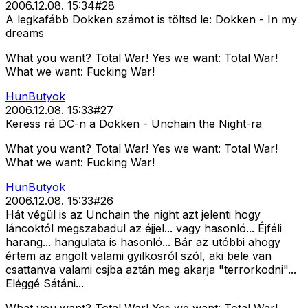
2006.12.08. 15:34
#
28
A legkafább Dokken számot is töltsd le: Dokken - In my
dreams
What you want? Total War! Yes we want: Total War!
What we want: Fucking War!
HunButyok
2006.12.08. 15:33
#
27
Keress rá DC-n a Dokken - Unchain the Night-ra
What you want? Total War! Yes we want: Total War!
What we want: Fucking War!
HunButyok
2006.12.08. 15:33
#
26
Hát végül is az Unchain the night azt jelenti hogy
láncoktól megszabadul az éjjel... vagy hasonló... Éjféli
harang... hangulata is hasonló... Bár az utóbbi ahogy
értem az angolt valami gyilkosról szól, aki bele van
csattanva valami csjba aztán meg akarja "terrorkodni"...
Eléggé Sátáni...