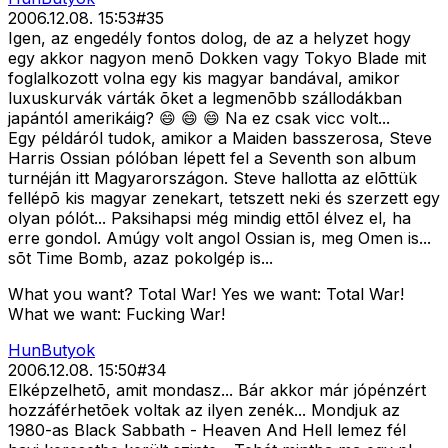
2006.12.08. 15:53
#
35
Igen, az engedély fontos dolog, de az a helyzet hogy
egy akkor nagyon menõ Dokken vagy Tokyo Blade mit
foglalkozott volna egy kis magyar bandával, amikor
luxuskurvák várták õket a legmenõbb szállodákban
japántól amerikáig? 😄 😄 😄 Na ez csak vicc volt...
Egy példáról tudok, amikor a Maiden basszerosa, Steve
Harris Ossian pólóban lépett fel a Seventh son album
turnéján itt Magyarországon. Steve hallotta az elõttük
fellépõ kis magyar zenekart, tetszett neki és szerzett egy
olyan pólót... Paksihapsi még mindig ettõl élvez el, ha
erre gondol. Amúgy volt angol Ossian is, meg Omen is...
sõt Time Bomb, azaz pokolgép is...
What you want? Total War! Yes we want: Total War!
What we want: Fucking War!
HunButyok
2006.12.08. 15:50
#
34
Elképzelhetõ, amit mondasz... Bár akkor már jópénzért
hozzáférhetõek voltak az ilyen zenék... Mondjuk az
1980-as Black Sabbath - Heaven And Hell lemez fél