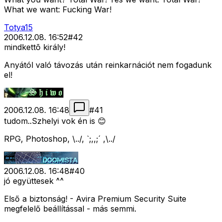
What we want: Fucking War!
Totya15
2006.12.08. 16:52
#
42
mindkettõ király!
Anyától való távozás után reinkarnációt nem fogadunk
el!
2006.12.08. 16:48
#
41
tudom..Szhelyi vok én is 😊
RPG, Photoshop, \../, `;,,;´ ,\../
2006.12.08. 16:48
#
40
jó együttesek ^^
Első a biztonság! - Avira Premium Security Suite
megfelelő beállítással - más semmi.