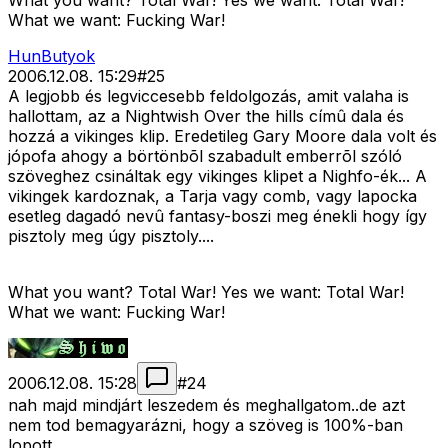
What you want? Total War! Yes we want: Total War!
What we want: Fucking War!
HunButyok
2006.12.08. 15:29
#
25
A legjobb és legviccesebb feldolgozás, amit valaha is
hallottam, az a Nightwish Over the hills címû dala és
hozzá a vikinges klip. Eredetileg Gary Moore dala volt és
jópofa ahogy a börtönbõl szabadult emberrõl szóló
szöveghez csináltak egy vikinges klipet a Nighfo-ék... A
vikingek kardoznak, a Tarja vagy comb, vagy lapocka
esetleg dagadó nevû fantasy-boszi meg énekli hogy így
pisztoly meg úgy pisztoly....
What you want? Total War! Yes we want: Total War!
What we want: Fucking War!
2006.12.08. 15:28
#
24
nah majd mindjárt leszedem és meghallgatom..de azt
nem tod bemagyarázni, hogy a szöveg is 100%-ban
lopott..