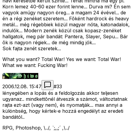
havi keresetbe került szinte... Tehát mintha ma egy pl.
Korn lemez 40-60 ezer forint lenne... Durva mi? Én sem
vagyok amúgy nagyon öreg... a magam 24 évével... de
én a régi zenéket szeretem... Fõként hardrock és heavy
metál... még régebbiek közül magyar nóta, katonadalok,
indulók... Modern zenék közül csak kopasz-zenéket
hallgatok, meg pár bandát: Pantera, Slayer, Sepu... Bár
õk is nagyon régiek... de még mindig jók...
Sok fajta zenét szeretek...
What you want? Total War! Yes we want: Total War!
What we want: Fucking War!
2006.12.08. 15:47
#
33
lényegében a lopás és a feldolgozás akkor teljesen
ugyanaz.. mindkettõnél átveszik a számot, változtatnak
rajta ezt-azt (vagy nem), és nyomatják... max annyi a
különbség, hogy kértek-e hozzá engedélyt az eredeti
bandától..
RPG, Photoshop, \../, `;,,;´ ,\../