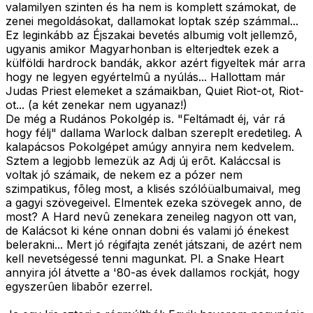
valamilyen szinten és ha nem is komplett számokat, de
zenei megoldásokat, dallamokat loptak szép számmal...
Ez leginkább az Éjszakai bevetés albumig volt jellemzõ,
ugyanis amikor Magyarhonban is elterjedtek ezek a
külföldi hardrock bandák, akkor azért figyeltek már arra
hogy ne legyen egyértelmû a nyúlás... Hallottam már
Judas Priest elemeket a számaikban, Quiet Riot-ot, Riot-
ot... (a két zenekar nem ugyanaz!)
De még a Rudános Pokolgép is. "Feltámadt éj, vár rá
hogy félj" dallama Warlock dalban szereplt eredetileg. A
kalapácsos Pokolgépet amúgy annyira nem kedvelem.
Sztem a legjobb lemezük az Adj új erõt. Kaláccsal is
voltak jó számaik, de nekem ez a pózer nem
szimpatikus, fõleg most, a klisés szólóüalbumaival, meg
a gagyi szövegeivel. Elmentek ezeka szövegek anno, de
most? A Hard nevû zenekara zeneileg nagyon ott van,
de Kalácsot ki kéne onnan dobni és valami jó énekest
belerakni... Mert jó régifajta zenét játszani, de azért nem
kell nevetségessé tenni magunkat. Pl. a Snake Heart
annyira jól átvette a '80-as évek dallamos rockját, hogy
egyszerûen libabõr ezerrel.