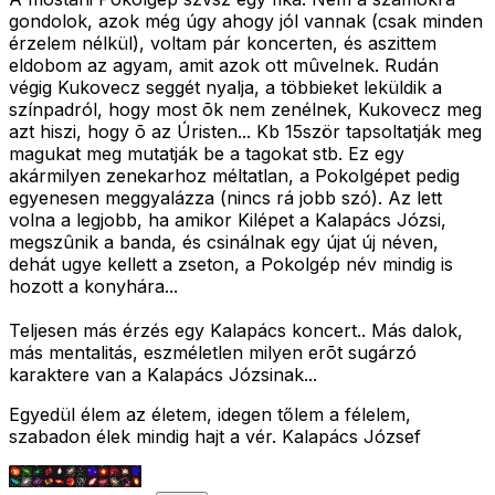
gondolok, azok még úgy ahogy jól vannak (csak minden
érzelem nélkül), voltam pár koncerten, és aszittem
eldobom az agyam, amit azok ott mûvelnek. Rudán
végig Kukovecz seggét nyalja, a többieket leküldik a
színpadról, hogy most õk nem zenélnek, Kukovecz meg
azt hiszi, hogy õ az Úristen... Kb 15ször tapsoltatják meg
magukat meg mutatják be a tagokat stb. Ez egy
akármilyen zenekarhoz méltatlan, a Pokolgépet pedig
egyenesen meggyalázza (nincs rá jobb szó). Az lett
volna a legjobb, ha amikor Kilépet a Kalapács Józsi,
megszûnik a banda, és csinálnak egy újat új néven,
dehát ugye kellett a zseton, a Pokolgép név mindig is
hozott a konyhára...
Teljesen más érzés egy Kalapács koncert.. Más dalok,
más mentalitás, eszméletlen milyen erõt sugárzó
karaktere van a Kalapács Józsinak...
Egyedül élem az életem, idegen tőlem a félelem,
szabadon élek mindig hajt a vér. Kalapács József