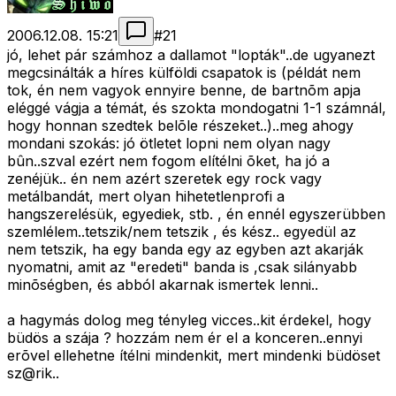
2006.12.08. 15:21
#
21
jó, lehet pár számhoz a dallamot "lopták"..de ugyanezt
megcsinálták a híres külföldi csapatok is (példát nem
tok, én nem vagyok ennyire benne, de bartnõm apja
eléggé vágja a témát, és szokta mondogatni 1-1 számnál,
hogy honnan szedtek belõle részeket..)..meg ahogy
mondani szokás: jó ötletet lopni nem olyan nagy
bûn..szval ezért nem fogom elítélni õket, ha jó a
zenéjük.. én nem azért szeretek egy rock vagy
metálbandát, mert olyan hihetetlenprofi a
hangszerelésük, egyediek, stb. , én ennél egyszerübben
szemlélem..tetszik/nem tetszik , és kész.. egyedül az
nem tetszik, ha egy banda egy az egyben azt akarják
nyomatni, amit az "eredeti" banda is ,csak silányabb
minõségben, és abból akarnak ismertek lenni..
a hagymás dolog meg tényleg vicces..kit érdekel, hogy
büdös a szája ? hozzám nem ér el a konceren..ennyi
erõvel ellehetne ítélni mindenkit, mert mindenki büdöset
sz@rik..