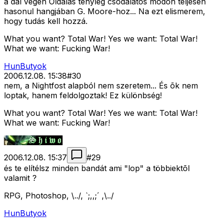
a dal végén Oldalas tényleg csodálatos módon teljesen
hasonul hangjában G. Moore-hoz... Na ezt elismerem,
hogy tudás kell hozzá.
What you want? Total War! Yes we want: Total War!
What we want: Fucking War!
HunButyok
2006.12.08. 15:38
#
30
nem, a Nightfost alapból nem szeretem... És õk nem
loptak, hanem feldolgoztak! Ez különbség!
What you want? Total War! Yes we want: Total War!
What we want: Fucking War!
2006.12.08. 15:37
#
29
és te elítélsz minden bandát ami "lop" a többiektõl
valamit ?
RPG, Photoshop, \../, `;,,;´ ,\../
HunButyok