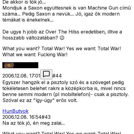
De akkor is tök jó...
Mondjuk a Saxon együttesnek is van Machine Gun címû
száma... Pedig Saxon a nevük... Jó, igaz õk modern
témákat is énekelnek...
De ugye h jobb az Over The Hilss eredetiben, illtve a
hosszabb változatában? 😉
What you want? Total War! Yes we want: Total War!
What we want: Fucking War!
2006.12.08. 17:01
#
44
Egyszer hangzik el a pisztoly szó és a szöveget pedig
tökéletesen belehet rakni a középkorba is, mivel nincs
benne semmi modern (pl mobiltelefon)- csak a pisztoly.
Szóval ez az "így-úgy" erõs volt.
HunButyok
2006.12.08. 16:54
#
43
Na az tök jó, én meg zalai...
What you want? Total War! Yes we want: Total War!