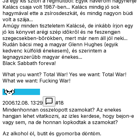
Ja egy kis sztori a régmúltból: Egyik haverom nagynénje
Kalács csaja volt 1987-ben... Kalács mindig jó sok
hagymával ette a zsírosdeszkát, és mindig nagyon büdi
volt a szája...
Amúgy minden tiszteletem Kalácsé, de inkább írjon egy
jó kis könyvet arégi szép idõkrõl és ne feszengjen
szegecsekben-bõrökben, mert már nem áll jól neki...
Rudán bácsi meg a magyar Glenn Hughes (egyik
kedvenc külföldi énekesem), és szerintem a
legnagyszerûbb magyar énekes...
Black Sabbath foreva!
What you want? Total War! Yes we want: Total War!
What we want: Fucking War!
2006.12.08. 13:29
#
18
Mindenhonnan osszelopott szamokat? Az enekes
hangjan lehet vitatkozni, az izles kerdese, hogy bejon-e
vagy sem, na de honnan lopkodtak a szamokat?
Az alkohol öl, butit és gyomorba döntöm.