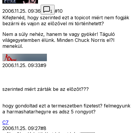
2006.11.25. 09:36
#
10
1
Kifejtenéd, hogy szerinted ezt a topicot miért nem fogják
bezárni és vajon az elõzõvel mi történhetett?
Nem a súly nehéz, hanem te vagy gyökér! Táguló
világegyetemben élünk. Minden Chuck Norris el?l
menekül.
2006.11.25. 09:33
#
9
szerinted miért zárták be az elõzõt???
hogy gondoltad ezt a termeszetben fizetest? felmegyunk
a harmashatarhegyre es adsz 5 rongyot?
C7
2006.11.25. 09:27
#
8