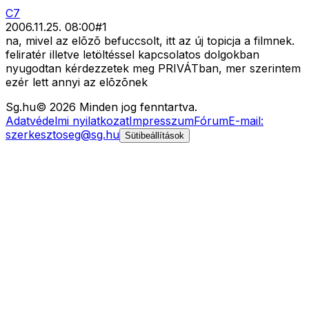
C7
2006.11.25. 08:00
#
1
na, mivel az elõzõ befuccsolt, itt az új topicja a filmnek.
feliratér illetve letöltéssel kapcsolatos dolgokban
nyugodtan kérdezzetek meg PRIVÁTban, mer szerintem
ezér lett annyi az elõzõnek
Sg
.hu
©
2026
Minden jog fenntartva.
Adatvédelmi nyilatkozat
Impresszum
Fórum
E-mail:
szerkesztoseg@sg.hu
Sütibeállítások