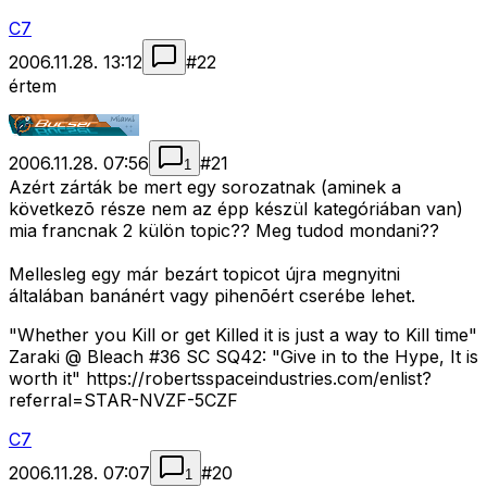
C7
2006.11.28. 13:12
#
22
értem
2006.11.28. 07:56
#
21
1
Azért zárták be mert egy sorozatnak (aminek a
következõ része nem az épp készül kategóriában van)
mia francnak 2 külön topic?? Meg tudod mondani??
Mellesleg egy már bezárt topicot újra megnyitni
általában banánért vagy pihenõért cserébe lehet.
"Whether you Kill or get Killed it is just a way to Kill time"
Zaraki @ Bleach #36 SC SQ42: "Give in to the Hype, It is
worth it" https://robertsspaceindustries.com/enlist?
referral=STAR-NVZF-5CZF
C7
2006.11.28. 07:07
#
20
1