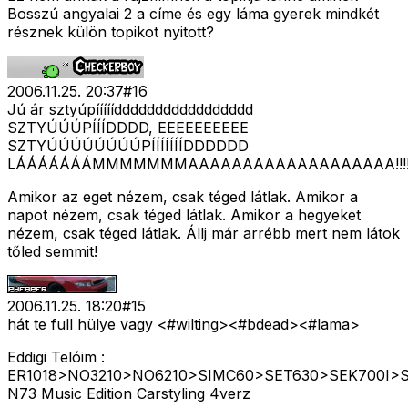
Bosszú angyalai 2 a címe és egy láma gyerek mindkét
résznek külön topikot nyitott?
2006.11.25. 20:37
#
16
Jú ár sztyúpíííííddddddddddddddddd
SZTYÚÚÚPÍÍÍDDDD, EEEEEEEEEE
SZTYÚÚÚÚÚÚÚÚPÍÍÍÍÍÍÍDDDDDD
LÁÁÁÁÁÁÁMMMMMMMAAAAAAAAAAAAAAAAAAA!!!
Amikor az eget nézem, csak téged látlak. Amikor a
napot nézem, csak téged látlak. Amikor a hegyeket
nézem, csak téged látlak. Állj már arrébb mert nem látok
tőled semmit!
2006.11.25. 18:20
#
15
hát te full hülye vagy <#wilting>
<#bdead>
<#lama>
Eddigi Telóim :
ER1018>NO3210>NO6210>SIMC60>SET630>SEK700I>
N73 Music Edition Carstyling 4verz