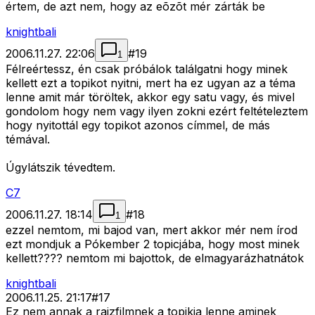
értem, de azt nem, hogy az eõzõt mér zárták be
knightbali
2006.11.27. 22:06
#
19
1
Félreértessz, én csak próbálok találgatni hogy minek
kellett ezt a topikot nyitni, mert ha ez ugyan az a téma
lenne amit már töröltek, akkor egy satu vagy, és mivel
gondolom hogy nem vagy ilyen zokni ezért feltételeztem
hogy nyitottál egy topikot azonos címmel, de más
témával.
Úgylátszik tévedtem.
C7
2006.11.27. 18:14
#
18
1
ezzel nemtom, mi bajod van, mert akkor mér nem írod
ezt mondjuk a Pókember 2 topicjába, hogy most minek
kellett???? nemtom mi bajottok, de elmagyarázhatnátok
knightbali
2006.11.25. 21:17
#
17
Ez nem annak a rajzfilmnek a topikja lenne aminek