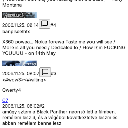
Montana
2006.11.25. 08:14
#
4
banplsdelhtx
X360 powaa... Nokia forewa Taste me you will see /
More is all you need / Dedicated to / How I\'m FUCKING
YOUUUU - on 14th May
2006.11.25. 08:07
#
3
<#wow3>
<#wilting>
Qwerty4
C7
2006.11.25. 08:02
#
2
amúgy sztem a Black Panther naon jó lett a filmben,
remélem lesz 3, és a végébõl következtetve leszm és
abban remélem benne lesz