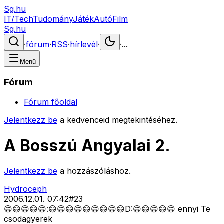
Sg.hu
IT/Tech
Tudomány
Játék
Autó
Film
Sg.hu
·
fórum
·
RSS
·
hírlevél
·
·
...
Menü
Fórum
Fórum főoldal
Jelentkezz be
a kedvenceid megtekintéséhez.
A Bosszú Angyalai 2.
Jelentkezz be
a hozzászóláshoz.
Hydroceph
2006.12.01. 07:42
#
23
😄😄😄😄😄:😄😄😄😄😄😄😄😄😄D:😄😄😄😄😄 ennyi Te
csodagyerek