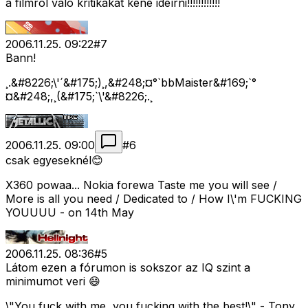
a filmrõl való kritikákat kéne ideírni!!!!!!!!!!!!
2006.11.25. 09:22
#
7
Bann!
¸.&#8226;\'´&#175;)¸,&#248;¤°`bbMaister&#169;`°
¤&#248;,¸(&#175;`\'&#8226;.¸
2006.11.25. 09:00
#
6
csak egyeseknél😊
X360 powaa... Nokia forewa Taste me you will see /
More is all you need / Dedicated to / How I\'m FUCKING
YOUUUU - on 14th May
2006.11.25. 08:36
#
5
Látom ezen a fórumon is sokszor az IQ szint a
minimumot veri 😄
\"You fuck with me, you fucking with the best!\" - Tony