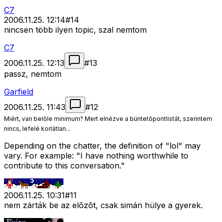
C7
2006.11.25. 12:14
#
14
nincsen több ilyen topic, szal nemtom
C7
2006.11.25. 12:13
#
13
passz, nemtom
Garfield
2006.11.25. 11:43
#
12
Miért, van belõle minimum? Mert elnézve a büntetõpontlistát, szerintem
nincs, lefelé korlátlan...
Depending on the chatter, the definition of "lol" may
vary. For example: "I have nothing worthwhile to
contribute to this conversation."
2006.11.25. 10:31
#
11
nem zárták be az elõzõt, csak simán hülye a gyerek.