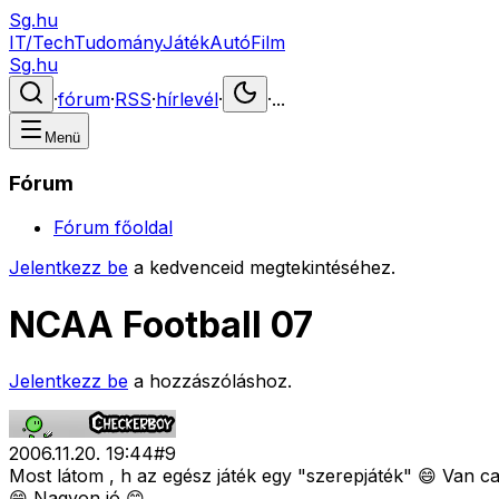
Sg.hu
IT/Tech
Tudomány
Játék
Autó
Film
Sg.hu
·
fórum
·
RSS
·
hírlevél
·
·
...
Menü
Fórum
Fórum főoldal
Jelentkezz be
a kedvenceid megtekintéséhez.
NCAA Football 07
Jelentkezz be
a hozzászóláshoz.
2006.11.20. 19:44
#
9
Most látom , h az egész játék egy "szerepjáték" 😄 Van c
😄 Nagyon jó 😊