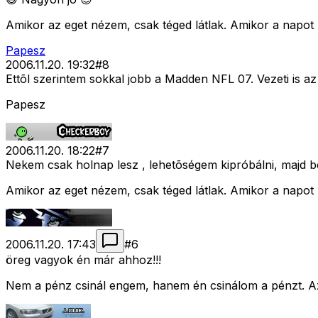
Amikor az eget nézem, csak téged látlak. Amikor a napot 
Papesz
2006.11.20. 19:32
#
8
Ettõl szerintem sokkal jobb a Madden NFL 07. Vezeti is az 
Papesz
2006.11.20. 18:22
#
7
Nekem csak holnap lesz , lehetõségem kipróbálni, majd b
Amikor az eget nézem, csak téged látlak. Amikor a napot 
2006.11.20. 17:43
#
6
öreg vagyok én már ahhoz!!!
Nem a pénz csinál engem, hanem én csinálom a pénzt. Az é