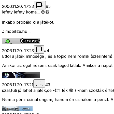
2006.11.20. 17:23
#
5
1
lefety lefety koma... 😄😄
inkább probáld ki a játékot.
.: mobilize.hu :.
2006.11.20. 17:23
#
4
Ettõl a játék minõsége , és a topic nem romlik (szerintem).
Amikor az eget nézem, csak téged látlak. Amikor a napot 
2006.11.20. 17:21
#
3
2
szal,tuti jó lehet a játék,de -(#1 ték 😄 ) -nem szokták érté
Nem a pénz csinál engem, hanem én csinálom a pénzt. Az é