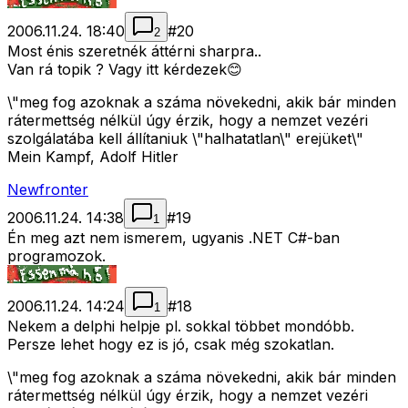
2006.11.24. 18:40
#
20
2
Most énis szeretnék áttérni sharpra..
Van rá topik ? Vagy itt kérdezek😊
\"meg fog azoknak a száma növekedni, akik bár minden
rátermettség nélkül úgy érzik, hogy a nemzet vezéri
szolgálatába kell állítaniuk \"halhatatlan\" erejüket\"
Mein Kampf, Adolf Hitler
Newfronter
2006.11.24. 14:38
#
19
1
Én meg azt nem ismerem, ugyanis .NET C#-ban
programozok.
2006.11.24. 14:24
#
18
1
Nekem a delphi helpje pl. sokkal többet mondóbb.
Persze lehet hogy ez is jó, csak még szokatlan.
\"meg fog azoknak a száma növekedni, akik bár minden
rátermettség nélkül úgy érzik, hogy a nemzet vezéri