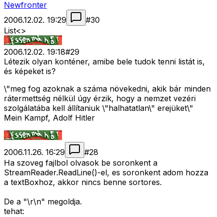
Newfronter
2006.12.02. 19:29
#
30
List<>
2006.12.02. 19:18
#
29
Létezik olyan konténer, amibe bele tudok tenni listát is,
és képeket is?
\"meg fog azoknak a száma növekedni, akik bár minden
rátermettség nélkül úgy érzik, hogy a nemzet vezéri
szolgálatába kell állítaniuk \"halhatatlan\" erejüket\"
Mein Kampf, Adolf Hitler
2006.11.26. 16:29
#
28
Ha szoveg fajlbol olvasok be soronkent a
StreamReader.ReadLine()-el, es soronkent adom hozza
a textBoxhoz, akkor nincs benne sortores.
De a "\r\n" megoldja.
tehat: