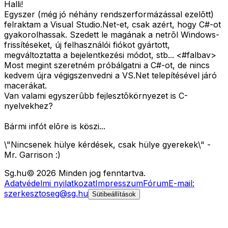
Halli!
Egyszer (még jó néhány rendszerformázással ezelõtt)
felraktam a Visual Studio.Net-et, csak azért, hogy C#-ot
gyakorolhassak. Szedett le magának a netrõl Windows-
frissítéseket, új felhasználói fiókot gyártott,
megváltoztatta a bejelentkezési módot, stb... <#falbav>
Most megint szeretném próbálgatni a C#-ot, de nincs
kedvem újra végigszenvedni a VS.Net telepítésével járó
macerákat.
Van valami egyszerûbb fejlesztõkörnyezet is C-
nyelvekhez?
Bármi infót elõre is köszi...
\"Nincsenek hülye kérdések, csak hülye gyerekek\" -
Mr. Garrison :)
Sg
.hu
©
2026
Minden jog fenntartva.
Adatvédelmi nyilatkozat
Impresszum
Fórum
E-mail:
szerkesztoseg@sg.hu
Sütibeállítások