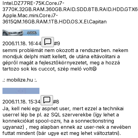
Intel.DZ77RE-75K.Core.i7-
3770K.32GB.RAM.360GB.RAID.SDD.8TB.RAID.HDD.GTX660
Apple.Mac.mini.Core.i7-
3615QM.16GB.RAM.1TB.HDD.OS.X.El.Capitan
2006.11.18. 16:44
#
9
semmi problémát nem okozott a rendszerben. nekem
mondjuk delphi miatt kellett, de utána eltávolitani a
géprõl magát a fejlesztõkörnyezetet, meg a hozzá
tartozo sok kis cuccot, szép meló volt😄
.: mobilize.hu :.
2006.11.18. 15:34
#
8
Ja, kell neki egy aspnet user, mert ezzel a technikai
userrel lép be pl. az SQL szerverekbe (így lehet a
konnekciókat spool-ozni, ha a sonnectionstring
ugyanaz) , meg alapban ennek az user-nek a nevében
futtat mindent (bár ugye ezt meg lehet változtatni).