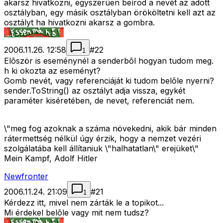
akarsz hivatkozni, egyszerûen beírod a nevét az adott
osztályban, egy másik osztályban örököltetni kell azt az
osztályt ha hivatkozni akarsz a gombra.
2006.11.26. 12:58
#
22
1
Elõször is eseménynél a senderbõl hogyan tudom meg.
h ki okozta az eseményt?
Gomb nevét, vagy referenciáját ki tudom belõle nyerni?
sender.ToString() az osztályt adja vissza, egykét
paraméter kiséretében, de nevet, referenciát nem.
\"meg fog azoknak a száma növekedni, akik bár minden
rátermettség nélkül úgy érzik, hogy a nemzet vezéri
szolgálatába kell állítaniuk \"halhatatlan\" erejüket\"
Mein Kampf, Adolf Hitler
Newfronter
2006.11.24. 21:09
#
21
1
Kérdezz itt, mivel nem zárták le a topikot...
Mi érdekel belõle vagy mit nem tudsz?