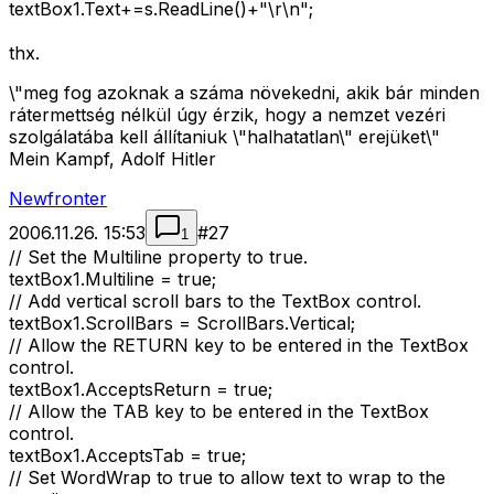
textBox1.Text+=s.ReadLine()+"\r\n";
thx.
\"meg fog azoknak a száma növekedni, akik bár minden
rátermettség nélkül úgy érzik, hogy a nemzet vezéri
szolgálatába kell állítaniuk \"halhatatlan\" erejüket\"
Mein Kampf, Adolf Hitler
Newfronter
2006.11.26. 15:53
#
27
1
// Set the Multiline property to true.
textBox1.Multiline = true;
// Add vertical scroll bars to the TextBox control.
textBox1.ScrollBars = ScrollBars.Vertical;
// Allow the RETURN key to be entered in the TextBox
control.
textBox1.AcceptsReturn = true;
// Allow the TAB key to be entered in the TextBox
control.
textBox1.AcceptsTab = true;
// Set WordWrap to true to allow text to wrap to the