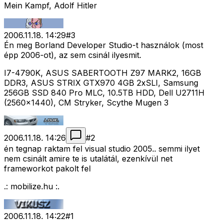
Mein Kampf, Adolf Hitler
2006.11.18. 14:29
#
3
Én meg Borland Developer Studio-t használok (most
épp 2006-ot), az sem csinál ilyesmit.
I7-4790K, ASUS SABERTOOTH Z97 MARK2, 16GB
DDR3, ASUS STRIX GTX970 4GB 2xSLI, Samsung
256GB SSD 840 Pro MLC, 10.5TB HDD, Dell U2711H
(2560x1440), CM Stryker, Scythe Mugen 3
2006.11.18. 14:26
#
2
én tegnap raktam fel visual studio 2005.. semmi ilyet
nem csinált amire te is utalátál, ezenkívül net
frameworkot pakolt fel
.: mobilize.hu :.
2006.11.18. 14:22
#
1