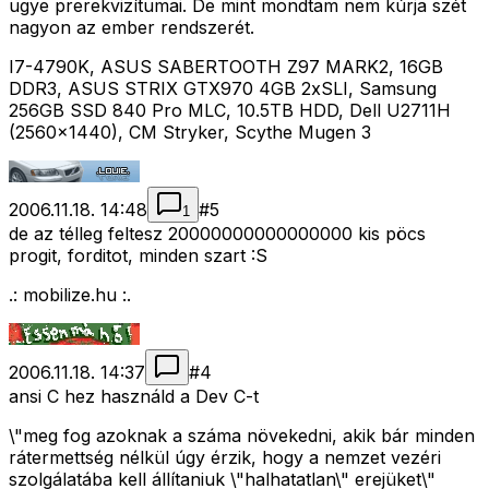
ugye prerekvizítumai. De mint mondtam nem kúrja szét
nagyon az ember rendszerét.
I7-4790K, ASUS SABERTOOTH Z97 MARK2, 16GB
DDR3, ASUS STRIX GTX970 4GB 2xSLI, Samsung
256GB SSD 840 Pro MLC, 10.5TB HDD, Dell U2711H
(2560x1440), CM Stryker, Scythe Mugen 3
2006.11.18. 14:48
#
5
1
de az télleg feltesz 20000000000000000 kis pöcs
progit, forditot, minden szart :S
.: mobilize.hu :.
2006.11.18. 14:37
#
4
ansi C hez használd a Dev C-t
\"meg fog azoknak a száma növekedni, akik bár minden
rátermettség nélkül úgy érzik, hogy a nemzet vezéri
szolgálatába kell állítaniuk \"halhatatlan\" erejüket\"