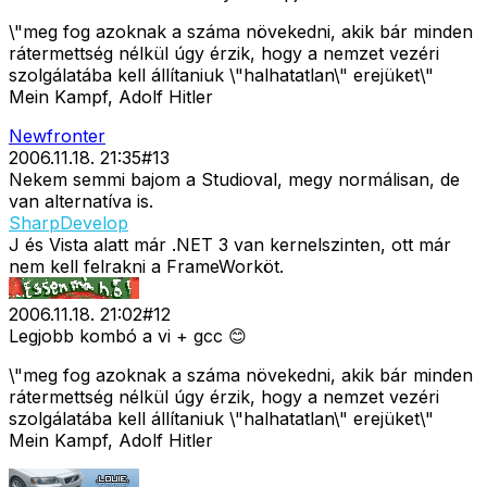
\"meg fog azoknak a száma növekedni, akik bár minden
rátermettség nélkül úgy érzik, hogy a nemzet vezéri
szolgálatába kell állítaniuk \"halhatatlan\" erejüket\"
Mein Kampf, Adolf Hitler
Newfronter
2006.11.18. 21:35
#
13
Nekem semmi bajom a Studioval, megy normálisan, de
van alternatíva is.
SharpDevelop
J és Vista alatt már .NET 3 van kernelszinten, ott már
nem kell felrakni a FrameWorköt.
2006.11.18. 21:02
#
12
Legjobb kombó a vi + gcc 😊
\"meg fog azoknak a száma növekedni, akik bár minden
rátermettség nélkül úgy érzik, hogy a nemzet vezéri
szolgálatába kell állítaniuk \"halhatatlan\" erejüket\"
Mein Kampf, Adolf Hitler