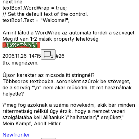
next line.
textBox1.WordWrap = true;
// Set the default text of the control.
textBox1.Text = "Welcome!";
Amint látod a WordWrap az automata tördeli a szöveget.
Meg itt van 1-2 másik property lehetõség.
2006.11.26. 14:15
#
26
1
thx megnézem.
Újsor karakter az micsoda itt stringnél?
Többsoros textboxba, soronként szúrok be szöveget,
de a sorvég "\n" nem akar mûködni. Itt mit használnak
helyette?
\"meg fog azoknak a száma növekedni, akik bár minden
rátermettség nélkül úgy érzik, hogy a nemzet vezéri
szolgálatába kell állítaniuk \"halhatatlan\" erejüket\"
Mein Kampf, Adolf Hitler
Newfronter