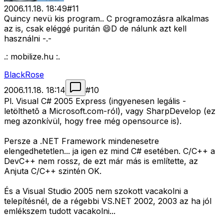
2006.11.18. 18:49
#
11
Quincy nevü kis program.. C programozásra alkalmas
az is, csak eléggé puritán 😄D de nálunk azt kell
használni -.-
.: mobilize.hu :.
BlackRose
2006.11.18. 18:14
#
10
Pl. Visual C# 2005 Express (ingyenesen legális -
letölthetõ a Microsoft.com-ról), vagy SharpDevelop (ez
meg azonkívül, hogy free még opensource is).
Persze a .NET Framework mindenesetre
elengedhetetlen... ja igen ez mind C# esetében. C/C++ a
DevC++ nem rossz, de ezt már más is említette, az
Anjuta C/C++ szintén OK.
És a Visual Studio 2005 nem szokott vacakolni a
telepítésnél, de a régebbi VS.NET 2002, 2003 az ha jól
emlékszem tudott vacakolni...