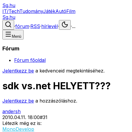
Sg.hu
IT/Tech
Tudomány
Játék
Autó
Film
Sg.hu
·
fórum
·
RSS
·
hírlevél
·
·
...
Menü
Fórum
Fórum főoldal
Jelentkezz be
a kedvenceid megtekintéséhez.
sdk vs.net HELYETT???
Jelentkezz be
a hozzászóláshoz.
andersh
2010.04.11. 18:00
#
31
Létezik még ez is:
MonoDevelop