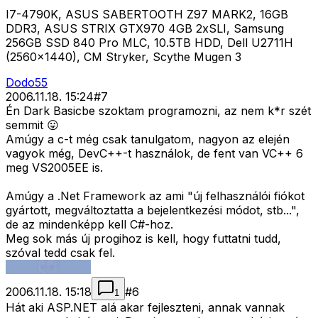
I7-4790K, ASUS SABERTOOTH Z97 MARK2, 16GB
DDR3, ASUS STRIX GTX970 4GB 2xSLI, Samsung
256GB SSD 840 Pro MLC, 10.5TB HDD, Dell U2711H
(2560x1440), CM Stryker, Scythe Mugen 3
Dodo55
2006.11.18. 15:24
#
7
Én Dark Basicbe szoktam programozni, az nem k*r szét
semmit 😛
Amúgy a c-t még csak tanulgatom, nagyon az elején
vagyok még, DevC++-t használok, de fent van VC++ 6
meg VS2005EE is.
Amúgy a .Net Framework az ami "új felhasználói fiókot
gyártott, megváltoztatta a bejelentkezési módot, stb...",
de az mindenképp kell C#-hoz.
Meg sok más új progihoz is kell, hogy futtatni tudd,
szóval tedd csak fel.
2006.11.18. 15:18
#
6
1
Hát aki ASP.NET alá akar fejleszteni, annak vannak