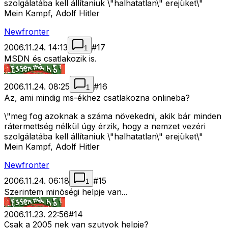
szolgálatába kell állítaniuk \"halhatatlan\" erejüket\"
Mein Kampf, Adolf Hitler
Newfronter
2006.11.24. 14:13
#
17
1
MSDN és csatlakozik is.
2006.11.24. 08:25
#
16
1
Az, ami mindig ms-ékhez csatlakozna onlineba?
\"meg fog azoknak a száma növekedni, akik bár minden
rátermettség nélkül úgy érzik, hogy a nemzet vezéri
szolgálatába kell állítaniuk \"halhatatlan\" erejüket\"
Mein Kampf, Adolf Hitler
Newfronter
2006.11.24. 06:18
#
15
1
Szerintem minõségi helpje van...
2006.11.23. 22:56
#
14
Csak a 2005 nek van szutyok helpje?