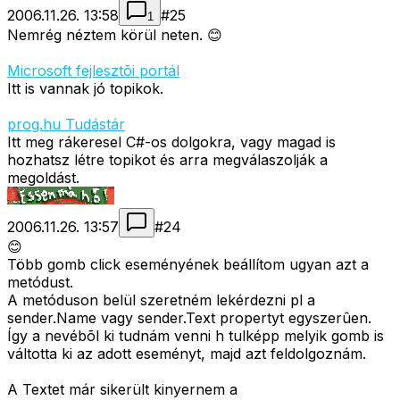
2006.11.26. 13:58
#
25
1
Nemrég néztem körül neten. 😊
Microsoft fejlesztõi portál
Itt is vannak jó topikok.
prog.hu Tudástár
Itt meg rákeresel C#-os dolgokra, vagy magad is
hozhatsz létre topikot és arra megválaszolják a
megoldást.
2006.11.26. 13:57
#
24
😊
Több gomb click eseményének beállítom ugyan azt a
metódust.
A metóduson belül szeretném lekérdezni pl a
sender.Name vagy sender.Text propertyt egyszerûen.
Így a nevébõl ki tudnám venni h tulképp melyik gomb is
váltotta ki az adott eseményt, majd azt feldolgoznám.
A Textet már sikerült kinyernem a