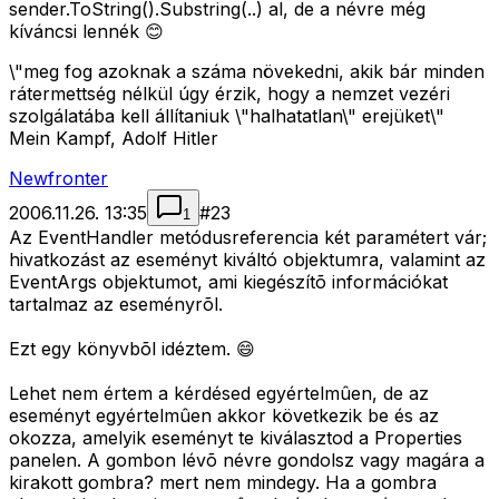
sender.ToString().Substring(..) al, de a névre még
kíváncsi lennék 😊
\"meg fog azoknak a száma növekedni, akik bár minden
rátermettség nélkül úgy érzik, hogy a nemzet vezéri
szolgálatába kell állítaniuk \"halhatatlan\" erejüket\"
Mein Kampf, Adolf Hitler
Newfronter
2006.11.26. 13:35
#
23
1
Az EventHandler metódusreferencia két paramétert vár;
hivatkozást az eseményt kiváltó objektumra, valamint az
EventArgs objektumot, ami kiegészítõ információkat
tartalmaz az eseményrõl.
Ezt egy könyvbõl idéztem. 😄
Lehet nem értem a kérdésed egyértelmûen, de az
eseményt egyértelmûen akkor következik be és az
okozza, amelyik eseményt te kiválasztod a Properties
panelen. A gombon lévõ névre gondolsz vagy magára a
kirakott gombra? mert nem mindegy. Ha a gombra