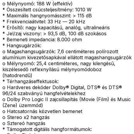
o Mélynyomó: 188 W (effektív)
* Összesített csúcsteljesítmény: 1010 W
* Maximális hangnyomásszint: > 115 dB
* Frekvenciaátvitel: 33 Hz — 20 kHz
* Erõsítõ: nagy kapacitású, analóg, ultralineáris
* Jel/zaj viszony: > 93,5 dB, 100 dB szokásos
* Bemeneti impedancia: 8.000 ohm
* Hangsugárzók:
o Magashangsugárzók: 7,6 centiméteres polírozott
alumínium kivezetõsapkával ellátott magashangsugárzók
o Mélynyomó: 25,4 centiméteres, nagy kilengésû,
kiszélesedõ reflexnyílású mélynyomódoboz
(hatodrendû)
* Térhangzáseffektusok:
o Hardveres dekóder Dolby® Digital, DTS® és DTS®
96/24 szabványú hangfelvételekhez
o Dolby Pro Logic II zajcsillapítás (Movie (Film) és Music
(Zene) üzemmód)
o Hatcsatornás közvetlen bemenet
o Stereo x2 hangzás
o Sztereó hangzás
* Támogatott digitális hangformátumok: