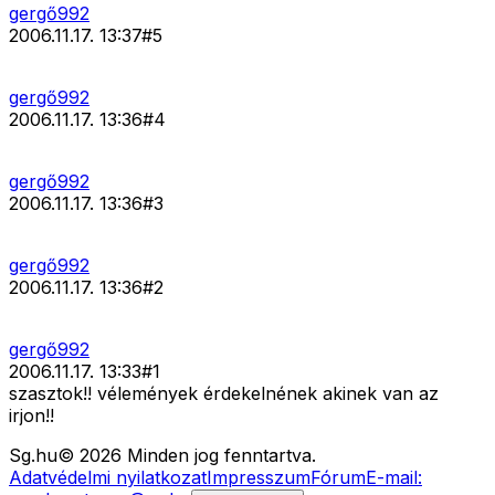
gergő992
2006.11.17. 13:37
#
5
gergő992
2006.11.17. 13:36
#
4
gergő992
2006.11.17. 13:36
#
3
gergő992
2006.11.17. 13:36
#
2
gergő992
2006.11.17. 13:33
#
1
szasztok!! vélemények érdekelnének akinek van az
irjon!!
Sg
.hu
©
2026
Minden jog fenntartva.
Adatvédelmi nyilatkozat
Impresszum
Fórum
E-mail: