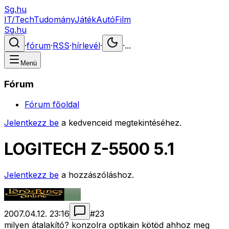
Sg.hu
IT/Tech
Tudomány
Játék
Autó
Film
Sg.hu
·
fórum
·
RSS
·
hírlevél
·
·
...
Menü
Fórum
Fórum főoldal
Jelentkezz be
a kedvenceid megtekintéséhez.
LOGITECH Z-5500 5.1
Jelentkezz be
a hozzászóláshoz.
2007.04.12. 23:16
#
23
milyen átalakító? konzolra optikain kötöd ahhoz meg