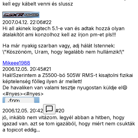
kell egy kábelt venni és slussz
2007.04.12. 22:06
#
22
Hi all akinek logitech 5.1-e van és adtak hozzá olyan
átalakítót ami konzolhoz kell az írjon pm-et pls!!!
Ha már nyakig szarban vagy, adj hálát Istennek:
\"Köszönöm, Uram, hogy legalább nem hullámzik!\"
Mikeee1988
2006.12.05. 20:45
#
21
Hali!Szerintem a Z5500-bó 505W RMS-t kisajtolni fizikai
képtelenség fõlleg ilyen ár mellett!
De havaliken van valami tesztje nyugostan küldje el😄
<#nyes>
<#nyes>
2006.12.05. 20:42
#
20
jó, inkább nem vitázom. legyél abban a hitben, hogy
igazad van. azt se tom igazából, hogy miért nem csukták
a topicot eddig...