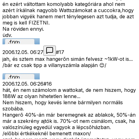
én ezért váltottam komolyabb kategóriára ahol nem
azért írkálnak nagyobb Wattszámokat a cuccokra,hogy
jobban vigyék hanem mert ténylegesen azt tudja, de azt
meg is kell FIZETNI.
Na röviden ennyi.
üdv.
2006.12.05. 06:27
#
17
jah, és sztem max hangerõn simán felvesz ~1kW-ot is...
/bár ez csak tipp a villanyszámla alapján 😊/
2006.12.05. 06:26
#
16
hát, én nem számolom a wattokat, de nem hiszem, hogy
188W az olyan hihetetlen lenne...
Nem hiszem, hogy kevés lenne bármilyen normális
szobába.
Hangerõ 40%-án már beremegnek az ablakok, 50%-án
már a szekrény ajtók is. 70%-ot nem csinálom, csak, ha
valószínüleg egyedül vagyok a lépcsõházban.
/elõbbi értkékeknél bemenett maxon/