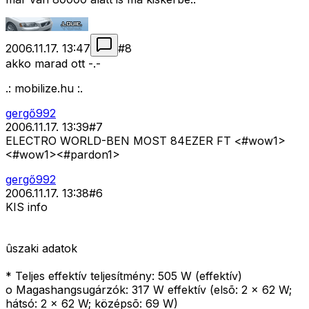
2006.11.17. 13:47
#
8
akko marad ott -.-
.: mobilize.hu :.
gergő992
2006.11.17. 13:39
#
7
ELECTRO WORLD-BEN MOST 84EZER FT <#wow1>
<#wow1>
<#pardon1>
gergő992
2006.11.17. 13:38
#
6
KIS info
ûszaki adatok
* Teljes effektív teljesítmény: 505 W (effektív)
o Magashangsugárzók: 317 W effektív (elsõ: 2 x 62 W;
hátsó: 2 x 62 W; középsõ: 69 W)