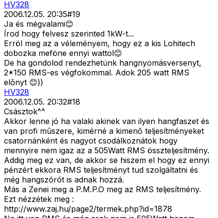
HV328
2006.12.05. 20:35
#
19
Ja és mégvalami😊
Írod hogy felvesz szerinted 1kW-t...
Erröl meg az a véleményem, hogy ez a kis Lohitech
dobozka meföne ennyi wattol😊
De ha gondolod rendezhetünk hangnyomásversenyt,
2*150 RMS-es végfokommal. Adok 205 watt RMS
elõnyt 😊))
HV328
2006.12.05. 20:32
#
18
Császtok^^
Akkor lenne jó ha valaki akinek van ilyen hangfaszet és
van profi mûszere, kimérné a kimenõ teljesítményeket
csatornánként és nagyot csodálkoznátok hogy
mennyire nem igaz az a 505Watt RMS összteljesítmény.
Addig meg ez van, de akkor se hiszem el hogy ez ennyi
pénzért ekkora RMS teljesítményt tud szolgáltatni és
még hangszórót is adnak hozzá.
Más a Zenei meg a P.M.P.O meg az RMS teljesítmény.
Ezt nézzétek meg :
http://www.zaj.hu/page2/termek.php?id=1878