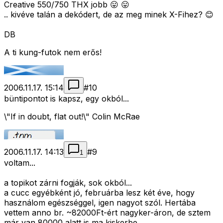
Creative 550/750 THX jobb 😛 😛
.. kivéve talán a dekódert, de az meg minek X-Fihez? 😊
DB
A ti kung-futok nem erős!
2006.11.17. 15:14
#
10
büntipontot is kapsz, egy okból...
\"If in doubt, flat out!\" Colin McRae
2006.11.17. 14:13
#
9
1
voltam...
a topikot zárni fogják, sok okból...
a cucc egyébként jó, februárba lesz két éve, hogy
használom egészséggel, igen nagyot szól. Hertába
vettem anno br. ~82000Ft-ért nagyker-áron, de sztem
már van 80000 alatt is ma kiskerbe..