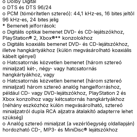
o Dolby Digital
o DTS és DTS 96/24
o PCM (tömörítetlen sztereó): 44,1 kHz-es, 16 bites jeltõl
96 kHz-es, 24 bites jelig
* Bemeneti jelforrások:
o Digitális optikai bemenet DVD- és CD-lejátszókhoz,
PlayStation® 2, Xbox®** konzolokhoz
o Digitális koaxiális bemenet DVD- és CD-lejátszókhoz,
illetve hangkártyákhoz (külön megvásárolható koaxiális
kábelt igényel)
o Hatcsatornás közvetlen bemenet (három sztereó
minialjzat) két-, négy- vagy hatcsatornás
hangkártyákhoz, vagy
o Hatcsatornás közvetlen bemenet (három sztereó
minialjzat) három sztereó analóg hangjelforráshoz,
például CD- vagy DVD-lejátszókhoz, PlayStation 2 és
Xbox konzolhoz vagy kétcsatornás hangkártyákhoz
(néhány eszközhöz külön megvásárolható, sztereó
minialjzatról dupla RCA aljzatra átalakító adapterre lehet
szükség)
o Analóg sztereó minialjzat (a vezérlõegység oldallapján)
hordozható CD-, MP3- és MiniDisc® lejátszókhoz