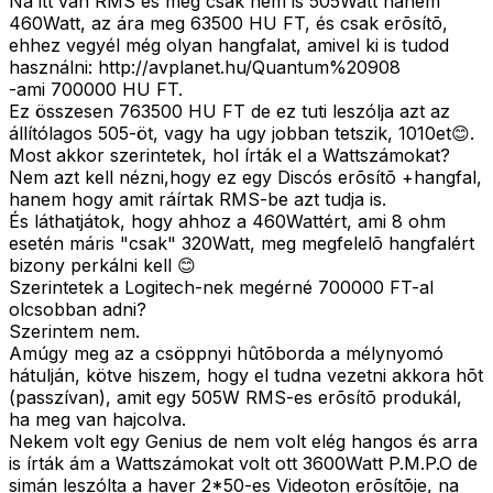
Na itt van RMS és még csak nem is 505Watt hanem
460Watt, az ára meg 63500 HU FT, és csak erõsítõ,
ehhez vegyél még olyan hangfalat, amivel ki is tudod
használni: http://avplanet.hu/Quantum%20908
-ami 700000 HU FT.
Ez összesen 763500 HU FT de ez tuti leszólja azt az
állítólagos 505-öt, vagy ha ugy jobban tetszik, 1010et😊.
Most akkor szerintetek, hol írták el a Wattszámokat?
Nem azt kell nézni,hogy ez egy Discós erõsítõ +hangfal,
hanem hogy amit ráírtak RMS-be azt tudja is.
És láthatjátok, hogy ahhoz a 460Wattért, ami 8 ohm
esetén máris "csak" 320Watt, meg megfelelõ hangfalért
bizony perkálni kell 😊
Szerintetek a Logitech-nek megérné 700000 FT-al
olcsobban adni?
Szerintem nem.
Amúgy meg az a csöppnyi hûtõborda a mélynyomó
hátulján, kötve hiszem, hogy el tudna vezetni akkora hõt
(passzívan), amit egy 505W RMS-es erõsítõ produkál,
ha meg van hajcolva.
Nekem volt egy Genius de nem volt elég hangos és arra
is írták ám a Wattszámokat volt ott 3600Watt P.M.P.O de
simán leszólta a haver 2*50-es Videoton erõsítõje, na