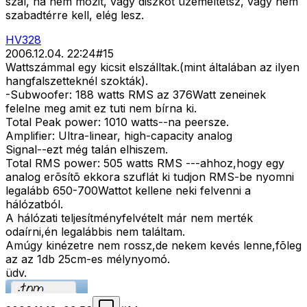
szal, ha nem mozit, vagy diszkót üzemeltetsz, vagy nem
szabadtérre kell, elég lesz.
HV328
2006.12.04. 22:24
#
15
Wattszámmal egy kicsit elszálltak.(mint általában az ilyen
hangfalszetteknél szokták).
-Subwoofer: 188 watts RMS az 376Watt zeneinek
felelne meg amit ez tuti nem bírna ki.
Total Peak power: 1010 watts--na peersze.
Amplifier: Ultra-linear, high-capacity analog
Signal--ezt még talán elhiszem.
Total RMS power: 505 watts RMS ---ahhoz,hogy egy
analog erõsítõ ekkora szuflát ki tudjon RMS-be nyomni
legalább 650-700Wattot kellene neki felvenni a
hálózatból.
A hálózati teljesítményfelvételt már nem merték
odaírni,én legalábbis nem találtam.
Amúgy kinézetre nem rossz,de nekem kevés lenne,fõleg
az az 1db 25cm-es mélynyomó.
üdv.