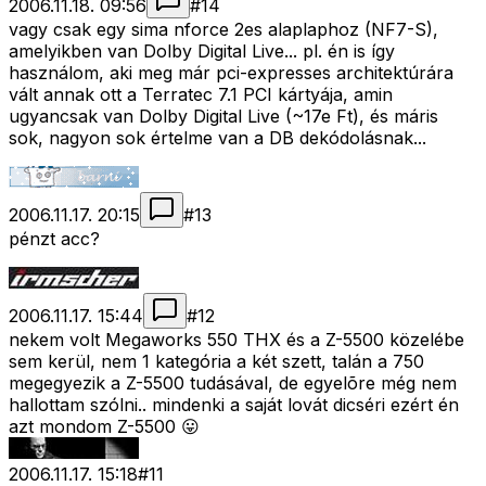
2006.11.18. 09:56
#
14
vagy csak egy sima nforce 2es alaplaphoz (NF7-S),
amelyikben van Dolby Digital Live... pl. én is így
használom, aki meg már pci-expresses architektúrára
vált annak ott a Terratec 7.1 PCI kártyája, amin
ugyancsak van Dolby Digital Live (~17e Ft), és máris
sok, nagyon sok értelme van a DB dekódolásnak...
2006.11.17. 20:15
#
13
pénzt acc?
2006.11.17. 15:44
#
12
nekem volt Megaworks 550 THX és a Z-5500 közelébe
sem kerül, nem 1 kategória a két szett, talán a 750
megegyezik a Z-5500 tudásával, de egyelõre még nem
hallottam szólni.. mindenki a saját lovát dicséri ezért én
azt mondom Z-5500 😛
2006.11.17. 15:18
#
11