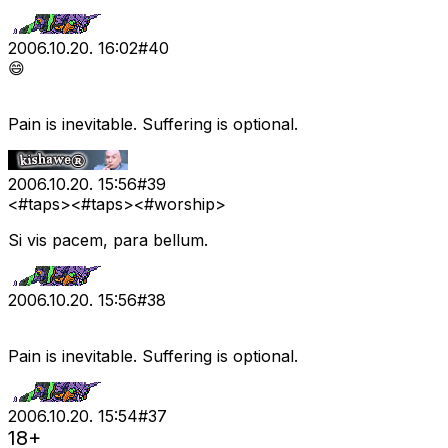
2006.10.20. 16:02
#
40
😄
Pain is inevitable. Suffering is optional.
2006.10.20. 15:56
#
39
<#taps>
<#taps>
<#worship>
Si vis pacem, para bellum.
2006.10.20. 15:56
#
38
Pain is inevitable. Suffering is optional.
2006.10.20. 15:54
#
37
18+