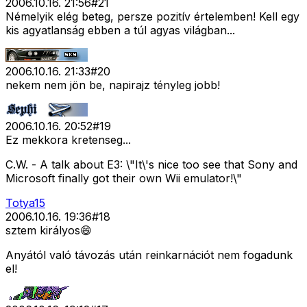
2006.10.16. 21:56
#
21
Némelyik elég beteg, persze pozitív értelemben! Kell egy
kis agyatlanság ebben a túl agyas világban...
2006.10.16. 21:33
#
20
nekem nem jön be, napirajz tényleg jobb!
2006.10.16. 20:52
#
19
Ez mekkora kretenseg...
C.W. - A talk about E3: \"It\'s nice too see that Sony and
Microsoft finally got their own Wii emulator!\"
Totya15
2006.10.16. 19:36
#
18
sztem királyos😄
Anyától való távozás után reinkarnációt nem fogadunk
el!