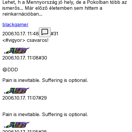
Lehet, h a Mennyország jó hely, de a Pokolban több az
ismerős... Már előző életemben sem hittem a
reinkarnációban...
blackgamer
2006.10.17. 11:48
#
31
<#vigyor>
csavaros!
2006.10.17. 11:08
#
30
😄DDD
Pain is inevitable. Suffering is optional.
2006.10.17. 11:07
#
29
Pain is inevitable. Suffering is optional.