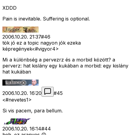
XDDD
Pain is inevitable. Suffering is optional.
2006.10.20. 21:37
#
46
tök jó ez a topic nagyon jók ezeka
képregények<#vigyor4>
Mi a különbség a pervezrz és a morbid között? a
perverz: hat kislány egy kukában a morbid: egy kislány
hat kukában
2006.10.20. 16:20
#
45
<#nevetes1>
Si vis pacem, para bellum.
2006.10.20. 16:14
#
44
heh, ez aranyos 😊