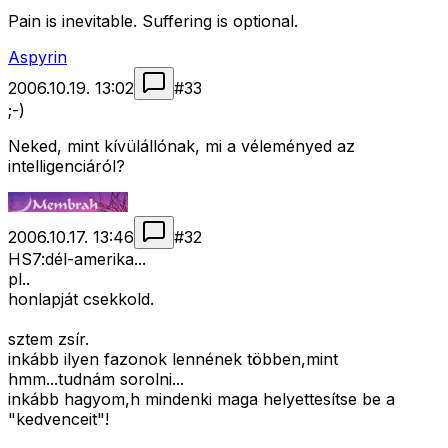
Pain is inevitable. Suffering is optional.
Aspyrin
2006.10.19. 13:02
#
33
;-)
Neked, mint kívülállónak, mi a véleményed az
intelligenciáról?
2006.10.17. 13:46
#
32
HS7:dél-amerika...
pl..
honlapját csekkold.
sztem zsír.
inkább ilyen fazonok lennének többen,mint
hmm...tudnám sorolni...
inkább hagyom,h mindenki maga helyettesítse be a
"kedvenceit"!