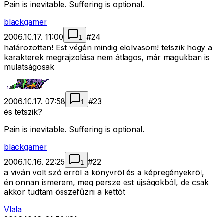
Pain is inevitable. Suffering is optional.
blackgamer
2006.10.17. 11:00
#
24
1
határozottan! Est végén mindig elolvasom! tetszik hogy a
karakterek megrajzolása nem átlagos, már magukban is
mulatságosak
2006.10.17. 07:58
#
23
1
és tetszik?
Pain is inevitable. Suffering is optional.
blackgamer
2006.10.16. 22:25
#
22
1
a viván volt szó errõl a könyvrõl és a képregényekrõl,
én onnan ismerem, meg persze est újságokból, de csak
akkor tudtam összefûzni a kettõt
Vlala