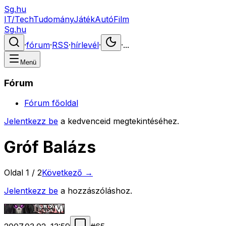
Sg.hu
IT/Tech
Tudomány
Játék
Autó
Film
Sg.hu
·
fórum
·
RSS
·
hírlevél
·
·
...
Menü
Fórum
Fórum főoldal
Jelentkezz be
a kedvenceid megtekintéséhez.
Gróf Balázs
Oldal
1
/
2
Következő →
Jelentkezz be
a hozzászóláshoz.