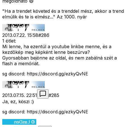
megoldható 😄
"Ha a trendet követed és a trenddel mész, akkor a trend
elmúlik és te is elmész..." Az 1000. nyár
2013.07.22. 15:58
#
286
1 ötlet:
Mi lenne, ha ezentúl a youtube linkbe menne, és a
kezdõkép meg képként lenne beszúrva?
Gyorsabban bejönne az oldal, és nem zabálná szét a
flash a memóriát.
sg discord: https://discord.gg/ezkyQvNE
2013.07.15. 22:51
#
285
Ja, ez, köszi :}
sg discord: https://discord.gg/ezkyQvNE