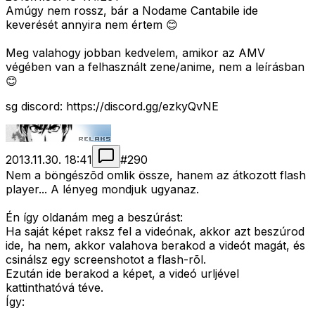
Amúgy nem rossz, bár a Nodame Cantabile ide
keverését annyira nem értem 😊
Meg valahogy jobban kedvelem, amikor az AMV
végében van a felhasznált zene/anime, nem a leírásban
😊
sg discord: https://discord.gg/ezkyQvNE
2013.11.30. 18:41
#
290
Nem a böngészõd omlik össze, hanem az átkozott flash
player... A lényeg mondjuk ugyanaz.
Én így oldanám meg a beszúrást:
Ha saját képet raksz fel a videónak, akkor azt beszúrod
ide, ha nem, akkor valahova berakod a videót magát, és
csinálsz egy screenshotot a flash-rõl.
Ezután ide berakod a képet, a videó urljével
kattinthatóvá téve.
Így: