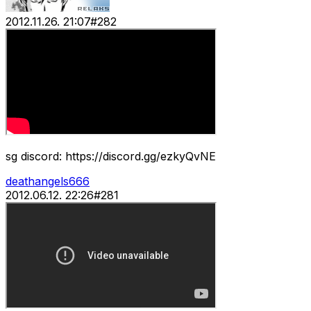
2012.11.26. 21:07
#
282
sg discord: https://discord.gg/ezkyQvNE
deathangels666
2012.06.12. 22:26
#
281