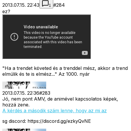
2013.07.15. 22:43
#
284
1
ez?
"Ha a trendet követed és a trenddel mész, akkor a trend
elmúlik és te is elmész..." Az 1000. nyár
2013.07.15. 22:36
#
283
Jó, nem pont AMV, de animével kapcsolatos képek,
hozzá zene.
A kérdés a második szám lenne, hogy az mi az
sg discord: https://discord.gg/ezkyQvNE