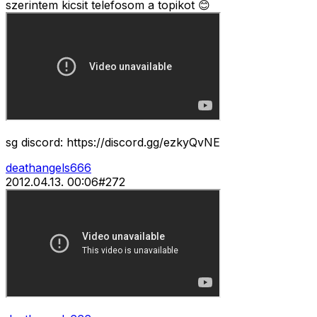
szerintem kicsit telefosom a topikot 😊
sg discord: https://discord.gg/ezkyQvNE
deathangels666
2012.04.13. 00:06
#
272