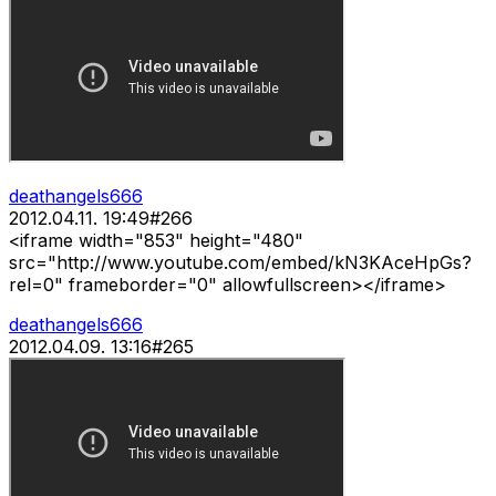
deathangels666
2012.04.11. 19:49
#
266
<iframe width="853" height="480"
src="http://www.youtube.com/embed/kN3KAceHpGs?
rel=0" frameborder="0" allowfullscreen></iframe>
deathangels666
2012.04.09. 13:16
#
265