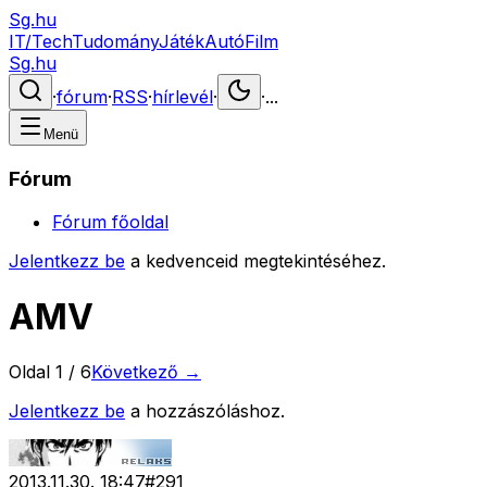
Sg.hu
IT/Tech
Tudomány
Játék
Autó
Film
Sg.hu
·
fórum
·
RSS
·
hírlevél
·
·
...
Menü
Fórum
Fórum főoldal
Jelentkezz be
a kedvenceid megtekintéséhez.
AMV
Oldal
1
/
6
Következő →
Jelentkezz be
a hozzászóláshoz.
2013.11.30. 18:47
#
291