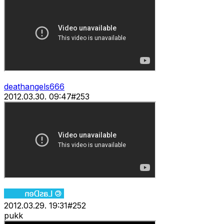
deathangels666
2012.03.30. 09:47
#
253
2012.03.29. 19:31
#
252
pukk