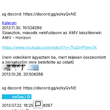
sg discord: https://discord.gg/ezkyQvNE
Kaleran
2013.11.30. 16:52
#
289
Sziasztok, második nekifutásom az AMV készítésnek:
AMV - Horizon
https://www.youtube.com/watch?v=7fuQnP0wv7k
(nem videóként ágyaztam be, mert teljesen összeomlott
a böngészõm mire betöltötte az oldalt)
2013.10.28. 20:50
#
288
sg discord: https://discord.gg/ezkyQvNE
2013.07.22. 18:25
#
287